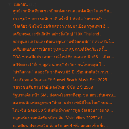
▼
เมษายน
(37)
ศูนย์รากฟันเทียมเซรามิกแห่งแรกและแห่งเดียวในเอเชีย...
ประชุมวิชาการระดับชาติ ครั้งที่ 1 หัวข้อ “บทบาทสัง...
“โตเกียว ซิมโฟนี ออร์เคสตรา กลับมาเยือนกรุงเทพฯ อี...
เตรียมจัดประชันฝีเท้า อย่างยิ่งใหญ่ “10K Thailand ...
กองทุนส่งเสริมและพัฒนาคุณภาพชีวิตคนพิการ ส่งเสริมใ...
เตรียมพบกับการเปิดตัว ‘JOMOO’ สุขภัณฑ์อัจฉริยะครั้...
TOA ชวนเปิดประสบการณ์ใหม่ ที่งานสถาปนิก’68 – เติมเ...
สปิริตแรง! “สืบ-บุญส่ง นาคภู่” กำกับฯ จนไหล่หลุด โ...
"ปากีสถาน" ฉลองวันชาติครบ 85 ปี เชื่อมสัมพันธ์นานา...
โยกริมทะเลกันเถอะ 🌴 Sunset Beach Music Fest 2025 ...
“เยาวชนสืบสานรักษ์เพลงไทย" ซีซั่น 2 ปี 2568
รัฐบาลเดินหน้า SML ส่งตรงโอกาสถึงชุมชน ยกระดับเศรษ...
สมาคมนักเพลงลูกทุ่งฯ “สืบสานประเพณีปีใหม่ไทย” รดน้...
ไทย-จีน ฉลอง 50 ปี สัมพันธ์ทางการทูต จัดเสวนา"อนาค...
บลูพอร์ตรวมพลังพันธมิตร จัด “Vivid Vibes 2025” สร้...
บ. willow ประเทศจีน ต้อนรับ มท.4 พร้อมคณะเข้าเยี่ย...