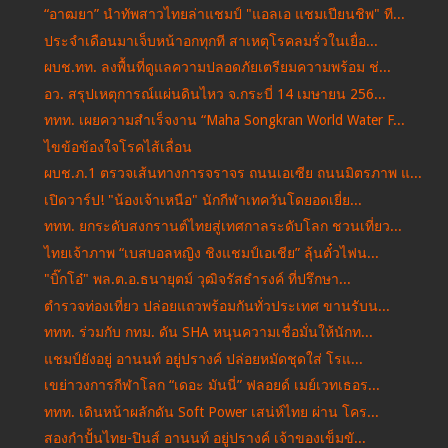
“อาฒยา” นำทัพสาวไทยล่าแชมป์ "แอลเอ แชมเปียนชิพ" ที...
ประจำเดือนมาเจ็บหน้าอกทุกที สาเหตุโรคลมรั่วในเยื่อ...
ผบช.ทท. ลงพื้นที่ดูแลความปลอดภัยเตรียมความพร้อม ช่...
อว. สรุปเหตุการณ์แผ่นดินไหว จ.กระบี่ 14 เมษายน 256...
ททท. เผยความสำเร็จงาน “Maha Songkran World Water F...
ไขข้อข้องใจโรคไส้เลื่อน
ผบช.ภ.1 ตรวจเส้นทางการจราจร ถนนเอเซีย ถนนมิตรภาพ แ...
เปิดวาร์ป! "น้องเจ้าเหนือ" นักกีฬาเทควันโดยอดเยี่ย...
ททท. ยกระดับสงกรานต์ไทยสู่เทศกาลระดับโลก ชวนเที่ยว...
ไทยเจ้าภาพ “เบสบอลหญิง ชิงแชมป์เอเชีย” ลุ้นตั๋วไฟน...
"บิ๊กโอ๋" พล.ต.อ.ธนายุตม์ วุฒิจรัสธำรงค์ ที่ปรึกษา...
ตำรวจท่องเที่ยว ปล่อยแถวพร้อมกันทั่วประเทศ ขานรับน...
ททท. ร่วมกับ กทม. ดัน SHA หนุนความเชื่อมั่นให้นักท...
แชมป์ยังอยู่ อานนท์ อยู่ปรางค์ ปล่อยหมัดชุดใส่ โรแ...
เขย่าวงการกีฬาโลก “เดอะ มันนี่” ฟลอยด์ เมย์เวทเธอร...
ททท. เดินหน้าผลักดัน Soft Power เสน่ห์ไทย ผ่าน โคร...
สองกำปั้นไทย-ปินส์ อานนท์ อยู่ปรางค์ เจ้าของเข็มขั...