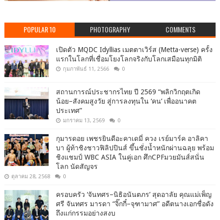
POPULAR 10
PHOTOGRAPHY
COMMENTS
เปิดตัว MQDC Idyllias เมตตาเวิร์ส (Metta-verse) ครั้ง
แรกในโลกที่เชื่อมโยงโลกจริงกับโลกเสมือนทุกมิติ
กุมภาพันธ์ 11, 2566
0
สถานการณ์ประชากรไทย ปี 2569 “พลิกวิกฤตเกิด
น้อย–สังคมสูงวัย สู่การลงทุนใน ‘คน’ เพื่ออนาคต
ประเทศ”
มกราคม 13, 2569
0
กุมารดอย เพชรยินดีอะคาเดมี่ ควง เรย์มาร์ค อาลิคา
บา ผู้ท้าชิงชาวฟิลิปปินส์ ขึ้นชั่งน้ำหนักผ่านฉลุย พร้อม
ชิงแชมป์ WBC ASIA ในคู่เอก ศึกCPFมวยมันส์สนั่น
โลก นัดสัญจร
ตุลาคม 28, 2568
0
ครอบครัว ‘จันทศร–นิธิอนันตภร’ สุดอาลัย คุณแม่เพ็ญ
ศรี จันทศร มารดา “จิ๊กกี๋–จุฑามาศ” อดีตนางเอกชื่อดัง
ถึงแก่กรรมอย่างสงบ