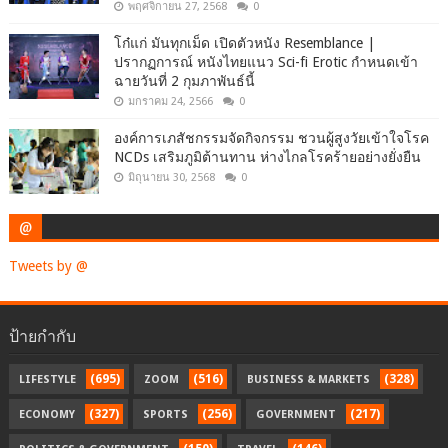
พฤศจิกายน 27, 2568
0
โก๋แก่ มันทุกเม็ด เปิดตัวหนัง Resemblance |
ปรากฏการณ์ หนังไทยแนว Sci-fi Erotic กำหนดเข้า
ฉายวันที่ 2 กุมภาพันธ์นี้
มกราคม 24, 2566
0
องค์การเภสัชกรรมจัดกิจกรรม ชวนผู้สูงวัยเข้าใจโรค
NCDs เสริมภูมิต้านทาน ห่างไกลโรคร้ายอย่างยั่งยืน
มิถุนายน 30, 2568
0
@
Tweets by @
ป้ายกำกับ
(695)
(516)
(328)
LIFESTYLE
ZOOM
BUSINESS & MARKETS
(327)
(256)
(217)
ECONOMY
SPORTS
GOVERNMENT