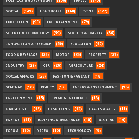
(150)
(146)
POLITICS & GOVERNMENT
TRAVEL
(141)
(140)
(122)
SOCIAL
HEALTHCARE
EVENT
(99)
(79)
EXHIBITION
ENTERTAINMENT
(59)
(56)
SCIENCE & TECHNOLOGY
SOCIETY & CHARITY
(50)
(40)
INNOVATION & RESEARCH
EDUCATION
(39)
(35)
(31)
FOOD & BEVERAGE
MOTOR
PROPERTY
(29)
(26)
(24)
INDUSTRY
CSR
AGRICULTURE
(23)
(18)
SOCIAL AFFAIRS
FASHION & PAGEANT
(18)
(17)
(16)
SEMINAR
BEAUTY
ENERGY & ENVIRONMENT
(15)
(13)
ENVIRONMENT
CRIME & INCIDENTS
(13)
(12)
(11)
GADGET & IT
UPSKILLING
CRAFTS & ARTS
(11)
(10)
(10)
ENERGY
BANKING & INSURANCE
DIGITAL
(10)
(10)
(9)
FORUM
VIDEO
TECHNOLOGY