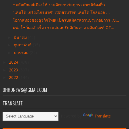
ชมอัตลักษณ์เมืองใต้ งานจักสานวัสดุธรรมชาติท้องถิ่น...
"เคนโด้ เกรียงไกรมาศ" เปิดตัวบริษัท เคนโด้ โกลบอล ...
โอกาสทองของธุรกิจไทย! เปิดรับสมัครสถานประกอบการ เข...
พช. โชว์ผลสำเร็จ กระแสตอบรับดีเกินคาด ผลิตภัณฑ์ OT...
►
มีนาคม
(40)
►
กุมภาพันธ์
(35)
►
มกราคม
(24)
►
2024
(438)
►
2023
(537)
►
2022
(144)
OHHONEWS@GMAIL.COM
TRANSLATE
Powered by
Translate