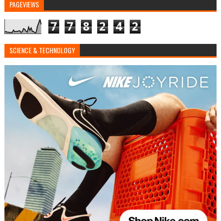
PAGEVIEWS
7
7
8
2
4
2
SCIENCE & TECHNOLOGY