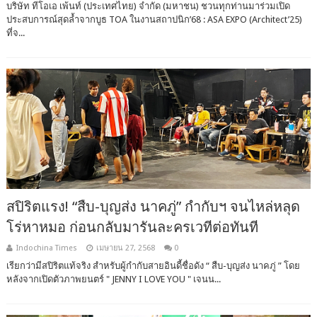
บริษัท ทีโอเอ เพ้นท์ (ประเทศไทย) จำกัด (มหาชน) ชวนทุกท่านมาร่วมเปิด
ประสบการณ์สุดล้ำจากบูธ TOA ในงานสถาปนิก’68 : ASA EXPO (Architect’25)
ที่จ...
สปิริตแรง! “สืบ-บุญส่ง นาคภู่” กำกับฯ จนไหล่หลุด
โร่หาหมอ ก่อนกลับมารันละครเวทีต่อทันที
Indochina Times
เมษายน 27, 2568
0
เรียกว่ามีสปิริตแท้จริง สำหรับผู้กำกับสายอินดี้ชื่อดัง “ สืบ-บุญส่ง นาคภู่ ” โดย
หลังจากเปิดตัวภาพยนตร์ " JENNY I LOVE YOU " เจนน...