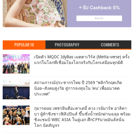
POPULAR 10
PHOTOGRAPHY
COMMENTS
เปิดตัว MQDC Idyllias เมตตาเวิร์ส (Metta-verse) ครั้ง
แรกในโลกที่เชื่อมโยงโลกจริงกับโลกเสมือนทุกมิติ
สถานการณ์ประชากรไทย ปี 2569 “พลิกวิกฤตเกิด
น้อย–สังคมสูงวัย สู่การลงทุนใน ‘คน’ เพื่ออนาคต
ประเทศ”
กุมารดอย เพชรยินดีอะคาเดมี่ ควง เรย์มาร์ค อาลิคา
บา ผู้ท้าชิงชาวฟิลิปปินส์ ขึ้นชั่งน้ำหนักผ่านฉลุย พร้อม
ชิงแชมป์ WBC ASIA ในคู่เอก ศึกCPFมวยมันส์สนั่น
โลก นัดสัญจร