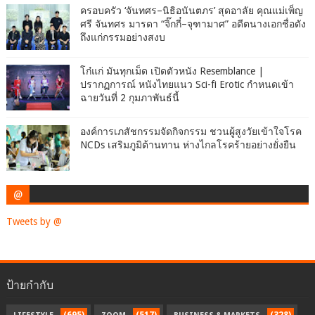
ครอบครัว ‘จันทศร–นิธิอนันตภร’ สุดอาลัย คุณแม่เพ็ญ
ศรี จันทศร มารดา “จิ๊กกี๋–จุฑามาศ” อดีตนางเอกชื่อดัง
ถึงแก่กรรมอย่างสงบ
โก๋แก่ มันทุกเม็ด เปิดตัวหนัง Resemblance |
ปรากฏการณ์ หนังไทยแนว Sci-fi Erotic กำหนดเข้า
ฉายวันที่ 2 กุมภาพันธ์นี้
องค์การเภสัชกรรมจัดกิจกรรม ชวนผู้สูงวัยเข้าใจโรค
NCDs เสริมภูมิต้านทาน ห่างไกลโรคร้ายอย่างยั่งยืน
@
Tweets by @
ป้ายกำกับ
(695)
(517)
(328)