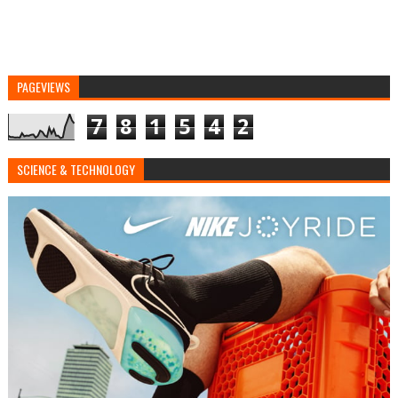
PAGEVIEWS
7
8
1
5
4
2
SCIENCE & TECHNOLOGY