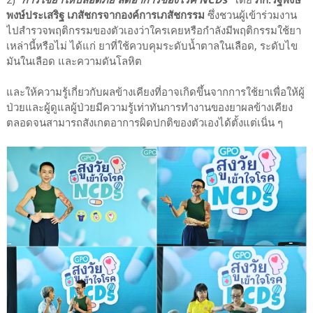
2) “
การใช้ยาให้ปลอดภัย ลดอาการของโรค NCDs
” โดย
ภก.รัฐพงษ์
พงษ์ประเสริฐ เภสัชกรจากองค์การเภสัชกรรม
ซึ่งชวนผู้เข้าร่วมงาน
ไปสำรวจพฤติกรรมของตัวเองว่าใครเคยหรือกำลังมีพฤติกรรมใช้ยา
เหล่านี้หรือไม่ ได้แก่ ยาที่ใช้ควบคุมระดับน้ำตาลในเลือด, ระดับไข
มันในเลือด และความดันโลหิต
และให้ความรู้เกี่ยวกับผลข้างเคียงที่อาจเกิดขึ้นจากการใช้ยาเพื่อให้ผู้
ป่วยและผู้ดูแลผู้ป่วยมีความรู้เท่าทันการทำงานของยาผลข้างเคียง
ตลอดจนสามารถสังเกตอาการผิดปกติของตัวเองได้ตั้งแต่เนิ่น ๆ