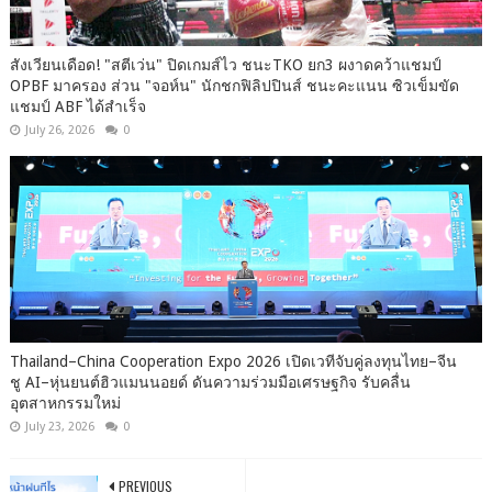
สังเวียนเดือด! "สตีเว่น" ปิดเกมส์ไว ชนะTKO ยก3 ผงาดคว้าแชมป์
OPBF มาครอง ส่วน "จอห์น" นักชกฟิลิปปินส์ ชนะคะแนน ซิวเข็มขัด
แชมป์ ABF ได้สำเร็จ
July 26, 2026
0
Thailand–China Cooperation Expo 2026 เปิดเวทีจับคู่ลงทุนไทย–จีน
ชู AI–หุ่นยนต์ฮิวแมนนอยด์ ดันความร่วมมือเศรษฐกิจ รับคลื่น
อุตสาหกรรมใหม่
July 23, 2026
0
PREVIOUS