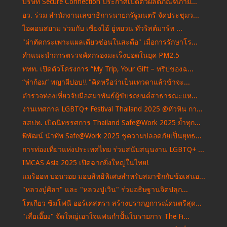
บริษัท Secure Connection ประกาศเปิดตัวผลิตภัณฑ์ภาย...
อว. ร่วม สํานักงานเลขาธิการนายกรัฐมนตรี จัดประชุมว...
ไอคอนสยาม ร่วมกับ เซี่ยงไฮ้ ยู่หยวน ทัวริสต์มาร์ท ...
"ผ่าตัดกระเพาะแผลเดียวซ่อนในสะดือ" เมื่อการรักษาโร...
คำแนะนำการตรวจคัดกรองมะเร็งปอดในยุค PM2.5
ททท. เปิดตัวโครงการ “My Trip, Your Gift – ทริปของฉ...
“ห่าก้อม” พญาผีปอบ!! "คิดหรือว่าเป็นเทวดาแล้วข้าจะ...
ตำรวจท่องเที่ยวจับมือสมาพันธ์ผู้ขับรถยนต์สาธารณะแห...
งานเทศกาล LGBTQ+ Festival Thailand 2025 @หัวหิน กา...
สสปท. เปิดนิทรรศการ Thailand Safe@Work 2025 ย้ำทุก...
พิพัฒน์ นำทัพ Safe@Work 2025 ชูความปลอดภัยเป็นยุทธ...
การท่องเที่ยวแห่งประเทศไทย ร่วมสนับสนุนงาน LGBTQ+ ...
IMCAS Asia 2025 เปิดฉากยิ่งใหญ่ในไทย!
แมริออท บอนวอย มอบสิทธิพิเศษสำหรับสมาชิกกับข้อเสนอ...
"หลวงปู่ศิลา" และ "หลวงปู่เวิน" ร่วมอธิษฐานจิตปลุก...
โตเกียว ซิมโฟนี ออร์เคสตรา สร้างปรากฏการณ์ดนตรีสุด...
"เสี่ยเอี๊ยง" จัดใหญ่เอาใจแฟนกำปั้นในรายการ The Fi...