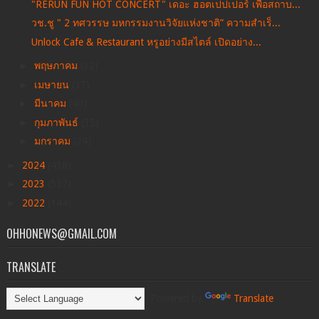
"RERUN FUN HOT CONCERT" เดอะ ฮอตเปปเปอร์ เพื่อสถาบ...
วช.ชู " 2 ทศวรรษ มหกรรมงานวิจัยแห่งชาติ” ความสำเร็...
Unlock Cafe & Restaurant หรูอย่างมีสไตล์ เปิดอย่าง...
►
พฤษภาคม
(32)
►
เมษายน
(37)
►
มีนาคม
(40)
►
กุมภาพันธ์
(35)
►
มกราคม
(24)
►
2024
(438)
►
2023
(537)
►
2022
(144)
OHHONEWS@GMAIL.COM
TRANSLATE
Powered by
Translate