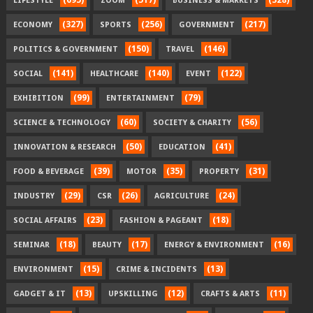
LIFESTYLE
ZOOM
BUSINESS & MARKETS
(327)
(256)
(217)
ECONOMY
SPORTS
GOVERNMENT
(150)
(146)
POLITICS & GOVERNMENT
TRAVEL
(141)
(140)
(122)
SOCIAL
HEALTHCARE
EVENT
(99)
(79)
EXHIBITION
ENTERTAINMENT
(60)
(56)
SCIENCE & TECHNOLOGY
SOCIETY & CHARITY
(50)
(41)
INNOVATION & RESEARCH
EDUCATION
(39)
(35)
(31)
FOOD & BEVERAGE
MOTOR
PROPERTY
(29)
(26)
(24)
INDUSTRY
CSR
AGRICULTURE
(23)
(18)
SOCIAL AFFAIRS
FASHION & PAGEANT
(18)
(17)
(16)
SEMINAR
BEAUTY
ENERGY & ENVIRONMENT
(15)
(13)
ENVIRONMENT
CRIME & INCIDENTS
(13)
(12)
(11)
GADGET & IT
UPSKILLING
CRAFTS & ARTS