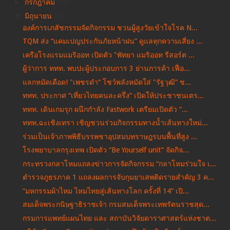
►
กรกฎาคม
(18)
▼
มิถุนายน
(35)
องค์การเภสัชกรรมจัดกิจกรรม ชวนผู้สูงวัยเข้าใจโรค N...
TQM ส่ง “แคมเปญประกันภัยหน้าฝน” ดูแลทุกความเสี่ยง ...
เครือโรงแรมแมริออท เปิดตัว "พัทยา แมริออท รีสอร์ต ...
ผู้ว่าการ ททท. พบปะผู้ประกอบการ 3 ย่านการค้า เฟื่อ...
แลกหมัดเดือด! "เพชรดำ” โชว์พลังหมัดใส่ "รัฐวุฒิ” ช...
ททท. ประกาศ “เที่ยวไทยคนละครึ่ง” เปิดให้ประชาชนเตร...
ททท. เดินเกมรุก ผนึกกำลัง Fastwork เตรียมเปิดตัว “...
ททท.ฉะเชิงเทรา เชิญชวนร่วมกิจกรรมทางน้ำเส้นทางใหม่...
ร่วมเป็นเจ้าภาพพิธีบรรพชาอุปสมบทราษฎรบนพื้นที่สูง ...
โรงพยาบาลกรุงเทพ เปิดตัว “Be Yourself unit” จัดกิจ...
กระทรวงกลาโหมแถลงข่าวการจัดกิจกรรม “กลาโหมร่วมใจ เ...
ตำรวจภูธรภาค 1 แถลงผลการจับกุมยาเสพติดรายสำคัญ 3 ค...
“มหกรรมผ้าไหม ไหมไทยสู่เส้นทางโลก ครั้งที่ 14” เปิ...
สมเด็จพระกนิษฐาธิราชเจ้า กรมสมเด็จพระเทพรัตนราชสุด...
กรมการแพทย์แผนไทย และ สถาบันวิจัยดาราศาสตร์แห่งชาต...