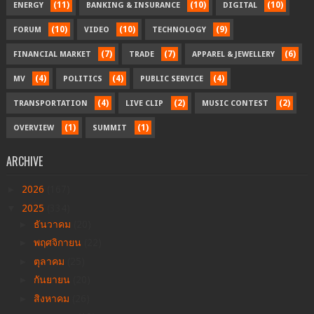
(11)
(10)
(10)
ENERGY
BANKING & INSURANCE
DIGITAL
(10)
(10)
(9)
FORUM
VIDEO
TECHNOLOGY
(7)
(7)
(6)
FINANCIAL MARKET
TRADE
APPAREL & JEWELLERY
(4)
(4)
(4)
MV
POLITICS
PUBLIC SERVICE
(4)
(2)
(2)
TRANSPORTATION
LIVE CLIP
MUSIC CONTEST
(1)
(1)
OVERVIEW
SUMMIT
ARCHIVE
►
2026
(167)
▼
2025
(334)
►
ธันวาคม
(20)
►
พฤศจิกายน
(22)
►
ตุลาคม
(25)
►
กันยายน
(20)
►
สิงหาคม
(26)