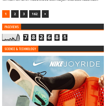
1
2
3
162
PAGEVIEWS
7
8
2
6
8
1
SCIENCE & TECHNOLOGY