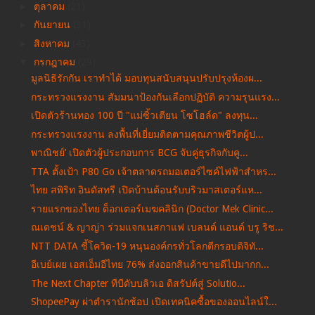
►
ตุลาคม
(21)
►
กันยายน
(31)
►
สิงหาคม
(43)
▼
กรกฎาคม
(29)
มูลนิธิรักกัน เราทำได้ มอบทุนสนับสนุนปรับปรุงห้องผ...
กระทรวงแรงงาน สัมมนาป้องกันเลือกปฏิบัติ ความรุนแรง...
เปิดตัวร้านทอง 100 ปี "แม่ซิ้วเตียน โซโฮล์ด" ลงทุน...
กระทรวงแรงงาน ลงพื้นที่เยี่ยมติดตามคุณภาพชีวิตผู้ป...
พาณิชย์’ เปิดตัวผู้ประกอบการ BCG จับคู่ธุรกิจกับคู...
TTA ตั้งเป้า P80 Go เจ้าตลาดรถมอเตอร์ไซค์ไฟฟ้าสำหร...
ไทย สพิริท อินดัสทรี เปิดบ้านต้อนรับบริวมาสเตอร์แห...
รายแรกของไทย ด็อกเตอร์เมฆคลินิก (Doctor Mek Clinic...
ณเดชน์ & ญาญ่า ร่วมแจกเนสกาแฟ เบลนด์ แอนด์ บรู ริช...
NTT DATA ชี้โควิด-19 หนุนองค์กรทั่วโลกตีกรอบดิจิทั...
อีเบย์เผย เอสเอ็มอีไทย 76% ส่งออกสินค้าขายดีไปมากก...
The Next Chapter ทีบีดับบลิวเอ ดิสรัปต์สู่ Solutio...
ShopeePay ผ่าตำรานักช้อป เปิดเทคนิคซื้อของออนไลน์ใ...