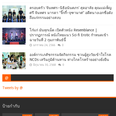
ครอบครัว ‘จันทศร–นิธิอนันตภร’ สุดอาลัย คุณแม่เพ็ญ
ศรี จันทศร มารดา “จิ๊กกี๋–จุฑามาศ” อดีตนางเอกชื่อดัง
ถึงแก่กรรมอย่างสงบ
โก๋แก่ มันทุกเม็ด เปิดตัวหนัง Resemblance |
ปรากฏการณ์ หนังไทยแนว Sci-fi Erotic กำหนดเข้า
ฉายวันที่ 2 กุมภาพันธ์นี้
มกราคม 24, 2566
0
องค์การเภสัชกรรมจัดกิจกรรม ชวนผู้สูงวัยเข้าใจโรค
NCDs เสริมภูมิต้านทาน ห่างไกลโรคร้ายอย่างยั่งยืน
มิถุนายน 30, 2568
0
@
Tweets by @
ป้ายกำกับ