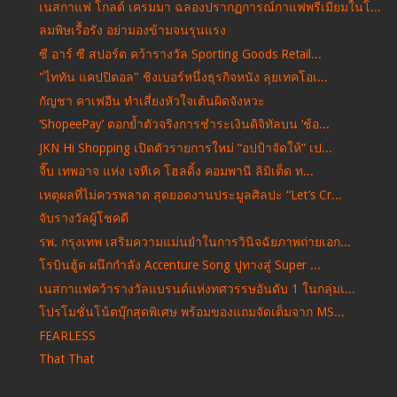
เนสกาแฟ โกลด์ เครมมา ฉลองปรากฏการณ์กาแฟพรีเมียมในโ...
ลมพิษเรื้อรัง อย่ามองข้ามจนรุนแรง
ซี อาร์ ซี สปอร์ต คว้ารางวัล Sporting Goods Retail...
"ไททัน แคปปิตอล" ชิงเบอร์หนึ่งธุรกิจหนัง ลุยเทคโอเ...
กัญชา คาเฟอีน ทำเสี่ยงหัวใจเต้นผิดจังหวะ
‘ShopeePay’ ตอกย้ำตัวจริงการชำระเงินดิจิทัลบน ‘ช้อ...
JKN Hi Shopping เปิดตัวรายการใหม่ “อปป้าจัดให้” เป...
จี๊บ เทพอาจ แห่ง เจทีเค โฮลดิ้ง คอมพานี ลิมิเต็ด ท...
เหตุผลที่ไม่ควรพลาด สุดยอดงานประมูลศิลปะ “Let’s Cr...
จับรางวัลผู้โชคดี
รพ. กรุงเทพ เสริมความแม่นยำในการวินิจฉัยภาพถ่ายเอก...
โรบินฮู้ด ผนึกกำลัง Accenture Song ปูทางสู่ Super ...
เนสกาแฟคว้ารางวัลแบรนด์แห่งทศวรรษอันดับ 1 ในกลุ่มเ...
โปรโมชั่นโน้ตบุ๊กสุดพิเศษ พร้อมของแถมจัดเต็มจาก MS...
FEARLESS
That That