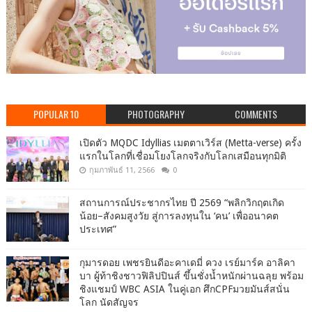
POPULAR 10
PHOTOGRAPHY
COMMENTS
เปิดตัว MQDC Idyllias เมตตาเวิร์ส (Metta-verse) ครั้ง
แรกในโลกที่เชื่อมโยงโลกจริงกับโลกเสมือนทุกมิติ
กุมภาพันธ์ 11, 2566
0
สถานการณ์ประชากรไทย ปี 2569 “พลิกวิกฤตเกิด
น้อย–สังคมสูงวัย สู่การลงทุนใน ‘คน’ เพื่ออนาคต
ประเทศ”
กุมารดอย เพชรยินดีอะคาเดมี่ ควง เรย์มาร์ค อาลิคา
บา ผู้ท้าชิงชาวฟิลิปปินส์ ขึ้นชั่งน้ำหนักผ่านฉลุย พร้อม
ชิงแชมป์ WBC ASIA ในคู่เอก ศึกCPFมวยมันส์สนั่น
โลก นัดสัญจร