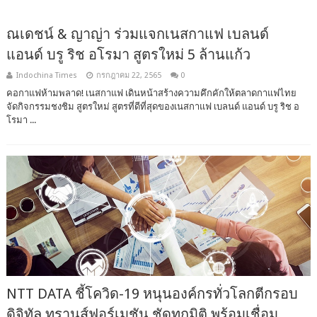
ณเดชน์ & ญาญ่า ร่วมแจกเนสกาแฟ เบลนด์
แอนด์ บรู ริช อโรมา สูตรใหม่ 5 ล้านแก้ว
Indochina Times
กรกฎาคม 22, 2565
0
คอกาแฟห้ามพลาด! เนสกาแฟ เดินหน้าสร้างความคึกคักให้ตลาดกาแฟไทย
จัดกิจกรรมชงชิม สูตรใหม่ สูตรที่ดีที่สุดของเนสกาแฟ เบลนด์ แอนด์ บรู ริช อ
โรมา ...
NTT DATA ชี้โควิด-19 หนุนองค์กรทั่วโลกตีกรอบ
ดิจิทัล ทรานส์ฟอร์เมชัน ชัดทุกมิติ พร้อมเชื่อม