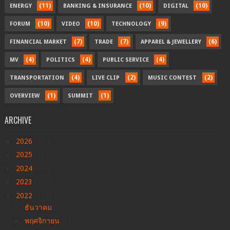
(11)
(10)
(10)
ENERGY
BANKING & INSURANCE
DIGITAL
(10)
(10)
(9)
FORUM
VIDEO
TECHNOLOGY
(7)
(7)
(6)
FINANCIAL MARKET
TRADE
APPAREL & JEWELLERY
(4)
(4)
(4)
MV
POLITICS
PUBLIC SERVICE
(4)
(2)
(2)
TRANSPORTATION
LIVE CLIP
MUSIC CONTEST
(1)
(1)
OVERVIEW
SUMMIT
ARCHIVE
►
2026
(167)
►
2025
(334)
►
2024
(438)
►
2023
(537)
▼
2022
(144)
►
ธันวาคม
(9)
►
พฤศจิกายน
(11)