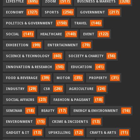
(695)
(517)
(328)
LIFESTYLE
ZOOM
BUSINESS & MARKETS
(327)
(256)
(217)
ECONOMY
SPORTS
GOVERNMENT
(150)
(146)
POLITICS & GOVERNMENT
TRAVEL
(141)
(140)
(122)
SOCIAL
HEALTHCARE
EVENT
(99)
(79)
EXHIBITION
ENTERTAINMENT
(60)
(56)
SCIENCE & TECHNOLOGY
SOCIETY & CHARITY
(50)
(41)
INNOVATION & RESEARCH
EDUCATION
(39)
(35)
(31)
FOOD & BEVERAGE
MOTOR
PROPERTY
(29)
(26)
(24)
INDUSTRY
CSR
AGRICULTURE
(23)
(18)
SOCIAL AFFAIRS
FASHION & PAGEANT
(18)
(17)
(16)
SEMINAR
BEAUTY
ENERGY & ENVIRONMENT
(15)
(13)
ENVIRONMENT
CRIME & INCIDENTS
(13)
(12)
(11)
GADGET & IT
UPSKILLING
CRAFTS & ARTS