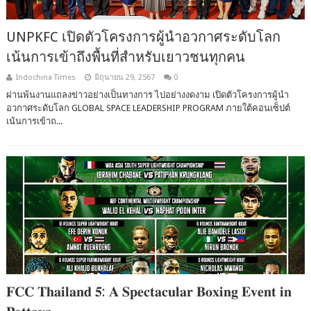
UNPKFC เปิดตัวโครงการผู้นำอวกาศระดับโลก
เน้นการเข้าถึงพื้นที่สำหรับเยาวชนทุกคน
Indochina Times
มิถุนายน 29, 2567
0
ผ่านพ้นงานแถลงข่าวอย่างเป็นทางการ ไปอย่างงดงาม เปิดตัวโครงการผู้นำ
อวกาศระดับโลก GLOBAL SPACE LEADERSHIP PROGRAM ภายใต้คอนเซ็ปต์
เน้นการเข้าถ...
𝐅𝐂𝐂 𝐓𝐡𝐚𝐢𝐥𝐚𝐧𝐝 𝟓: 𝐀 𝐒𝐩𝐞𝐜𝐭𝐚𝐜𝐮𝐥𝐚𝐫 𝐁𝐨𝐱𝐢𝐧𝐠 𝐄𝐯𝐞𝐧𝐭 𝐢𝐧