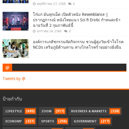
พฤศจิกายน 27, 2568
0
โก๋แก่ มันทุกเม็ด เปิดตัวหนัง Resemblance |
ปรากฏการณ์ หนังไทยแนว Sci-fi Erotic กำหนดเข้า
ฉายวันที่ 2 กุมภาพันธ์นี้
มกราคม 24, 2566
0
องค์การเภสัชกรรมจัดกิจกรรม ชวนผู้สูงวัยเข้าใจโรค
NCDs เสริมภูมิต้านทาน ห่างไกลโรคร้ายอย่างยั่งยืน
@
Tweets by @
ป้ายกำกับ
(695)
(517)
(328)
LIFESTYLE
ZOOM
BUSINESS & MARKETS
(327)
(256)
(217)
ECONOMY
SPORTS
GOVERNMENT