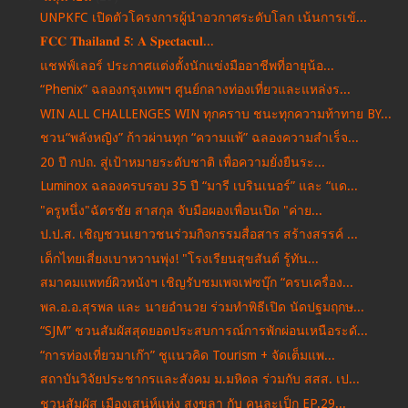
UNPKFC เปิดตัวโครงการผู้นำอวกาศระดับโลก เน้นการเข้...
𝐅𝐂𝐂 𝐓𝐡𝐚𝐢𝐥𝐚𝐧𝐝 𝟓: 𝐀 𝐒𝐩𝐞𝐜𝐭𝐚𝐜𝐮𝐥...
แชฟฟ์เลอร์ ประกาศแต่งตั้งนักแข่งมืออาชีพที่อายุน้อ...
“Phenix” ฉลองกรุงเทพฯ ศูนย์กลางท่องเที่ยวและแหล่งร...
WIN ALL CHALLENGES WIN ทุกคราบ ชนะทุกความท้าทาย BY...
ชวน“พลังหญิง” ก้าวผ่านทุก “ความแพ้” ฉลองความสำเร็จ...
20 ปี กปถ. สู่เป้าหมายระดับชาติ เพื่อความยั่งยืนระ...
Luminox ฉลองครบรอบ 35 ปี “มารี เบรินเนอร์” และ “แด...
"ครูหนึ่ง"ฉัตรชัย สาสกุล จับมือผองเพื่อนเปิด "ค่าย...
ป.ป.ส. เชิญชวนเยาวชนร่วมกิจกรรมสื่อสาร สร้างสรรค์ ...
เด็กไทยเสี่ยงเบาหวานพุ่ง! "โรงเรียนสุขสันต์ รู้ทัน...
สมาคมแพทย์ผิวหนังฯ เชิญรับชมเพจเฟซบุ๊ก “ครบเครื่อง...
พล.อ.อ.สุรพล และ นายอำนวย ร่วมทำพิธีเปิด นัดปฐมฤกษ...
“SJM” ชวนสัมผัสสุดยอดประสบการณ์การพักผ่อนเหนือระดั...
“การท่องเที่ยวมาเก๊า” ชูแนวคิด Tourism + จัดเต็มแพ...
สถาบันวิจัยประชากรและสังคม ม.มหิดล ร่วมกับ สสส. เป...
ชวนสัมผัส เมืองเสน่ห์แห่ง สงขลา กับ คนละเป็ก EP.29...