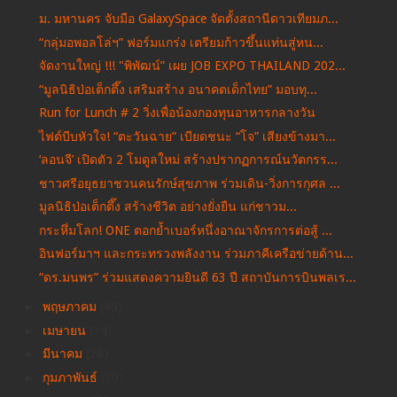
ม. มหานคร จับมือ GalaxySpace จัดตั้งสถานีดาวเทียมภ...
“กลุ่มอพอลโล่ฯ” ฟอร์มแกร่ง เตรียมก้าวขึ้นแท่นสู่หน...
จัดงานใหญ่ !!! "พิพัฒน์” เผย JOB EXPO THAILAND 202...
“มูลนิธิป่อเต็กตึ๊ง เสริมสร้าง อนาคตเด็กไทย” มอบทุ...
Run for Lunch # 2 วิ่งเพื่อน้องกองทุนอาหารกลางวัน
ไฟต์บีบหัวใจ! “ตะวันฉาย” เบียดชนะ “โจ” เสียงข้างมา...
‘ลอนจี’ เปิดตัว 2 โมดูลใหม่ สร้างปรากฏการณ์นวัตกรร...
ชาวศรีอยุธยาชวนคนรักษ์สุขภาพ ร่วมเดิน-วิ่งการกุศล ...
มูลนิธิป่อเต็กตึ๊ง สร้างชีวิต อย่างยั่งยืน แก่ชาวม...
กระหึ่มโลก! ONE ตอกย้ำเบอร์หนึ่งอาณาจักรการต่อสู้ ...
อินฟอร์มาฯ และกระทรวงพลังงาน ร่วมภาคีเครือข่ายด้าน...
“ดร.มนพร” ร่วมแสดงความยินดี 63 ปี สถาบันการบินพลเร...
►
พฤษภาคม
(49)
►
เมษายน
(34)
►
มีนาคม
(28)
►
กุมภาพันธ์
(20)