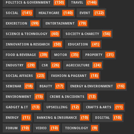
(150)
(146)
POLITICS & GOVERNMENT
TRAVEL
(141)
(140)
(122)
SOCIAL
HEALTHCARE
EVENT
(99)
(79)
EXHIBITION
ENTERTAINMENT
(60)
(56)
SCIENCE & TECHNOLOGY
SOCIETY & CHARITY
(50)
(41)
INNOVATION & RESEARCH
EDUCATION
(39)
(35)
(31)
FOOD & BEVERAGE
MOTOR
PROPERTY
(29)
(26)
(24)
INDUSTRY
CSR
AGRICULTURE
(23)
(18)
SOCIAL AFFAIRS
FASHION & PAGEANT
(18)
(17)
(16)
SEMINAR
BEAUTY
ENERGY & ENVIRONMENT
(15)
(13)
ENVIRONMENT
CRIME & INCIDENTS
(13)
(12)
(11)
GADGET & IT
UPSKILLING
CRAFTS & ARTS
(11)
(10)
(10)
ENERGY
BANKING & INSURANCE
DIGITAL
(10)
(10)
(9)
FORUM
VIDEO
TECHNOLOGY