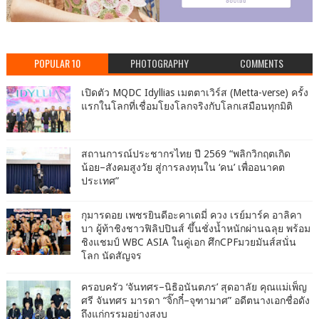
POPULAR 10
PHOTOGRAPHY
COMMENTS
เปิดตัว MQDC Idyllias เมตตาเวิร์ส (Metta-verse) ครั้ง
แรกในโลกที่เชื่อมโยงโลกจริงกับโลกเสมือนทุกมิติ
สถานการณ์ประชากรไทย ปี 2569 “พลิกวิกฤตเกิด
น้อย–สังคมสูงวัย สู่การลงทุนใน ‘คน’ เพื่ออนาคต
ประเทศ”
กุมารดอย เพชรยินดีอะคาเดมี่ ควง เรย์มาร์ค อาลิคา
บา ผู้ท้าชิงชาวฟิลิปปินส์ ขึ้นชั่งน้ำหนักผ่านฉลุย พร้อม
ชิงแชมป์ WBC ASIA ในคู่เอก ศึกCPFมวยมันส์สนั่น
โลก นัดสัญจร
ครอบครัว ‘จันทศร–นิธิอนันตภร’ สุดอาลัย คุณแม่เพ็ญ
ศรี จันทศร มารดา “จิ๊กกี๋–จุฑามาศ” อดีตนางเอกชื่อดัง
ถึงแก่กรรมอย่างสงบ