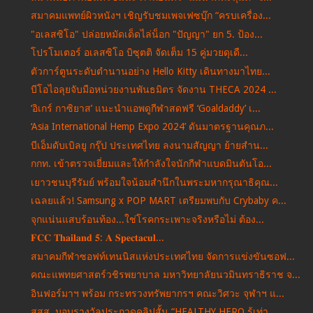
สมาคมแพทย์ผิวหนังฯ เชิญรับชมเพจเฟซบุ๊ก “ครบเครื่อง...
"อเลสซิโอ" ปล่อยหมัดเด็ดไล่น็อก "ปัญญา" ยก 5. ป้อง...
โปรโมเตอร์ อเลสซิโอ บิซุตติ จัดเต็ม 15 คู่มวยดุเดื...
ตัวการ์ตูนระดับตำนานอย่าง Hello Kitty เดินทางมาไทย...
บีโอไอลุยจับมือหน่วยงานพันธมิตร จัดงาน THECA 2024 ...
‘อิเกร์ กาซิยาส’ แนะนำแอพดูกีฬาสดฟรี ‘Goaldaddy’ เ...
‘Asia International Hemp Expo 2024’ ดันมาตรฐานคุณภ...
บีเอ็มดับเบิลยู กรุ๊ป ประเทศไทย ลงนามสัญญา ย้ายสำน...
กกท. เข้าตรวจเยี่ยมและให้กำลังใจนักกีฬาแบดมินตันโอ...
เยาวชนบุรีรัมย์ พร้อมใจน้อมสำนึกในพระมหากรุณาธิคุณ...
เฉลยแล้ว! Samsung x POP MART เตรียมพบกับ Crybaby ค...
จุกแน่นแสบร้อนท้อง...ใช่โรคกระเพาะจริงหรือไม่ ต้อง...
𝐅𝐂𝐂 𝐓𝐡𝐚𝐢𝐥𝐚𝐧𝐝 𝟓: 𝐀 𝐒𝐩𝐞𝐜𝐭𝐚𝐜𝐮𝐥...
สมาคมกีฬาซอฟท์เทนนิสแห่งประเทศไทย จัดการแข่งขันซอฟ...
คณะแพทยศาสตร์วชิรพยาบาล มหาวิทยาลัยนวมินทราธิราช จ...
อินฟอร์มาฯ พร้อม กระทรวงทรัพยากรฯ คณะวิศวะ จุฬาฯ แ...
สสส. มอบรางวัลประกวดคลิปสั้น “HEALTHY HERO รู้เท่า...