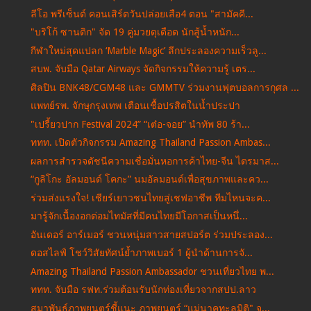
ลีโอ พรีเซ็นต์ คอนเสิร์ตวันปล่อยเสือ4 ตอน "สามัคคี...
"บริโก้ ซานติก" จัด 19 คู่มวยดุเดือด นักสู้น้ำหนัก...
กีฬาใหม่สุดแปลก ‘Marble Magic’ ลีกประลองความเร็วลู...
สบพ. จับมือ Qatar Airways จัดกิจกรรมให้ความรู้ เตร...
ศิลปิน BNK48/CGM48 และ GMMTV ร่วมงานฟุตบอลการกุศล ...
แพทย์รพ. จักษุกรุงเทพ เตือนเชื้อปรสิตในน้ำประปา
"เปรี้ยวปาก Festival 2024” “เต๋อ-จอย” นำทัพ 80 ร้า...
ททท. เปิดตัวกิจกรรม Amazing Thailand Passion Ambas...
ผลการสำรวจดัชนีความเชื่อมั่นหอการค้าไทย-จีน ไตรมาส...
“กูลิโกะ อัลมอนด์ โคกะ” นมอัลมอนด์เพื่อสุขภาพและคว...
ร่วมส่งแรงใจ! เชียร์เยาวชนไทยสู่เชฟอาชีพ ทีมไหนจะค...
มารู้จักเนื้องอกต่อมไทมัสที่มีคนไทยมีโอกาสเป็นหนึ่...
อันเดอร์ อาร์เมอร์ ชวนหนุ่มสาวสายสปอร์ต ร่วมประลอง...
ดอสไลฟ์ โชว์วิสัยทัศน์ย้ำภาพเบอร์ 1 ผู้นำด้านการจั...
Amazing Thailand Passion Ambassador ชวนเที่ยวไทย พ...
ททท. จับมือ รฟท.ร่วมต้อนรับนักท่องเที่ยวจากสปป.ลาว
สมาพันธ์ภาพยนตร์ชี้แนะ ภาพยนตร์ “แม่นาคทะลุมิติ" จ...