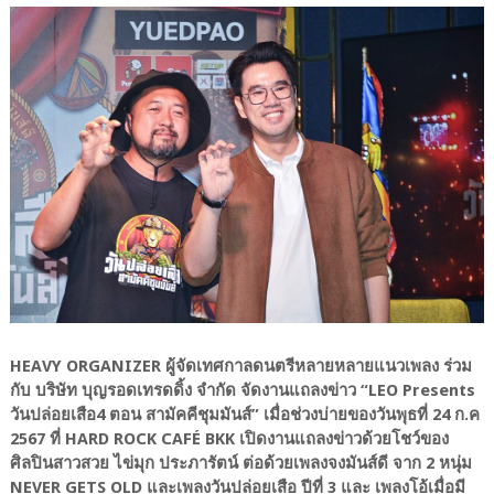
HEAVY ORGANIZER ผู้จัดเทศกาลดนตรีหลายหลายแนวเพลง ร่วม
กับ บริษัท บุญรอดเทรดดิ้ง จำกัด จัดงานแถลงข่าว “LEO Presents
วันปล่อยเสือ4 ตอน สามัคคีชุมมันส์” เมื่อช่วงบ่ายของวันพุธที่ 24 ก.ค
2567 ที่ HARD ROCK CAFÉ BKK เปิดงานแถลงข่าวด้วยโชว์ของ
ศิลปินสาวสวย ไข่มุก ประภารัตน์ ต่อด้วยเพลงจงมันส์ดี จาก 2 หนุ่ม
NEVER GETS OLD และเพลงวันปล่อยเสือ ปีที่ 3 และ เพลงโอ้เมื่อมี