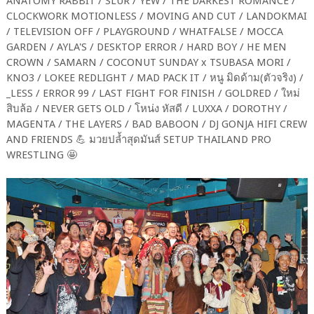
ANATOMY RABBIT / SLUR / YEW / THE DARKEST ROMANCE /
CLOCKWORK MOTIONLESS / MOVING AND CUT / LANDOKMAI
/ TELEVISION OFF / PLAYGROUND / WHATFALSE / MOCCA
GARDEN / AYLA'S / DESKTOP ERROR / HARD BOY / HE MEN
CROWN / SAMARN / COCONUT SUNDAY x TSUBASA MORI /
KNO3 / LOKEE REDLIGHT / MAD PACK IT / หนู มิดด้าม(ตัวจริง) /
_LESS / ERROR 99 / LAST FIGHT FOR FINISH / GOLDRED / ใหม่
สิบล้อ / NEVER GETS OLD / โหน่ง หัสดี / LUXXA / DOROTHY /
MAGENTA / THE LAYERS / BAD BABOON / DJ GONJA HIFI CREW
AND FRIENDS 💪 มวยปล้ำสุดมันส์ SETUP THAILAND PRO
WRESTLING 🤩