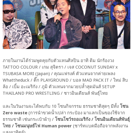
ภายในงานได้ร่วมพูดคุยกับตัวแทนศิลปิน อาทิ ดิม นักร้องวง
TATTOO COLOUR / เกม สุจิตรา / เจส COCONUT SUNDAY x
TSUBASA MORI (Japan) / คุณแฟรงค์ ตัวแทนจากค่ายเพลง
Whattheduck / ติ๊ก PLAYGROUND / บอล MAD PACK IT / ใหม่ สิบ
ล้อ / เบิ้ม อะเมริกัง / ภูมิ ตัวแทนจากมวยปล้ำสุดมันส์ SETUP
THAILAND PRO WRESTLING / ชาวอินเดียนส์ พันธุ์ไทย
และในวันงานจะได้พบกับ 10 โซนกิจกรรม ธรรมชาติสุดๆ มีทั้ง
โซน
Zero waste
(การนำขวดน้ำเปล่า กระป๋อง มาแลกเป็นของใช้จาก
ธรรมชาติ เช่นกระเป๋าผ้า) /
โซนโชว์รถอเมริกัง / โซนอินเดียนส์พันธุ์
ไทย / โซนมนุษย์ไฟ Human power
(ชาร์ทแบตมือถือจากพลังงาน
แสงอาทิตย์)