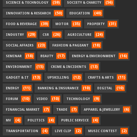
(59)
(56)
SCIENCE & TECHNOLOGY
SOCIETY & CHARITY
(50)
(40)
INNOVATION & RESEARCH
EDUCATION
(39)
(35)
(31)
FOOD & BEVERAGE
MOTOR
PROPERTY
(29)
(26)
(24)
INDUSTRY
CSR
AGRICULTURE
(23)
(18)
SOCIAL AFFAIRS
FASHION & PAGEANT
(18)
(17)
(16)
SEMINAR
BEAUTY
ENERGY & ENVIRONMENT
(15)
(13)
ENVIRONMENT
CRIME & INCIDENTS
(13)
(12)
(11)
GADGET & IT
UPSKILLING
CRAFTS & ARTS
(11)
(10)
(10)
ENERGY
BANKING & INSURANCE
DIGITAL
(10)
(10)
(9)
FORUM
VIDEO
TECHNOLOGY
(7)
(7)
(6)
FINANCIAL MARKET
TRADE
APPAREL & JEWELLERY
(4)
(4)
(4)
MV
POLITICS
PUBLIC SERVICE
(4)
(2)
(2)
TRANSPORTATION
LIVE CLIP
MUSIC CONTEST