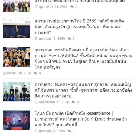
แรกในโลกที่เชื่อมโยงโลกจริงกับโลกเสมือนทุกมิติ
กุมภาพันธ์ 11, 2566
0
สถานการณ์ประชากรไทย ปี 2569 “พลิกวิกฤตเกิด
น้อย–สังคมสูงวัย สู่การลงทุนใน ‘คน’ เพื่ออนาคต
ประเทศ”
มกราคม 13, 2569
0
กุมารดอย เพชรยินดีอะคาเดมี่ ควง เรย์มาร์ค อาลิคา
บา ผู้ท้าชิงชาวฟิลิปปินส์ ขึ้นชั่งน้ำหนักผ่านฉลุย พร้อม
ชิงแชมป์ WBC ASIA ในคู่เอก ศึกCPFมวยมันส์สนั่น
โลก นัดสัญจร
ตุลาคม 28, 2568
0
ครอบครัว ‘จันทศร–นิธิอนันตภร’ สุดอาลัย คุณแม่เพ็ญ
ศรี จันทศร มารดา “จิ๊กกี๋–จุฑามาศ” อดีตนางเอกชื่อดัง
ถึงแก่กรรมอย่างสงบ
พฤศจิกายน 27, 2568
0
โก๋แก่ มันทุกเม็ด เปิดตัวหนัง Resemblance |
ปรากฏการณ์ หนังไทยแนว Sci-fi Erotic กำหนดเข้า
ฉายวันที่ 2 กุมภาพันธ์นี้
มกราคม 24, 2566
0