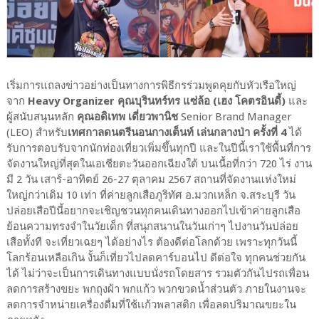
เริ่มการแถลงข่าวอย่างเป็นทางการพิธีกรร่วมพูดคุยกับหัวเรือใหญ่
จาก
Heavy Organizer
คุณบุรินทร์ทร แซ่ล้อ (เฮง โคตรอินดี้)
และ
ผู้สนับสนุนหลัก
คุณอดิเทพ เดี่ยวพานิช
Senior Brand Manager
(LEO) สำหรับ
เทศกาลดนตรีนอนกางเต็นท์ เล่นกลางป่า ครั้งที่ 4
ได้
รับการตอบรับจากนักท่องเที่ยวเพิ่มขึ้นทุกปี และในปีนี้เราใช้พื้นที่การ
จัดงานใหญ่ที่สุดในเอเชียตะวันออกเฉียงใต้ บนเนื้อที่กว่า 720 ไร่ งาน
มี 2 วัน เสาร์-อาทิตย์ 26-27 ตุลาคม 2567 สถานที่จัดงานแห่งใหม่
ใหญ่กว่าเดิม 10 เท่า ที่ค่ายลูกเสือภูริทัศ อ.มวกเหล็ก จ.สระบุรี วัน
ปล่อยเสือปีนี้อยากจะเชิญชวนทุกคนเดินทางออกไปเข้าค่ายลูกเสือ
ย้อนความทรงจำในวัยเด็ก ที่สนุกสนานในวันเก่าๆ ไปงานวันปล่อย
เสือทั้งที จะเที่ยวเฉยๆ ได้อย่างไร ต้องดีต่อโลกด้วย เพราะทุกวันนี้
โลกร้อนเหลือเกิน งั้นก็เที่ยวไปลดคาร์บอนไป ดีต่อใจ ทุกคนช่วยกัน
ได้ ไม่ว่าจะเป็นการเดินทางแบบนั่งรถโดยสาร รวมตัวกันไปรถเพื่อน
ลดการสร้างขยะ พกถุงผ้า พกแก้ว พวกขวดน้ำส่วนตัว ภายในงานจะ
ลดการจำหน่ายเครื่องดื่มที่ใช้เเก้วพลาสติก เพื่อลดปริมาณขยะใน