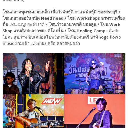
โซนตลาดชุมชนมวกเหล็ก เนื้อวัวพันธุ์ดี กาแฟพันธุ์ดี ของสระบุรี /
โซนตลาดออร์แกนิค Need need / โซน Workshops อาหารเครื่อง
ดื่ม
เช่น เมนูประจำราศี /
โซนว่าวนานาชาติ บอลลูน / โซน Work
Shop งานศิลปะจากขยะ อีโค่ปริ้น / โซน Healing Camp
: ศิลปะ
โยคะ สุขภาพ ขับเคลื่อนไปพร้อมๆกับเสียงดนตรี อาทิ Yoga flow x
music ยามเช้า , Zumba หรือ คลาสหมอลำ