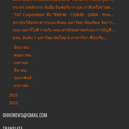
กระทรวงพลังงาน จับมือ อินฟอร์มาฯ และภาคีเครือข่ายด...
“TAT Corporation” ดึง “BNK48 - CGM48 - QRRA - Prox...
สถาบันวิจัยประชากรและสังคม มหาวิทยาลัยมหิดล จัดการ...
บมจ.เออาร์ไอพี ร่วมกับ คณะพาณิชยศาสตร์และการบัญชี ...
สจล. อันดับ 1 มหาวิทยาลัยไทย 6 สาขาวิชา ที่นักเรีย...
►
มิถุนายน
(29)
►
พฤษภาคม
(49)
►
เมษายน
(34)
►
มีนาคม
(28)
►
กุมภาพันธ์
(20)
►
มกราคม
(61)
►
2023
(537)
►
2022
(144)
OHHONEWS@GMAIL.COM
TRANSLATE