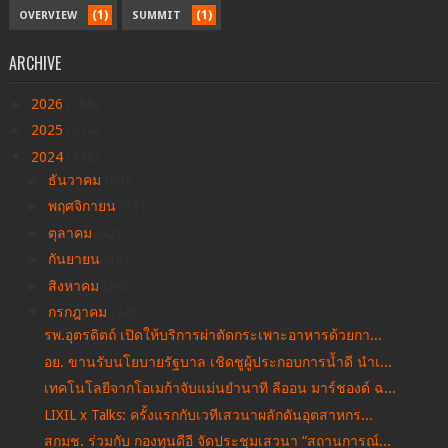
(1)
(1)
OVERVIEW
SUMMIT
ARCHIVE
►
2026
(166)
►
2025
(334)
▼
2024
(438)
►
ธันวาคม
(28)
►
พฤศจิกายน
(33)
►
ตุลาคม
(42)
►
กันยายน
(36)
►
สิงหาคม
(34)
▼
กรกฎาคม
(44)
รพ.อุตรดิตถ์ เปิดให้บริการผ่าตัดกระเพาะอาหารด้วยกา...
อย. ขานรับนโยบายรัฐบาล เชิดชูผู้ประกอบการน้ำดี นำเ...
เทคโนโลยีจากโอเมก้าจับแม่นยำนาที ลีออน มาร์ชองด์ ฉ...
LIXIL x Talks: ครั้งแรกกับเวทีเสวนาผลักดันอุตสาหกร...
สกมช. ร่วมกับ กองทุนดีอี จัดประชุมเสวนา “สถานการณ์...