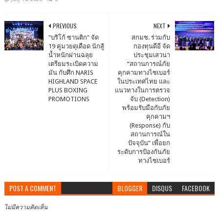
PREVIOUS
NEXT
"บริโก้ ซานติก" จัด
สกมช. ร่วมกับ
19 คู่มวยดุเดือด นักสู้
กองทุนดีอี จัด
น้ำหนักผ่านฉลุย
ประชุมเสวนา
เตรียมระเบิดความ
“สถานการณ์ภัย
มัน กับศึก NARIS
คุกคามทางไซเบอร์
HIGHLAND SPACE
ในประเทศไทย และ
PLUS BOXING
แนวทางในการตรวจ
PROMOTIONS
จับ (Detection)
พร้อมรับมือกับภัย
คุกคามฯ
(Response) กับ
สถานการณ์ใน
ปัจจุบัน” เพื่อยก
ระดับการป้องกันภัย
ทางไซเบอร์
POST A COMMENT
BLOGGER
DISQUS
FACEBOOK
ไม่มีความคิดเห็น