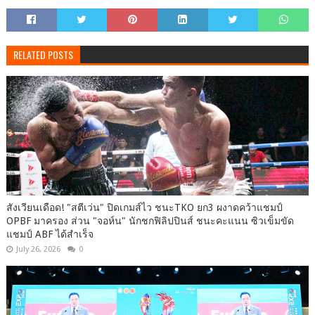
RELATED POSTS
สังเวียนเดือด! "สตีเว่น" ปิดเกมส์ไว ชนะTKO ยก3 ผงาดคว้าแชมป์
OPBF มาครอง ส่วน "จอห์น" นักชกฟิลิปปินส์ ชนะคะแนน ซิวเข็มขัด
แชมป์ ABF ได้สำเร็จ
July 26, 2026
0