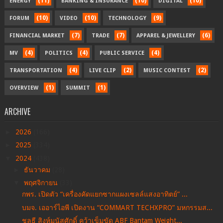
(11)
(10)
(10)
ENERGY
BANKING & INSURANCE
DIGITAL
(10)
(10)
(9)
FORUM
VIDEO
TECHNOLOGY
(7)
(7)
(6)
FINANCIAL MARKET
TRADE
APPAREL & JEWELLERY
(4)
(4)
(4)
MV
POLITICS
PUBLIC SERVICE
(4)
(2)
(2)
TRANSPORTATION
LIVE CLIP
MUSIC CONTEST
(1)
(1)
OVERVIEW
SUMMIT
ARCHIVE
►
2026
(166)
►
2025
(334)
▼
2024
(438)
►
ธันวาคม
(28)
▼
พฤศจิกายน
(33)
กพร. เปิดตัว “เครื่องคัดแยกซากแผงเซลล์แสงอาทิตย์” ...
บมจ. เออาร์ไอพี เปิดงาน “COMMART TECHXPRO” มหกรรมส...
ชลธี สิงห์มนัสศักดิ์ คว้าเข็มขัด ABF Bantam Weight...