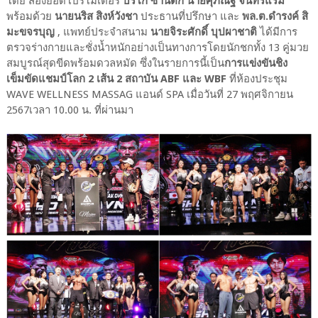
โดย สองยอดโปรโมเตอร์
บริโก้ ซานติ๊ก นายศุภณัฐ จันทร์แรม
พร้อมด้วย
นายนริส สิงห์วังชา
ประธานที่ปรึกษา และ
พล.ต.ดำรงค์ สิ
มะขจรบุญ
, แพทย์ประจำสนาม
นายจิระศักดิ์ บุปผาชาติ
ได้มีการ
ตรวจร่างกายและชั่งน้ำหนักอย่างเป็นทางการโดยนักชกทั้ง 13 คู่มวย
สมบูรณ์สุดขีดพร้อมดวลหมัด ซึ่งในรายการนี้เป็น
การแข่งขันชิง
เข็มขัดแชมป์โลก 2 เส้น 2 สถาบัน ABF และ WBF
ที่ห้องประชุม
WAVE WELLNESS MASSAG แอนด์ SPA เมื่อวันที่ 27 พฤศจิกายน
2567เวลา 10.00 น. ที่ผ่านมา