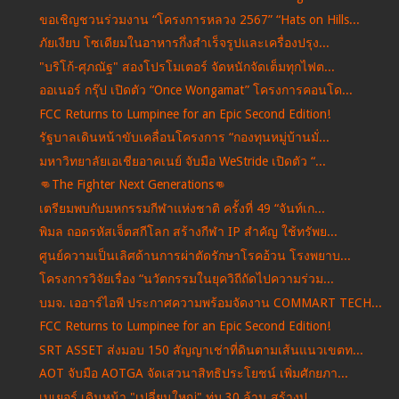
ขอเชิญชวนร่วมงาน “โครงการหลวง 2567” “Hats on Hills...
ภัยเงียบ โซเดียมในอาหารกึ่งสำเร็จรูปและเครื่องปรุง...
"บริโก้-ศุภณัฐ" สองโปรโมเตอร์ จัดหนักจัดเต็มทุกไฟต...
ออเนอร์ กรุ๊ป เปิดตัว “Once Wongamat” โครงการคอนโด...
FCC Returns to Lumpinee for an Epic Second Edition!
รัฐบาลเดินหน้าขับเคลื่อนโครงการ “กองทุนหมู่บ้านมั่...
มหาวิทยาลัยเอเชียอาคเนย์ จับมือ WeStride เปิดตัว “...
👊The Fighter Next Generations👊
เตรียมพบกับมหกรรมกีฬาแห่งชาติ ครั้งที่ 49 “จันท์เก...
พิมล ถอดรหัสเจ็ตสกีโลก สร้างกีฬา IP สำคัญ ใช้ทรัพย...
ศูนย์ความเป็นเลิศด้านการผ่าตัดรักษาโรคอ้วน โรงพยาบ...
โครงการวิจัยเรื่อง “นวัตกรรมในยุควิถีถัดไปความร่วม...
บมจ. เออาร์ไอพี ประกาศความพร้อมจัดงาน COMMART TECH...
FCC Returns to Lumpinee for an Epic Second Edition!
SRT ASSET ส่งมอบ 150 สัญญาเช่าที่ดินตามเส้นแนวเขตท...
AOT จับมือ AOTGA จัดเสวนาสิทธิประโยชน์ เพิ่มศักยภา...
เบเยอร์ เดินหน้า "เปลี่ยนใหญ่" ทุ่ม 30 ล้าน สร้างป...