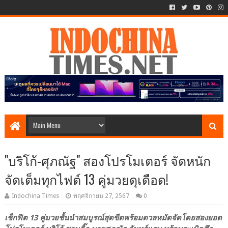
"บริโก้-ศุภณัฐ" สองโปรโมเตอร์ จัดหนัก
จัดเต็มทุกไฟต์ 13 คู่มวยดุเดือด!
Indochina Times
พฤศจิกายน 27, 2567
0
เช็กฟิต 13 คู่มวยชั้นนำสมบูรณ์สุดขีดพร้อมดวลหมัดจัดโดยสองยอด