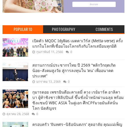
POPULAR 10
PHOTOGRAPHY
COMMENTS
เปิดตัว MQDC Idyllias เมตตาเวิร์ส (Metta-verse) ครั้ง
แรกในโลกที่เชื่อมโยงโลกจริงกับโลกเสมือนทุกมิติ
กุมภาพันธ์ 11, 2566
0
สถานการณ์ประชากรไทย ปี 2569 “พลิกวิกฤตเกิด
น้อย–สังคมสูงวัย สู่การลงทุนใน ‘คน’ เพื่ออนาคต
ประเทศ”
มกราคม 13, 2569
0
กุมารดอย เพชรยินดีอะคาเดมี่ ควง เรย์มาร์ค อาลิคา
บา ผู้ท้าชิงชาวฟิลิปปินส์ ขึ้นชั่งน้ำหนักผ่านฉลุย พร้อม
ชิงแชมป์ WBC ASIA ในคู่เอก ศึกCPFมวยมันส์สนั่น
โลก นัดสัญจร
ตุลาคม 28, 2568
0
ครอบครัว ‘จันทศร–นิธิอนันตภร’ สุดอาลัย คุณแม่เพ็ญ