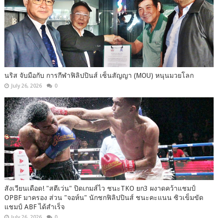
นริส จับมือกับ การกีฬาฟิลิปปินส์ เซ็นสัญญา (MOU) หนุนมวยโลก
July 26, 2026
0
สังเวียนเดือด! "สตีเว่น" ปิดเกมส์ไว ชนะTKO ยก3 ผงาดคว้าแชมป์
OPBF มาครอง ส่วน "จอห์น" นักชกฟิลิปปินส์ ชนะคะแนน ซิวเข็มขัด
แชมป์ ABF ได้สำเร็จ
July 26, 2026
0