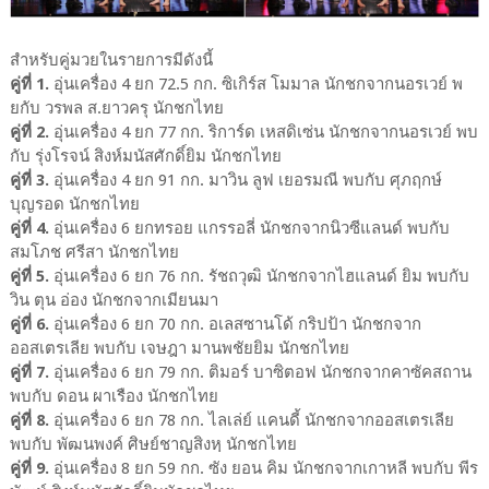
สำหรับคู่มวยในรายการมีดังนี้
คู่ที่ 1.
อุ่นเครื่อง 4 ยก 72.5 กก. ซิเกิร์ส โมมาล นักชกจากนอรเวย์ พ
ยกับ วรพล ส.ยาวครุ นักชกไทย
คู่ที่ 2.
อุ่นเครื่อง 4 ยก 77 กก. ริการ์ด เหสดิเซ่น นักชกจากนอรเวย์ พบ
กับ รุ่งโรจน์ สิงห์มนัสศักดิ์ยิม นักชกไทย
คู่ที่ 3.
อุ่นเครื่อง 4 ยก 91 กก. มาวิน ลูฟ เยอรมณี พบกับ ศุภฤกษ์
บุญรอด นักชกไทย
คู่ที่ 4.
อุ่นเครื่อง 6 ยกทรอย แกรรอลี่ นักชกจากนิวซีแลนด์ พบกับ
สมโภช ศรีสา นักชกไทย
คู่ที่ 5.
อุ่นเครื่อง 6 ยก 76 กก. รัชถวุฒิ นักชกจากไฮแลนด์ ยิม พบกับ
วิน ตุน อ่อง นักชกจากเมียนมา
คู่ที่ 6.
อุ่นเครื่อง 6 ยก 70 กก. อเลสซานโด้ กริปป้า นักชกจาก
ออสเตรเลีย พบกับ เจษฎา มานพชัยยิม นักชกไทย
คู่ที่ 7.
อุ่นเครื่อง 6 ยก 79 กก. ติมอร์ บาซิตอฟ นักชกจากคาซัคสถาน
พบกับ ดอน ผาเรือง นักชกไทย
คู่ที่ 8.
อุ่นเครื่อง 6 ยก 78 กก. ไลเล่ย์ แคนดี้ นักชกจากออสเตรเลีย
พบกับ พัฒนพงค์ ศิษย์ชาญสิงหฺ นักชกไทย
คู่ที่ 9.
อุ่นเครื่อง 8 ยก 59 กก. ซัง ยอน คิม นักชกจากเกาหลี พบกับ พีร