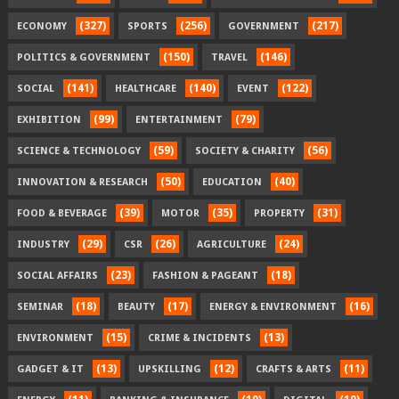
(327)
(256)
(217)
ECONOMY
SPORTS
GOVERNMENT
(150)
(146)
POLITICS & GOVERNMENT
TRAVEL
(141)
(140)
(122)
SOCIAL
HEALTHCARE
EVENT
(99)
(79)
EXHIBITION
ENTERTAINMENT
(59)
(56)
SCIENCE & TECHNOLOGY
SOCIETY & CHARITY
(50)
(40)
INNOVATION & RESEARCH
EDUCATION
(39)
(35)
(31)
FOOD & BEVERAGE
MOTOR
PROPERTY
(29)
(26)
(24)
INDUSTRY
CSR
AGRICULTURE
(23)
(18)
SOCIAL AFFAIRS
FASHION & PAGEANT
(18)
(17)
(16)
SEMINAR
BEAUTY
ENERGY & ENVIRONMENT
(15)
(13)
ENVIRONMENT
CRIME & INCIDENTS
(13)
(12)
(11)
GADGET & IT
UPSKILLING
CRAFTS & ARTS