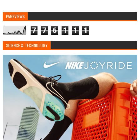
PAGEVIEWS
7
7
6
1
1
1
SCIENCE & TECHNOLOGY