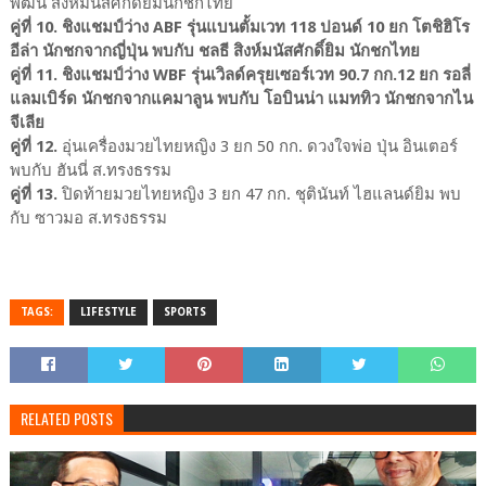
พัฒน์ สิงห์มนัสศักดิ์ยิมนักชกไทย
คู่ที่ 10. ชิงแชมป์ว่าง ABF รุ่นแบนตั้มเวท 118 ปอนด์ 10 ยก โตชิฮิโร
อีล่า นักชกจากญี่ปุ่น พบกับ ชลธี สิงห์มนัสศักดิ์ยิม นักชกไทย
คู่ที่ 11. ชิงแชมป์ว่าง WBF รุ่นเวิลด์ครุยเซอร์เวท 90.7 กก.12 ยก รอลี่
แลมเบิร์ด นักชกจากแคมาลูน พบกับ โอบินน่า แมททิว นักชกจากไน
จีเลีย
คู่ที่ 12.
อุ่นเครื่องมวยไทยหญิง 3 ยก 50 กก. ดวงใจพ่อ ปุ่น อินเตอร์
พบกับ ฮันนี่ ส.ทรงธรรม
คู่ที่ 13.
ปิดท้ายมวยไทยหญิง 3 ยก 47 กก. ชุตินันท์ ไฮแลนด์ยิม พบ
กับ ซาวมอ ส.ทรงธรรม
TAGS:
LIFESTYLE
SPORTS
RELATED POSTS