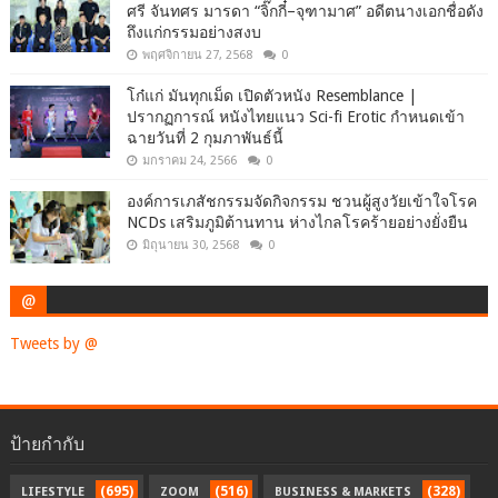
ศรี จันทศร มารดา “จิ๊กกี๋–จุฑามาศ” อดีตนางเอกชื่อดัง
ถึงแก่กรรมอย่างสงบ
พฤศจิกายน 27, 2568
0
โก๋แก่ มันทุกเม็ด เปิดตัวหนัง Resemblance |
ปรากฏการณ์ หนังไทยแนว Sci-fi Erotic กำหนดเข้า
ฉายวันที่ 2 กุมภาพันธ์นี้
มกราคม 24, 2566
0
องค์การเภสัชกรรมจัดกิจกรรม ชวนผู้สูงวัยเข้าใจโรค
NCDs เสริมภูมิต้านทาน ห่างไกลโรคร้ายอย่างยั่งยืน
มิถุนายน 30, 2568
0
@
Tweets by @
ป้ายกำกับ
(695)
(516)
(328)
LIFESTYLE
ZOOM
BUSINESS & MARKETS