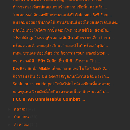
ตำรวจท่องเที่ยวปล่อยแถวสร้างความเชื่อมั่น ส่งเสริม...
“เกเตอเรด” คิกออฟศึกฟุตบอลแห่งปี Gatorade 5v5 Foot...
สมาคมมวยอาชีพภาคใต้ สานสัมพันธ์มวยไทยสมัครเล่นแห่ง...
ดุดันไม่เกรงใจใคร! กำปั้นจอมโหด "อเลสซิโอ" ส่งหมัด...
“ปราปต์ปฎล” ครวญ! รอศาลตัดสิน คดีภรรยาเอี่ยว forex...
พร้อมดวลเดือดทะลุสังเวียน! "อเลสซิโอ" พร้อม "สุทัศ...
ททท. ชวนคนท่องเที่ยว ร่วมกิจกรรม Your Travel Stori...
กระทรวงดีอี - ดีป้า จับมือ เอ็น.ซี.ซี. เปิดงาน Tha...
DevRev จับมือ Allable เพื่อออกแบบเทคโนโลยี SaaS 2....
กิจกรรม เดิน วิ่ง ปั่น ธงตราสัญลักษณ์งานเฉลิมพระเก...
Soofu premium Hotpot “หม้อไฟสไตล์เอเชียนที่แสนอบอุ...
ยอดขุนพล วีระศักดิ์เล็กยิม เอาชนะน็อค นักชกเวลส์ ศ...
𝗙𝗖𝗖 𝟴: 𝗔𝗻 𝗨𝗻𝗺𝗶𝘀𝘀𝗮𝗯𝗹𝗲 𝗖𝗼𝗺𝗯𝗮𝘁 ...
►
ตุลาคม
(42)
►
กันยายน
(36)
►
สิงหาคม
(34)