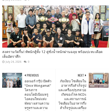
สงครามวัดกึ๋น! ทัพนักสู้ทั้ง 12 คู่ชั่งน้ำหนักผ่านฉลุย พร้อมปะทะเดือด
เต็มอัตราศึก
July 24, 2026
0
PREVIOUS
NEXT
ออเนอร์ กรุ๊ป เปิดตัว
ภัยเงียบ โซเดียมใน
“Once Wongamat”
อาหารกึ่งสำเร็จรูป
โครงการ
และเครื่องปรุงรส บ่อ
คอนโดมิเนียมหรู
เกิดของโรค NCDs
ไอคอนใหม่แห่ง
และสถานการณ์
พัทยา ผสานความ
โซเดียมในอาหารกึ่ง
หรูหราและความ
สำเร็จรูปและเครื่อง