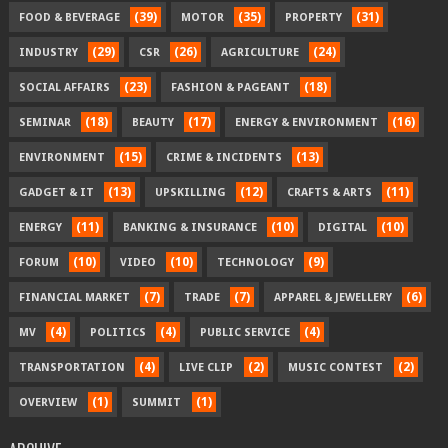
(39)
(35)
(31)
FOOD & BEVERAGE
MOTOR
PROPERTY
(29)
(26)
(24)
INDUSTRY
CSR
AGRICULTURE
(23)
(18)
SOCIAL AFFAIRS
FASHION & PAGEANT
(18)
(17)
(16)
SEMINAR
BEAUTY
ENERGY & ENVIRONMENT
(15)
(13)
ENVIRONMENT
CRIME & INCIDENTS
(13)
(12)
(11)
GADGET & IT
UPSKILLING
CRAFTS & ARTS
(11)
(10)
(10)
ENERGY
BANKING & INSURANCE
DIGITAL
(10)
(10)
(9)
FORUM
VIDEO
TECHNOLOGY
(7)
(7)
(6)
FINANCIAL MARKET
TRADE
APPAREL & JEWELLERY
(4)
(4)
(4)
MV
POLITICS
PUBLIC SERVICE
(4)
(2)
(2)
TRANSPORTATION
LIVE CLIP
MUSIC CONTEST
(1)
(1)
OVERVIEW
SUMMIT