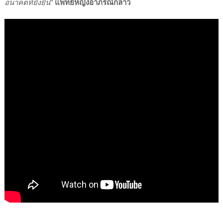
อนาคตที่ยั่งยืน
”
แพทย์หญิงอาภรณ์กล่าว