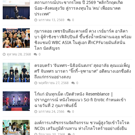
สถานการณ์ประชากรไทย ปี 2569 “พลิกวิกฤตเกิด
น้อย–สังคมสูงวัย สู่การลงทุนใน ‘คน’ เพื่ออนาคต
ประเทศ”
มกราคม 13, 2569
0
กุมารดอย เพชรยินดีอะคาเดมี่ ควง เรย์มาร์ค อาลิคา
บา ผู้ท้าชิงชาวฟิลิปปินส์ ขึ้นชั่งน้ำหนักผ่านฉลุย พร้อม
ชิงแชมป์ WBC ASIA ในคู่เอก ศึกCPFมวยมันส์สนั่น
โลก นัดสัญจร
ตุลาคม 28, 2568
0
ครอบครัว ‘จันทศร–นิธิอนันตภร’ สุดอาลัย คุณแม่เพ็ญ
ศรี จันทศร มารดา “จิ๊กกี๋–จุฑามาศ” อดีตนางเอกชื่อดัง
ถึงแก่กรรมอย่างสงบ
พฤศจิกายน 27, 2568
0
โก๋แก่ มันทุกเม็ด เปิดตัวหนัง Resemblance |
ปรากฏการณ์ หนังไทยแนว Sci-fi Erotic กำหนดเข้า
ฉายวันที่ 2 กุมภาพันธ์นี้
มกราคม 24, 2566
0
องค์การเภสัชกรรมจัดกิจกรรม ชวนผู้สูงวัยเข้าใจโรค
NCDs เสริมภูมิต้านทาน ห่างไกลโรคร้ายอย่างยั่งยืน
มิถุนายน 30, 2568
0