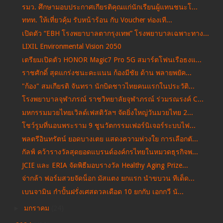
รมว. ศึกษามอบประกาศเกียรติคุณแก่นักเรียนผู้แทนชนะโ...
ททท. ให้เที่ยวคุ้ม รับหน้าร้อน กับ Voucher ท่องเที...
เปิดตัว “EBH โรงพยาบาลตากรุงเทพ” โรงพยาบาลเฉพาะทาง...
LIXIL Environmental Vision 2050
เตรียมเปิดตัว HONOR Magic7 Pro 5G สมาร์ตโฟนเรือธงแ...
ราชศักดิ์ สุดแกร่งชนะคะแนน ก้องมีชัย ด้าน พลายพยัค...
"ก้อง" สมเกียรติ จันทรา นักบิดชาวไทยคนแรกในประวัติ...
โรงพยาบาลจุฬาภรณ์ ราชวิทยาลัยจุฬาภรณ์ ร่วมรณรงค์ C...
มหกรรมมวยไทยเวิลด์เฟสติวัลฯ จัดยิ่งใหญ่วันมวยไทย 2...
โชว์รูมที่นอนพระราม 9 ชูนวัตกรรมเฟอร์นิเจอร์ระบบไฟ...
พลตรีอินทรัตน์ ยอดบางเตย แสดงความห่วงใย การเลือกตั...
กัลฟ์ คว้ารางวัลสุดยอดแบรนด์องค์กรไทยในหมวดธุรกิจพ...
JCIE และ ERIA จัดพิธีมอบรางวัล Healthy Aging Prize...
จ่ากล้า ฟอร์มสวยจัดน็อก มัสแตง ยกแรก นำขบวน ทีเด็ด...
เบนจามิน กำปั้นฝรั่งเศสดวลเดือด 10 ยกกับ เอกกวี นั...
►
มกราคม
(24)