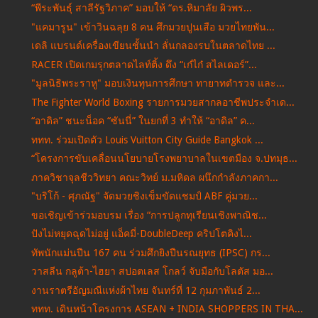
“พีระพันธุ์ สาลีรัฐวิภาค” มอบให้ “ดร.หิมาลัย ผิวพร...
"แคมารูน" เข้าวินฉลุย 8 คน ศึกมวยปูนเสือ มวยไทยพัน...
เดลิ แบรนด์เครื่องเขียนชั้นนำ ลั่นกลองรบในตลาดไทย ...
RACER เปิดเกมรุกตลาดไลท์ติ้ง ดึง “เก๋ไก๋ สไลเดอร์”...
"มูลนิธิพระราหู" มอบเงินทุนการศึกษา ทายาทตำรวจ และ...
The Fighter World Boxing รายการมวยสากลอาชีพประจำเด...
“อาดิล” ชนะน็อค “ซันนี่” ในยกที่ 3 ทำให้ “อาดิล” ค...
ททท. ร่วมเปิดตัว Louis Vuitton City Guide Bangkok ...
“โครงการขับเคลื่อนนโยบายโรงพยาบาลในเขตมือง จ.ปทมุธ...
ภาควิชาจุลชีววิทยา คณะวิทย์ ม.มหิดล ผนึกกำลังภาคกา...
"บริโก้ - ศุภณัฐ" จัดมวยชิงเข็มขัดแชมป์ ABF คู่มวย...
ขอเชิญเข้าร่วมอบรม เรื่อง “การปลูกทุเรียนเชิงพาณิช...
ปังไม่หยุดฉุดไม่อยู่ แอ็คมี่-DoubleDeep คริปโตคิงไ...
ทัพนักแม่นปืน 167 คน ร่วมศึกยิงปืนรณยุทธ (IPSC) กร...
วาสลีน กลูต้า-ไฮยา สปอตเลส โกลว์ จับมือกับโลตัส มอ...
งานราตรีอัญมณีแห่งผ้าไทย จันทร์ที่ 12 กุมภาพันธ์ 2...
ททท. เดินหน้าโครงการ ASEAN + INDIA SHOPPERS IN THA...