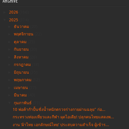
ARCHIVE
►
2026
(166)
▼
2025
(334)
►
ธันวาคม
(20)
►
พฤศจิกายน
(22)
►
ตุลาคม
(25)
►
กันยายน
(20)
►
สิงหาคม
(26)
►
กรกฎาคม
(18)
►
มิถุนายน
(35)
►
พฤษภาคม
(32)
►
เมษายน
(37)
►
มีนาคม
(40)
▼
กุมภาพันธ์
(35)
10 พ่อค้ากำปั้นชั่งน้ำหนักตรวจร่างกายผ่านฉลุย" ก่อ...
กระทรวงท่องเที่ยวและกีฬา ผุดไอเดีย! ปลุกคนไทยแสดงพ...
งาน ‘ผ้าไทย เอกลักษณ์ไทย’ ประสบความสำเร็จ ผู้เข้าร...