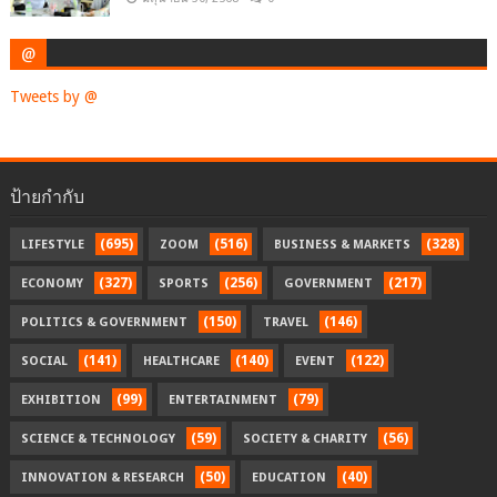
@
Tweets by @
ป้ายกำกับ
(695)
(516)
(328)
LIFESTYLE
ZOOM
BUSINESS & MARKETS
(327)
(256)
(217)
ECONOMY
SPORTS
GOVERNMENT
(150)
(146)
POLITICS & GOVERNMENT
TRAVEL
(141)
(140)
(122)
SOCIAL
HEALTHCARE
EVENT
(99)
(79)
EXHIBITION
ENTERTAINMENT
(59)
(56)
SCIENCE & TECHNOLOGY
SOCIETY & CHARITY
(50)
(40)
INNOVATION & RESEARCH
EDUCATION