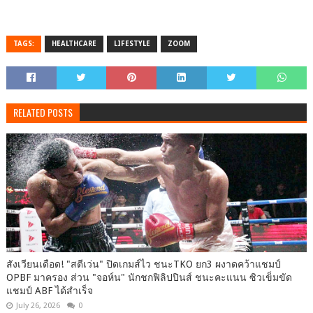
TAGS:
HEALTHCARE
LIFESTYLE
ZOOM
RELATED POSTS
สังเวียนเดือด! "สตีเว่น" ปิดเกมส์ไว ชนะTKO ยก3 ผงาดคว้าแชมป์
OPBF มาครอง ส่วน "จอห์น" นักชกฟิลิปปินส์ ชนะคะแนน ซิวเข็มขัด
แชมป์ ABF ได้สำเร็จ
July 26, 2026
0