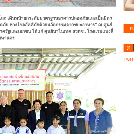
ักษ์โลก เดินหน้ายกระดับมาตรฐานอาคารปลอดภัยและเป็นมิตร
อดภัย ห่างไกลอัคคีภัยด้วยนวัตกรรมจากขยะอาหาร” ณ ศูนย์
PO
รภาครัฐและเอกชน ได้แก่ ศูนย์นาโนเทค สวทช., โรงแรมแบงค็
พมหานคร
@
Twee