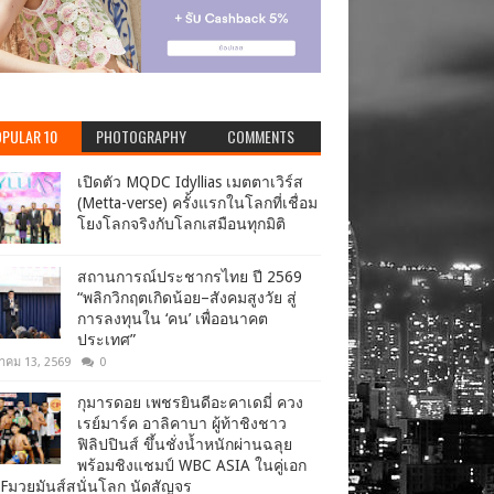
PULAR 10
PHOTOGRAPHY
COMMENTS
เปิดตัว MQDC Idyllias เมตตาเวิร์ส
(Metta-verse) ครั้งแรกในโลกที่เชื่อม
โยงโลกจริงกับโลกเสมือนทุกมิติ
สถานการณ์ประชากรไทย ปี 2569
“พลิกวิกฤตเกิดน้อย–สังคมสูงวัย สู่
การลงทุนใน ‘คน’ เพื่ออนาคต
ประเทศ”
าคม 13, 2569
0
กุมารดอย เพชรยินดีอะคาเดมี่ ควง
เรย์มาร์ค อาลิคาบา ผู้ท้าชิงชาว
ฟิลิปปินส์ ขึ้นชั่งน้ำหนักผ่านฉลุย
พร้อมชิงแชมป์ WBC ASIA ในคู่เอก
Fมวยมันส์สนั่นโลก นัดสัญจร