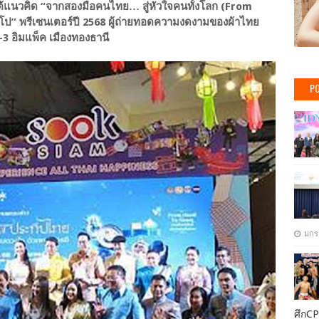
แนวคิด “จากสองมือคนไทย… สู่หัวใจคนทั้งโลก (From
ลีโป” พรีเซนเตอร์ปี 2568 ผู้ถ่ายทอดความงดงามของผ้าไทย
1-3 อิมแพ็ค เมืองทองธานี
PO
มกร
ศึกCP