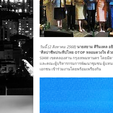
วันนี้ (2 สิงหาคม 2568)
นายสยาม ศิริมงคล อ
“
ศิลปาชีพประทีปไทย OTOP หลอมดวงใจ ด้ว
SIAM เขตคลองสาน กรุงเทพมหานคร โดยมีด
และคณะผู้บริหารกรมการพัฒนาชุมชน ผู้แทน
เอกชน เข้าร่วมงานโดยพร้อมเพรียงกัน