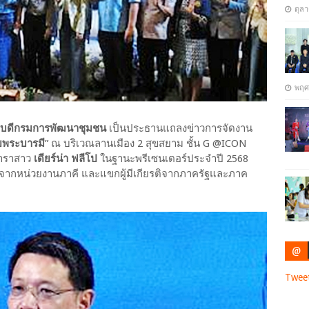
ตุล
พฤศ
ธิบดีกรมการพัฒนาชุมชน
เป็นประธานแถลงข่าวการจัดงาน
ยพระบารมี
” ณ บริเวณลานเมือง 2 สุขสยาม ชั้น G @ICON
าราสาว
เดียร์น่า ฟลีโป
ในฐานะพรีเซนเตอร์ประจำปี 2568
จากหน่วยงานภาคี และแขกผู้มีเกียรติจากภาครัฐและภาค
@
Twee