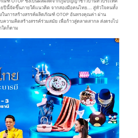
ภัณฑ์ OTOP ซึ่งเป็นผลผลิตจากภูมิปัญญาชาวบ้านทั่วประเทศ
โดยปีนี้จัดขึ้นภายใต้แนวคิด จากสองมือคนไทย… สู่หัวใจคนทั้ง
ังในการสร้างสรรค์ผลิตภัณฑ์ OTOP อันทรงคุณค่า ผ่าน
านกับความคิดสร้างสรรค์ร่วมสมัย เพื่อก้าวสู่ตลาดสากล ส่งตรงไป
ษาใดก็ตาม