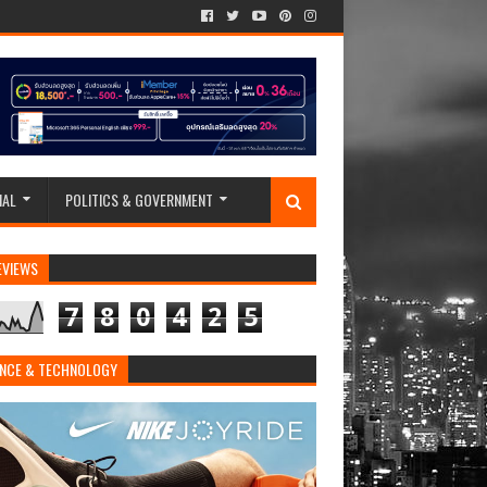
IAL
POLITICS & GOVERNMENT
EVIEWS
7
8
0
4
2
5
ENCE & TECHNOLOGY