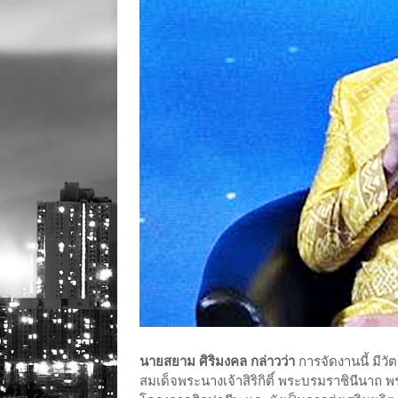
นายสยาม ศิริมงคล กล่าวว่า
การจัดงานนี้ มี
สมเด็จพระนางเจ้าสิริกิติ์ พระบรมราชินีนาถ 