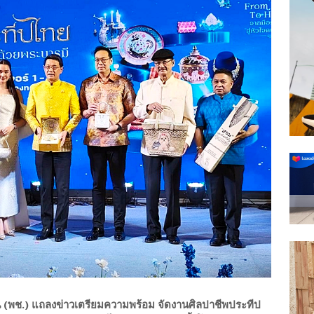
พช.) แถลงข่าวเตรียมความพร้อม จัดงานศิลปาชีพประทีป