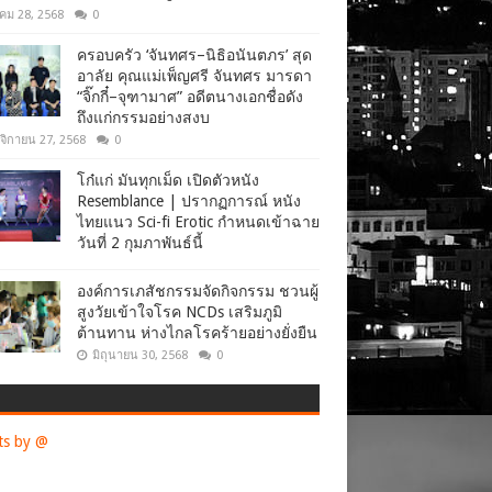
าคม 28, 2568
0
ครอบครัว ‘จันทศร–นิธิอนันตภร’ สุด
อาลัย คุณแม่เพ็ญศรี จันทศร มารดา
“จิ๊กกี๋–จุฑามาศ” อดีตนางเอกชื่อดัง
ถึงแก่กรรมอย่างสงบ
จิกายน 27, 2568
0
โก๋แก่ มันทุกเม็ด เปิดตัวหนัง
Resemblance | ปรากฏการณ์ หนัง
ไทยแนว Sci-fi Erotic กำหนดเข้าฉาย
วันที่ 2 กุมภาพันธ์นี้
องค์การเภสัชกรรมจัดกิจกรรม ชวนผู้
สูงวัยเข้าใจโรค NCDs เสริมภูมิ
ต้านทาน ห่างไกลโรคร้ายอย่างยั่งยืน
มิถุนายน 30, 2568
0
ts by @