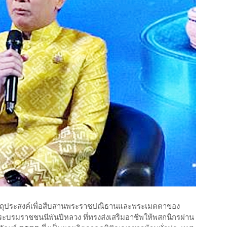
วัตถุประสงค์เพื่อสืบสานพระราชปณิธานและพระเมตตาของ
พระบรมราชชนนีพันปีหลวง ที่ทรงส่งเสริมอาชีพให้พสกนิกรผ่าน