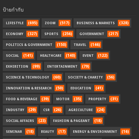
ป้ายกำกับ
(695)
(517)
(328)
LIFESTYLE
ZOOM
BUSINESS & MARKETS
(327)
(256)
(217)
ECONOMY
SPORTS
GOVERNMENT
(150)
(146)
POLITICS & GOVERNMENT
TRAVEL
(141)
(140)
(122)
SOCIAL
HEALTHCARE
EVENT
(99)
(79)
EXHIBITION
ENTERTAINMENT
(60)
(56)
SCIENCE & TECHNOLOGY
SOCIETY & CHARITY
(50)
(41)
INNOVATION & RESEARCH
EDUCATION
(39)
(35)
(31)
FOOD & BEVERAGE
MOTOR
PROPERTY
(29)
(26)
(24)
INDUSTRY
CSR
AGRICULTURE
(23)
(18)
SOCIAL AFFAIRS
FASHION & PAGEANT
(18)
(17)
(16)
SEMINAR
BEAUTY
ENERGY & ENVIRONMENT