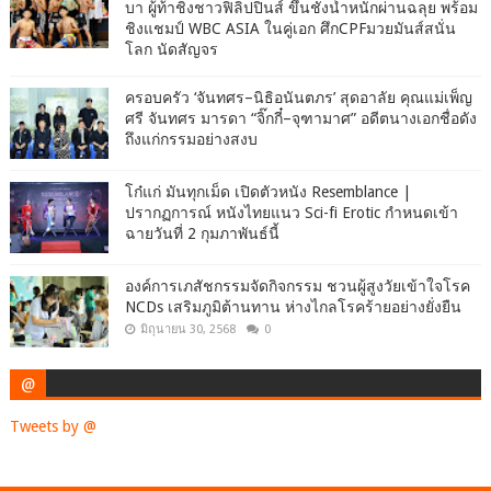
บา ผู้ท้าชิงชาวฟิลิปปินส์ ขึ้นชั่งน้ำหนักผ่านฉลุย พร้อม
ชิงแชมป์ WBC ASIA ในคู่เอก ศึกCPFมวยมันส์สนั่น
โลก นัดสัญจร
ครอบครัว ‘จันทศร–นิธิอนันตภร’ สุดอาลัย คุณแม่เพ็ญ
ศรี จันทศร มารดา “จิ๊กกี๋–จุฑามาศ” อดีตนางเอกชื่อดัง
ถึงแก่กรรมอย่างสงบ
โก๋แก่ มันทุกเม็ด เปิดตัวหนัง Resemblance |
ปรากฏการณ์ หนังไทยแนว Sci-fi Erotic กำหนดเข้า
ฉายวันที่ 2 กุมภาพันธ์นี้
องค์การเภสัชกรรมจัดกิจกรรม ชวนผู้สูงวัยเข้าใจโรค
NCDs เสริมภูมิต้านทาน ห่างไกลโรคร้ายอย่างยั่งยืน
มิถุนายน 30, 2568
0
@
Tweets by @