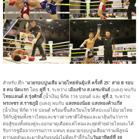
สำหรับ ศึก "
มวยรอบปูนเสือ มวยไทยพันธุ์แท้ ครั้งที่ 25
"
สาย B รอบ
8 คน นัดแรก
โดย
คู่ที่ 1.
ระหว่าง
เมืองช้าง ส.เดชะพันธ์
(แดง) พบกับ
ไทยแลนด์ ส.รุ่งศักดิ์
(น้ำเงิน) พิกัด 116 ปอนด์ และ
คู่ที่ 2.
ระหว่าง
พรเพชร ส.ราชภูมิ
(แดง) พบกับ
แสงทองน้อย แสงทองค้าแก๊ส
(น้ำเงิน) พิกัด 116 ปอนด์ พร้อมขึ้นสังเวียนโชว์ศิลปะแม่ไม้มวยไทย
ให้กับผู้ชมทั้งชาวไทยและชาวต่างชาติได้ชมและมาลุ้นกันว่าการ
ต่อสู้ของทั้งสองคู่จะออกมาดุเดือดแค่ไหนและสุดท้ายฝ่ายไหนจะได้
รับการชูมือจากกรรมการ แฟนๆ คอมวยรอบปูนเสือมาร่วมพิสูจน์
ความดุดันและมาลุ้นกันจนนั่งไม่ติดเก้าอี้กันใน
วันอาทิตย์ที่ 30