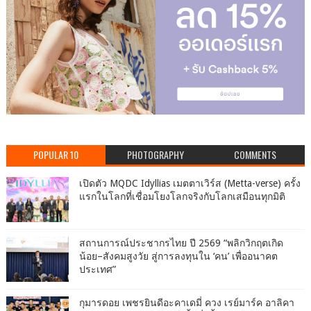
POPULAR 10
PHOTOGRAPHY
COMMENTS
เปิดตัว MQDC Idyllias เมตตาเวิร์ส (Metta-verse) ครั้ง
แรกในโลกที่เชื่อมโยงโลกจริงกับโลกเสมือนทุกมิติ
สถานการณ์ประชากรไทย ปี 2569 “พลิกวิกฤตเกิด
น้อย–สังคมสูงวัย สู่การลงทุนใน ‘คน’ เพื่ออนาคต
ประเทศ”
กุมารดอย เพชรยินดีอะคาเดมี่ ควง เรย์มาร์ค อาลิคา