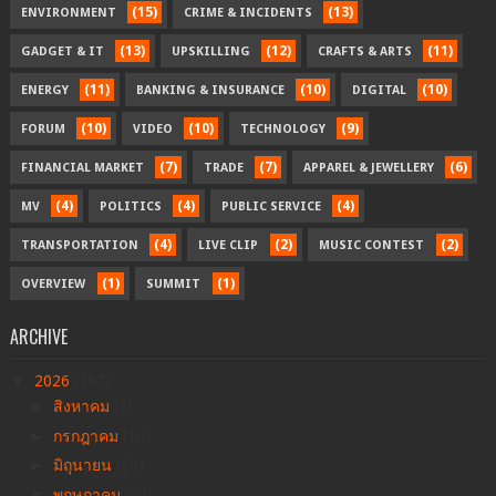
(15)
(13)
ENVIRONMENT
CRIME & INCIDENTS
(13)
(12)
(11)
GADGET & IT
UPSKILLING
CRAFTS & ARTS
(11)
(10)
(10)
ENERGY
BANKING & INSURANCE
DIGITAL
(10)
(10)
(9)
FORUM
VIDEO
TECHNOLOGY
(7)
(7)
(6)
FINANCIAL MARKET
TRADE
APPAREL & JEWELLERY
(4)
(4)
(4)
MV
POLITICS
PUBLIC SERVICE
(4)
(2)
(2)
TRANSPORTATION
LIVE CLIP
MUSIC CONTEST
(1)
(1)
OVERVIEW
SUMMIT
ARCHIVE
▼
2026
(167)
►
สิงหาคม
(2)
►
กรกฎาคม
(10)
►
มิถุนายน
(28)
▼
พฤษภาคม
(27)