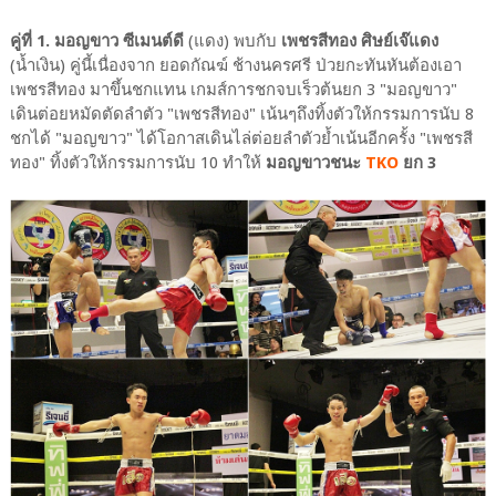
คู่ที่ 1. มอญขาว ซีเมนต์ดี
(แดง) พบกับ
เพชรสีทอง ศิษย์เจ๊แดง
(น้ำเงิน) คู่นี้เนื่องจาก ยอดกัณฆ์ ช้างนครศรี ป่วยกะทันหันต้องเอา
เพชรสีทอง มาขึ้นชกแทน เกมส์การชกจบเร็วต้นยก 3 "มอญขาว"
เดินต่อยหมัดตัดลำตัว "เพชรสีทอง" เน้นๆถึงทิ้งตัวให้กรรมการนับ 8
ชกได้ "มอญขาว" ได้โอกาสเดินไล่ต่อยลำตัวย้ำเน้นอีกครั้ง "เพชรสี
ทอง" ทิ้งตัวให้กรรมการนับ 10 ทำให้
มอญขาวชนะ
TKO
ยก 3