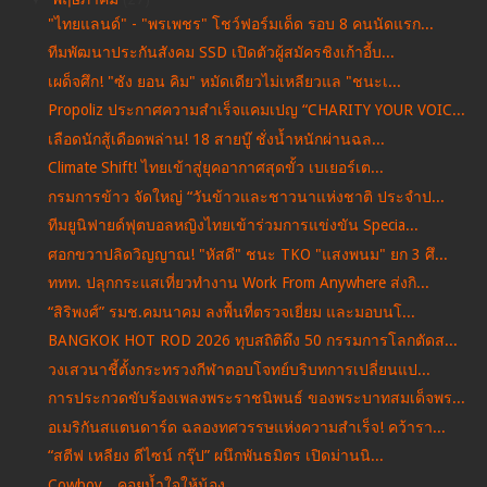
"ไทยแลนด์" - "พรเพชร" โชว์ฟอร์มเด็ด รอบ 8 คนนัดแรก...
ทีมพัฒนาประกันสังคม SSD เปิดตัวผู้สมัครชิงเก้าอี้บ...
เผด็จศึก! "ซัง ยอน คิม" หมัดเดียวไม่เหลียวแล "ชนะเ...
Propoliz ประกาศความสำเร็จแคมเปญ “CHARITY YOUR VOIC...
เลือดนักสู้เดือดพล่าน! 18 สายบู๊ ชั่งน้ำหนักผ่านฉล...
Climate Shift! ไทยเข้าสู่ยุคอากาศสุดขั้ว เบเยอร์เต...
กรมการข้าว จัดใหญ่ “วันข้าวและชาวนาแห่งชาติ ประจำป...
ทีมยูนิฟายด์ฟุตบอลหญิงไทยเข้าร่วมการแข่งขัน Specia...
ศอกขวาปลิดวิญญาณ! "หัสดี" ชนะ TKO "แสงพนม" ยก 3 ศึ...
ททท. ปลุกกระแสเที่ยวทำงาน Work From Anywhere ส่งกิ...
“สิริพงศ์” รมช.คมนาคม ลงพื้นที่ตรวจเยี่ยม และมอบนโ...
BANGKOK HOT ROD 2026 ทุบสถิติดึง 50 กรรมการโลกตัดส...
วงเสวนาชี้ตั้งกระทรวงกีฬาตอบโจทย์บริบทการเปลี่ยนแป...
การประกวดขับร้องเพลงพระราชนิพนธ์ ของพระบาทสมเด็จพร...
อเมริกันสแตนดาร์ด ฉลองทศวรรษแห่งความสำเร็จ! คว้ารา...
“สตีฟ เหลียง ดีไซน์ กรุ๊ป” ผนึกพันธมิตร เปิดม่านนิ...
Cowboy…คอยน้ำใจให้น้อง