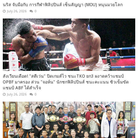
นริส จับมือกับ การกีฬาฟิลิปปินส์ เซ็นสัญญา (MOU) หนุนมวยโลก
July 26, 2026
0
สังเวียนเดือด! "สตีเว่น" ปิดเกมส์ไว ชนะTKO ยก3 ผงาดคว้าแชมป์
OPBF มาครอง ส่วน "จอห์น" นักชกฟิลิปปินส์ ชนะคะแนน ซิวเข็มขัด
แชมป์ ABF ได้สำเร็จ
July 26, 2026
0