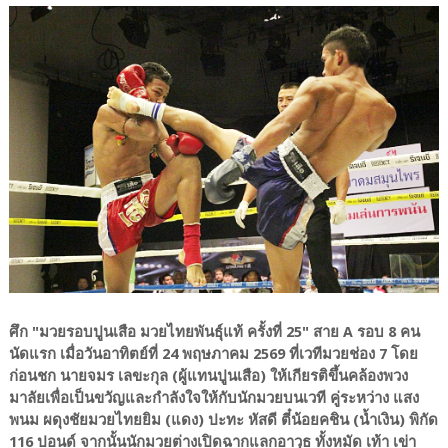
ศึก "มวยรอบปูนเสือ มวยไทยพันธุ์แท้ ครั้งที่ 25" สาย A รอบ 8 คน
นัดแรก เมื่อวันอาทิตย์ที่ 24 พฤษภาคม 2569 ที่เวทีมวยช่อง 7 โดย
ก่อนชก นายจมร เลขะกุล (ผู้แทนปูนเสือ) ให้เกียรติขึ้นคล้องพวง
มาลัยเพื่อเป็นขวัญและกำลังใจให้กับนักมวยบนเวที คู่ระหว่าง แสง
พนม ผดุงชัยมวยไทยยิม (แดง) ปะทะ หัสดี ตี๋น้อยคชิน (น้ำเงิน) พิกัด
116 ปอนด์ จากนั้นนักมวยต่างเปิดฉากแลกอาวุธ ทั้งหมัด เท้า เข่า