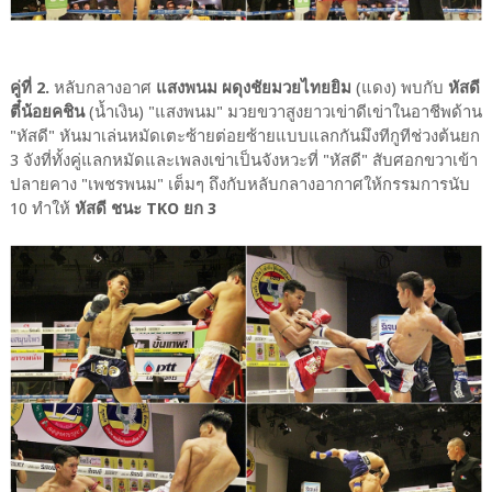
คู่ที่ 2.
หลับกลางอาศ
แสงพนม ผดุงชัยมวยไทยยิม
(แดง) พบกับ
หัสดี
ตี๋น้อยคชิน
(น้ำเงิน) "แสงพนม" มวยขวาสูงยาวเข่าดีเข่าในอาชีพด้าน
"หัสดี" หันมาเล่นหมัดเตะซ้ายต่อยซ้ายแบบแลกกันมึงทีกูทีช่วงต้นยก
3 จังที่ทั้งคู่แลกหมัดและเพลงเข่าเป็นจังหวะที่ "หัสดี" สับศอกขวาเข้า
ปลายคาง "เพชรพนม" เต็มๆ ถึงกับหลับกลางอากาศให้กรรมการนับ
10 ทำให้
หัสดี ชนะ TKO ยก 3