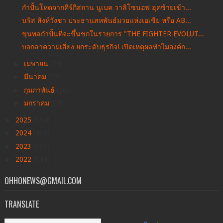
กำปั้นโหดจากคีร์กีสถาน นูเบค วาลิโซนอฟ ฮุคซ้ายเข้า...
นริส สิงห์วังชา ประธานสหพันธ์มวยแห่งเอเชีย หรือ AB...
ขุนพลกำปั้นที่จะขึ้นชกในรายการ "THE FIGHTER EVOLUT...
บอกลาความเสี่ยง ยกระดับธุรกิจ! เปิดเหตุผลทำไมองค์ก...
►
เมษายน
(28)
►
มีนาคม
(22)
►
กุมภาพันธ์
(26)
►
มกราคม
(24)
►
2025
(334)
►
2024
(438)
►
2023
(537)
►
2022
(144)
OHHONEWS@GMAIL.COM
TRANSLATE