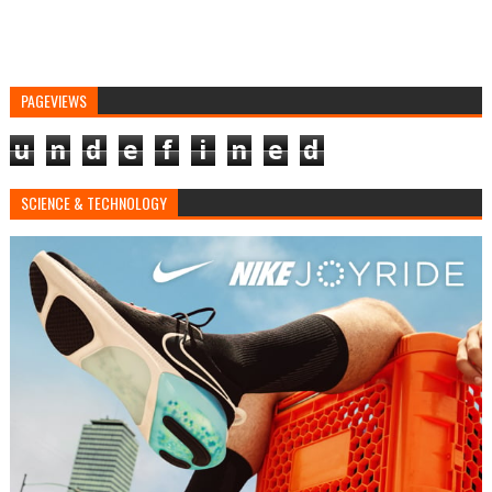
PAGEVIEWS
u
n
d
e
f
i
n
e
d
SCIENCE & TECHNOLOGY