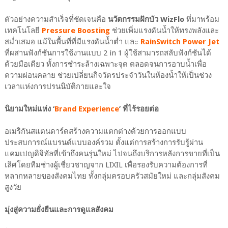
ตัวอย่างความสำเร็จที่ชัดเจนคือ
นวัตกรรมฝักบัว WizFlo
ที่มาพร้อม
เทคโนโลยี
Pressure Boosting
ช่วยเพิ่มแรงดันน้ำให้ทรงพลังและ
สม่ำเสมอ แม้ในพื้นที่ที่มีแรงดันน้ำต่ำ และ
RainSwitch Power Jet
ที่ผสานฟังก์ชันการใช้งานแบบ 2 in 1 ผู้ใช้สามารถสลับฟังก์ชันได้
ด้วยมือเดียว ทั้งการชำระล้างเฉพาะจุด ตลอดจนการอาบน้ำเพื่อ
ความผ่อนคลาย ช่วยเปลี่ยนกิจวัตรประจำวันในห้องน้ำให้เป็นช่วง
เวลาแห่งการปรนนิบัติกายและใจ
นิยามใหม่แห่ง ‘
Brand Experience
’ ที่ไร้รอยต่อ
อเมริกันสแตนดาร์ดสร้างความแตกต่างด้วยการออกแบบ
ประสบการณ์แบรนด์แบบองค์รวม ตั้งแต่การสร้างการรับรู้ผ่าน
แคมเปญดิจิทัลที่เข้าถึงคนรุ่นใหม่ ไปจนถึงบริการหลังการขายที่เป็น
เลิศโดยทีมช่างผู้เชี่ยวชาญจาก LIXIL เพื่อรองรับความต้องการที่
หลากหลายของสังคมไทย ทั้งกลุ่มครอบครัวสมัยใหม่ และกลุ่มสังคม
สูงวัย
มุ่งสู่ความยั่งยืนและการดูแลสังคม