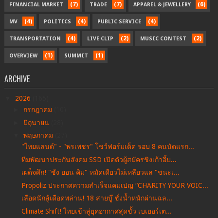
(7)
(7)
(6)
FINANCIAL MARKET
TRADE
APPAREL & JEWELLERY
(4)
(4)
(4)
MV
POLITICS
PUBLIC SERVICE
(4)
(2)
(2)
TRANSPORTATION
LIVE CLIP
MUSIC CONTEST
(1)
(1)
OVERVIEW
SUMMIT
ARCHIVE
▼
2026
(165)
►
กรกฎาคม
(10)
►
มิถุนายน
(28)
▼
พฤษภาคม
(27)
"ไทยแลนด์" - "พรเพชร" โชว์ฟอร์มเด็ด รอบ 8 คนนัดแรก...
ทีมพัฒนาประกันสังคม SSD เปิดตัวผู้สมัครชิงเก้าอี้บ...
เผด็จศึก! "ซัง ยอน คิม" หมัดเดียวไม่เหลียวแล "ชนะเ...
Propoliz ประกาศความสำเร็จแคมเปญ “CHARITY YOUR VOIC...
เลือดนักสู้เดือดพล่าน! 18 สายบู๊ ชั่งน้ำหนักผ่านฉล...
Climate Shift! ไทยเข้าสู่ยุคอากาศสุดขั้ว เบเยอร์เต...