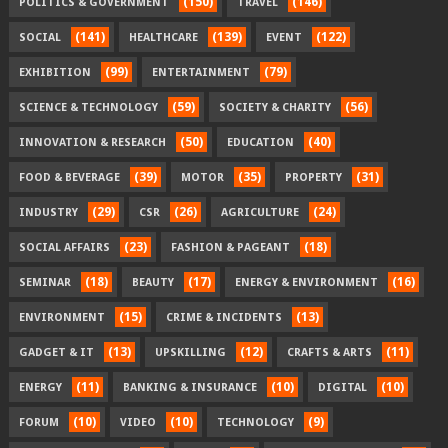
(150)
(146)
POLITICS & GOVERNMENT
TRAVEL
(141)
(139)
(122)
SOCIAL
HEALTHCARE
EVENT
(99)
(79)
EXHIBITION
ENTERTAINMENT
(59)
(56)
SCIENCE & TECHNOLOGY
SOCIETY & CHARITY
(50)
(40)
INNOVATION & RESEARCH
EDUCATION
(39)
(35)
(31)
FOOD & BEVERAGE
MOTOR
PROPERTY
(29)
(26)
(24)
INDUSTRY
CSR
AGRICULTURE
(23)
(18)
SOCIAL AFFAIRS
FASHION & PAGEANT
(18)
(17)
(16)
SEMINAR
BEAUTY
ENERGY & ENVIRONMENT
(15)
(13)
ENVIRONMENT
CRIME & INCIDENTS
(13)
(12)
(11)
GADGET & IT
UPSKILLING
CRAFTS & ARTS
(11)
(10)
(10)
ENERGY
BANKING & INSURANCE
DIGITAL
(10)
(10)
(9)
FORUM
VIDEO
TECHNOLOGY