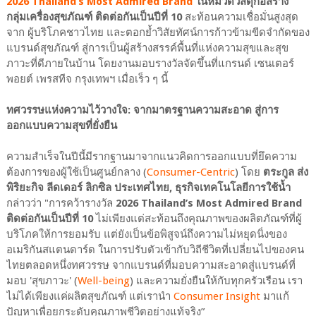
2026 Thailand’s Most Admired Brand
ในหมวดวัสดุก่อสร้าง
กลุ่มเครื่องสุขภัณฑ์ ติดต่อกันเป็นปีที่ 10
สะท้อนความเชื่อมั่นสูงสุด
จาก ผู้บริโภคชาวไทย และตอกย้ำวิสัยทัศน์การก้าวข้ามขีดจำกัดของ
แบรนด์สุขภัณฑ์ สู่การเป็นผู้สร้างสรรค์พื้นที่แห่งความสุขและสุข
ภาวะที่ดีภายในบ้าน โดยงานมอบรางวัลจัดขึ้นที่แกรนด์ เซนเตอร์
พอยต์ เพรสทีจ กรุงเทพฯ เมื่อเร็ว ๆ นี้
ทศวรรษแห่งความไว้วางใจ: จากมาตรฐานความสะอาด สู่การ
ออกแบบความสุขที่ยั่งยืน
ความสำเร็จในปีนี้มีรากฐานมาจากแนวคิดการออกแบบที่ยึดความ
ต้องการของผู้ใช้เป็นศูนย์กลาง (
Consumer-Centric
) โดย
ตระกูล ส่ง
พิริยะกิจ ลีดเดอร์ ลิกซิล ประเทศไทย, ธุรกิจเทคโนโลยีการใช้น้ำ
กล่าวว่า "การคว้ารางวัล
2026 Thailand’s Most Admired Brand
ติดต่อกันเป็นปีที่ 10
ไม่เพียงแต่สะท้อนถึงคุณภาพของผลิตภัณฑ์ที่ผู้
บริโภคให้การยอมรับ แต่ยังเป็นข้อพิสูจน์ถึงความไม่หยุดนิ่งของ
อเมริกันสแตนดาร์ด ในการปรับตัวเข้ากับวิถีชีวิตที่เปลี่ยนไปของคน
ไทยตลอดหนึ่งทศวรรษ จากแบรนด์ที่มอบความสะอาดสู่แบรนด์ที่
มอบ 'สุขภาวะ' (
Well-being
) และความยั่งยืนให้กับทุกครัวเรือน เรา
ไม่ได้เพียงแค่ผลิตสุขภัณฑ์ แต่เรานำ
Consumer Insight
มาแก้
ปัญหาเพื่อยกระดับคุณภาพชีวิตอย่างแท้จริง”