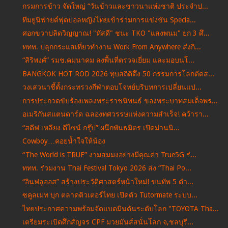
กรมการข้าว จัดใหญ่ “วันข้าวและชาวนาแห่งชาติ ประจำป...
ทีมยูนิฟายด์ฟุตบอลหญิงไทยเข้าร่วมการแข่งขัน Specia...
ศอกขวาปลิดวิญญาณ! "หัสดี" ชนะ TKO "แสงพนม" ยก 3 ศึ...
ททท. ปลุกกระแสเที่ยวทำงาน Work From Anywhere ส่งกิ...
“สิริพงศ์” รมช.คมนาคม ลงพื้นที่ตรวจเยี่ยม และมอบนโ...
BANGKOK HOT ROD 2026 ทุบสถิติดึง 50 กรรมการโลกตัดส...
วงเสวนาชี้ตั้งกระทรวงกีฬาตอบโจทย์บริบทการเปลี่ยนแป...
การประกวดขับร้องเพลงพระราชนิพนธ์ ของพระบาทสมเด็จพร...
อเมริกันสแตนดาร์ด ฉลองทศวรรษแห่งความสำเร็จ! คว้ารา...
“สตีฟ เหลียง ดีไซน์ กรุ๊ป” ผนึกพันธมิตร เปิดม่านนิ...
Cowboy…คอยน้ำใจให้น้อง
“The World is TRUE” งามสมมงอย่างมีคุณค่า True5G ร่...
ททท. ร่วมงาน Thai Festival Tokyo 2026 ส่ง “Thai Po...
“อินฟลูออส” สร้างประวัติศาสตร์หน้าใหม่! ขนทัพ 5 ตำ...
ซคูลเมท บุก ตลาดติวเตอร์ไทย เปิดตัว Tutormate ระบบ...
ไทยประกาศความพร้อมจัดแบดมินตันระดับโลก "TOYOTA Tha...
เตรียมระเบิดศึกสัญจร CPF มวยมันส์สนั่นโลก จ,ชลบุรี...