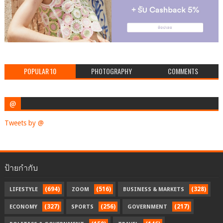
POPULAR 10
PHOTOGRAPHY
COMMENTS
@
Tweets by @
ป้ายกำกับ
(694)
(516)
(328)
LIFESTYLE
ZOOM
BUSINESS & MARKETS
(327)
(256)
(217)
ECONOMY
SPORTS
GOVERNMENT