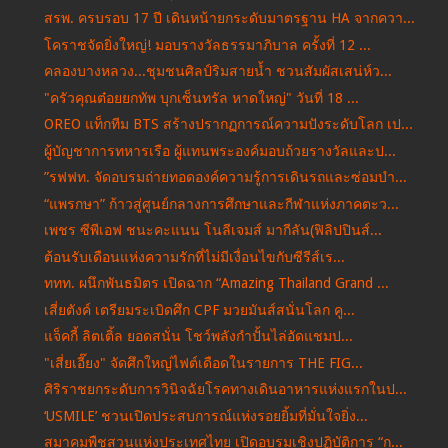
สรพ. ครบรอบ 17 ปี เดินหน้ายกระดับมาตรฐาน HA จากควา...
โคราชจัดยิ่งใหญ่! มอบรางวัลธรรมาภิบาล ครั้งที่ 12 ...
คลองบางหลวง...ชุมชนศิลป์ริมสายน้ำ ชวนสัมผัสเสน่ห์ว...
"ครัวคุณต๋อยยกทัพ บุกเซ็นทรัล หาดใหญ่" วันที่ 18 ...
OREO แท็กทีม BTS สร้างปรากฏการณ์ความปังระดับโลก เป...
ผู้บัญชาการทหารเรือ ผู้แทนพระองค์มอบถ้วยรางวัลและป...
”รฟฟท. จัดอบรมถ่ายทอดองค์ความรู้การเดินรถและซ่อมบำ...
“แพรกษา” ก้าวสู่ศูนย์กลางการศึกษาและกีฬาแห่งภาคตะว...
เพชร ซีพีเอฟ ชนะคะแนน โนลีเจมส์ มากีลัน(ฟิลิปปินส์...
ต้อนรับเดือนแห่งความรักที่ไม่มีเงื่อนไขกับซีรีส์เร...
ททท. ผนึกพันธมิตร เปิดฉาก “Amazing Thailand Grand ...
เสี่ยตังค์ เตรียมระเบิดศึก CPF มวยมันส์สนั่นโลก คู...
แจ็คกี้ ลิตเติ้ล ยอดสนั่น โชว์พลังกำปั้นไล่อัดแชมป...
"เสี่ยเอี๊ยง" จัดศึกใหญ่ไฟต์เดือดในรายการ THE FIG...
ศิริราชยกระดับการวินิจฉัยโรคทางเดินอาหารแห่งแรกในป...
‘USMILE’ ชวนเปิดประสบการณ์แห่งรอยยิ้มที่มั่นใจยิ่ง...
สมาคมพืชสวนแห่งประเทศไทย เปิดอบรมเชิงปฏิบัติการ “ก...