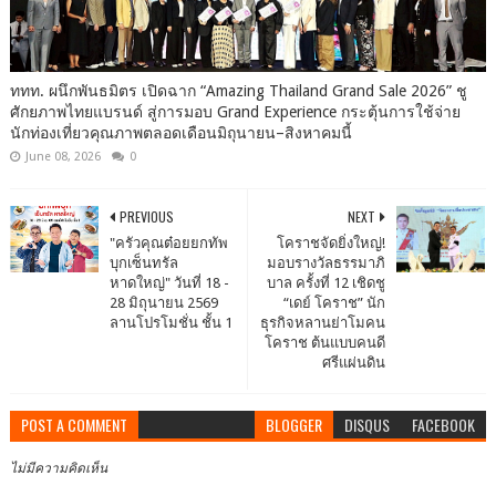
ททท. ผนึกพันธมิตร เปิดฉาก “Amazing Thailand Grand Sale 2026” ชู
ศักยภาพไทยแบรนด์ สู่การมอบ Grand Experience กระตุ้นการใช้จ่าย
นักท่องเที่ยวคุณภาพตลอดเดือนมิถุนายน–สิงหาคมนี้
June 08, 2026
0
PREVIOUS
NEXT
"ครัวคุณต๋อยยกทัพ
โคราชจัดยิ่งใหญ่!
บุกเซ็นทรัล
มอบรางวัลธรรมาภิ
หาดใหญ่" วันที่ 18 -
บาล ครั้งที่ 12 เชิดชู
28 มิถุนายน 2569
“เดย์ โคราช” นัก
ลานโปรโมชั่น ชั้น 1
ธุรกิจหลานย่าโมคน
โคราช ต้นแบบคนดี
ศรีแผ่นดิน
POST A COMMENT
BLOGGER
DISQUS
FACEBOOK
ไม่มีความคิดเห็น