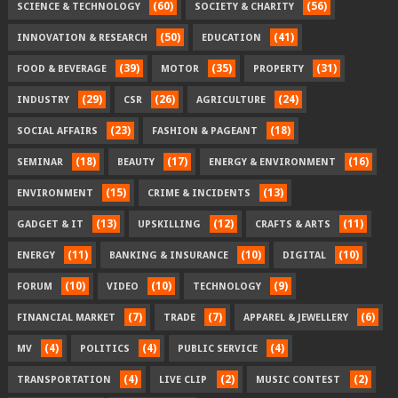
(60)
(56)
SCIENCE & TECHNOLOGY
SOCIETY & CHARITY
(50)
(41)
INNOVATION & RESEARCH
EDUCATION
(39)
(35)
(31)
FOOD & BEVERAGE
MOTOR
PROPERTY
(29)
(26)
(24)
INDUSTRY
CSR
AGRICULTURE
(23)
(18)
SOCIAL AFFAIRS
FASHION & PAGEANT
(18)
(17)
(16)
SEMINAR
BEAUTY
ENERGY & ENVIRONMENT
(15)
(13)
ENVIRONMENT
CRIME & INCIDENTS
(13)
(12)
(11)
GADGET & IT
UPSKILLING
CRAFTS & ARTS
(11)
(10)
(10)
ENERGY
BANKING & INSURANCE
DIGITAL
(10)
(10)
(9)
FORUM
VIDEO
TECHNOLOGY
(7)
(7)
(6)
FINANCIAL MARKET
TRADE
APPAREL & JEWELLERY
(4)
(4)
(4)
MV
POLITICS
PUBLIC SERVICE
(4)
(2)
(2)
TRANSPORTATION
LIVE CLIP
MUSIC CONTEST