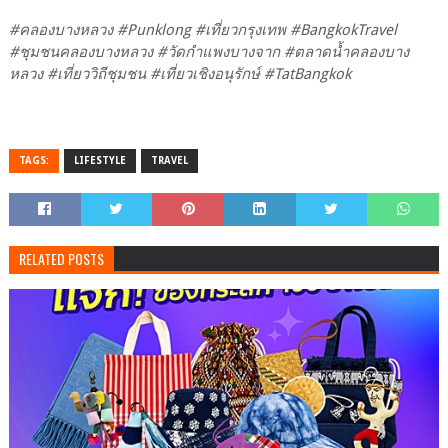
#คลองบางหลวง #Punklong #เที่ยวกรุงเทพ #BangkokTravel
#ชุมชนคลองบางหลวง #วัดกำแพงบางจาก #ตลาดน้ำคลองบาง
หลวง #เที่ยววิถีชุมชน #เที่ยวเชิงอนุรักษ์ #TatBangkok
TAGS:
LIFESTYLE
TRAVEL
RELATED POSTS