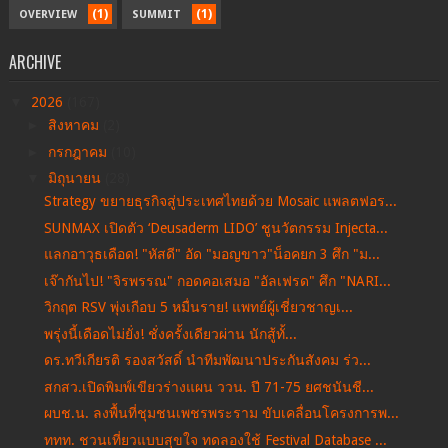
(1)
(1)
OVERVIEW
SUMMIT
ARCHIVE
▼
2026
(167)
►
สิงหาคม
(2)
►
กรกฎาคม
(10)
▼
มิถุนายน
(28)
Strategy ขยายธุรกิจสู่ประเทศไทยด้วย Mosaic แพลตฟอร...
SUNMAX เปิดตัว ‘Deusaderm LIDO’ ชูนวัตกรรม Injecta...
แลกอาวุธเดือด! "หัสดี" อัด "มอญขาว"น็อคยก 3 ศึก "ม...
เจ๊ากันไป! "จิรพรรณ" กอดคอเสมอ "อัลเฟรด" ศึก "NARI...
วิกฤต RSV พุ่งเกือบ 5 หมื่นราย! แพทย์ผู้เชี่ยวชาญเ...
พรุ่งนี้เดือดไม่ยั่ง! ชั่งครั้งเดียวผ่าน นักสู้ทั้...
ดร.ทวีเกียรติ รองสวัสดิ์ นำทีมพัฒนาประกันสังคม ร่ว...
สกสว.เปิดพิมพ์เขียวร่างแผน ววน. ปี 71-75 ยศชนันชี...
ผบช.น. ลงพื้นที่ชุมชนเพชรพระราม ขับเคลื่อนโครงการพ...
ททท. ชวนเที่ยวแบบสุขใจ ทดลองใช้ Festival Database ...