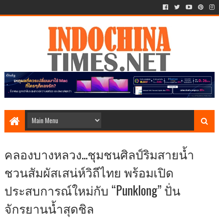
คลองบางหลวง...ชุมชนศิลป์ริมสายน้ำ
ชวนสัมผัสเสน่ห์วิถีไทย พร้อมเปิด
ประสบการณ์ใหม่กับ “Punklong” ปั่น
จักรยานน้ำสุดชิล