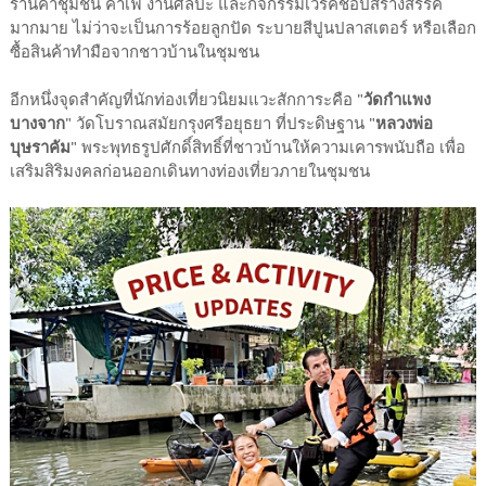
ร้านค้าชุมชน คาเฟ่ งานศิลปะ และกิจกรรมเวิร์คช้อปสร้างสรรค์
มากมาย ไม่ว่าจะเป็นการร้อยลูกปัด ระบายสีปูนปลาสเตอร์ หรือเลือก
ซื้อสินค้าทำมือจากชาวบ้านในชุมชน
อีกหนึ่งจุดสำคัญที่นักท่องเที่ยวนิยมแวะสักการะคือ "
วัดกำแพง
บางจาก
" วัดโบราณสมัยกรุงศรีอยุธยา ที่ประดิษฐาน "
หลวงพ่อ
บุษราคัม
" พระพุทธรูปศักดิ์สิทธิ์ที่ชาวบ้านให้ความเคารพนับถือ เพื่อ
เสริมสิริมงคลก่อนออกเดินทางท่องเที่ยวภายในชุมชน