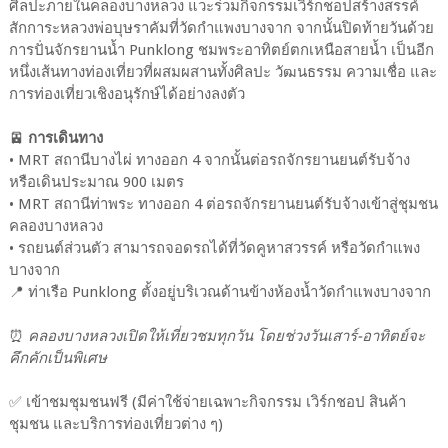
ศิลปะภายในคลองบางหลวง แวะร่วมกิจกรรมเวิร์กชอปสร้างสรรค์
สักการะหลวงพ่อบุษราคัมที่วัดกำแพงบางจาก จากนั้นปิดท้ายวันด้วย
การปั่นจักรยานน้ำ Punklong ชมพระอาทิตย์ตกเหนือสายน้ำ เป็นอีก
หนึ่งเส้นทางท่องเที่ยวที่ผสมผสานทั้งศิลปะ วัฒนธรรม ความเชื่อ และ
การท่องเที่ยวเชิงอนุรักษ์ได้อย่างลงตัว
🚈
การเดินทาง
• MRT สถานีบางไผ่ ทางออก 4 จากนั้นต่อรถจักรยานยนต์รับจ้าง
หรือเดินประมาณ 900 เมตร
• MRT สถานีท่าพระ ทางออก 4 ต่อรถจักรยานยนต์รับจ้างเข้าสู่ชุมชน
คลองบางหลวง
• รถยนต์ส่วนตัว สามารถจอดรถได้ที่วัดคูหาสวรรค์ หรือวัดกำแพง
บางจาก
📍 ท่าเรือ Punklong ตั้งอยู่บริเวณด้านข้างห้องน้ำวัดกำแพงบางจาก
⏰
คลองบางหลวงเปิดให้เที่ยวชมทุกวัน โดยช่วงวันเสาร์-อาทิตย์จะ
คึกคักเป็นพิเศษ
✅ เข้าชมชุมชนฟรี (มีค่าใช้จ่ายเฉพาะกิจกรรม เวิร์กชอป สินค้า
ชุมชน และบริการท่องเที่ยวต่าง ๆ)