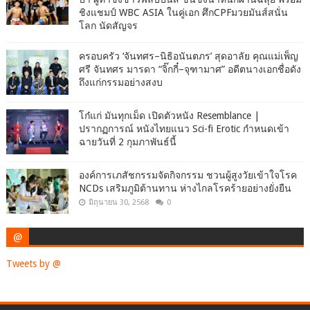
ชิงแชมป์ WBC ASIA ในคู่เอก ศึกCPFมวยมันส์สนั่น
โลก นัดสัญจร
ครอบครัว ‘จันทศร–นิธิอนันตภร’ สุดอาลัย คุณแม่เพ็ญ
ศรี จันทศร มารดา “จิ๊กกี๋–จุฑามาศ” อดีตนางเอกชื่อดัง
ถึงแก่กรรมอย่างสงบ
โก๋แก่ มันทุกเม็ด เปิดตัวหนัง Resemblance |
ปรากฏการณ์ หนังไทยแนว Sci-fi Erotic กำหนดเข้า
ฉายวันที่ 2 กุมภาพันธ์นี้
องค์การเภสัชกรรมจัดกิจกรรม ชวนผู้สูงวัยเข้าใจโรค
NCDs เสริมภูมิต้านทาน ห่างไกลโรคร้ายอย่างยั่งยืน
มิถุนายน 30, 2568
0
@
Tweets by @