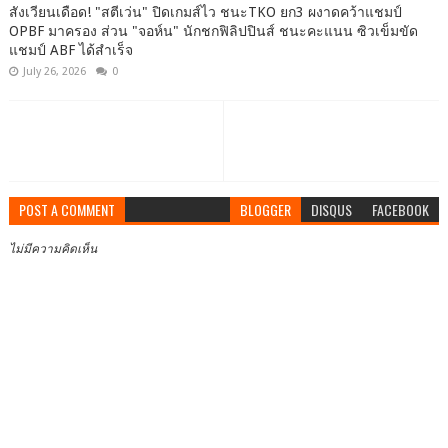
สังเวียนเดือด! "สตีเว่น" ปิดเกมส์ไว ชนะTKO ยก3 ผงาดคว้าแชมป์
OPBF มาครอง ส่วน "จอห์น" นักชกฟิลิปปินส์ ชนะคะแนน ซิวเข็มขัด
แชมป์ ABF ได้สำเร็จ
July 26, 2026
0
POST A COMMENT
BLOGGER
DISQUS
FACEBOOK
ไม่มีความคิดเห็น