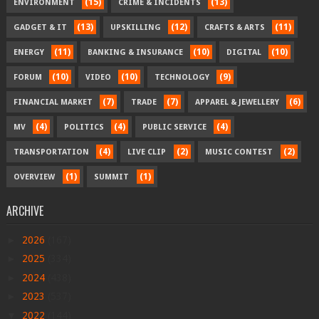
(15)
(13)
ENVIRONMENT
CRIME & INCIDENTS
(13)
(12)
(11)
GADGET & IT
UPSKILLING
CRAFTS & ARTS
(11)
(10)
(10)
ENERGY
BANKING & INSURANCE
DIGITAL
(10)
(10)
(9)
FORUM
VIDEO
TECHNOLOGY
(7)
(7)
(6)
FINANCIAL MARKET
TRADE
APPAREL & JEWELLERY
(4)
(4)
(4)
MV
POLITICS
PUBLIC SERVICE
(4)
(2)
(2)
TRANSPORTATION
LIVE CLIP
MUSIC CONTEST
(1)
(1)
OVERVIEW
SUMMIT
ARCHIVE
►
2026
(167)
►
2025
(334)
►
2024
(438)
►
2023
(537)
▼
2022
(144)