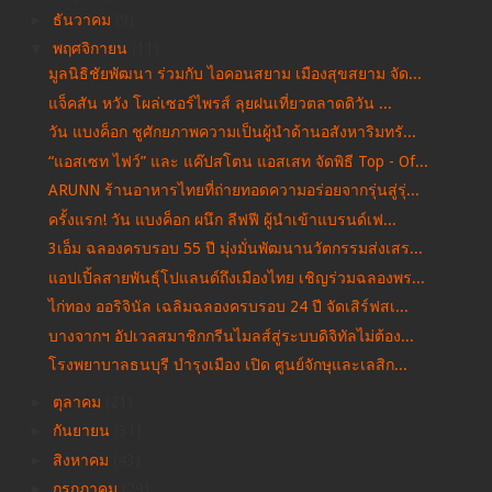
►
ธันวาคม
(9)
▼
พฤศจิกายน
(11)
มูลนิธิชัยพัฒนา ร่วมกับ ไอคอนสยาม เมืองสุขสยาม จัด...
แจ็คสัน หวัง โผล่เซอร์ไพรส์ ลุยฝนเที่ยวตลาดดิวัน ...
วัน แบงค็อก ชูศักยภาพความเป็นผู้นำด้านอสังหาริมทรั...
“แอสเซท ไฟว์” และ แค๊ปสโตน แอสเสท จัดพิธี Top - Of...
ARUNN ร้านอาหารไทยที่ถ่ายทอดความอร่อยจากรุ่นสู่รุ่...
ครั้งแรก! วัน แบงค็อก ผนึก ลีฟฟี ผู้นำเข้าแบรนด์เฟ...
3เอ็ม ฉลองครบรอบ 55 ปี มุ่งมั่นพัฒนานวัตกรรมส่งเสร...
แอปเปิ้ลสายพันธุ์โปแลนด์ถึงเมืองไทย เชิญร่วมฉลองพร...
ไก่ทอง ออริจินัล เฉลิมฉลองครบรอบ 24 ปี จัดเสิร์ฟสเ...
บางจากฯ อัปเวลสมาชิกกรีนไมลส์สู่ระบบดิจิทัลไม่ต้อง...
โรงพยาบาลธนบุรี บำรุงเมือง เปิด ศูนย์จักษุและเลสิก...
►
ตุลาคม
(21)
►
กันยายน
(31)
►
สิงหาคม
(43)
►
กรกฎาคม
(29)