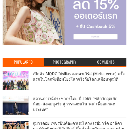
POPULAR 10
PHOTOGRAPHY
COMMENTS
เปิดตัว MQDC Idyllias เมตตาเวิร์ส (Metta-verse) ครั้ง
แรกในโลกที่เชื่อมโยงโลกจริงกับโลกเสมือนทุกมิติ
สถานการณ์ประชากรไทย ปี 2569 “พลิกวิกฤตเกิด
น้อย–สังคมสูงวัย สู่การลงทุนใน ‘คน’ เพื่ออนาคต
ประเทศ”
กุมารดอย เพชรยินดีอะคาเดมี่ ควง เรย์มาร์ค อาลิคา
บา ผู้ท้าชิงชาวฟิลิปปินส์ ขึ้นชั่งน้ำหนักผ่านฉลุย พร้อม