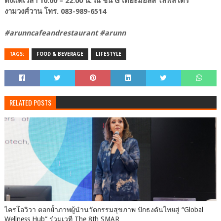
ตั้งแต่เวลา 10.00 – 22.00 น. ณ ชั้น G เดอะมอลล์ ไลฟ์สโตร์
งามวงศ์วาน โทร. 083-989-6514
#arunncafeandrestaurant #arunn
TAGS:
FOOD & BEVERAGE
LIFESTYLE
RELATED POSTS
ไครโอวิวา ตอกย้ำภาพผู้นำนวัตกรรมสุขภาพ ปักธงดันไทยสู่ “Global
Wellness Hub” ร่วมเวที The 8th SMAR