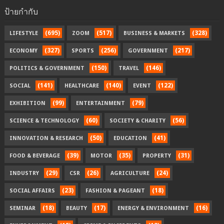
ป้ายกำกับ
(695)
(517)
(328)
LIFESTYLE
ZOOM
BUSINESS & MARKETS
(327)
(256)
(217)
ECONOMY
SPORTS
GOVERNMENT
(150)
(146)
POLITICS & GOVERNMENT
TRAVEL
(141)
(140)
(122)
SOCIAL
HEALTHCARE
EVENT
(99)
(79)
EXHIBITION
ENTERTAINMENT
(60)
(56)
SCIENCE & TECHNOLOGY
SOCIETY & CHARITY
(50)
(41)
INNOVATION & RESEARCH
EDUCATION
(39)
(35)
(31)
FOOD & BEVERAGE
MOTOR
PROPERTY
(29)
(26)
(24)
INDUSTRY
CSR
AGRICULTURE
(23)
(18)
SOCIAL AFFAIRS
FASHION & PAGEANT
(18)
(17)
(16)
SEMINAR
BEAUTY
ENERGY & ENVIRONMENT