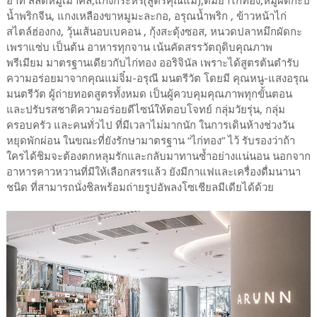
อาทิ สลัดหมูเมาคลี,แกงกระหรี่(สูตรคุณแม่),ต้มยำไก่ทอง,หมูผัดกะปิ
น้ำพริกจีน, แกงเหลืองขาหมูมะละกอ, อรุณน้ำพริก , ข้าวหน้าไก่
สไตล์ฮ่องกง, วุ้นเส้นอบเบคอน , กุ้งสะดุ้งซอส, หนวดปลาหมึกผัดกะ
เพราแซ่บ เป็นต้น อาหารทุกจาน เน้นคัดสรรวัตถุดิบคุณภาพ
พรีเมียม มาตรฐานเดียวกับไก่ทอง ออริจินัล เพราะได้สูตรต้นตำรับ
ความอร่อยมาจากคุณแม่จิ๋ม-อรุณี มนตรีวัต โดยมี คุณหนู-แสงอรุณ
มนตรีวัต ผู้ถ่ายทอดสูตรทั้งหมด เป็นผู้ควบคุมคุณภาพทุกขั้นตอน
และปรับรสชาติความอร่อยดีไซน์ให้ตอบโจทย์ กลุ่มวัยรุ่น, กลุ่ม
ครอบครัว และคนทั่วไป ที่มีเวลาไม่มากนัก ในการเดินห้างช่วงวัน
หยุดพักผ่อน ในขณะที่ยังรักษามาตรฐาน “ไก่ทอง” ไว้ รับรองว่าถ้า
ใครได้ชิมจะต้องตกหลุมรักและกลับมาทานซ้ำอย่างแน่นอน นอกจาก
อาหารคาวหวานที่มีให้เลือกสรรแล้ว ยังมีกาแฟและเครื่องดื่มนานา
ชนิด ที่สามารถนั่งชิลพร้อมถ่ายรูปอัพลงโซเชียลมีเดียได้ด้วย