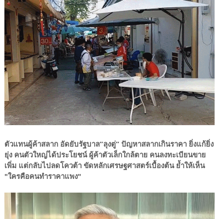
ตัวแทนผู้ค้าสลาก อัดยับรัฐบาล”ลุงตู่” ปัญหาสลากเกินราคา ยิ่งแก้ยิ่ง
ยุ่ง คนตัวใหญ่ได้ประโยชน์ ผู้ค้าตัวเล็กใกล้ตาย คนลงทะเบียนขาย
เพิ่ม แต่กลับไปลดโควต้า ขัดหลักเศรษฐศาสตร์เบื้องต้น ย้ำให้เห็น
"ใครคือคนทำราคาแพง"