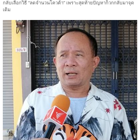
กลับเลือกวิธี “ลดจำนวนโควต้า” เพราะสุดท้ายปัญหาก็วกกลับมาจุด
เดิม