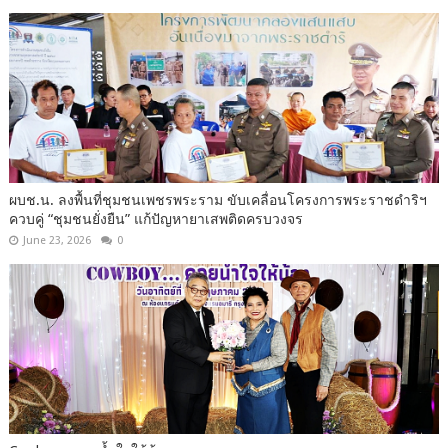
ผบช.น. ลงพื้นที่ชุมชนเพชรพระราม ขับเคลื่อนโครงการพระราชดำริฯ
ควบคู่ “ชุมชนยั่งยืน” แก้ปัญหายาเสพติดครบวงจร
June 23, 2026
0