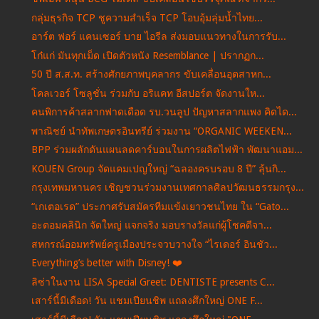
กลุ่มธุรกิจ TCP ชูความสำเร็จ TCP โอบอุ้มลุ่มน้ำไทย...
อาร์ต ฟอร์ แคนเซอร์ บาย ไอรีล ส่งมอบแนวทางในการรับ...
โก๋แก่ มันทุกเม็ด เปิดตัวหนัง Resemblance | ปรากฏก...
50 ปี ส.ส.ท. สร้างศักยภาพบุคลากร ขับเคลื่อนอุตสาหก...
โคลเวอร์ โซลูชั่น ร่วมกับ อริแคท อีสปอร์ต จัดงานให...
คนพิการค้าสลากฟาดเดือด รบ.วนลูป ปัญหาสลากแพง คิดได...
พาณิชย์ นำทัพเกษตรอินทรีย์ ร่วมงาน “ORGANIC WEEKEN...
BPP ร่วมผลักดันแผนลดคาร์บอนในการผลิตไฟฟ้า พัฒนาแอม...
KOUEN Group จัดแคมเปญใหญ่ “ฉลองครบรอบ 8 ปี” ลุ้นกิ...
กรุงเทพมหานคร เชิญชวนร่วมงานเทศกาลศิลปวัฒนธรรมกรุง...
“เกเตอเรด” ประกาศรับสมัครทีมแข้งเยาวชนไทย ใน “Gato...
อะตอมคลินิก จัดใหญ่ แจกจริง มอบรางวัลแก่ผู้โชคดีจา...
สหกรณ์ออมทรัพย์ครูเมืองประจวบวางใจ “ไรเดอร์ อินชัว...
Everything’s better with Disney! ❤️
ลิซ่าในงาน LISA Special Greet: DENTISTE presents C...
เสาร์นี้มีเดือด! วัน แชมเปียนชิพ แถลงศึกใหญ่ ONE F...