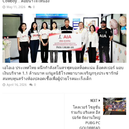
Cowboy…คอยน้ำใจให้น้อง
May 11, 2026
0
เอไอเอ ประเทศไทย ผนึกกำลังสโมสรฟุตบอลท็อตแน่ม ฮ็อตสเปอร์ มอบ
เงินบริจาค 1.1 ล้านบาท แก่มูลนิธิโรงพยาบาลเจริญกรุงประชารักษ์
สมทบทุนสร้างห้องปลอดเชื้อเพื่อผู้ป่วยโรคมะเร็งเด็ก
April 16, 2026
0
NEXT
โคลเวอร์ โซลูชั่น
ร่วมกับ อริแคท อีส
ปอร์ต จัดงานใหญ่
PUBG PC
GOLDBREAD