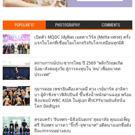
POPULAR 10
PHOTOGRAPHY
COMMENTS
เปิดตัว MQDC Idyllias เมตตาเวิร์ส (Metta-verse) ครั้ง
แรกในโลกที่เชื่อมโยงโลกจริงกับโลกเสมือนทุกมิติ
สถานการณ์ประชากรไทย ปี 2569 “พลิกวิกฤตเกิด
น้อย–สังคมสูงวัย สู่การลงทุนใน ‘คน’ เพื่ออนาคต
ประเทศ”
กุมารดอย เพชรยินดีอะคาเดมี่ ควง เรย์มาร์ค อาลิคา
บา ผู้ท้าชิงชาวฟิลิปปินส์ ขึ้นชั่งน้ำหนักผ่านฉลุย พร้อม
ชิงแชมป์ WBC ASIA ในคู่เอก ศึกCPFมวยมันส์สนั่น
โลก นัดสัญจร
ครอบครัว ‘จันทศร–นิธิอนันตภร’ สุดอาลัย คุณแม่เพ็ญ
ศรี จันทศร มารดา “จิ๊กกี๋–จุฑามาศ” อดีตนางเอกชื่อดัง
ถึงแก่กรรมอย่างสงบ