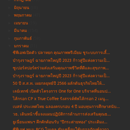
►
มิถุนายน
(30)
►
พฤษภาคม
(47)
►
เมษายน
(19)
►
มีนาคม
(154)
►
กุมภาพันธ์
(58)
▼
มกราคม
(31)
ซีพีเอฟเปิดตัว ปลาหยก คุณภาพพรีเมียม ชูระบบการเลี้...
บำรุงราษฎร์ ฉายภาพใหญ่ปี 2023 ก้าวสู่ปีแห่งความเป็...
ซูเปอร์สปอร์ตร่วมส่งเสริมคุณภาพชีวิตที่ดีและสุขภาพ...
บำรุงราษฎร์ ฉายภาพใหญ่ปี 2023 ก้าวสู่ปีแห่งความเป็...
50 ปี ส.ส.ท. เผยกลยุทธ์ปี 2566 ผลักดันธุรกิจไทยให้...
เลย์เทกซ์ เปิดตัวโครงการ One for One บริจาคที่นอนป...
ไส้กรอก CP x True Coffee รังสรรค์พัฟไส้กรอก 2 เมนู...
เบสท์ ประเทศไทย ฉลองครบรอบ 4 ปี มอบทุนการศึกษาสนับ...
วธ. เดินหน้าชี้แจงแผนปฏิบัติการด้านการส่งเสริมคุณธ...
ยูเนี่ยนแพนฯ คึกคักต้อนรับ “ปีกระต่ายทอง” ประเดิมง...
ซีพีเอฟ หนุน BCG โมเดล ขับเคลื่อนใช้บรรจุภัณฑ์จากว...