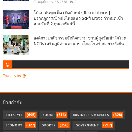
พฤศจิกายน 27, 2568
0
โก๋แก่ มันทุกเม็ด เปิดตัวหนัง Resemblance |
ปรากฏการณ์ หนังไทยแนว Sci-fi Erotic กำหนดเข้า
ฉายวันที่ 2 กุมภาพันธ์นี้
องค์การเภสัชกรรมจัดกิจกรรม ชวนผู้สูงวัยเข้าใจโรค
NCDs เสริมภูมิต้านทาน ห่างไกลโรคร้ายอย่างยั่งยืน
@
Tweets by @
ป้ายกำกับ
(695)
(516)
(328)
LIFESTYLE
ZOOM
BUSINESS & MARKETS
(327)
(256)
(217)
ECONOMY
SPORTS
GOVERNMENT