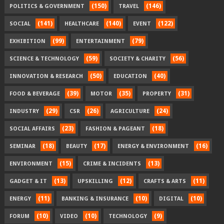
(150)
(146)
POLITICS & GOVERNMENT
TRAVEL
(141)
(140)
(122)
SOCIAL
HEALTHCARE
EVENT
(99)
(79)
EXHIBITION
ENTERTAINMENT
(59)
(56)
SCIENCE & TECHNOLOGY
SOCIETY & CHARITY
(50)
(40)
INNOVATION & RESEARCH
EDUCATION
(39)
(35)
(31)
FOOD & BEVERAGE
MOTOR
PROPERTY
(29)
(26)
(24)
INDUSTRY
CSR
AGRICULTURE
(23)
(18)
SOCIAL AFFAIRS
FASHION & PAGEANT
(18)
(17)
(16)
SEMINAR
BEAUTY
ENERGY & ENVIRONMENT
(15)
(13)
ENVIRONMENT
CRIME & INCIDENTS
(13)
(12)
(11)
GADGET & IT
UPSKILLING
CRAFTS & ARTS
(11)
(10)
(10)
ENERGY
BANKING & INSURANCE
DIGITAL
(10)
(10)
(9)
FORUM
VIDEO
TECHNOLOGY