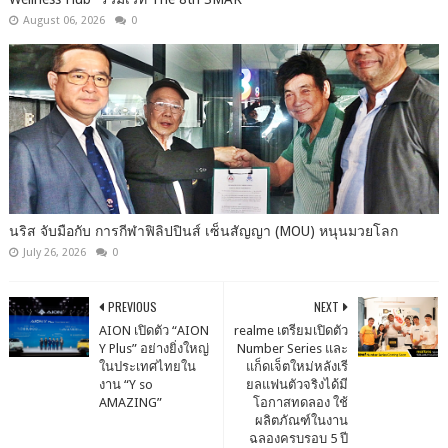
August 06, 2026
0
นริส จับมือกับ การกีฬาฟิลิปปินส์ เซ็นสัญญา (MOU) หนุนมวยโลก
July 26, 2026
0
PREVIOUS
NEXT
AION เปิดตัว “AION
realme เตรียมเปิดตัว
Y Plus” อย่างยิ่งใหญ่
Number Series และ
ในประเทศไทยใน
แก็ดเจ็ตใหม่หลังเรี
งาน “Y so
ยลแฟนตัวจริงได้มี
AMAZING”
โอกาสทดลอง ใช้
ผลิตภัณฑ์ในงาน
ฉลองครบรอบ 5 ปี