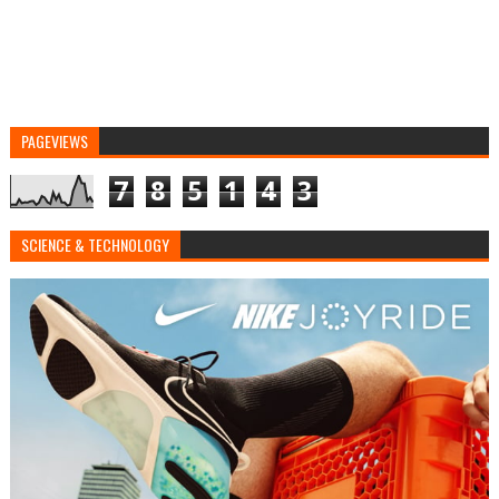
PAGEVIEWS
7
8
5
1
4
3
SCIENCE & TECHNOLOGY