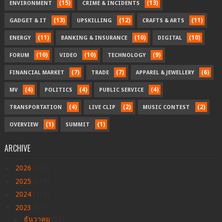
(15)
(13)
ENVIRONMENT
CRIME & INCIDENTS
(13)
(12)
(11)
GADGET & IT
UPSKILLING
CRAFTS & ARTS
(11)
(10)
(10)
ENERGY
BANKING & INSURANCE
DIGITAL
(10)
(10)
(9)
FORUM
VIDEO
TECHNOLOGY
(7)
(7)
(6)
FINANCIAL MARKET
TRADE
APPAREL & JEWELLERY
(4)
(4)
(4)
MV
POLITICS
PUBLIC SERVICE
(4)
(2)
(2)
TRANSPORTATION
LIVE CLIP
MUSIC CONTEST
(1)
(1)
OVERVIEW
SUMMIT
ARCHIVE
►
2026
(170)
►
2025
(334)
►
2024
(438)
▼
2023
(537)
►
ธันวาคม
(33)