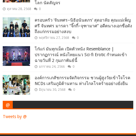
โลก นัดสัญจร
ตุลาคม 28, 2568
0
ครอบครัว ‘จันทศร–นิธิอนันตภร’ สุดอาลัย คุณแม่เพ็ญ
ศรี จันทศร มารดา “จิ๊กกี๋–จุฑามาศ” อดีตนางเอกชื่อดัง
ถึงแก่กรรมอย่างสงบ
พฤศจิกายน 27, 2568
0
โก๋แก่ มันทุกเม็ด เปิดตัวหนัง Resemblance |
ปรากฏการณ์ หนังไทยแนว Sci-fi Erotic กำหนดเข้า
ฉายวันที่ 2 กุมภาพันธ์นี้
มกราคม 24, 2566
0
องค์การเภสัชกรรมจัดกิจกรรม ชวนผู้สูงวัยเข้าใจโรค
NCDs เสริมภูมิต้านทาน ห่างไกลโรคร้ายอย่างยั่งยืน
มิถุนายน 30, 2568
0
@
Tweets by @