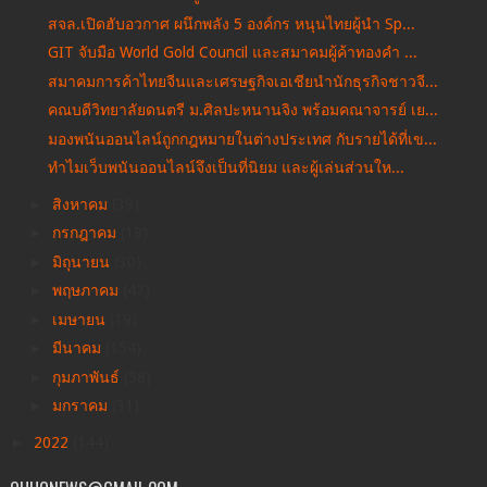
สจล.เปิดฮับอวกาศ ผนึกพลัง 5 องค์กร หนุนไทยผู้นำ Sp...
GIT จับมือ World Gold Council และสมาคมผู้ค้าทองคำ ...
สมาคมการค้าไทยจีนและเศรษฐกิจเอเชียนำนักธุรกิจชาวจี...
คณบดีวิทยาลัยดนตรี ม.ศิลปะหนานจิง พร้อมคณาจารย์ เย...
มองพนันออนไลน์ถูกกฎหมายในต่างประเทศ กับรายได้ที่เข...
ทำไมเว็บพนันออนไลน์จึงเป็นที่นิยม และผู้เล่นส่วนให...
►
สิงหาคม
(39)
►
กรกฎาคม
(18)
►
มิถุนายน
(30)
►
พฤษภาคม
(47)
►
เมษายน
(19)
►
มีนาคม
(154)
►
กุมภาพันธ์
(58)
►
มกราคม
(31)
►
2022
(144)