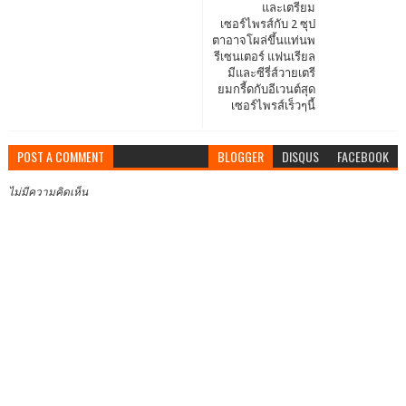
และเตรียม
เซอร์ไพรส์กับ 2 ซุป
ตาอาจโผล่ขึ้นแท่นพ
รีเซนเตอร์ แฟนเรียล
มีและซีรี่ส์วายเตรี
ยมกรี้ดกับอีเวนต์สุด
เซอร์ไพรส์เร็วๆนี้
POST A COMMENT
BLOGGER
DISQUS
FACEBOOK
ไม่มีความคิดเห็น