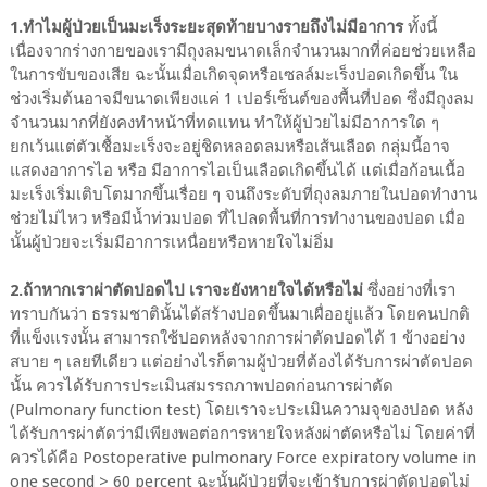
1.ทำไมผู้ป่วยเป็นมะเร็งระยะสุดท้ายบางรายถึงไม่มีอาการ
ทั้งนี้
เนื่องจากร่างกายของเรามีถุงลมขนาดเล็กจำนวนมากที่ค่อยช่วยเหลือ
ในการขับของเสีย ฉะนั้นเมื่อเกิดจุดหรือเซลล์มะเร็งปอดเกิดขึ้น ใน
ช่วงเริ่มต้นอาจมีขนาดเพียงแค่ 1 เปอร์เซ็นต์ของพื้นที่ปอด ซึ่งมีถุงลม
จำนวนมากที่ยังคงทำหน้าที่ทดแทน ทำให้ผู้ป่วยไม่มีอาการใด ๆ
ยกเว้นแต่ตัวเชื้อมะเร็งจะอยู่ชิดหลอดลมหรือเส้นเลือด กลุ่มนี้อาจ
แสดงอาการไอ หรือ มีอาการไอเป็นเลือดเกิดขึ้นได้ แต่เมื่อก้อนเนื้อ
มะเร็งเริ่มเติบโตมากขึ้นเรื่อย ๆ จนถึงระดับที่ถุงลมภายในปอดทำงาน
ช่วยไม่ไหว หรือมีน้ำท่วมปอด ที่ไปลดพื้นที่การทำงานของปอด เมื่อ
นั้นผู้ป่วยจะเริ่มมีอาการเหนื่อยหรือหายใจไม่อิ่ม
2.ถ้าหากเราผ่าตัดปอดไป เราจะยังหายใจได้หรือไม่
ซึ่งอย่างที่เรา
ทราบกันว่า ธรรมชาตินั้นได้สร้างปอดขึ้นมาเผื่ออยู่แล้ว โดยคนปกติ
ที่แข็งแรงนั้น สามารถใช้ปอดหลังจากการผ่าตัดปอดได้ 1 ข้างอย่าง
สบาย ๆ เลยทีเดียว แต่อย่างไรก็ตามผู้ป่วยที่ต้องได้รับการผ่าตัดปอด
นั้น ควรได้รับการประเมินสมรรถภาพปอดก่อนการผ่าตัด
(Pulmonary function test) โดยเราจะประเมินความจุของปอด หลัง
ได้รับการผ่าตัดว่ามีเพียงพอต่อการหายใจหลังผ่าตัดหรือไม่ โดยค่าที่
ควรได้คือ Postoperative pulmonary Force expiratory volume in
one second > 60 percent ฉะนั้นผู้ป่วยที่จะเข้ารับการผ่าตัดปอดไม่