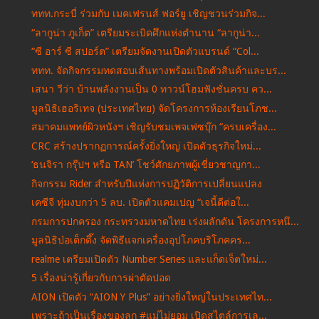
ททท.กระบี่ ร่วมกับ เมคเฟรนส์ ฟอร์ยู เชิญชวนร่วมกิจ...
“ลากูน่า ภูเก็ต” เตรียมระเบิดศึกแห่งตำนาน “ลากูน่า...
“ซี อาร์ ซี สปอร์ต” เตรียมจัดงานเปิดตัวแบรนด์ “Col...
ททท. จัดกิจกรรมทดสอบเส้นทางพร้อมเปิดตัวสินค้าและบร...
เสนา วีว่า บ้านพลังงานเป็น 0 ทาวน์โฮมฟังชั่นครบ คว...
มูลนิธิเฮอริเทจ (ประเทศไทย) จัดโครงการห้องเรียนโภช...
สมาคมแพทย์ผิวหนังฯ เชิญรับชมเพจเฟซบุ๊ก “ครบเครื่อง...
CRC สร้างปรากฏการณ์ครั้งยิ่งใหญ่ เปิดตัวธุรกิจใหม่...
‘ธนจิรา กรุ๊ปฯ หรือ TAN’ โชว์ศักยภาพผู้เชี่ยวชาญกา...
กิจกรรม Rider สำหรับปีแห่งการปฏิวัติการเปลี่ยนแปลง
เคซีจี ทุ่มงบกว่า 5 ลบ. เปิดตัวแคมเปญ “เจนี้ดีต่อใ...
กรมการปกครอง กระทรวงมหาดไทย เร่งผลักดัน โครงการหนึ...
มูลนิธิป่อเต็กตึ๊ง จัดพิธีแจกเครื่องอุปโภคบริโภคคร...
realme เตรียมเปิดตัว Number Series และแก็ดเจ็ตใหม่...
5 เรื่องน่ารู้เกี่ยวกับการผ่าตัดปอด
AION เปิดตัว “AION Y Plus” อย่างยิ่งใหญ่ในประเทศไท...
เพราะถ้าเป็นเรื่องของลูก #แม่ไม่ยอม เปิดสไตล์การเล...