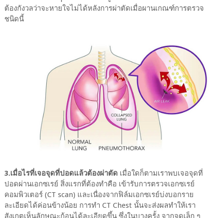
ต้องกังวลว่าจะหายใจไม่ได้หลังการผ่าตัดเมื่อผานเกณฑ์การตรวจ
ชนิดนี้
3.เมื่อไรที่เจอจุดที่ปอดแล้วต้องผ่าตัด
เมื่อใดก็ตามเราพบเจอจุดที่
ปอดผ่านเอกซเรย์ สิ่งแรกที่ต้องทำคือ เข้ารับการตรวจเอกซเรย์
คอมพิวเตอร์ (CT scan) และเนื่องจากฟิล์มเอกซเรย์บ่งบอกราย
ละเอียดได้ค่อนข้างน้อย การทำ CT Chest นั้นจะส่งผลทำให้เรา
สังเกตเห็นลักษณะก้อนได้ละเอียดขึ้น ซึ่งในบางครั้ง จากจุดเล็ก ๆ