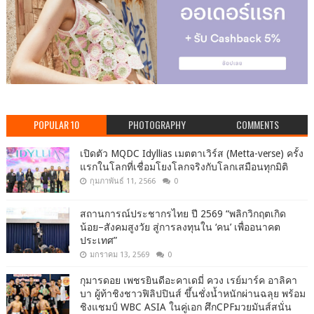
POPULAR 10
PHOTOGRAPHY
COMMENTS
เปิดตัว MQDC Idyllias เมตตาเวิร์ส (Metta-verse) ครั้ง
แรกในโลกที่เชื่อมโยงโลกจริงกับโลกเสมือนทุกมิติ
กุมภาพันธ์ 11, 2566
0
สถานการณ์ประชากรไทย ปี 2569 “พลิกวิกฤตเกิด
น้อย–สังคมสูงวัย สู่การลงทุนใน ‘คน’ เพื่ออนาคต
ประเทศ”
มกราคม 13, 2569
0
กุมารดอย เพชรยินดีอะคาเดมี่ ควง เรย์มาร์ค อาลิคา
บา ผู้ท้าชิงชาวฟิลิปปินส์ ขึ้นชั่งน้ำหนักผ่านฉลุย พร้อม
ชิงแชมป์ WBC ASIA ในคู่เอก ศึกCPFมวยมันส์สนั่น