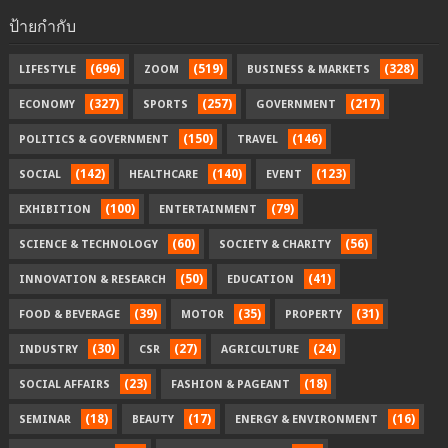
ป้ายกำกับ
(696)
(519)
(328)
LIFESTYLE
ZOOM
BUSINESS & MARKETS
(327)
(257)
(217)
ECONOMY
SPORTS
GOVERNMENT
(150)
(146)
POLITICS & GOVERNMENT
TRAVEL
(142)
(140)
(123)
SOCIAL
HEALTHCARE
EVENT
(100)
(79)
EXHIBITION
ENTERTAINMENT
(60)
(56)
SCIENCE & TECHNOLOGY
SOCIETY & CHARITY
(50)
(41)
INNOVATION & RESEARCH
EDUCATION
(39)
(35)
(31)
FOOD & BEVERAGE
MOTOR
PROPERTY
(30)
(27)
(24)
INDUSTRY
CSR
AGRICULTURE
(23)
(18)
SOCIAL AFFAIRS
FASHION & PAGEANT
(18)
(17)
(16)
SEMINAR
BEAUTY
ENERGY & ENVIRONMENT