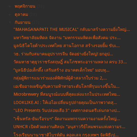
►
พฤศจิกายน
(33)
►
ตุลาคม
(38)
▼
กันยายน
(37)
"MAHAGANAPATI THE MUSICAL" กลับมาสร้างความยิ่งใหญ่...
มหาวิทยาลัยมหิดล จัดงาน “มหกรรมมหิดลเพื่อสังคม ประ...
มูลนิธิโตโยต้าประเทศไทย สานโอกาส สร้างรอยยิ้ม ขับเ...
วธ. ร่วมกับสมาคมอุปรากรจีน จัดอย่างยิ่งใหญ่! ยกอุป...
วัดมหาธาตุยุวราชรังสฤษฎิ์ สมโภชพระอารามหลวง ครบ 33...
“มูลนิธิป่อเต็กตึ๊ง เสริมสร้าง อนาคตเด็กไทย” มอบทุ...
กลุ่มผู้พิการแนวร่วมองค์พิทักษ์ผู้ค้าสลากใบร่วม 2,...
เอเชียอาจเผชิญกับความท้าทายระดับโลกที่รุนแรงขึ้นใน...
Microbrewery ที่สมบูรณ์แบบที่สุดแห่งแรกในประเทศไทย...
LOOKLIKE.AI : ให้เอไอเปลี่ยนรูปถ่ายคุณเป็นภาพวาดสุ...
"LEO Presents วันปล่อยเสือ 3" เทศกาลดนตรีเล่นกลางป...
“เซ็นทรัล-ยันเรือรบฯ” จัดงานมหกรรมความงามครั้งใหญ่...
UNHCR เปิดตัวผลงานศิลปะ “อนุสาวรีย์ไหมพรมแห่งความร...
โรงเรียนนานาชาติไบรท์ตัน คอลเลจ กรุงเทพฯ จัดพิธีเป...