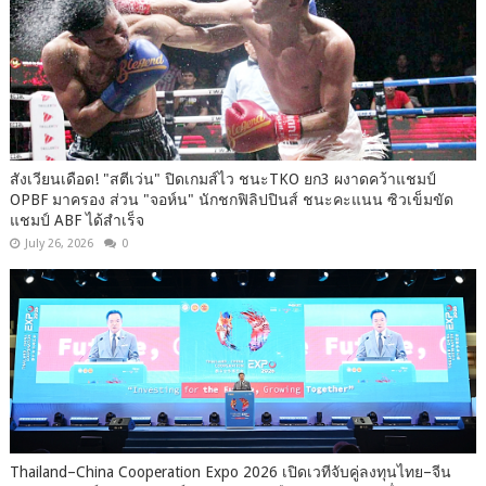
สังเวียนเดือด! "สตีเว่น" ปิดเกมส์ไว ชนะTKO ยก3 ผงาดคว้าแชมป์
OPBF มาครอง ส่วน "จอห์น" นักชกฟิลิปปินส์ ชนะคะแนน ซิวเข็มขัด
แชมป์ ABF ได้สำเร็จ
July 26, 2026
0
Thailand–China Cooperation Expo 2026 เปิดเวทีจับคู่ลงทุนไทย–จีน