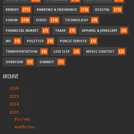
(11)
(10)
(10)
ENERGY
BANKING & INSURANCE
DIGITAL
(10)
(10)
(9)
FORUM
VIDEO
TECHNOLOGY
(7)
(7)
(6)
FINANCIAL MARKET
TRADE
APPAREL & JEWELLERY
(4)
(4)
(4)
MV
POLITICS
PUBLIC SERVICE
(4)
(2)
(2)
TRANSPORTATION
LIVE CLIP
MUSIC CONTEST
(1)
(1)
OVERVIEW
SUMMIT
ARCHIVE
►
2026
(166)
►
2025
(334)
►
2024
(438)
▼
2023
(537)
►
ธันวาคม
(33)
►
พฤศจิกายน
(33)