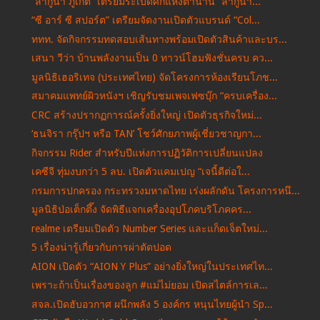
“ลากูน่า ภูเก็ต” เตรียมระเบิดศึกแห่งตำนาน “ลากูน่า...
“ซี อาร์ ซี สปอร์ต” เตรียมจัดงานเปิดตัวแบรนด์ “Col...
ททท. จัดกิจกรรมทดสอบเส้นทางพร้อมเปิดตัวสินค้าและบร...
เสนา วีว่า บ้านพลังงานเป็น 0 ทาวน์โฮมฟังชั่นครบ คว...
มูลนิธิเฮอริเทจ (ประเทศไทย) จัดโครงการห้องเรียนโภช...
สมาคมแพทย์ผิวหนังฯ เชิญรับชมเพจเฟซบุ๊ก “ครบเครื่อง...
CRC สร้างปรากฏการณ์ครั้งยิ่งใหญ่ เปิดตัวธุรกิจใหม่...
‘ธนจิรา กรุ๊ปฯ หรือ TAN’ โชว์ศักยภาพผู้เชี่ยวชาญกา...
กิจกรรม Rider สำหรับปีแห่งการปฏิวัติการเปลี่ยนแปลง
เคซีจี ทุ่มงบกว่า 5 ลบ. เปิดตัวแคมเปญ “เจนี้ดีต่อใ...
กรมการปกครอง กระทรวงมหาดไทย เร่งผลักดัน โครงการหนึ...
มูลนิธิป่อเต็กตึ๊ง จัดพิธีแจกเครื่องอุปโภคบริโภคคร...
realme เตรียมเปิดตัว Number Series และแก็ดเจ็ตใหม่...
5 เรื่องน่ารู้เกี่ยวกับการผ่าตัดปอด
AION เปิดตัว “AION Y Plus” อย่างยิ่งใหญ่ในประเทศไท...
เพราะถ้าเป็นเรื่องของลูก #แม่ไม่ยอม เปิดสไตล์การเล...
สจล.เปิดฮับอวกาศ ผนึกพลัง 5 องค์กร หนุนไทยผู้นำ Sp...