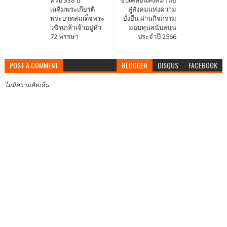
ครบ 338 ปี
ขับเคลื่อนสังคมไทย
เฉลิมพระเกียรติ
สู่สังคมแห่งความ
พระบาทสมเด็จพระ
ยั่งยืน ผ่านกิจกรรม
วชิรเกล้าเจ้าอยู่หัว
มอบทุนสนับสนุน
72 พรรษา
ประจำปี 2566
POST A COMMENT
BLOGGER
DISQUS
FACEBOOK
ไม่มีความคิดเห็น