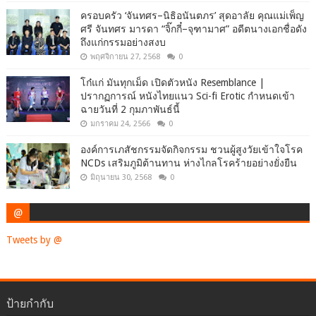
ครอบครัว ‘จันทศร–นิธิอนันตภร’ สุดอาลัย คุณแม่เพ็ญ
ศรี จันทศร มารดา “จิ๊กกี๋–จุฑามาศ” อดีตนางเอกชื่อดัง
ถึงแก่กรรมอย่างสงบ
พฤศจิกายน 27, 2568
0
โก๋แก่ มันทุกเม็ด เปิดตัวหนัง Resemblance |
ปรากฏการณ์ หนังไทยแนว Sci-fi Erotic กำหนดเข้า
ฉายวันที่ 2 กุมภาพันธ์นี้
มกราคม 24, 2566
0
องค์การเภสัชกรรมจัดกิจกรรม ชวนผู้สูงวัยเข้าใจโรค
NCDs เสริมภูมิต้านทาน ห่างไกลโรคร้ายอย่างยั่งยืน
มิถุนายน 30, 2568
0
@
Tweets by @
ป้ายกำกับ