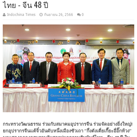
ไทย - จีน 48 ปี
Indochina Times
กันยายน 26, 2566
0
กระทรวงวัฒนธรรม ร่วมกับสมาคมอุปรากรจีน ร่วมจัดอย่างยิ่งใหญ่!
ยกอุปรากรจีนแต้จิ๋วอันดับหนึ่งเมืองซัวเถา “กึ่งตังเตี่ยเกี๊ยะอี่อิ๊กท้วง”