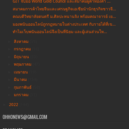
GIT จับมือ World Gold Council และสมาคมผู้ค้าทองคำ ...
สมาคมการค้าไทยจีนและเศรษฐกิจเอเชียนำนักธุรกิจชาวจี...
คณบดีวิทยาลัยดนตรี ม.ศิลปะหนานจิง พร้อมคณาจารย์ เย...
มองพนันออนไลน์ถูกกฎหมายในต่างประเทศ กับรายได้ที่เข...
ทำไมเว็บพนันออนไลน์จึงเป็นที่นิยม และผู้เล่นส่วนให...
►
สิงหาคม
(39)
►
กรกฎาคม
(18)
►
มิถุนายน
(30)
►
พฤษภาคม
(47)
►
เมษายน
(19)
►
มีนาคม
(154)
►
กุมภาพันธ์
(58)
►
มกราคม
(31)
►
2022
(144)
OHHONEWS@GMAIL.COM