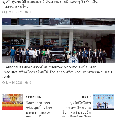
ชู AI–หุ่นยนต์ฮิวแมนนอยด์ ดันความร่วมมือเศรษฐกิจ รับคลื่น
อุตสาหกรรมใหม่
July 23, 2026
0
B Autohaus เปิดตัวบริษัทใหม่ “Borrow Mobility” จับมือ Grab
Executive สร้างโอกาสใหม่ให้เจ้าของรถ พร้อมยกระดับบริการผ่านแอป
Grab
July 16, 2026
0
PREVIOUS
NEXT
วัดมหาธาตุยุวรา
มูลนิธิโตโยต้า
ชรังสฤษฎิ์ สมโภช
ประเทศไทย สาน
พระอารามหลวง
โอกาส สร้างรอยยิ้ม