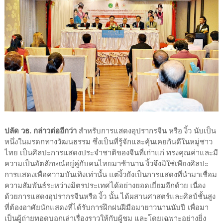
ปลัด วธ. กล่าวต่ออีกว่า
สำหรับการแสดงอุปรากรจีน หรือ งิ้ว นับเป็น
หนึ่งในมรดกทางวัฒนธรรม ซึ่งเป็นที่รู้จักและคุ้นเคยกันดีในหมู่ชาว
ไทย เป็นศิลปะการแสดงประจำชาติของจีนที่เก่าแก่ ทรงคุณค่าและมี
ความเป็นอัตลักษณ์อยู่คู่กับคนไทยมาช้านาน งิ้วจึงมิใช่เพียงศิลปะ
การแสดงเพื่อความบันเทิงเท่านั้น แต่งิ้วยังเป็นการแสดงที่นำมาเชื่อม
ความสัมพันธ์ระหว่างมิตรประเทศได้อย่างยอดเยี่ยมอีกด้วย เนื่อง
ด้วยการแสดงอุปรากรจีนหรือ งิ้ว นั้น ได้ผสานศาสตร์และศิลป์ชั้นสูง
ที่ต้องอาศัยนักแสดงที่ได้รับการฝึกฝนฝีมือมายาวนานนับปี เพื่อมา
เป็นผู้ถ่ายทอดบอกเล่าเรื่องราวให้กับผู้ชม และโดยเฉพาะอย่างยิ่ง