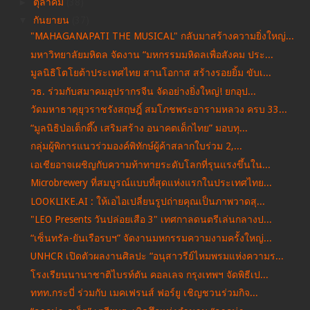
►
ตุลาคม
(38)
▼
กันยายน
(37)
"MAHAGANAPATI THE MUSICAL" กลับมาสร้างความยิ่งใหญ่...
มหาวิทยาลัยมหิดล จัดงาน “มหกรรมมหิดลเพื่อสังคม ประ...
มูลนิธิโตโยต้าประเทศไทย สานโอกาส สร้างรอยยิ้ม ขับเ...
วธ. ร่วมกับสมาคมอุปรากรจีน จัดอย่างยิ่งใหญ่! ยกอุป...
วัดมหาธาตุยุวราชรังสฤษฎิ์ สมโภชพระอารามหลวง ครบ 33...
“มูลนิธิป่อเต็กตึ๊ง เสริมสร้าง อนาคตเด็กไทย” มอบทุ...
กลุ่มผู้พิการแนวร่วมองค์พิทักษ์ผู้ค้าสลากใบร่วม 2,...
เอเชียอาจเผชิญกับความท้าทายระดับโลกที่รุนแรงขึ้นใน...
Microbrewery ที่สมบูรณ์แบบที่สุดแห่งแรกในประเทศไทย...
LOOKLIKE.AI : ให้เอไอเปลี่ยนรูปถ่ายคุณเป็นภาพวาดสุ...
"LEO Presents วันปล่อยเสือ 3" เทศกาลดนตรีเล่นกลางป...
“เซ็นทรัล-ยันเรือรบฯ” จัดงานมหกรรมความงามครั้งใหญ่...
UNHCR เปิดตัวผลงานศิลปะ “อนุสาวรีย์ไหมพรมแห่งความร...
โรงเรียนนานาชาติไบรท์ตัน คอลเลจ กรุงเทพฯ จัดพิธีเป...
ททท.กระบี่ ร่วมกับ เมคเฟรนส์ ฟอร์ยู เชิญชวนร่วมกิจ...