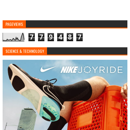
PAGEVIEWS
7
7
9
4
8
7
SCIENCE & TECHNOLOGY