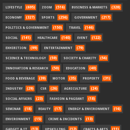
(695)
(516)
(328)
LIFESTYLE
ZOOM
BUSINESS & MARKETS
(327)
(256)
(217)
ECONOMY
SPORTS
GOVERNMENT
(150)
(146)
POLITICS & GOVERNMENT
TRAVEL
(141)
(140)
(122)
SOCIAL
HEALTHCARE
EVENT
(99)
(79)
EXHIBITION
ENTERTAINMENT
(59)
(56)
SCIENCE & TECHNOLOGY
SOCIETY & CHARITY
(50)
(40)
INNOVATION & RESEARCH
EDUCATION
(39)
(35)
(31)
FOOD & BEVERAGE
MOTOR
PROPERTY
(29)
(26)
(24)
INDUSTRY
CSR
AGRICULTURE
(23)
(18)
SOCIAL AFFAIRS
FASHION & PAGEANT
(18)
(17)
(16)
SEMINAR
BEAUTY
ENERGY & ENVIRONMENT
(15)
(13)
ENVIRONMENT
CRIME & INCIDENTS
(13)
(12)
(11)
GADGET & IT
UPSKILLING
CRAFTS & ARTS