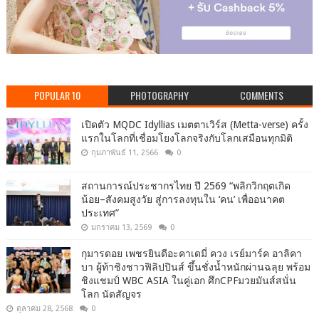
POPULAR 10
PHOTOGRAPHY
COMMENTS
เปิดตัว MQDC Idyllias เมตตาเวิร์ส (Metta-verse) ครั้ง
แรกในโลกที่เชื่อมโยงโลกจริงกับโลกเสมือนทุกมิติ
กุมภาพันธ์ 11, 2566
0
สถานการณ์ประชากรไทย ปี 2569 “พลิกวิกฤตเกิด
น้อย–สังคมสูงวัย สู่การลงทุนใน ‘คน’ เพื่ออนาคต
ประเทศ”
มกราคม 13, 2569
0
กุมารดอย เพชรยินดีอะคาเดมี่ ควง เรย์มาร์ค อาลิคา
บา ผู้ท้าชิงชาวฟิลิปปินส์ ขึ้นชั่งน้ำหนักผ่านฉลุย พร้อม
ชิงแชมป์ WBC ASIA ในคู่เอก ศึกCPFมวยมันส์สนั่น
โลก นัดสัญจร
ตุลาคม 28, 2568
0