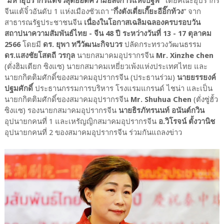
“
มหาอุปรากรแต้จิ๋วสุดยอดความอลังการแห่งปฐพี
” โดยคณะอุปรากร
จีนแต้จิ๋วอันดับ 1 แห่งเมืองซัวเถา “
กึ่งตังเตี่ยเกี๊ยะอีอิ๊กท้วง
” จาก
สาธารณรัฐประชาชนจีน
เนื่องในโอกาสเฉลิมฉลองครบรอบวัน
สถาปนาความสัมพันธ์ไทย - จีน 48 ปี ระหว่างวันที่ 13 - 17 ตุลาคม
2566
โดยมี
ดร. ยุพา ทวีวัฒนะกิจบวร
ปลัดกระทรวงวัฒนธรรม
ดร.แสงชัยโสตถี วรกุล
นายกสมาคมอุปรากรจีน
Mr. Xinzhe chen
(ตั่งฮิมเตียก ซิงแซ) นายกสมาคมเหยี่ยวเพ้งแห่งประเทศไทย และ
นายกกิตติมศักดิ์ของสมาคมอุปรากรจีน (ประธานร่วม)
นายยรรยงค์
ปฐมศักดิ์
ประธานกรรมการบริหาร โรงแรมแกรนด์ ไชน่า และเป็น
นายกกิตติมศักดิ์ของสมาคมอุปรากรจีน
Mr. Shuhua Chen
(ตั่งซู่ฮั้ว
ซิงแซ) รองนายกสมาคมอุปรากรจีน
นายธิรภัทรนนท์ อนันต์กวิน
อุปนายกคนที่ 1 และเหรัญญิกสมาคมอุปรากรจีน
อ.วิโรจน์ ตั้งวานิช
อุปนายกคนที่ 2 ของสมาคมอุปรากรจีน ร่วมกันแถลงข่าว