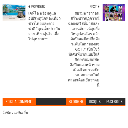
PREVIOUS
NEXT
เคพีไอ พร้อมดูแล
สยามพารากอน
อุบัติเหตุนักท่องเที่ยว
สร้างปรากฏการณ์
ชาวไทยและต่าง
ฉลองคริสต์มาสและ
ชาติ “คุณเจ็บประกัน
เคานต์ดาวน์สุดยิ่ง
จ่าย เที่ยวอุ่นใจ เมื่อ
ใหญ่ก่อนใคร คว้า
ไปอุทยานฯ”
ศิลปินเคป๊อปชื่อดัง
ระดับโลก “ยองแจ
GOT7” เปิดโชว์
พิเศษที่แรกแบบใกล้
ชิด พร้อมยกทัพ
ศิลปินแถวหน้าของ
เมืองไทย ร่วมปัก
หมุดความมันส์
ตลอดเดือนธันวาคม
นี้
POST A COMMENT
BLOGGER
DISQUS
FACEBOOK
ไม่มีความคิดเห็น