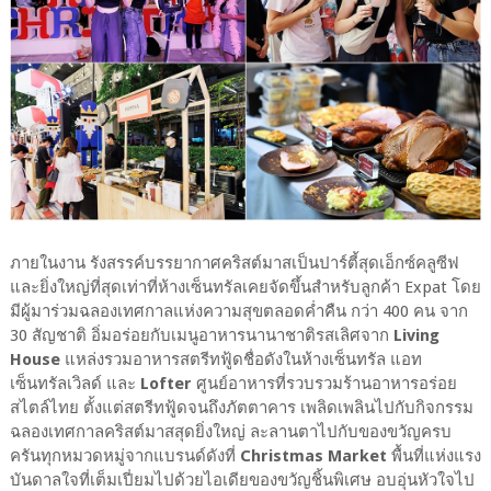
ภายในงาน รังสรรค์บรรยากาศคริสต์มาสเป็นปาร์ตี้สุดเอ็กซ์คลูซีฟ
และยิ่งใหญ่ที่สุดเท่าที่ห้างเซ็นทรัลเคยจัดขึ้นสำหรับลูกค้า Expat โดย
มีผู้มาร่วมฉลองเทศกาลแห่งความสุขตลอดค่ำคืน กว่า 400 คน จาก
30 สัญชาติ อิ่มอร่อยกับเมนูอาหารนานาชาติรสเลิศจาก
Living
House
แหล่งรวมอาหารสตรีทฟู้ดชื่อดังในห้างเซ็นทรัล แอท
เซ็นทรัลเวิลด์ และ
Lofter
ศูนย์อาหารที่รวบรวมร้านอาหารอร่อย
สไตล์ไทย ตั้งแต่สตรีทฟู้ดจนถึงภัตตาคาร เพลิดเพลินไปกับกิจกรรม
ฉลองเทศกาลคริสต์มาสสุดยิ่งใหญ่ ละลานตาไปกับของขวัญครบ
ครันทุกหมวดหมู่จากแบรนด์ดังที่
Christmas Market
พื้นที่แห่งแรง
บันดาลใจที่เต็มเปี่ยมไปด้วยไอเดียของขวัญชิ้นพิเศษ อบอุ่นหัวใจไป