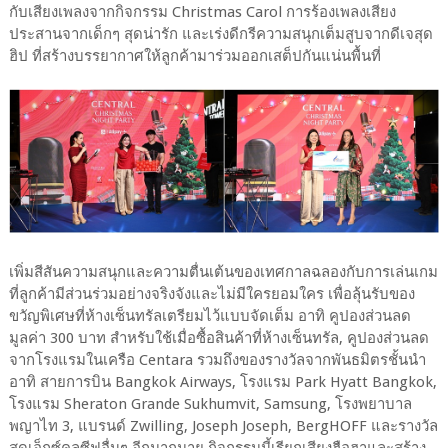
กับเสียงเพลงจากกิจกรรม Christmas Carol การร้องเพลงเสียง
ประสานจากเด็กๆ สุดน่ารัก และเร่งดีกรีความสนุกเต็มสูบจากดีเจสุด
ฮิป ที่สร้างบรรยากาศให้ลูกค้ามาร่วมออกเสต็ปกันแน่นพื้นที่
เพิ่มสีสันความสนุกและความตื่นเต้นของเทศกาลฉลองกับการเล่นเกม
ที่ลูกค้ามีส่วนร่วมอย่างจริงจังและไม่มีใครยอมใคร เพื่อลุ้นรับของ
ขวัญพิเศษที่ห้างเซ็นทรัลเตรียมไว้แบบจัดเต็ม อาทิ คูปองส่วนลด
มูลค่า 300 บาท สำหรับใช้เมื่อซื้อสินค้าที่ห้างเซ็นทรัล, คูปองส่วนลด
จากโรงแรมในเครือ Centara รวมถึงของรางวัลจากพันธมิตรชั้นนำ
อาทิ สายการบิน Bangkok Airways, โรงแรม Park Hyatt Bangkok,
โรงแรม Sheraton Grande Sukhumvit, Samsung, โรงพยาบาล
พญาไท 3, แบรนด์ Zwilling, Joseph Joseph, BergHOFF และรางวัล
สุดเอ็กซ์คลูซีฟอื่นๆ อีกมากมาย กิจกรรมนี้เรียกเสียงฮือฮาและสร้าง