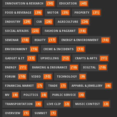
(50)
(40)
INNOVATION & RESEARCH
EDUCATION
(39)
(35)
(31)
FOOD & BEVERAGE
MOTOR
PROPERTY
(29)
(26)
(24)
INDUSTRY
CSR
AGRICULTURE
(23)
(18)
SOCIAL AFFAIRS
FASHION & PAGEANT
(18)
(17)
(16)
SEMINAR
BEAUTY
ENERGY & ENVIRONMENT
(15)
(13)
ENVIRONMENT
CRIME & INCIDENTS
(13)
(12)
(11)
GADGET & IT
UPSKILLING
CRAFTS & ARTS
(11)
(10)
(10)
ENERGY
BANKING & INSURANCE
DIGITAL
(10)
(10)
(9)
FORUM
VIDEO
TECHNOLOGY
(7)
(7)
(6)
FINANCIAL MARKET
TRADE
APPAREL & JEWELLERY
(4)
(4)
(4)
MV
POLITICS
PUBLIC SERVICE
(4)
(2)
(2)
TRANSPORTATION
LIVE CLIP
MUSIC CONTEST
(1)
(1)
OVERVIEW
SUMMIT