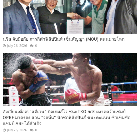
นริส จับมือกับ การกีฬาฟิลิปปินส์ เซ็นสัญญา (MOU) หนุนมวยโลก
July 26, 2026
0
สังเวียนเดือด! "สตีเว่น" ปิดเกมส์ไว ชนะTKO ยก3 ผงาดคว้าแชมป์
OPBF มาครอง ส่วน "จอห์น" นักชกฟิลิปปินส์ ชนะคะแนน ซิวเข็มขัด
แชมป์ ABF ได้สำเร็จ
July 26, 2026
0