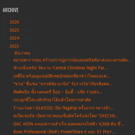
ARCHIVE
►
2026
(166)
►
2025
(334)
►
2024
(438)
▼
2023
(537)
▼
ธันวาคม
(33)
สยามพารากอน สร้างปรากฏการณ์ฉลองคริสต์มาสและเคานต์ด...
‘ห้างเซ็นทรัล’ จัดงาน ‘Central Christmas Night Par...
เคพีไอ พร้อมดูแลอุบัติเหตุนักท่องเที่ยวชาวไทยและต่...
“ชวน” ชื่นชม “ขรรค์ชัย-มานิจ” รับรางวัล“เกียรติยศค...
ทัพศิลปิน ทั้งวงดนตรี ป็อป – อินดี้ - แจ๊ส ร่วมส่ง...
กระดูกซี่โครงหักรักษาได้แล้วโดยการผ่าตัด
ร้านแว่นตา GLASSIQ เปิด Flagship ครั้งแรก! กลางห้า...
สเก็ตเชอร์ส เปิดสาขาคอนเซ็ปต์สโตร์แห่งใหม่ “SKECHE...
GAC AION ฉลองความสำเร็จ ยอดจองรถไฟฟ้า 4,568 คัน ขึ...
Bose Professional เปิดตัว PowerShare X และ S1 Pro+...