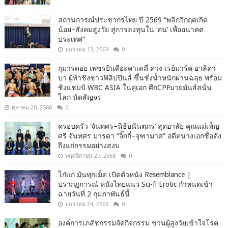
สถานการณ์ประชากรไทย ปี 2569 “พลิกวิกฤตเกิด
น้อย–สังคมสูงวัย สู่การลงทุนใน ‘คน’ เพื่ออนาคต
ประเทศ”
มกราคม 13, 2569
0
กุมารดอย เพชรยินดีอะคาเดมี่ ควง เรย์มาร์ค อาลิคา
บา ผู้ท้าชิงชาวฟิลิปปินส์ ขึ้นชั่งน้ำหนักผ่านฉลุย พร้อม
ชิงแชมป์ WBC ASIA ในคู่เอก ศึกCPFมวยมันส์สนั่น
โลก นัดสัญจร
ตุลาคม 28, 2568
0
ครอบครัว ‘จันทศร–นิธิอนันตภร’ สุดอาลัย คุณแม่เพ็ญ
ศรี จันทศร มารดา “จิ๊กกี๋–จุฑามาศ” อดีตนางเอกชื่อดัง
ถึงแก่กรรมอย่างสงบ
พฤศจิกายน 27, 2568
0
โก๋แก่ มันทุกเม็ด เปิดตัวหนัง Resemblance |
ปรากฏการณ์ หนังไทยแนว Sci-fi Erotic กำหนดเข้า
ฉายวันที่ 2 กุมภาพันธ์นี้
มกราคม 24, 2566
0
องค์การเภสัชกรรมจัดกิจกรรม ชวนผู้สูงวัยเข้าใจโรค