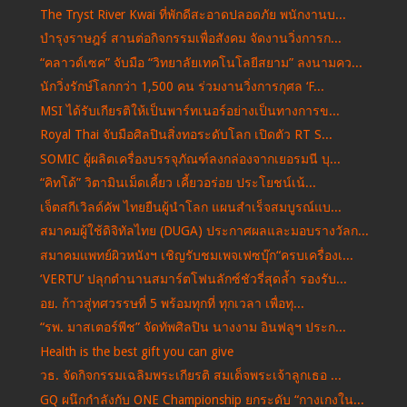
The Tryst River Kwai ที่พักดีสะอาดปลอดภัย พนักงานบ...
บำรุงราษฎร์ สานต่อกิจกรรมเพื่อสังคม จัดงานวิ่งการก...
“คลาวด์เซค” จับมือ “วิทยาลัยเทคโนโลยีสยาม” ลงนามคว...
นักวิ่งรักษ์โลกกว่า 1,500 คน ร่วมงานวิ่งการกุศล ‘F...
MSI ได้รับเกียรติให้เป็นพาร์ทเนอร์อย่างเป็นทางการข...
Royal Thai จับมือศิลปินสิ่งทอระดับโลก เปิดตัว RT S...
SOMIC ผู้ผลิตเครื่องบรรจุภัณฑ์ลงกล่องจากเยอรมนี บุ...
“คิทโด้” วิตามินเม็ดเคี้ยว เคี้ยวอร่อย ประโยชน์เน้...
เจ็ตสกีเวิลด์คัพ ไทยยืนผู้นำโลก แผนสำเร็จสมบูรณ์แบ...
สมาคมผู้ใช้ดิจิทัลไทย (DUGA) ประกาศผลและมอบรางวัลก...
สมาคมแพทย์ผิวหนังฯ เชิญรับชมเพจเฟซบุ๊ก“ครบเครื่องเ...
‘VERTU’ ปลุกตำนานสมาร์ตโฟนลักซ์ชัวรี่สุดล้ำ รองรับ...
อย. ก้าวสู่ทศวรรษที่ 5 พร้อมทุกที่ ทุกเวลา เพื่อทุ...
“รพ. มาสเตอร์พีช” จัดทัพศิลปิน นางงาม อินฟลูฯ ประก...
Health is the best gift you can give
วธ. จัดกิจกรรมเฉลิมพระเกียรติ สมเด็จพระเจ้าลูกเธอ ...
GQ ผนึกกำลังกับ ONE Championship ยกระดับ “กางเกงใน...