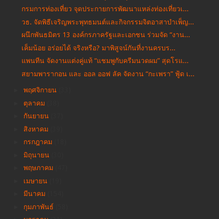
กรมการท่องเที่ยว จุดประกายการพัฒนาแหล่งท่องเที่ยวเ...
วธ. จัดพิธีเจริญพระพุทธมนต์และกิจกรรมจิตอาสาบำเพ็ญ...
ผนึกพันธมิตร 13 องค์กรภาครัฐและเอกชน ร่วมจัด “งาน...
เค็มน้อย อร่อยได้ จริงหรือ? มาพิสูจน์กันที่งานครบร...
แพนทีน จัดงานแต่งคู่แท้ “แชมพูกับครีมนวดผม” สุดโรแ...
สยามพารากอน และ ออล ออฟ ลัค จัดงาน “กะเพรา” ฟู้ด เ...
►
พฤศจิกายน
(33)
►
ตุลาคม
(38)
►
กันยายน
(37)
►
สิงหาคม
(39)
►
กรกฎาคม
(18)
►
มิถุนายน
(30)
►
พฤษภาคม
(47)
►
เมษายน
(19)
►
มีนาคม
(154)
►
กุมภาพันธ์
(58)