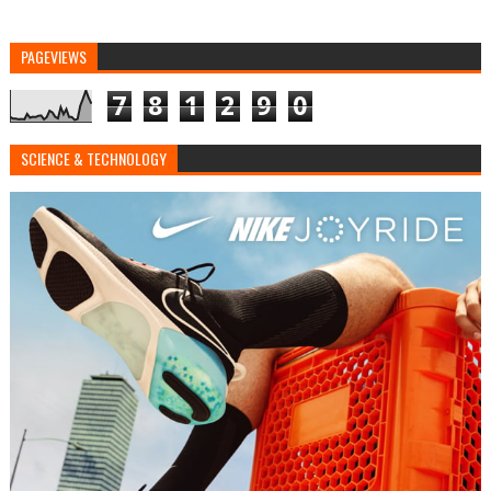
PAGEVIEWS
7
8
1
2
9
0
SCIENCE & TECHNOLOGY