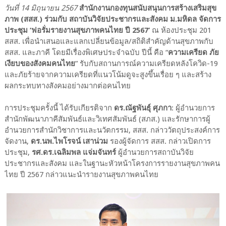
วันที่ 14 มิถุนายน 2567
สำนักงานกองทุนสนับสนุนการสร้างเสริมสุข
ภาพ (สสส.) ร่วมกับ สถาบันวิจัยประชากรและสังคม ม.มหิดล จัดการ
ประชุม ‘ฟอรั่มรายงานสุขภาพคนไทย ปี 2567’
ณ ห้องประชุม 201
สสส. เพื่อนำเสนอและแลกเปลี่ยนข้อมูล/สถิติสำคัญด้านสุขภาพกับ
สสส. และภาคี โดยมีเรื่องพิเศษประจำฉบับ ปีนี้ คือ “
ความเครียด ภัย
เงียบของสังคมคนไทย
” รับกับสถานการณ์ความเครียดหลังโควิด-19
และภัยร้ายจากความเครียดที่แนวโน้มดูจะสูงขึ้นเรื่อย ๆ และสร้าง
ผลกระทบทางสังคมอย่างมากต่อคนไทย
การประชุมครั้งนี้ ได้รับเกียรติจาก
ดร.ณัฐพันธุ์ ศุภกา
: ผู้อำนวยการ
สำนักพัฒนาภาคีสัมพันธ์และวิเทศสัมพันธ์ (สภส.) และรักษาการผู้
อำนวยการสำนักวิชาการและนวัตกรรม, สสส. กล่าววัตถุประสงค์การ
จัดงาน,
ดร.นพ.ไพโรจน์ เสาน่วม
รองผู้จัดการ สสส. กล่าวเปิดการ
ประชุม,
รศ.ดร.เฉลิมพล แจ่มจันทร์
ผู้อำนวยการสถาบันวิจัย
ประชากรและสังคม และในฐานะหัวหน้าโครงการรายงานสุขภาพคน
ไทย ปี 2567 กล่าวแนะนำรายงานสุขภาพคนไทย