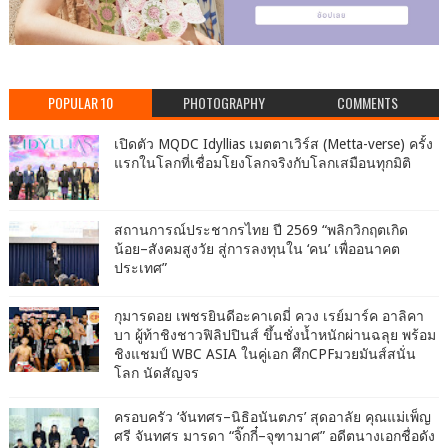
POPULAR 10
PHOTOGRAPHY
COMMENTS
เปิดตัว MQDC Idyllias เมตตาเวิร์ส (Metta-verse) ครั้ง
แรกในโลกที่เชื่อมโยงโลกจริงกับโลกเสมือนทุกมิติ
สถานการณ์ประชากรไทย ปี 2569 “พลิกวิกฤตเกิด
น้อย–สังคมสูงวัย สู่การลงทุนใน ‘คน’ เพื่ออนาคต
ประเทศ”
กุมารดอย เพชรยินดีอะคาเดมี่ ควง เรย์มาร์ค อาลิคา
บา ผู้ท้าชิงชาวฟิลิปปินส์ ขึ้นชั่งน้ำหนักผ่านฉลุย พร้อม
ชิงแชมป์ WBC ASIA ในคู่เอก ศึกCPFมวยมันส์สนั่น
โลก นัดสัญจร
ครอบครัว ‘จันทศร–นิธิอนันตภร’ สุดอาลัย คุณแม่เพ็ญ
ศรี จันทศร มารดา “จิ๊กกี๋–จุฑามาศ” อดีตนางเอกชื่อดัง