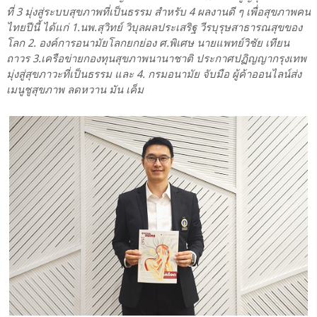
ที่ 3 มุ่งสู่ระบบสุขภาพที่เป็นธรรม สำหรับ 4 ผลงานดี ๆ เพื่อสุขภาพคน
ไทยปีนี้ ได้แก่ 1.นพ.สุวิทย์ วิบุลผลประเสริฐ วีรบุรุษสาธารณสุขของ
โลก 2. องค์การอนามัยโลกยกย่อง ศ.พิเศษ นายแพทย์วิชัย เทียน
ถาวร 3.เครือข่ายกองทุนสุขภาพนานาชาติ ประกาศปฏิญญากรุงเทพ
มุ่งสู่สุขภาวะที่เป็นธรรม และ 4. กรมอนามัย จับมือ ผู้ค้าออนไลน์ส่ง
เมนูชูสุขภาพ ลดหวาน มัน เค็ม