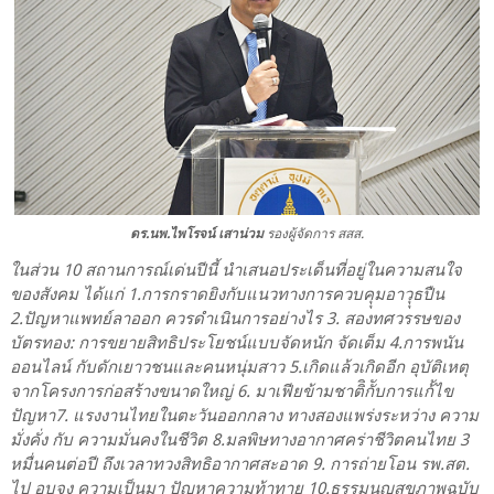
ดร.นพ.ไพโรจน์ เสาน่วม
รองผู้จัดการ สสส.
ในส่วน 10 สถานการณ์เด่นปีนี้ นำเสนอประเด็นที่อยู่ในความสนใจ
ของสังคม ได้แก่ 1.การกราดยิงกับแนวทางการควบคุุมอาวุุธปืน
2.ปัญหาแพทย์ลาออก ควรดำเนินการอย่างไร 3. สองทศวรรษของ
บัตรทอง: การขยายสิทธิประโยชน์แบบจัดหนัก จัดเต็ม 4.การพนัน
ออนไลน์ กับดักเยาวชนและคนหนุ่มสาว 5.เกิดแล้วเกิดอีก อุบัติเหตุ
จากโครงการก่อสร้างขนาดใหญ่ 6. มาเฟียข้ามชาติิกัับการแก้้ไข
ปัญหา7. แรงงานไทยในตะวันออกกลาง ทางสองแพร่งระหว่าง ความ
มั่งคั่ง กับ ความมั่นคงในชีวิต 8.มลพิษทางอากาศคร่าชีวิตคนไทย 3
หมื่นคนต่อปี ถึงเวลาทวงสิทธิอากาศสะอาด 9. การถ่ายโอน รพ.สต.
ไป อบจง ความเป็นมา ปัญหาความท้าทาย 10.ธรรมนูญสุขภาพฉบับ