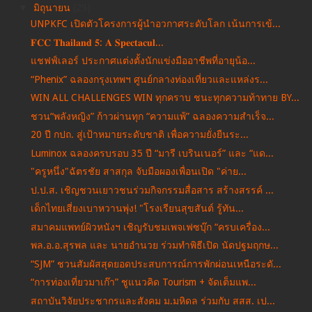
▼
มิถุนายน
(29)
UNPKFC เปิดตัวโครงการผู้นำอวกาศระดับโลก เน้นการเข้...
𝐅𝐂𝐂 𝐓𝐡𝐚𝐢𝐥𝐚𝐧𝐝 𝟓: 𝐀 𝐒𝐩𝐞𝐜𝐭𝐚𝐜𝐮𝐥...
แชฟฟ์เลอร์ ประกาศแต่งตั้งนักแข่งมืออาชีพที่อายุน้อ...
“Phenix” ฉลองกรุงเทพฯ ศูนย์กลางท่องเที่ยวและแหล่งร...
WIN ALL CHALLENGES WIN ทุกคราบ ชนะทุกความท้าทาย BY...
ชวน“พลังหญิง” ก้าวผ่านทุก “ความแพ้” ฉลองความสำเร็จ...
20 ปี กปถ. สู่เป้าหมายระดับชาติ เพื่อความยั่งยืนระ...
Luminox ฉลองครบรอบ 35 ปี “มารี เบรินเนอร์” และ “แด...
"ครูหนึ่ง"ฉัตรชัย สาสกุล จับมือผองเพื่อนเปิด "ค่าย...
ป.ป.ส. เชิญชวนเยาวชนร่วมกิจกรรมสื่อสาร สร้างสรรค์ ...
เด็กไทยเสี่ยงเบาหวานพุ่ง! "โรงเรียนสุขสันต์ รู้ทัน...
สมาคมแพทย์ผิวหนังฯ เชิญรับชมเพจเฟซบุ๊ก “ครบเครื่อง...
พล.อ.อ.สุรพล และ นายอำนวย ร่วมทำพิธีเปิด นัดปฐมฤกษ...
“SJM” ชวนสัมผัสสุดยอดประสบการณ์การพักผ่อนเหนือระดั...
“การท่องเที่ยวมาเก๊า” ชูแนวคิด Tourism + จัดเต็มแพ...
สถาบันวิจัยประชากรและสังคม ม.มหิดล ร่วมกับ สสส. เป...