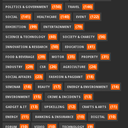
(150)
(146)
POLITICS & GOVERNMENT
TRAVEL
(141)
(140)
(122)
SOCIAL
HEALTHCARE
EVENT
(99)
(79)
EXHIBITION
ENTERTAINMENT
(60)
(56)
SCIENCE & TECHNOLOGY
SOCIETY & CHARITY
(50)
(41)
INNOVATION & RESEARCH
EDUCATION
(39)
(35)
(31)
FOOD & BEVERAGE
MOTOR
PROPERTY
(29)
(26)
(24)
INDUSTRY
CSR
AGRICULTURE
(23)
(18)
SOCIAL AFFAIRS
FASHION & PAGEANT
(18)
(17)
(16)
SEMINAR
BEAUTY
ENERGY & ENVIRONMENT
(15)
(13)
ENVIRONMENT
CRIME & INCIDENTS
(13)
(12)
(11)
GADGET & IT
UPSKILLING
CRAFTS & ARTS
(11)
(10)
(10)
ENERGY
BANKING & INSURANCE
DIGITAL
(10)
(10)
(9)
FORUM
VIDEO
TECHNOLOGY