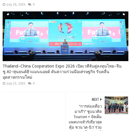
July 26, 2026
0
Thailand–China Cooperation Expo 2026 เปิดเวทีจับคู่ลงทุนไทย–จีน
ชู AI–หุ่นยนต์ฮิวแมนนอยด์ ดันความร่วมมือเศรษฐกิจ รับคลื่น
อุตสาหกรรมใหม่
July 23, 2026
0
NEXT
“การท่องเที่ยว
มาเก๊า” ชูแนวคิด
Tourism + จัดเต็ม
แพคเกจทัวร์เที่ยวสุด
คุ้ม ชวน ‘เต-นิว’ ร่วม