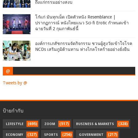
ถึงแก่กรรมอย่างสงบ
โก๋แก่ มันทุกเม็ด เปิดตัวหนัง Resemblance |
ปรากฏการณ์ หนังไทยแนว Sci-fi Erotic กำหนดเข้า
ฉายวันที่ 2 กุมภาพันธ์นี้
องค์การเภสัชกรรมจัดกิจกรรม ชวนผู้สูงวัยเข้าใจโรค
NCDs เสริมภูมิต้านทาน ห่างไกลโรคร้ายอย่างยั่งยืน
@
Tweets by @
ป้ายกำกับ
(695)
(517)
(328)
LIFESTYLE
ZOOM
BUSINESS & MARKETS
(327)
(256)
(217)
ECONOMY
SPORTS
GOVERNMENT