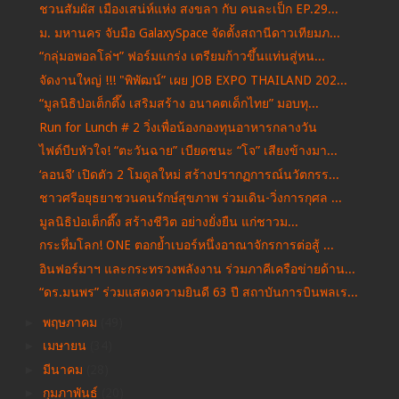
ชวนสัมผัส เมืองเสน่ห์แห่ง สงขลา กับ คนละเป็ก EP.29...
ม. มหานคร จับมือ GalaxySpace จัดตั้งสถานีดาวเทียมภ...
“กลุ่มอพอลโล่ฯ” ฟอร์มแกร่ง เตรียมก้าวขึ้นแท่นสู่หน...
จัดงานใหญ่ !!! "พิพัฒน์” เผย JOB EXPO THAILAND 202...
“มูลนิธิป่อเต็กตึ๊ง เสริมสร้าง อนาคตเด็กไทย” มอบทุ...
Run for Lunch # 2 วิ่งเพื่อน้องกองทุนอาหารกลางวัน
ไฟต์บีบหัวใจ! “ตะวันฉาย” เบียดชนะ “โจ” เสียงข้างมา...
‘ลอนจี’ เปิดตัว 2 โมดูลใหม่ สร้างปรากฏการณ์นวัตกรร...
ชาวศรีอยุธยาชวนคนรักษ์สุขภาพ ร่วมเดิน-วิ่งการกุศล ...
มูลนิธิป่อเต็กตึ๊ง สร้างชีวิต อย่างยั่งยืน แก่ชาวม...
กระหึ่มโลก! ONE ตอกย้ำเบอร์หนึ่งอาณาจักรการต่อสู้ ...
อินฟอร์มาฯ และกระทรวงพลังงาน ร่วมภาคีเครือข่ายด้าน...
“ดร.มนพร” ร่วมแสดงความยินดี 63 ปี สถาบันการบินพลเร...
►
พฤษภาคม
(49)
►
เมษายน
(34)
►
มีนาคม
(28)
►
กุมภาพันธ์
(20)