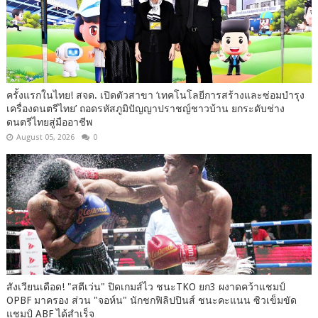
ครั้งแรกในไทย! สจด. เปิดตัวสาขา ‘เทคโนโลยีการสร้างและซ่อมบำรุง
เครื่องดนตรีไทย’ ​ถอดรหัสภูมิปัญญาปราชญ์ชาวบ้าน ยกระดับช่าง
ดนตรีไทยสู่มืออาชีพ
August 05, 2026
0
สังเวียนเดือด! "สตีเว่น" ปิดเกมส์ไว ชนะTKO ยก3 ผงาดคว้าแชมป์
OPBF มาครอง ส่วน "จอห์น" นักชกฟิลิปปินส์ ชนะคะแนน ซิวเข็มขัด
แชมป์ ABF ได้สำเร็จ