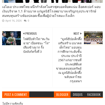
เอไอเอ ประเทศไทย ผนึกกำลังสโมสรฟุตบอลท็อตแน่ม ฮ็อตสเปอร์ มอบ
เงินบริจาค 1.1 ล้านบาท แก่มูลนิธิโรงพยาบาลเจริญกรุงประชารักษ์
สมทบทุนสร้างห้องปลอดเชื้อเพื่อผู้ป่วยโรคมะเร็งเด็ก
April 16, 2026
0
PREVIOUS
NEXT
ไฟต์บีบหัวใจ! “ตะวัน
“มูลนิธิป่อเต็กตึ๊ง
ฉาย” เบียดชนะ “โจ”
เสริมสร้าง อนาคต
เสียงข้างมาก รั้ง
เด็กไทย” มอบทุน
บัลลังก์ครั้งที่ 3
การศึกษาระดับชั้น
ประถม ประจำปี
2567 แก่เยาวชนที่
ประพฤติดีแต่
ขาดแคลนทุนทรัพย์
ณ มูลนิธิป่อเต็กตึ๊ง
พลับพลาไชย
กรุงเทพฯ
POST A COMMENT
BLOGGER
DISQUS
FACEBOOK
ไม่มีความคิดเห็น