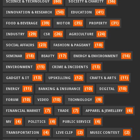
(60)
(56)
SCIENCE & TECHNOLOGY
SOCIETY & CHARITY
(50)
(41)
INNOVATION & RESEARCH
EDUCATION
(39)
(35)
(31)
FOOD & BEVERAGE
MOTOR
PROPERTY
(29)
(26)
(24)
INDUSTRY
CSR
AGRICULTURE
(23)
(18)
SOCIAL AFFAIRS
FASHION & PAGEANT
(18)
(17)
(16)
SEMINAR
BEAUTY
ENERGY & ENVIRONMENT
(15)
(13)
ENVIRONMENT
CRIME & INCIDENTS
(13)
(12)
(11)
GADGET & IT
UPSKILLING
CRAFTS & ARTS
(11)
(10)
(10)
ENERGY
BANKING & INSURANCE
DIGITAL
(10)
(10)
(9)
FORUM
VIDEO
TECHNOLOGY
(7)
(7)
(6)
FINANCIAL MARKET
TRADE
APPAREL & JEWELLERY
(4)
(4)
(4)
MV
POLITICS
PUBLIC SERVICE
(4)
(2)
(2)
TRANSPORTATION
LIVE CLIP
MUSIC CONTEST