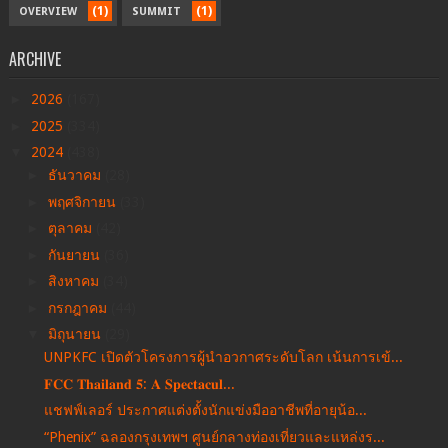
(1)
(1)
OVERVIEW
SUMMIT
ARCHIVE
►
2026
(167)
►
2025
(334)
▼
2024
(438)
►
ธันวาคม
(28)
►
พฤศจิกายน
(33)
►
ตุลาคม
(42)
►
กันยายน
(36)
►
สิงหาคม
(34)
►
กรกฎาคม
(44)
▼
มิถุนายน
(29)
UNPKFC เปิดตัวโครงการผู้นำอวกาศระดับโลก เน้นการเข้...
𝐅𝐂𝐂 𝐓𝐡𝐚𝐢𝐥𝐚𝐧𝐝 𝟓: 𝐀 𝐒𝐩𝐞𝐜𝐭𝐚𝐜𝐮𝐥...
แชฟฟ์เลอร์ ประกาศแต่งตั้งนักแข่งมืออาชีพที่อายุน้อ...
“Phenix” ฉลองกรุงเทพฯ ศูนย์กลางท่องเที่ยวและแหล่งร...