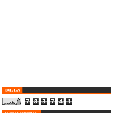
PAGEVIEWS
7
8
3
7
4
1