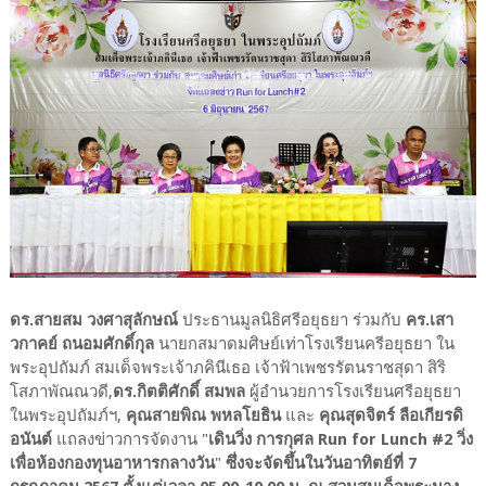
ดร.สายสม วงศาสุลักษณ์
ประธานมูลนิธิศรีอยุธยา ร่วมกับ
คร.เสา
วกาคย์ ถนอมศักดิ์กุล
นายกสมาดมศิษย์เท่าโรงเรียนครีอยุธยา ใน
พระอุปถัมภ์ สมเด็จพระเจ้าภคินีเธอ เจ้าฟ้าเพชรรัตนราชสุดา สิริ
โสภาพัณณวดี,
ดร.กิตติศักดิ์ สมพล
ผู้อำนวยการโรงเรียนศรีอยุธยา
ในพระอุปถัมภ์ฯ,
คุณสายพิณ พหลโยธิน
และ
คุณสุดจิตร์ ลือเกียรดิ
อนันต์
แถลงข่าวการจัดงาน "
เดินวิ่ง การกุศล Run for Lunch #2 วิ่ง
เพื่อห้องกองทุนอาหารกลางวัน
"
ซึ่งจะจัดขึ้นในวันอาทิตย์ที่ 7