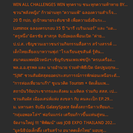
WIN ALL CHALLENGES WIN ทุกคราบ ชนะทุกความท้าทาย BY...
ชวน“พลังหญิง” ก้าวผ่านทุก “ความแพ้” ฉลองความสำเร็จ...
20 ปี กปถ. สู่เป้าหมายระดับชาติ เพื่อความยั่งยืนระ...
Luminox ฉลองครบรอบ 35 ปี “มารี เบรินเนอร์” และ “แด...
"ครูหนึ่ง"ฉัตรชัย สาสกุล จับมือผองเพื่อนเปิด "ค่าย...
ป.ป.ส. เชิญชวนเยาวชนร่วมกิจกรรมสื่อสาร สร้างสรรค์ ...
เด็กไทยเสี่ยงเบาหวานพุ่ง! "โรงเรียนสุขสันต์ รู้ทัน...
สมาคมแพทย์ผิวหนังฯ เชิญรับชมเพจเฟซบุ๊ก “ครบเครื่อง...
พล.อ.อ.สุรพล และ นายอำนวย ร่วมทำพิธีเปิด นัดปฐมฤกษ...
“SJM” ชวนสัมผัสสุดยอดประสบการณ์การพักผ่อนเหนือระดั...
“การท่องเที่ยวมาเก๊า” ชูแนวคิด Tourism + จัดเต็มแพ...
สถาบันวิจัยประชากรและสังคม ม.มหิดล ร่วมกับ สสส. เป...
ชวนสัมผัส เมืองเสน่ห์แห่ง สงขลา กับ คนละเป็ก EP.29...
ม. มหานคร จับมือ GalaxySpace จัดตั้งสถานีดาวเทียมภ...
“กลุ่มอพอลโล่ฯ” ฟอร์มแกร่ง เตรียมก้าวขึ้นแท่นสู่หน...
จัดงานใหญ่ !!! "พิพัฒน์” เผย JOB EXPO THAILAND 202...
“มูลนิธิป่อเต็กตึ๊ง เสริมสร้าง อนาคตเด็กไทย” มอบทุ...