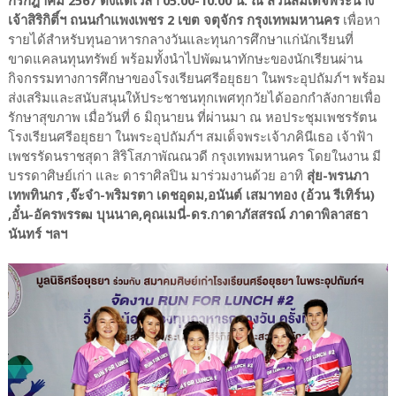
กรกฎาคม 2567 ตั้งแต่เวลา 05.00-10.00 น. ณ สวนสมเด็จพระนาง
เจ้าสิริกิติ์ฯ ถนนกำแพงเพชร 2 เขต จตุจักร กรุงเทพมหานคร
เพื่อหา
รายได้สำหรับทุนอาหารกลางวันและทุนการศึกษาแก่นักเรียนที่
ขาดแคลนทุนทรัพย์ พร้อมทั้งนำไปพัฒนาทักษะของนักเรียนผ่าน
กิจกรรมทางการศึกษาของโรงเรียนศรีอยุธยา ในพระอุปถัมภ์ฯ พร้อม
ส่งเสริมและสนับสนุนให้ประชาชนทุกเพศทุกวัยได้ออกกำลังกายเพื่อ
รักษาสุขภาพ เมื่อวันที่ 6 มิถุนายน ที่ผ่านมา ณ หอประชุมเพชรรัตน
โรงเรียนศรีอยุธยา ในพระอุปถัมภ์ฯ สมเด็จพระเจ้าภคินีเธอ เจ้าฟ้า
เพชรรัดนราชสุดา สิริโสภาพัณณวดี กรุงเทพมหานคร โดยในงาน มี
บรรดาศิษย์เก่า และ ดาราศิลปิน มาร่วมงานด้วย อาทิ
สุ่ย-พรนภา
เทพทินกร ,จ๊ะจ๋า-พริมรตา เดชอุดม,อนันต์ เสมาทอง (อ้วน รีเทิร์น)
,อั๋น-อัครพรรฒ บุนนาค,คุณเมนี่-ดร.กาดาภัสสรณ์ ภาดาพิลาสธา
นันทร์ ฯลฯ