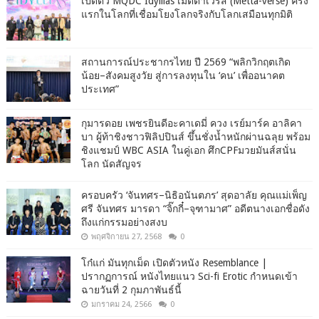
เปิดตัว MQDC Idyllias เมตตาเวิร์ส (Metta-verse) ครั้ง
แรกในโลกที่เชื่อมโยงโลกจริงกับโลกเสมือนทุกมิติ
สถานการณ์ประชากรไทย ปี 2569 “พลิกวิกฤตเกิด
น้อย–สังคมสูงวัย สู่การลงทุนใน ‘คน’ เพื่ออนาคต
ประเทศ”
กุมารดอย เพชรยินดีอะคาเดมี่ ควง เรย์มาร์ค อาลิคา
บา ผู้ท้าชิงชาวฟิลิปปินส์ ขึ้นชั่งน้ำหนักผ่านฉลุย พร้อม
ชิงแชมป์ WBC ASIA ในคู่เอก ศึกCPFมวยมันส์สนั่น
โลก นัดสัญจร
ครอบครัว ‘จันทศร–นิธิอนันตภร’ สุดอาลัย คุณแม่เพ็ญ
ศรี จันทศร มารดา “จิ๊กกี๋–จุฑามาศ” อดีตนางเอกชื่อดัง
ถึงแก่กรรมอย่างสงบ
พฤศจิกายน 27, 2568
0
โก๋แก่ มันทุกเม็ด เปิดตัวหนัง Resemblance |
ปรากฏการณ์ หนังไทยแนว Sci-fi Erotic กำหนดเข้า
ฉายวันที่ 2 กุมภาพันธ์นี้
มกราคม 24, 2566
0