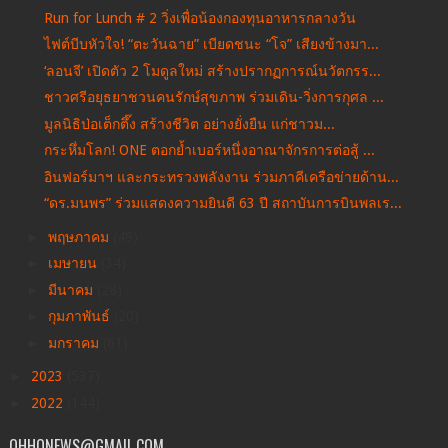
Run for Lunch # 2 วิ่งเพื่อน้องกองทุนอาหารกลางวัน
ไฟต์บีบหัวใจ! “ตะวันฉาย” เบียดชนะ “โจ” เสียงข้างมา...
‘ลอนจี’ เปิดตัว 2 โมดูลใหม่ สร้างปรากฏการณ์นวัตกรร...
ชาวศรีอยุธยาชวนคนรักษ์สุขภาพ ร่วมเดิน-วิ่งการกุศล ...
มูลนิธิป่อเต็กตึ๊ง สร้างชีวิต อย่างยั่งยืน แก่ชาวม...
กระหึ่มโลก! ONE ตอกย้ำเบอร์หนึ่งอาณาจักรการต่อสู้ ...
อินฟอร์มาฯ และกระทรวงพลังงาน ร่วมภาคีเครือข่ายด้าน...
“ดร.มนพร” ร่วมแสดงความยินดี 63 ปี สถาบันการบินพลเร...
►
พฤษภาคม
(49)
►
เมษายน
(34)
►
มีนาคม
(28)
►
กุมภาพันธ์
(20)
►
มกราคม
(61)
►
2023
(537)
►
2022
(144)
OHHONEWS@GMAIL.COM