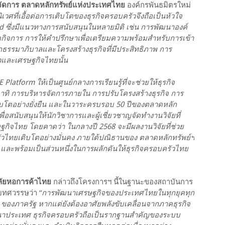
้จัดการ ตลาดหลักทรัพย์แห่งประเทศไทย
องค์กรพันธมิตรใหม่
เวศที่เอื้อต่อการเติบโตของธุรกิจครอบครัวจึงถือเป็นหัวใจ
 ซึ่งมีแนวทางการสนับสนุนในหลายมิติ เช่น การพัฒนาองค์
ิจการ การให้คำปรึกษาเพื่อเตรียมความพร้อมสำหรับการเข้า
กธรรมาภิบาลและโครงสร้างธุรกิจที่มีประสิทธิภาพ การ
รัวและเศรษฐกิจไทยนั้น
latform ให้เป็นศูนย์กลางการเรียนรู้ที่จะช่วยให้ธุรกิจ
าทิ การบริหารจัดการภายใน การปรับโครงสร้างธุรกิจ การ
ิบโตอย่างยั่งยืน และในวาระครบรอบ 50 ปีของตลาดหลัก
ื่อสนับสนุนให้นักวิชาการและผู้เชี่ยวชาญจัดทำงานวิจัยที่
กิจไทย โดยคาดว่า ในกลางปี 2568 จะมีผลงานวิจัยที่ช่วย
ัวไทยเติบโตอย่างมั่นคง ภายใต้ปณิธานของ ตลาดหลักทรัพย์ฯ
คน และพร้อมเป็นส่วนหนึ่งในการผลักดันให้ธุรกิจครอบครัวไทย
าลัยหอการค้าไทย
กล่าวถึงโครงการฯ นี้ในฐานะของสถาบันการ
บทศวรรษว่า “
การพัฒนาเศรษฐกิจของประเทศไทยในทุกยุคทุก
ของภาครัฐ หากแต่ยังต้องอาศัยพลังขับเคลื่อนจากภาคธุรกิจ
านาประเทศ ธุรกิจครอบครัวถือเป็นรากฐานสำคัญของระบบ