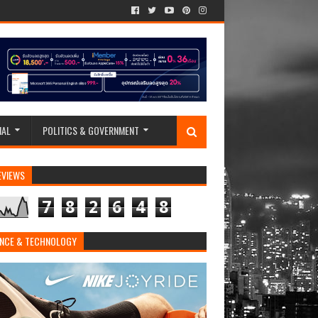
IAL
POLITICS & GOVERNMENT
EVIEWS
7
8
2
6
4
8
ENCE & TECHNOLOGY