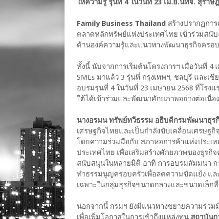
ให้ความรู้ รุ่นที่ 4 ในวันที่ 23 เม.ย.นี้ที่จ. สุราษ
Family Business Thailand
สร้างปรากฏการณ์
ตลาดหลักทรัพย์แห่งประเทศไทย เข้าร่วมสนับสน
ด้านองค์ความรู้และแนวทางพัฒนาธุรกิจครอบครั
ทั้งนี้ นับจากการเริ่มต้นโครงการฯ เมื่อวันท
SMEs มาแล้ว 3 รุ่นที่ กรุงเทพฯ, ชลบุรี และเช
อบรมรุ่นที่ 4 ในวันที่ 23 เมษายน 2568 ที่โรง
ใต้ได้เข้าร่วมและพัฒนาศักยภาพอย่างต่อเนื่อ
นางอรมน ทรัพย์ทวีธรรม อธิบดีกรมพัฒนาธุรก
เศรษฐกิจไทยและเป็นกำลังขับเคลื่อนเศรษฐกิจท
โดยความร่วมมือกับ สภาหอการค้าแห่งประเท
ประเทศไทย เพื่อเสริมสร้างศักยภาพของธุรกิจ
สนับสนุนในหลายมิติ อาทิ การอบรมสัมมนา การ
ทำธรรมนูญครอบครัวเพื่อลดความขัดแย้ง และ
เฉพาะในกลุ่มธุรกิจขนาดกลางและขนาดเล็กที
นอกจากนี้ กรมฯ ยังมีแนวทางขยายความร่วมมื
เพื่อเพิ่มโอกาสในการเข้าถึงแหล่งทุน
สถาบันก