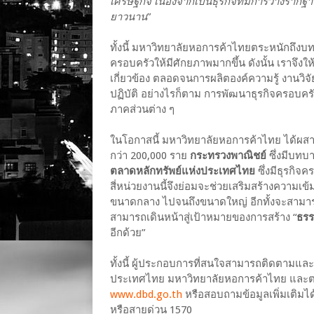
เศรษฐกิจ เนื่องจากเป็นธุรกิจที่มีการวางราก
ยาวนาน
”
ทั้งนี้ มหาวิทยาลัยหอการค้าไทยตระหนักถึง
ครอบครัวให้มีศักยภาพมากขึ้น ดังนั้น เราจึ
เกี่ยวข้อง ตลอดจนการผลิตองค์ความรู้ งานวิ
ปฏิบัติ อย่างไรก็ตาม การพัฒนาธุรกิจครอบคร
ภาคส่วนต่าง ๆ
ในโอกาสนี้ มหาวิทยาลัยหอการค้าไทย ได้ผส
กว่า 200,000 ราย
กระทรวงพาณิชย์
ซึ่งมีบท
ตลาดหลักทรัพย์แห่งประเทศไทย
ซึ่งมีธุรกิจ
สี่หน่วยงานนี้จึงย่อมจะช่วยเสริมสร้างความเข
ขนาดกลาง ไปจนถึงขนาดใหญ่ อีกทั้งจะสามาร
สามารถเดินหน้าสู่เป้าหมายของการสร้าง “
ธรร
อีกด้วย”
ทั้งนี้ ผู้ประกอบการที่สนใจสามารถติดตามและ
ประเทศไทย มหาวิทยาลัยหอการค้าไทย และตล
www.dbd.go.th
หรือสอบถามข้อมูลเพิ่มเติมได
หรือสายด่วน 1570