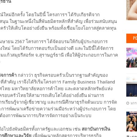
ฎร์ธานี
ใหม่อีกครั้ง โดยในปีนี้ โครงการฯ ได้รับเกียรติจาก
ุน ในฐานะหนึ่งในสี่พันธมิตรหลักที่สำคัญ เพื่อร่วมสนับสนุน
วให้เติบโตอย่างยั่งยืน พร้อมทั้งเชื่อมโยงโอกาสสู่ตลาดทุน
PO
ี่ 4 เมษายน 2567 โครงการฯ ได้จัดอบรมให้กับผู้ประกอบการ
ียงใหม่ โดยได้รับการตอบรับเป็นอย่างดี และในปีนี้ได้จัดการ
แรมแก้วสมุยรีสอร์ท จ.สุราษฎร์ธานี เพื่อให้ผู้ประกอบการในภาค
ง
ิจการค้า
กล่าวว่า ธุรกิจครอบครัวเป็นรากฐานสำคัญของ
ี่สำคัญ เราจึงได้ริเริ่มโครงการ Family Business Thailand
ศไทย มหาวิทยาลัยหอการค้าไทย และตลาดหลักทรัพย์แห่ง
ครอบครัวไทยให้สามารถเติบโตได้อย่างยั่งยืน ผ่านการ
เรียนรู้จากผู้เชี่ยวชาญ และกรณีศึกษาธุรกิจต้นแบบ การจัด
มกร
การพัฒนาเครือข่ายความร่วมมือระหว่างผู้ประกอบการ โดย
่ต้องการพัฒนาการบริหารจัดการอย่างเป็นระบบ
อไปยังพันธมิตรทั้งภาครัฐและเอกชน เช่น
สถาบันการเงิน
ารศึกษาและวิจัย
เพื่อพัฒนาหลักสูตรการบริหารธุรกิจ