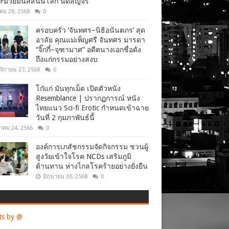
Fมวยมันส์สนั่นโลก นัดสัญจร
าคม 28, 2568
0
ครอบครัว ‘จันทศร–นิธิอนันตภร’ สุด
อาลัย คุณแม่เพ็ญศรี จันทศร มารดา
“จิ๊กกี๋–จุฑามาศ” อดีตนางเอกชื่อดัง
ถึงแก่กรรมอย่างสงบ
จิกายน 27, 2568
0
โก๋แก่ มันทุกเม็ด เปิดตัวหนัง
Resemblance | ปรากฏการณ์ หนัง
ไทยแนว Sci-fi Erotic กำหนดเข้าฉาย
วันที่ 2 กุมภาพันธ์นี้
าคม 24, 2566
0
องค์การเภสัชกรรมจัดกิจกรรม ชวนผู้
สูงวัยเข้าใจโรค NCDs เสริมภูมิ
ต้านทาน ห่างไกลโรคร้ายอย่างยั่งยืน
มิถุนายน 30, 2568
0
ts by @