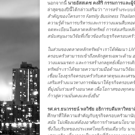
นอกจากนี้
นายอัสสเดช คงสิริ กรรมการและผู
ล่าสุดของปีนี้ได้กล่าวเสริมว่า “
การสร้างระบบนิ
สำคัญของโครงการ Family Business Thailand
ความรู้ด้านการบริหารและการวางแผนสืบทอดก
จดทะเบียนในตลาดหลักทรัพย์ การส่งเสริมหลั
สนับสนุนงานวิจัยที่เกี่ยวข้องกับธุรกิจครอบค
ในส่วนของตลาดหลักทรัพย์ฯ เราได้พัฒนา LiVE P
ครอบครัวสามารถเข้าถึงหลักสูตรเฉพาะด้าน อ
วางแผนมรดก และการสร้างกลยุทธ์เพื่อการเต
ทรัพย์ฯ เราได้ขยายความร่วมมือด้านงานวิจัยเพ
เชื่อมโยงธุรกิจครอบครัวกับตลาดทุนและเศรษฐ
เสริมสร้างแนวทางการพัฒนาให้ธุรกิจครอบคร
ที่มุ่งมั่นร่วมสร้างอนาคต เพื่อโอกาสของทุก
ก้าวสู่ความมั่นคงและยั่งยืน
”
รศ.ดร.ธนวรรธน์ พลวิชัย อธิการบดีมหาวิทย
ศึกษาที่ให้ความสำคัญกับธุรกิจครอบครัวมานั
สมัย ไม่เพียงแต่ต้องอาศัยการกำหนดนโยบาย 
ซึ่งในบริบทของประเทศไทยก็เช่นเดียวกับ น