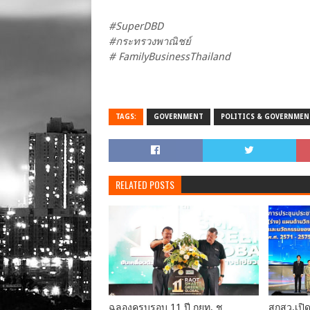
#SuperDBD
#กระทรวงพาณิชย์
# FamilyBusinessThailand
TAGS:
GOVERNMENT
POLITICS & GOVERNMEN
RELATED POSTS
ฉลองครบรอบ 11 ปี กยท. ชู
สกสว.เปิด