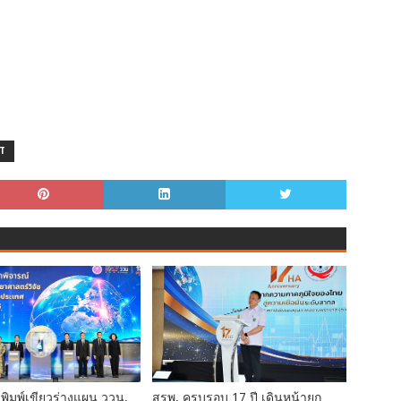
T
พิมพ์เขียวร่างแผน ววน.
สรพ. ครบรอบ 17 ปี เดินหน้ายก