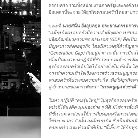
ครอบครัว รวมทั้งหน่วยงานภาครัฐและองค์กรภา
มือเหล่านี้จะช่วยให้ธุรกิจครอบครัวไทยสามารถ
ขณะที่
นายสนั่น อังอุบลกุล ประธานกรรมก
“
แม้ธุรกิจครอบครัวมีความสำคัญต่อการขับเ
ผลิตภัณฑ์มวลรวมของประเทศ (GDP) คิดเป็น 71
ปัญหาการส่งต่อธุรกิจ โดยมีสาเหตุที่สำคัญจา
(Generation Gap) กันอยู่มาก ฉะนั้น การมีกลไก
เพื่อเป็นแนวทางปฏิบัติที่ชัดเจน รวมทั้งการจัดตั
ธุรกิจครอบครัวเติบโตได้อย่างยั่งยืน ดังนั้น โ
การทำความเข้าใจเรื่องการสร้างธรรมนูญครอบ
ครอบครัวที่ประสบความสำเร็จ เพื่อให้ธุรกิจคร
สู่เป้าหมายของการพัฒนา “
ธรรมนูญแห่งชาติ
ในทางปฏิบัติ “คนรุ่นใหญ่” ในธุรกิจครอบครัวเอง
หน้าที่ให้แง่คิด มุมมองต่าง ๆ ที่ดี มิใช่การสั
ดีขึ้น และจะส่งผลให้การสืบทอดหรือการส่งต่อธ
ใช้ระยะเวลา ดังนั้น องค์กรธุรกิจ ซึ่งเป็นพันธ
ครอบครัว และทำหน้าที่เป็น “พี่เลี้ยง” ให้กับทุ