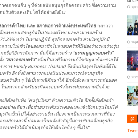
ศึกCP
คเอกชนอื่น ๆ ที่ช่วยสนับสนุนธุรกิจครอบครัว ซึ่งความร่วม
ตุล
ปรับตัวและเติบโตได้อย่างยั่งยืน”
ารหอการค้าไทย และ สภาหอการค้าแห่งประเทศไทย
กล่าวว่า
คลื่อนระบบเศรษฐกิจในประเทศไทย และสามารถสร้าง
.23% ทว่า ในทางปฏิบัติ ธุรกิจครอบครัว ส่วนใหญ่มักมี
พฤศ
กความไม่เข้าใจของสมาชิกในครอบครัวที่มีช่องว่างระหว่างรุ่น
หรือวิธีการจัดการ นั่นก็คือการสร้าง “
ธรรมนูญครอบครัว
”
้ง “
สภาครอบครัว
” เพื่อเป็นเวทีในการแก้ไขปัญหาก็จะช่วยให้
ครงการ Family Business Thailand จึงนับเป็นจุดเริ่มต้นที่ดีใน
ครัว อีกทั้งยังสามารถแบ่งปันประสบการณ์จากธุรกิจ
มกร
อบครัวอื่น ๆ ใช้เป็นกรณีศึกษาได้ อีกทั้งยังจะสามารถต่อยอด
” ในอนาคตสำหรับธุรกิจครอบครัวในระดับมหภาคอีกด้วย
ก็ต้องรับฟัง “คนรุ่นใหม่” ด้วยความเข้าใจ อีกทั้งยังต้องทำ
่งเพียงอย่างเดียว เพื่อช่วยประคับประคองและเข้าถึงคนรุ่นใหม่ได้
ุรกิจเป็นไปได้อย่างราบรื่น เนื่องจากเป็นกระบวนการที่ต้อง
@
มิตรหลักเหล่านี้ ย่อมจะเป็นพลังสำคัญในการขับเคลื่อนธุรกิจ
กครอบครัวได้ดำเนินธุรกิจให้เติบโตยิ่ง ๆ ขึ้นไป
”
Twee