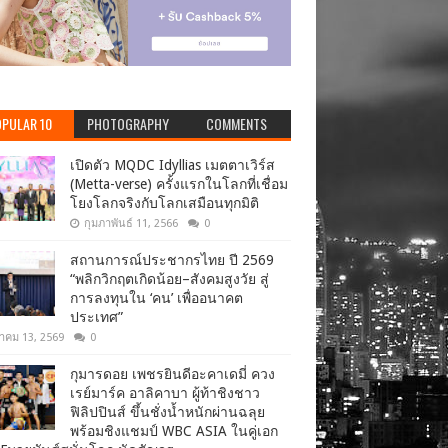
PULAR 10
PHOTOGRAPHY
COMMENTS
เปิดตัว MQDC Idyllias เมตตาเวิร์ส
(Metta-verse) ครั้งแรกในโลกที่เชื่อม
โยงโลกจริงกับโลกเสมือนทุกมิติ
กุมภาพันธ์ 11, 2566
0
สถานการณ์ประชากรไทย ปี 2569
“พลิกวิกฤตเกิดน้อย–สังคมสูงวัย สู่
การลงทุนใน ‘คน’ เพื่ออนาคต
ประเทศ”
าคม 13, 2569
0
กุมารดอย เพชรยินดีอะคาเดมี่ ควง
เรย์มาร์ค อาลิคาบา ผู้ท้าชิงชาว
ฟิลิปปินส์ ขึ้นชั่งน้ำหนักผ่านฉลุย
พร้อมชิงแชมป์ WBC ASIA ในคู่เอก