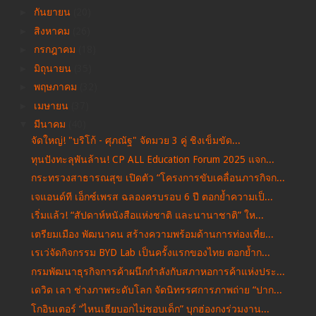
►
กันยายน
(20)
►
สิงหาคม
(26)
►
กรกฎาคม
(18)
►
มิถุนายน
(35)
►
พฤษภาคม
(32)
►
เมษายน
(37)
▼
มีนาคม
(40)
จัดใหญ่! "บริโก้ - ศุภณัฐ" จัดมวย 3 คู่ ชิงเข็มขัด...
ทุนปังทะลุพันล้าน! CP ALL Education Forum 2025 แจก...
กระทรวงสาธารณสุข เปิดตัว “โครงการขับเคลื่อนภารกิจก...
เจแอนด์ที เอ็กซ์เพรส ฉลองครบรอบ 6 ปี ตอกย้ำความเป็...
เริ่มแล้ว! “สัปดาห์หนังสือแห่งชาติ และนานาชาติ” ให...
เตรียมเมือง พัฒนาคน สร้างความพร้อมด้านการท่องเที่ย...
เรเว่จัดกิจกรรม BYD Lab เป็นครั้งแรกของไทย ตอกย้ำก...
กรมพัฒนาธุรกิจการค้าผนึกกำลังกับสภาหอการค้าแห่งประ...
เดวิด เลา ช่างภาพระดับโลก จัดนิทรรศการภาพถ่าย “ปาก...
โกอินเตอร์ “ไหนเฮียบอกไม่ชอบเด็ก” บุกฮ่องกงร่วมงาน...