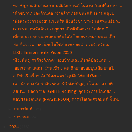
ขอเชิญร่วมสืบสานประเพณีสงกรานต์ ในงาน "แฮปปี้สงกรา...
"นำขบวน" เตะก้านคอ "จ่ากล้า" ก่อนชนะแต้ม ผ่านฉลุยเ...
"พ่อพระวงการมวย" นายนริส สิงหวังชา ประธานสหพันธ์มว...
เจ เปรม เทพหัสดิน ณ อยุธยา เปิดตัวกิจกรรมใหม่สุด E...
เที่ยวนครนายก ความสนุกล้นใจไม่ไกลกรุงเทพฯ คนละเป็ก...
พพ.ชี้แจง! ฝายธงน้อยไม่ใช่สาเหตุของน้ำท่วมจังหวัดน...
LIXIL Environmental Vision 2050
“พีระพันธุ์ สาลีรัฐวิภาค” มอบบ้านและเกียรติบัตรแสด...
"ยอดเหล็กแหลม" ผ่านเข้า 8 คน ศึกมวยรอบปูนเสือ มวยไ...
ส.กีฬาเรือเร็วฯ ส่ง ”น้องเพชร“ ลุยศึก World Games ...
เฉา คัง ฮวง นักชกจีน ชนะ KO พงษ์ปัญญา โฉมอาจ ยกที่...
สสปน. เปิดตัว “16 IGNITE Routing” จุดประกายไอเดียก...
แอปฯ เพรกินสัน (PRAYKINSON) คาราโอเกะสวดมนต์ ฟื้นฟ...
►
กุมภาพันธ์
(35)
►
มกราคม
(24)
►
2024
(438)