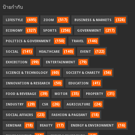
ป้ายกำกับ
(695)
(517)
(328)
LIFESTYLE
ZOOM
BUSINESS & MARKETS
(327)
(256)
(217)
ECONOMY
SPORTS
GOVERNMENT
(150)
(146)
POLITICS & GOVERNMENT
TRAVEL
(141)
(140)
(122)
SOCIAL
HEALTHCARE
EVENT
(99)
(79)
EXHIBITION
ENTERTAINMENT
(60)
(56)
SCIENCE & TECHNOLOGY
SOCIETY & CHARITY
(50)
(41)
INNOVATION & RESEARCH
EDUCATION
(39)
(35)
(31)
FOOD & BEVERAGE
MOTOR
PROPERTY
(29)
(26)
(24)
INDUSTRY
CSR
AGRICULTURE
(23)
(18)
SOCIAL AFFAIRS
FASHION & PAGEANT
(18)
(17)
(16)
SEMINAR
BEAUTY
ENERGY & ENVIRONMENT