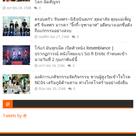
โลก นัดสัญจร
ตุลาคม 28, 2568
0
ครอบครัว ‘จันทศร–นิธิอนันตภร’ สุดอาลัย คุณแม่เพ็ญ
ศรี จันทศร มารดา “จิ๊กกี๋–จุฑามาศ” อดีตนางเอกชื่อดัง
ถึงแก่กรรมอย่างสงบ
พฤศจิกายน 27, 2568
0
โก๋แก่ มันทุกเม็ด เปิดตัวหนัง Resemblance |
ปรากฏการณ์ หนังไทยแนว Sci-fi Erotic กำหนดเข้า
ฉายวันที่ 2 กุมภาพันธ์นี้
มกราคม 24, 2566
0
องค์การเภสัชกรรมจัดกิจกรรม ชวนผู้สูงวัยเข้าใจโรค
NCDs เสริมภูมิต้านทาน ห่างไกลโรคร้ายอย่างยั่งยืน
มิถุนายน 30, 2568
0
@
Tweets by @