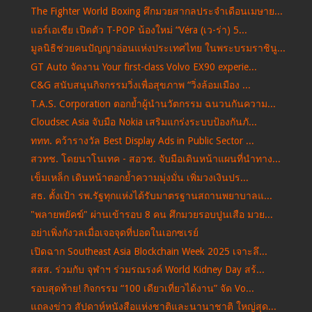
The Fighter World Boxing ศึกมวยสากลประจำเดือนเมษาย...
แอร์เอเชีย เปิดตัว T-POP น้องใหม่ “Véra (เว-ร่า) 5...
มูลนิธิช่วยคนปัญญาอ่อนแห่งประเทศไทย ในพระบรมราชินู...
GT Auto จัดงาน Your first-class Volvo EX90 experie...
C&G สนับสนุนกิจกรรมวิ่งเพื่อสุขภาพ “วิ่งล้อมเมือง ...
T.A.S. Corporation ตอกย้ำผู้นำนวัตกรรม ฉนวนกันความ...
Cloudsec Asia จับมือ Nokia เสริมแกร่งระบบป้องกันภั...
ททท. คว้ารางวัล Best Display Ads in Public Sector ...
สวทช. โดยนาโนเทค - สอวช. จับมือเดินหน้าแผนที่นำทาง...
เข็มเหล็ก เดินหน้าตอกย้ำความมุ่งมั่น เพิ่มวงเงินปร...
สธ. ตั้งเป้า รพ.รัฐทุกแห่งได้รับมาตรฐานสถานพยาบาลแ...
"พลายพยัคฆ์" ผ่านเข้ารอบ 8 คน ศึกมวยรอบปูนเสือ มวย...
อย่าเพิ่งกังวลเมื่อเจอจุดที่ปอดในเอกซเรย์
เปิดฉาก Southeast Asia Blockchain Week 2025 เจาะลึ...
สสส. ร่วมกับ จุฬาฯ ร่วมรณรงค์ World Kidney Day สร้...
รอบสุดท้าย! กิจกรรม “100 เดียวเที่ยวได้งาน” จัด Vo...
แถลงข่าว สัปดาห์หนังสือแห่งชาติและนานาชาติ ใหญ่สุด...