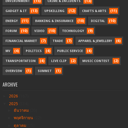
(15)
(13)
ENVIRONMENT
CRIME & INCIDENTS
(13)
(12)
(11)
GADGET & IT
UPSKILLING
CRAFTS & ARTS
(11)
(10)
(10)
ENERGY
BANKING & INSURANCE
DIGITAL
(10)
(10)
(9)
FORUM
VIDEO
TECHNOLOGY
(7)
(7)
(6)
FINANCIAL MARKET
TRADE
APPAREL & JEWELLERY
(4)
(4)
(4)
MV
POLITICS
PUBLIC SERVICE
(4)
(2)
(2)
TRANSPORTATION
LIVE CLIP
MUSIC CONTEST
(1)
(1)
OVERVIEW
SUMMIT
ARCHIVE
►
2026
(167)
▼
2025
(334)
►
ธันวาคม
(20)
►
พฤศจิกายน
(22)
►
ตุลาคม
(25)