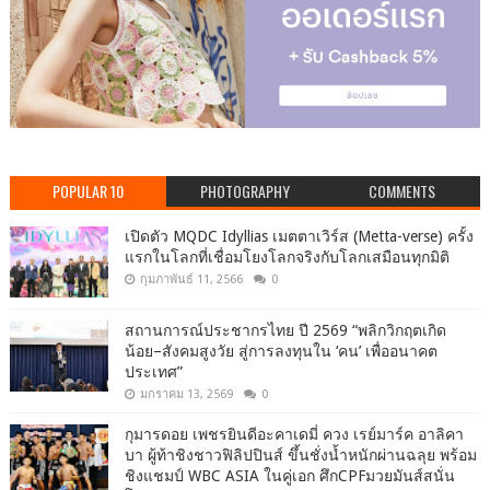
POPULAR 10
PHOTOGRAPHY
COMMENTS
เปิดตัว MQDC Idyllias เมตตาเวิร์ส (Metta-verse) ครั้ง
แรกในโลกที่เชื่อมโยงโลกจริงกับโลกเสมือนทุกมิติ
กุมภาพันธ์ 11, 2566
0
สถานการณ์ประชากรไทย ปี 2569 “พลิกวิกฤตเกิด
น้อย–สังคมสูงวัย สู่การลงทุนใน ‘คน’ เพื่ออนาคต
ประเทศ”
มกราคม 13, 2569
0
กุมารดอย เพชรยินดีอะคาเดมี่ ควง เรย์มาร์ค อาลิคา
บา ผู้ท้าชิงชาวฟิลิปปินส์ ขึ้นชั่งน้ำหนักผ่านฉลุย พร้อม
ชิงแชมป์ WBC ASIA ในคู่เอก ศึกCPFมวยมันส์สนั่น