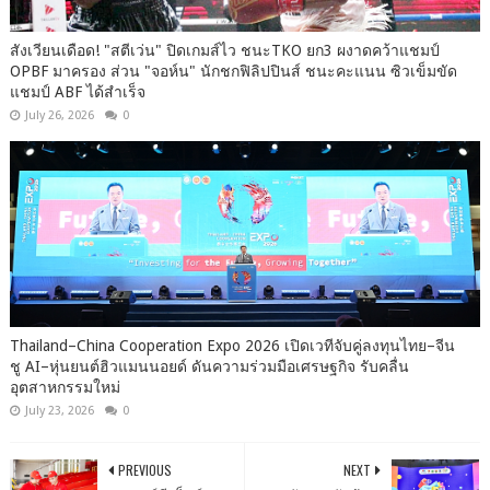
สังเวียนเดือด! "สตีเว่น" ปิดเกมส์ไว ชนะTKO ยก3 ผงาดคว้าแชมป์
OPBF มาครอง ส่วน "จอห์น" นักชกฟิลิปปินส์ ชนะคะแนน ซิวเข็มขัด
แชมป์ ABF ได้สำเร็จ
July 26, 2026
0
Thailand–China Cooperation Expo 2026 เปิดเวทีจับคู่ลงทุนไทย–จีน
ชู AI–หุ่นยนต์ฮิวแมนนอยด์ ดันความร่วมมือเศรษฐกิจ รับคลื่น
อุตสาหกรรมใหม่
July 23, 2026
0
PREVIOUS
NEXT