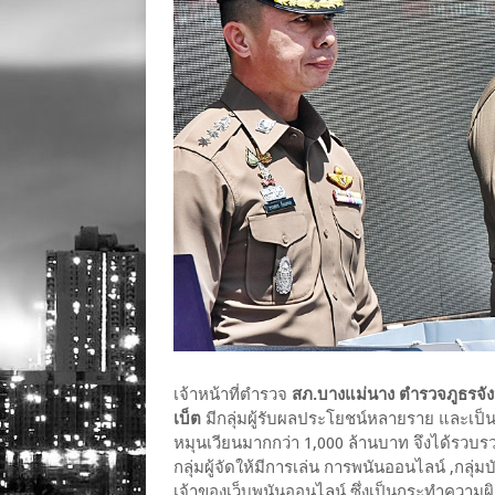
เจ้าหน้าที่ตำรวจ
สภ.บางแม่นาง ตำรวจภูธรจัง
เบ็ต
มีกลุ่มผู้รับผลประโยชน์หลายราย และเป็น
หมุนเวียนมากกว่า 1,000 ล้านบาท จึงได้รว
กลุ่มผู้จัดให้มีการเล่น การพนันออนไลน์ ,กลุ่มบ
เจ้าของเว็บพนันออนไลน์ ซึ่งเป็นกระทำความผิด