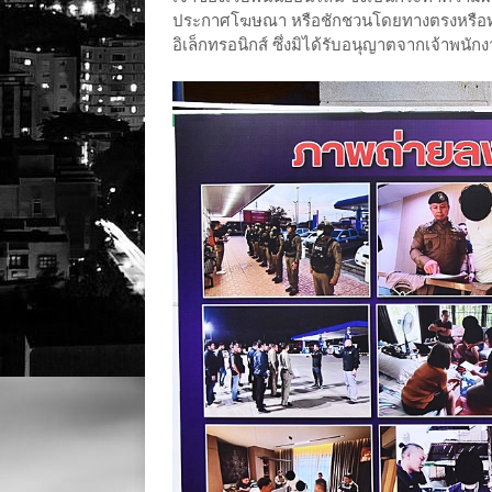
ประกาศโฆษณา หรือชักชวนโดยทางตรงหรือทางอ้อ
อิเล็กทรอนิกส์ ซึ่งมิได้รับอนุญาตจากเจ้าพนัก