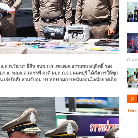
มกร
.ท.วัฒนา ยี่จีน ผบช.ภ.1 ,พล.ต.ต.อรรถพล อนุสิทธิ์ รอง
.ภ.๑, พล.ต.ต.เดชรพี คงดี ผบก.ภ.จว.นนทบุรี ได้สั่งการให้ทุก
สวน เร่งรัดสืบสวนจับกุม ปราบปรามการพนันออนไลน์อย่างเด็ด
@
Twee