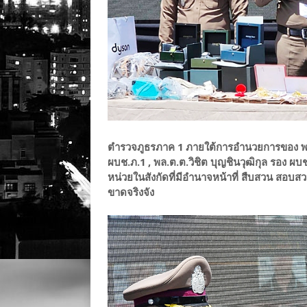
ตำรวจภูธรภาค 1 ภายใต้การอำนวยการของ พล.ต
ผบช.ภ.1 , พล.ต.ต.วิชิต บุญชินวุฒิกุล รอง ผบช
หน่วยในสังกัดที่มีอำนาจหน้าที่ สืบสวน สอบ
ขาดจริงจัง