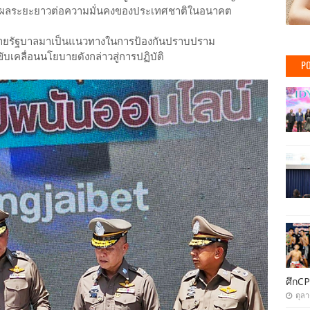
ส่งผลระยะยาวต่อความมั่นคงของประเทศชาติในอนาคต
ำนโยบายรัฐบาลมาเป็นแนวทางในการป้องกันปราบปราม
คลื่อนนโยบายดังกล่าวสู่การปฏิบัติ
PO
ศึกCP
ตุล