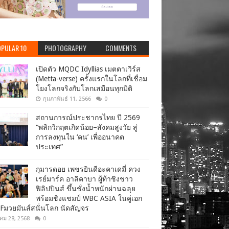
PULAR 10
PHOTOGRAPHY
COMMENTS
เปิดตัว MQDC Idyllias เมตตาเวิร์ส
(Metta-verse) ครั้งแรกในโลกที่เชื่อม
โยงโลกจริงกับโลกเสมือนทุกมิติ
กุมภาพันธ์ 11, 2566
0
สถานการณ์ประชากรไทย ปี 2569
“พลิกวิกฤตเกิดน้อย–สังคมสูงวัย สู่
การลงทุนใน ‘คน’ เพื่ออนาคต
ประเทศ”
กุมารดอย เพชรยินดีอะคาเดมี่ ควง
เรย์มาร์ค อาลิคาบา ผู้ท้าชิงชาว
ฟิลิปปินส์ ขึ้นชั่งน้ำหนักผ่านฉลุย
พร้อมชิงแชมป์ WBC ASIA ในคู่เอก
Fมวยมันส์สนั่นโลก นัดสัญจร
าคม 28, 2568
0