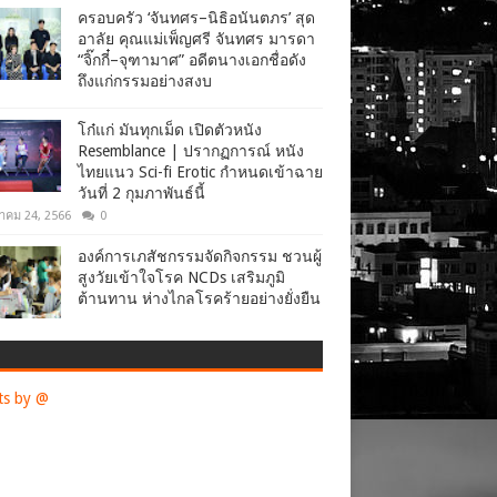
ครอบครัว ‘จันทศร–นิธิอนันตภร’ สุด
อาลัย คุณแม่เพ็ญศรี จันทศร มารดา
“จิ๊กกี๋–จุฑามาศ” อดีตนางเอกชื่อดัง
ถึงแก่กรรมอย่างสงบ
โก๋แก่ มันทุกเม็ด เปิดตัวหนัง
Resemblance | ปรากฏการณ์ หนัง
ไทยแนว Sci-fi Erotic กำหนดเข้าฉาย
วันที่ 2 กุมภาพันธ์นี้
าคม 24, 2566
0
องค์การเภสัชกรรมจัดกิจกรรม ชวนผู้
สูงวัยเข้าใจโรค NCDs เสริมภูมิ
ต้านทาน ห่างไกลโรคร้ายอย่างยั่งยืน
ts by @