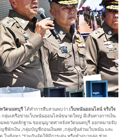
หวัดนนทบุรี
ได้ทำการสืบสวนพบว่า
เว็บพนันออนไลน์ จริงใจ
 กลุ่มเครือข่ายเว็บพนันออนไลน์ขนาดใหญ่ มีเส้นทางการเงิน
บรวมพยานหลักฐาน ขออนุญาตศาลจังหวัดนนทบุรี ออกหมายจับ
ัญชีพักเงิน ,กลุ่มบัญชีถอนเงินสด ,กลุ่มหุ้นส่วนเว็บพนัน และ
 ในข้อหา “ร่วมกันจัดให้มีการเล่น หรือทำอุบายล่อ ช่วย