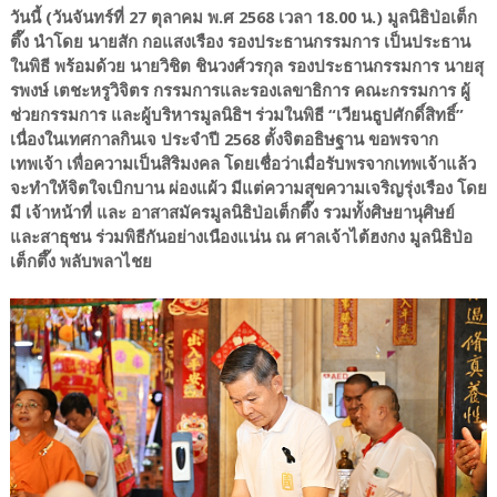
วันนี้ (วันจันทร์ที่ 27 ตุลาคม พ.ศ 2568 เวลา 18.00 น.) มูลนิธิป่อเต็ก
ตึ๊ง นำโดย นายสัก กอแสงเรือง รองประธานกรรมการ เป็นประธาน
ในพิธี พร้อมด้วย นายวิชิต ชินวงศ์วรกุล รองประธานกรรมการ นายสุ
รพงษ์ เตชะหรูวิจิตร กรรมการและรองเลขาธิการ คณะกรรมการ ผู้
ช่วยกรรมการ และผู้บริหารมูลนิธิฯ ร่วมในพิธี “เวียนธูปศักดิ์สิทธิ์”
เนื่องในเทศกาลกินเจ ประจำปี 2568 ตั้งจิตอธิษฐาน ขอพรจาก
เทพเจ้า เพื่อความเป็นสิริมงคล โดยเชื่อว่าเมื่อรับพรจากเทพเจ้าแล้ว
จะทำให้จิตใจเบิกบาน ผ่องแผ้ว มีแต่ความสุขความเจริญรุ่งเรือง โดย
มี เจ้าหน้าที่ และ อาสาสมัครมูลนิธิป่อเต็กตึ๊ง รวมทั้งศิษยานุศิษย์
และสาธุชน ร่วมพิธีกันอย่างเนืองแน่น ณ ศาลเจ้าไต้ฮงกง มูลนิธิป่อ
เต็กตึ๊ง พลับพลาไชย