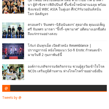
บา ผู้ท้าชิงชาวฟิลิปปินส์ ขึ้นชั่งน้ำหนักผ่านฉลุย พร้อม
ชิงแชมป์ WBC ASIA ในคู่เอก ศึกCPFมวยมันส์สนั่น
โลก นัดสัญจร
ครอบครัว ‘จันทศร–นิธิอนันตภร’ สุดอาลัย คุณแม่เพ็ญ
ศรี จันทศร มารดา “จิ๊กกี๋–จุฑามาศ” อดีตนางเอกชื่อดัง
ถึงแก่กรรมอย่างสงบ
โก๋แก่ มันทุกเม็ด เปิดตัวหนัง Resemblance |
ปรากฏการณ์ หนังไทยแนว Sci-fi Erotic กำหนดเข้า
ฉายวันที่ 2 กุมภาพันธ์นี้
องค์การเภสัชกรรมจัดกิจกรรม ชวนผู้สูงวัยเข้าใจโรค
NCDs เสริมภูมิต้านทาน ห่างไกลโรคร้ายอย่างยั่งยืน
@
Tweets by @