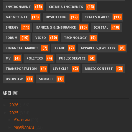
(15)
(13)
ENVIRONMENT
CRIME & INCIDENTS
(13)
(12)
(11)
GADGET & IT
UPSKILLING
CRAFTS & ARTS
(11)
(10)
(10)
ENERGY
BANKING & INSURANCE
DIGITAL
(10)
(10)
(9)
FORUM
VIDEO
TECHNOLOGY
(7)
(7)
(6)
FINANCIAL MARKET
TRADE
APPAREL & JEWELLERY
(4)
(4)
(4)
MV
POLITICS
PUBLIC SERVICE
(4)
(2)
(2)
TRANSPORTATION
LIVE CLIP
MUSIC CONTEST
(1)
(1)
OVERVIEW
SUMMIT
ARCHIVE
►
2026
(166)
▼
2025
(334)
►
ธันวาคม
(20)
►
พฤศจิกายน
(22)