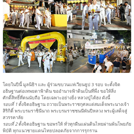
โดยในปีนี้ มูลนิธิฯ และ ผู้ร่วมขบวนแห่เวียนธูป 3 รอบ จะตั้งจิต
อธิษฐานต่อเทพยดาฟ้าดิน ขออำนาจฟ้าดินเป็นที่พึ่ง ขอให้สิ่ง
ศักดิ์สิทธิ์ที่ตนนับถือ โดยเฉพาะอย่างยิ่ง หลวงปู่ไต้ฮง ดังนี้
รอบที่ 1
ตั้งจิตอธิษฐาน ถวายเป็นพระราชกุศลแด่สมเด็จพระนางเจ้า
สิริกิติ์ พระบรมราชินีนาถ พระบรมราชชนนีพันปีหลวง พระผู้เสด็จสู่
สวรรคาลัย
รอบที่ 2
ตั้งจิตอธิษฐาน ขอพรให้ ทั่วทุกผืนแผ่นดินไทยผ่านพ้นโพยภัย
พิบัติ ทุกแนวชายแดนไทยปลอดภัยจากการรุกราน