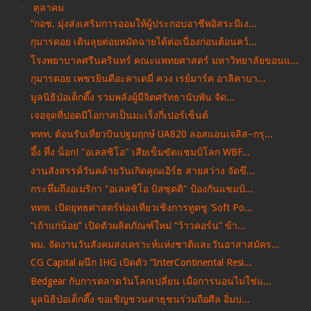
▼
ตุลาคม
(25)
“กอช. มุ่งส่งเสริมการออมให้ผู้ประกอบอาชีพอิสระมีเง...
กุมารดอย เดินลุยต่อยหมัดฉายได้ต่อเนื่องก่อนต้อนคว้...
โรงพยาบาลศรีนครินทร์ คณะแพทยศาสตร์ มหาวิทยาลัยขอนแ...
กุมารดอย เพชรยินดีอะคาเดมี่ ควง เรย์มาร์ค อาลิคาบา...
มูลนิธิป่อเต็กตึ๊ง รวมพลังผู้มีจิตศรัทธานับพัน จัด...
เจอจุดที่ปอดมีโอกาสเป็นมะเร็งกี่เปอร์เซ็นต์
ททท. ต้อนรับเที่ยวบินปฐมฤกษ์ UA820 ลอสแอนเจลิส–กรุ...
อึ้ง ทึ่ง น็อก! "อเลสซิโอ" เสียเข็มขัดแชมป์โลก WBF...
งานสังสรรค์วันคล้ายวันเกิดคุณเอิร์ธ สายสว่าง จัดขึ...
กระหึ่มถึงอเมริกา "อเลสซิโอ บิสซุตติ" ป้องกันแชมป์...
ททท. เปิดยุทธศาสตร์ท่องเที่ยวเชิงการทูตชู ‘Soft Po...
“เถ้าแก่น้อย” เปิดตัวผลิตภัณฑ์ใหม่ “ว้าวคอร์น” ข้า...
พม. จัดงานวันสังคมสงเคราะห์แห่งชาติและวันอาสาสมัคร...
CG Capital ผนึก IHG เปิดตัว “InterContinental Resi...
Bedgear กับการตลาดวันโลกเปลี่ยน เมื่อการนอนไม่ใช่แ...
มูลนิธิป่อเต็กตึ๊ง ขอเชิญชวนสาธุชนร่วมถือศีล อิ่มบ...