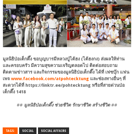
มูลนิธิป่อเต็กตึ๊ง ขอบุญบารมีหลวงปู่ไต้ฮง (ไต้ฮงกง) ส่งผลให้ท่าน
และครอบครัว มีความสุขความเจริญตลอดไป ติดต่อสอบถาม
ติดตามข่าวสาร และกิจกรรมของมูลนิธิป่อเต็กตึ๊ง ได้ที่ เฟซบุ๊ก แฟน
เพจ
www.facebook.com/atpohtecktung
และช่องทางอื่นๆ ที่
สะดวกได้ที่ https://linktr.ee/pohtecktung หรือที่สายด่วนป่อ
เต็กตึ๊ง 1418
##
มูลนิธิป่อเต็กตึ๊ง ช่วยชีวิต รักษาชีวิต สร้างชีวิต
##
TAGS:
SOCIAL
SOCIAL AFFAIRS