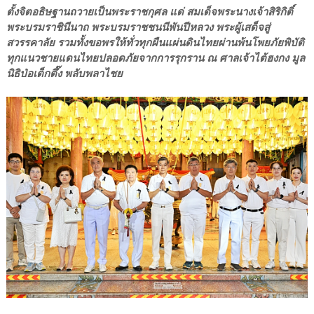
ตั้งจิตอธิษฐานถวายเป็นพระราชกุศล แด่ สมเด็จพระนางเจ้าสิริกิติ์
พระบรมราชินีนาถ พระบรมราชชนนีพันปีหลวง พระผู้เสด็จสู่
สวรรคาลัย รวมทั้งขอพรให้ทั่วทุกผืนแผ่นดินไทยผ่านพ้นโพยภัยพิบัติ
ทุกแนวชายแดนไทยปลอดภัยจากการรุกราน ณ ศาลเจ้าไต้ฮงกง มูล
นิธิป่อเต็กตึ๊ง พลับพลาไชย