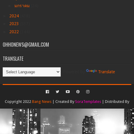
►
มกราคม
(24)
►
2024
(438)
►
2023
(537)
►
2022
(144)
OHHONEWS@GMAIL.COM
TRANSLATE
Powered by
Translate
Copyright 2022
Bang News
| Created By
SoraTemplates
| Distributed By
Gooyaabi Templates