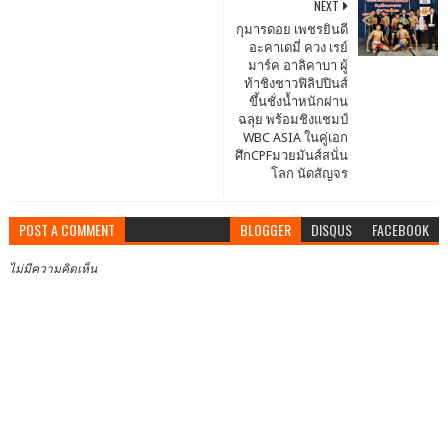
NEXT
กุมารดอย เพชรยินดี
อะคาเดมี่ ควง เรย์
มาร์ค อาลิคาบา ผู้
ท้าชิงชาวฟิลิปปินส์
ขึ้นชั่งน้ำหนักผ่าน
ฉลุย พร้อมชิงแชมป์
WBC ASIA ในคู่เอก
ศึกCPFมวยมันส์สนั่น
โลก นัดสัญจร
POST A COMMENT
BLOGGER
DISQUS
FACEBOOK
ไม่มีความคิดเห็น