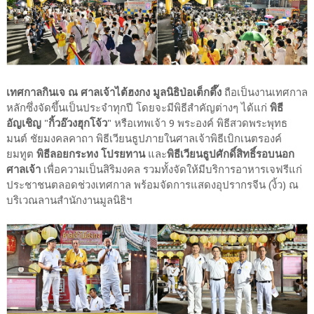
เทศกาลกินเจ ณ ศาลเจ้าไต้ฮงกง มูลนิธิป่อเต็กตึ๊ง
ถือเป็นงานเทศกาล
หลักซึ่งจัดขึ้นเป็นประจำทุกปี โดยจะมีพิธีสำคัญต่างๆ ได้แก่
พิธี
อัญเชิญ
"
กิ้วอ๊วงฮุกโจ้ว
" หรือเทพเจ้า 9 พระองค์ พิธีสวดพระพุทธ
มนต์ ชัยมงคลคาถา พิธีเวียนธูปภายในศาลเจ้าพิธีเบิกเนตรองค์
ยมทูต
พิธีลอยกระทง โปรยทาน
และ
พิธีเวียนธูปศักดิ์สิทธิ์รอบนอก
ศาลเจ้า
เพื่อความเป็นสิริมงคล รวมทั้งจัดให้มีบริการอาหารเจฟรีแก่
ประชาชนตลอดช่วงเทศกาล พร้อมจัดการแสดงอุปรากรจีน (งิ้ว) ณ
บริเวณลานสำนักงานมูลนิธิฯ