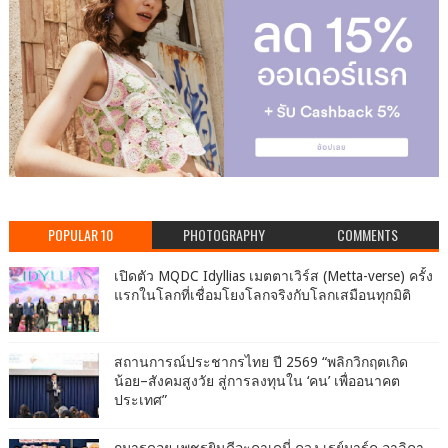
POPULAR 10
PHOTOGRAPHY
COMMENTS
เปิดตัว MQDC Idyllias เมตตาเวิร์ส (Metta-verse) ครั้ง
แรกในโลกที่เชื่อมโยงโลกจริงกับโลกเสมือนทุกมิติ
สถานการณ์ประชากรไทย ปี 2569 “พลิกวิกฤตเกิด
น้อย–สังคมสูงวัย สู่การลงทุนใน ‘คน’ เพื่ออนาคต
ประเทศ”
กุมารดอย เพชรยินดีอะคาเดมี่ ควง เรย์มาร์ค อาลิคา