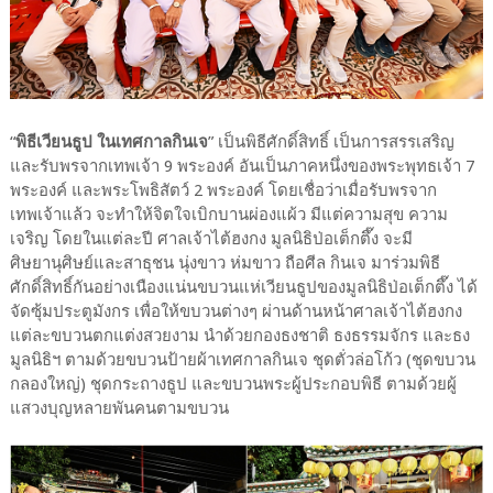
“
พิธีเวียนธูป ในเทศกาลกินเจ
” เป็นพิธีศักดิ์สิทธิ์ เป็นการสรรเสริญ
และรับพรจากเทพเจ้า 9 พระองค์ อันเป็นภาคหนึ่งของพระพุทธเจ้า 7
พระองค์ และพระโพธิสัตว์ 2 พระองค์ โดยเชื่อว่าเมื่อรับพรจาก
เทพเจ้าแล้ว จะทำให้จิตใจเบิกบานผ่องแผ้ว มีแต่ความสุข ความ
เจริญ โดยในแต่ละปี ศาลเจ้าไต้ฮงกง มูลนิธิป่อเต็กตึ๊ง จะมี
ศิษยานุศิษย์และสาธุชน นุ่งขาว ห่มขาว ถือศีล กินเจ มาร่วมพิธี
ศักดิ์สิทธิ์กันอย่างเนืองแน่นขบวนแห่เวียนธูปของมูลนิธิป่อเต็กตึ๊ง ได้
จัดซุ้มประตูมังกร เพื่อให้ขบวนต่างๆ ผ่านด้านหน้าศาลเจ้าไต้ฮงกง
แต่ละขบวนตกแต่งสวยงาม นำด้วยกองธงชาติ ธงธรรมจักร และธง
มูลนิธิฯ ตามด้วยขบวนป้ายผ้าเทศกาลกินเจ ชุดตั่วล่อโก้ว (ชุดขบวน
กลองใหญ่) ชุดกระถางธูป และขบวนพระผู้ประกอบพิธี ตามด้วยผู้
แสวงบุญหลายพันคนตามขบวน