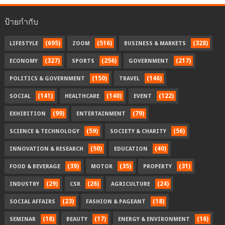
ป้ายกำกับ
(695)
(516)
(328)
LIFESTYLE
ZOOM
BUSINESS & MARKETS
(327)
(256)
(217)
ECONOMY
SPORTS
GOVERNMENT
(150)
(146)
POLITICS & GOVERNMENT
TRAVEL
(141)
(140)
(122)
SOCIAL
HEALTHCARE
EVENT
(99)
(79)
EXHIBITION
ENTERTAINMENT
(59)
(56)
SCIENCE & TECHNOLOGY
SOCIETY & CHARITY
(50)
(40)
INNOVATION & RESEARCH
EDUCATION
(39)
(35)
(31)
FOOD & BEVERAGE
MOTOR
PROPERTY
(29)
(26)
(24)
INDUSTRY
CSR
AGRICULTURE
(23)
(18)
SOCIAL AFFAIRS
FASHION & PAGEANT
(18)
(17)
(16)
SEMINAR
BEAUTY
ENERGY & ENVIRONMENT