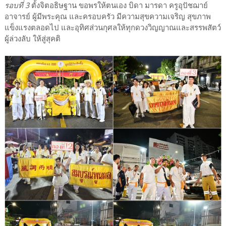
รอบที่ 3
ตั้งจิตอธิษฐาน ขอพรให้ตนเอง บิดา มารดา ครูอุปัชฌาย์
อาจารย์ ผู้มีพระคุณ และครอบครัว มีความสุขความเจริญ สุขภาพ
แข็งแรงตลอดไป และอุทิศส่วนกุศลให้ทุกดวงวิญญาณและสรรพสัตว์
ผู้ล่วงลับ ให้สู่สุคติ