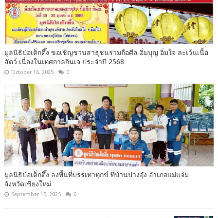
มูลนิธิป่อเต็กตึ๊ง ขอเชิญชวนสาธุชนร่วมถือศีล อิ่มบุญ อิ่มใจ ละเว้นเนื้อ
สัตว์ เนื่องในเทศกาลกินเจ ประจำปี 2568
October 16, 2025
0
มูลนิธิป่อเต็กตึ๊ง ลงพื้นที่บรรเทาทุกข์ ที่บ้านปางอุ๋ง อำเภอแม่แจ่ม
จังหวัดเชียงใหม่
September 15, 2025
0