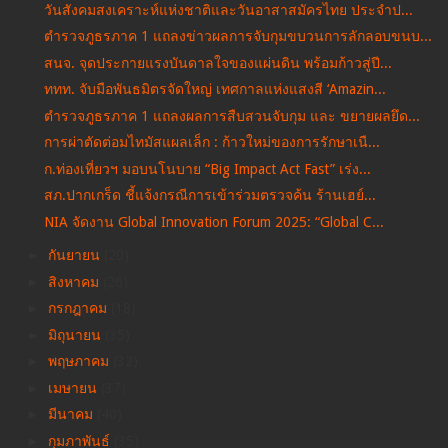
วันสังคมสงเคราะห์แห่งชาติและวันอาสาสมัครไทย ประจำป...
ตำรวจภูธรภาค 1 แถลงข่าวผลการจับกุมขบวนการลักลอบขนบ...
สนจ. จุดประกายแรงบันดาลใจของแผ่นดิน พร้อมก้าวสู่ปี...
ททท. จับมือพันธมิตรจัดใหญ่ เทศกาลแห่งแสงสี ‘Amazin...
ตำรวจภูธรภาค 1 แถลงผลการสืบสวนจับกุม และ ขยายผลยึด...
การผ่าตัดต่อมไทมัสแผลเล็ก : ก้าวใหม่ของการรักษาเนื...
ก.ท่องเที่ยวฯ มอบนโนบาย “Big Impact Act Fast” เร่ง...
สภ.ปากเกร็ด ชี้แจ้งกรณีการเข้าร่วมตรวจค้น ร้านเฮย์...
NIA จัดงาน Global Innovation Forum 2025: “Global C...
►
กันยายน
(20)
►
สิงหาคม
(26)
►
กรกฎาคม
(18)
►
มิถุนายน
(35)
►
พฤษภาคม
(32)
►
เมษายน
(37)
►
มีนาคม
(40)
►
กุมภาพันธ์
(35)