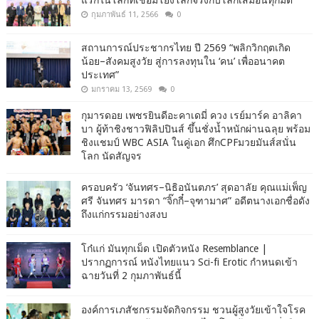
แรกในโลกที่เชื่อมโยงโลกจริงกับโลกเสมือนทุกมิติ
กุมภาพันธ์ 11, 2566
0
สถานการณ์ประชากรไทย ปี 2569 “พลิกวิกฤตเกิด
น้อย–สังคมสูงวัย สู่การลงทุนใน ‘คน’ เพื่ออนาคต
ประเทศ”
มกราคม 13, 2569
0
กุมารดอย เพชรยินดีอะคาเดมี่ ควง เรย์มาร์ค อาลิคา
บา ผู้ท้าชิงชาวฟิลิปปินส์ ขึ้นชั่งน้ำหนักผ่านฉลุย พร้อม
ชิงแชมป์ WBC ASIA ในคู่เอก ศึกCPFมวยมันส์สนั่น
โลก นัดสัญจร
ครอบครัว ‘จันทศร–นิธิอนันตภร’ สุดอาลัย คุณแม่เพ็ญ
ศรี จันทศร มารดา “จิ๊กกี๋–จุฑามาศ” อดีตนางเอกชื่อดัง
ถึงแก่กรรมอย่างสงบ
โก๋แก่ มันทุกเม็ด เปิดตัวหนัง Resemblance |
ปรากฏการณ์ หนังไทยแนว Sci-fi Erotic กำหนดเข้า
ฉายวันที่ 2 กุมภาพันธ์นี้
องค์การเภสัชกรรมจัดกิจกรรม ชวนผู้สูงวัยเข้าใจโรค