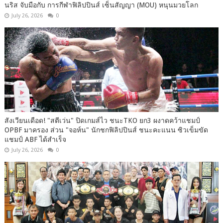
นริส จับมือกับ การกีฬาฟิลิปปินส์ เซ็นสัญญา (MOU) หนุนมวยโลก
July 26, 2026
0
สังเวียนเดือด! "สตีเว่น" ปิดเกมส์ไว ชนะTKO ยก3 ผงาดคว้าแชมป์
OPBF มาครอง ส่วน "จอห์น" นักชกฟิลิปปินส์ ชนะคะแนน ซิวเข็มขัด
แชมป์ ABF ได้สำเร็จ
July 26, 2026
0