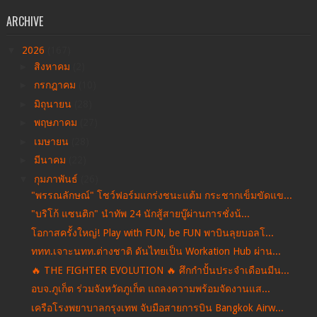
ARCHIVE
▼
2026
(167)
►
สิงหาคม
(2)
►
กรกฎาคม
(10)
►
มิถุนายน
(28)
►
พฤษภาคม
(27)
►
เมษายน
(28)
►
มีนาคม
(22)
▼
กุมภาพันธ์
(26)
"พรรณลักษณ์" โชว์ฟอร์มแกร่งชนะแต้ม กระชากเข็มขัดแข...
"บริโก้ แซนติก" นำทัพ 24 นักสู้สายบู๊ผ่านการชั่งน้...
โอกาสครั้งใหญ่! Play with FUN, be FUN พาบินลุยบอลโ...
ททท.เจาะนทท.ต่างชาติ ดันไทยเป็น Workation Hub ผ่าน...
🔥 THE FIGHTER EVOLUTION 🔥 ศึกกำปั้นประจำเดือนมีน...
อบจ.ภูเก็ต ร่วมจังหวัดภูเก็ต แถลงความพร้อมจัดงานแส...
เครือโรงพยาบาลกรุงเทพ จับมือสายการบิน Bangkok Airw...