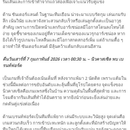
ริมเส้นและการเข้าทำจากแถวสองเพื่อเจาะแนวรับคู่แข่ง
ด้าน ซันเดอร์แลนด์ ในฐานะทีมเยือน น่าจะมาแบบรัดกุม เล่นเกมรับ
ลึก เน้นวินัย และหาจังหวะสวนกลับเร็วหรือเล่นลูกตั้งเตะเป็นอาวุธ
สำคัญ เพราะการเปิดหน้าแลกกับอาร์เซน่อลมีโอกาสโดนลงโทษได้
ง่าย จุดชี้ขาดของเกมอยู่ที่ความเด็ดขาดของแนวรุกอาร์เซน่อล หาก
ยิงได้เร็วรูปเกมจะไหลลื่นและมีโอกาสกดสกอร์เพิ่ม แต่ถ้าเกมตื้อ ๆ
อาจทำให้ ซันเดอร์แลนด์ มีลุ้นคว้าแต้มกลับแดนอีสาน
คืนวันเสาร์ที่ 7 กุมภาพันธ์ 2026 เวลา 00:30 น. – นิวคาสเซิล พบ เบ
รนท์ฟอร์ด
เป็นเกมที่เจ้าถิ่นต้องเน้นเต็มที่ หลังจากแพ้มา 2 นัดติด เพราะแต้มใน
ช่วงนี้มีผลต่อการขยับอันดับและลุ้นพื้นที่ยุโรปโดยตรง จุดแข็งของ
นิวคาสเซิลคือเกมเพรสซิ่งในบ้าน ความดุดันในพื้นที่สุดท้าย และการ
โจมตีจากริมเส้นที่ทำได้อันตราย หากยิงนำก่อนจะยิ่งเล่นง่ายและ
กดดันคู่แข่งต่อเนื่อง
ด้านเบรนท์ฟอร์ดเป็นทีมที่แพ้ยาก เล่นมีระบบและวินัยสูง จุดเด่นคือ
เกมสวนกลับเร็ว การเข้าปะทะหนัก และลูกตั้งเตะที่มักสร้างปัญหาให้
ทีมใหญ่ได้เสมอ เกมนี้ทีมเยือนน่าจะมาเน้นรับแน่น รอจังหวะฉกฉวย