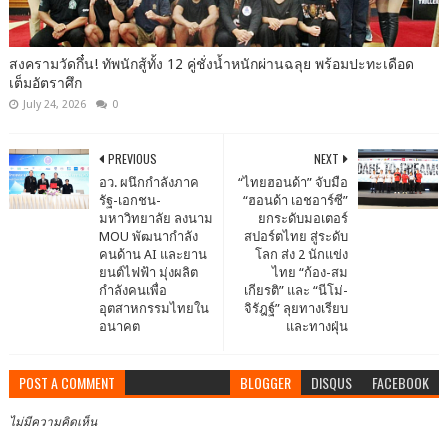
สงครามวัดกึ๋น! ทัพนักสู้ทั้ง 12 คู่ชั่งน้ำหนักผ่านฉลุย พร้อมปะทะเดือด
เต็มอัตราศึก
July 24, 2026
0
PREVIOUS
NEXT
อว. ผนึกกำลังภาค
“ไทยฮอนด้า” จับมือ
รัฐ-เอกชน-
“ฮอนด้า เอชอาร์ซี”
มหาวิทยาลัย ลงนาม
ยกระดับมอเตอร์
MOU พัฒนากำลัง
สปอร์ตไทย สู่ระดับ
คนด้าน AI และยาน
โลก ส่ง 2 นักแข่ง
ยนต์ไฟฟ้า มุ่งผลิต
ไทย “ก้อง-สม
กำลังคนเพื่อ
เกียรติ” และ “นีโม่-
อุตสาหกรรมไทยใน
จิรัฎฐ์” ลุยทางเรียบ
อนาคต
และทางฝุ่น
POST A COMMENT
BLOGGER
DISQUS
FACEBOOK
ไม่มีความคิดเห็น