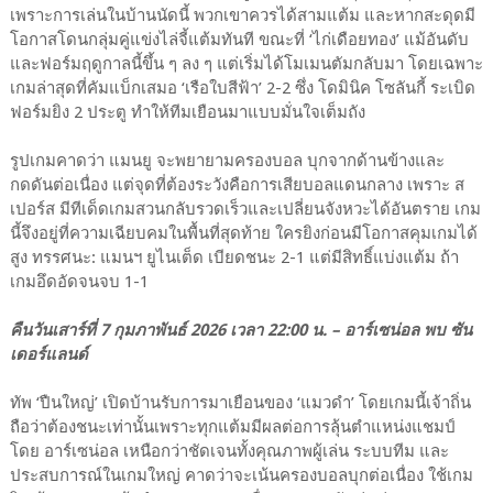
เพราะการเล่นในบ้านนัดนี้ พวกเขาควรได้สามแต้ม และหากสะดุดมี
โอกาสโดนกลุ่มคู่แข่งไล่จี้แต้มทันที ขณะที่ ‘ไก่เดือยทอง’ แม้อันดับ
และฟอร์มฤดูกาลนี้ขึ้น ๆ ลง ๆ แต่เริ่มได้โมเมนตัมกลับมา โดยเฉพาะ
เกมล่าสุดที่คัมแบ็กเสมอ ‘เรือใบสีฟ้า’ 2-2 ซึ่ง โดมินิค โซลันกี้ ระเบิด
ฟอร์มยิง 2 ประตู ทำให้ทีมเยือนมาแบบมั่นใจเต็มถัง
รูปเกมคาดว่า แมนยู จะพยายามครองบอล บุกจากด้านข้างและ
กดดันต่อเนื่อง แต่จุดที่ต้องระวังคือการเสียบอลแดนกลาง เพราะ ส
เปอร์ส มีทีเด็ดเกมสวนกลับรวดเร็วและเปลี่ยนจังหวะได้อันตราย เกม
นี้จึงอยู่ที่ความเฉียบคมในพื้นที่สุดท้าย ใครยิงก่อนมีโอกาสคุมเกมได้
สูง ทรรศนะ: แมนฯ ยูไนเต็ด เบียดชนะ 2-1 แต่มีสิทธิ์แบ่งแต้ม ถ้า
เกมอึดอัดจนจบ 1-1
คืนวันเสาร์ที่ 7 กุมภาพันธ์ 2026 เวลา 22:00 น. – อาร์เซน่อล พบ ซัน
เดอร์แลนด์
ทัพ ‘ปืนใหญ่’ เปิดบ้านรับการมาเยือนของ ‘แมวดำ’ โดยเกมนี้เจ้าถิ่น
ถือว่าต้องชนะเท่านั้นเพราะทุกแต้มมีผลต่อการลุ้นตำแหน่งแชมป์
โดย อาร์เซน่อล เหนือกว่าชัดเจนทั้งคุณภาพผู้เล่น ระบบทีม และ
ประสบการณ์ในเกมใหญ่ คาดว่าจะเน้นครองบอลบุกต่อเนื่อง ใช้เกม