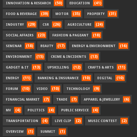
(50)
(41)
INNOVATION & RESEARCH
EDUCATION
(39)
(35)
(31)
FOOD & BEVERAGE
MOTOR
PROPERTY
(29)
(26)
(24)
INDUSTRY
CSR
AGRICULTURE
(23)
(18)
SOCIAL AFFAIRS
FASHION & PAGEANT
(18)
(17)
(16)
SEMINAR
BEAUTY
ENERGY & ENVIRONMENT
(15)
(13)
ENVIRONMENT
CRIME & INCIDENTS
(13)
(12)
(11)
GADGET & IT
UPSKILLING
CRAFTS & ARTS
(11)
(10)
(10)
ENERGY
BANKING & INSURANCE
DIGITAL
(10)
(10)
(9)
FORUM
VIDEO
TECHNOLOGY
(7)
(7)
(6)
FINANCIAL MARKET
TRADE
APPAREL & JEWELLERY
(4)
(4)
(4)
MV
POLITICS
PUBLIC SERVICE
(4)
(2)
(2)
TRANSPORTATION
LIVE CLIP
MUSIC CONTEST
(1)
(1)
OVERVIEW
SUMMIT