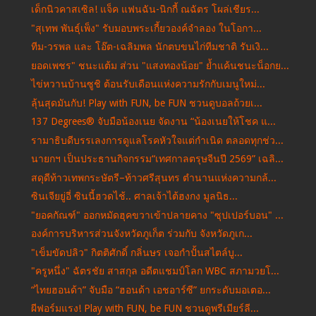
เด็กนิวคาสเซิล! แจ็ค แฟนฉัน-นิกกี้ ณฉัตร โผล่เชียร...
"สุเทพ พันธุ์เพ็ง" รับมอบพระเกี้ยวองค์จำลอง ในโอกา...
ทีม-วรพล และ โอ๊ต-เฉลิมพล นักตบขนไก่ทีมชาติ รับเงิ...
ยอดเพชร" ชนะแต้ม ส่วน "แสงทองน้อย" ย้ำแค้นชนะน็อกย...
ไข่หวานบ้านซูชิ ต้อนรับเดือนแห่งความรักกับเมนูใหม่...
ลุ้นสุดมันกับ! Play with FUN, be FUN ชวนดูบอลถ้วยเ...
137 Degrees® จับมือน้องเนย จัดงาน “น้องเนยให้โชค แ...
รามาธิบดีบรรเลงการดูแลโรคหัวใจแต่กำเนิด ตลอดทุกช่ว...
นายกฯ เป็นประธานกิจกรรม“เทศกาลตรุษจีนปี 2569” เฉลิ...
สดุดีท้าวเทพกระษัตรี–ท้าวศรีสุนทร ตำนานแห่งความกล้...
ซินเจียยู่อี่ ซินนี้ฮวดไช้.. ศาลเจ้าไต้ฮงกง มูลนิธ...
"ยอคกัณฑ์" ออกหมัดฮุคขวาเข้าปลายคาง "ซุปเปอร์บอน" ...
องค์การบริหารส่วนจังหวัดภูเก็ต ร่วมกับ จังหวัดภูเก...
"เข็มขัดปลิว" กิตติศักดิ์ กลิ่นษร เจอกำปั้นสไตล์บู...
"ครูหนึ่ง" ฉัตรชัย สาสกุล อดีตแชมป์โลก WBC สภามวยโ...
“ไทยฮอนด้า” จับมือ “ฮอนด้า เอชอาร์ซี” ยกระดับมอเตอ...
ผีฟอร์มแรง! Play with FUN, be FUN ชวนดูพรีเมียร์ลี...