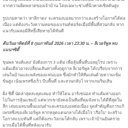
จากความผิดพลาดของเจ้าบ้าน โดยเฉพาะช่วงที่นิวคาสเซิลดันสูง
รูปเกมคาดว่า ‘สาลิกาดง’ จะครองบอลมากกว่าและสร้างโอกาสได้ต่อ
เนื่อง แต่ต้องระวังความคมของเบรนท์ฟอร์ดเมื่อมีพื้นที่สวนกลับ หาก
แนวรับเผลอมีสิทธิ์เสียหายได้ทันที
คืนวันอาทิตย์ที่ 8 กุมภาพันธ์ 2026 เวลา 23:30 น. – ลิเวอร์พูล พบ
แมนฯซิตี้
ขุนพล ‘หงส์แดง’ ยังต้องการ 3 แต้ม เพื่อลุ้นพื้นที่บอลยุโรป เพราะ
แต้มเดียวอาจเปลี่ยนเส้นทางทั้งฤดูกาล ลิเวอร์พูล ได้เปรียบจากการ
เล่นในบ้านและพลังของแฟนบอล ซึ่งมักทำให้ทีมเล่นด้วยความเข้ม
ข้นสูง เน้นเพรสซิ่งเร็ว บีบพื้นที่ และสวนกลับไวจากเกมริมเส้น
ฝั่ง ซิตี้ นัดล่าสุดสะดุดเสมอ ทำให้โดน อาร์เซน่อล ทำแต้มห่างออก
ไปในการลุ้นแชมป์ แต่พวกเขายังคงเป็นทีมที่คุมจังหวะได้ดีที่สุดใน
ลีก เล่นบอลบนพื้นแม่นยำและครองบอลต่อเนื่อง จุดสำคัญคือการแก้
เพรสซิ่งของลิเวอร์พูล หากหลุดแดนกลางได้เมื่อไร ‘เรือใบ’ จะสร้าง
โอกาสแบบทันที แต่ก็ต้องระวังเกมโต้กลับ เพราะเจ้าบ้านอันตราย
มากเมื่อได้พื้นที่หลังแนวรับ