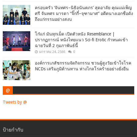
ครอบครัว ‘จันทศร–นิธิอนันตภร’ สุดอาลัย คุณแม่เพ็ญ
ศรี จันทศร มารดา “จิ๊กกี๋–จุฑามาศ” อดีตนางเอกชื่อดัง
ถึงแก่กรรมอย่างสงบ
โก๋แก่ มันทุกเม็ด เปิดตัวหนัง Resemblance |
ปรากฏการณ์ หนังไทยแนว Sci-fi Erotic กำหนดเข้า
ฉายวันที่ 2 กุมภาพันธ์นี้
มกราคม 24, 2566
0
องค์การเภสัชกรรมจัดกิจกรรม ชวนผู้สูงวัยเข้าใจโรค
NCDs เสริมภูมิต้านทาน ห่างไกลโรคร้ายอย่างยั่งยืน
@
Tweets by @
ป้ายกำกับ