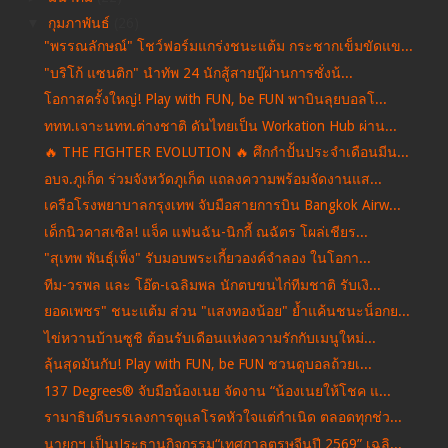
▼
กุมภาพันธ์
(26)
"พรรณลักษณ์" โชว์ฟอร์มแกร่งชนะแต้ม กระชากเข็มขัดแข...
"บริโก้ แซนติก" นำทัพ 24 นักสู้สายบู๊ผ่านการชั่งน้...
โอกาสครั้งใหญ่! Play with FUN, be FUN พาบินลุยบอลโ...
ททท.เจาะนทท.ต่างชาติ ดันไทยเป็น Workation Hub ผ่าน...
🔥 THE FIGHTER EVOLUTION 🔥 ศึกกำปั้นประจำเดือนมีน...
อบจ.ภูเก็ต ร่วมจังหวัดภูเก็ต แถลงความพร้อมจัดงานแส...
เครือโรงพยาบาลกรุงเทพ จับมือสายการบิน Bangkok Airw...
เด็กนิวคาสเซิล! แจ็ค แฟนฉัน-นิกกี้ ณฉัตร โผล่เชียร...
"สุเทพ พันธุ์เพ็ง" รับมอบพระเกี้ยวองค์จำลอง ในโอกา...
ทีม-วรพล และ โอ๊ต-เฉลิมพล นักตบขนไก่ทีมชาติ รับเงิ...
ยอดเพชร" ชนะแต้ม ส่วน "แสงทองน้อย" ย้ำแค้นชนะน็อกย...
ไข่หวานบ้านซูชิ ต้อนรับเดือนแห่งความรักกับเมนูใหม่...
ลุ้นสุดมันกับ! Play with FUN, be FUN ชวนดูบอลถ้วยเ...
137 Degrees® จับมือน้องเนย จัดงาน “น้องเนยให้โชค แ...
รามาธิบดีบรรเลงการดูแลโรคหัวใจแต่กำเนิด ตลอดทุกช่ว...
นายกฯ เป็นประธานกิจกรรม“เทศกาลตรุษจีนปี 2569” เฉลิ...