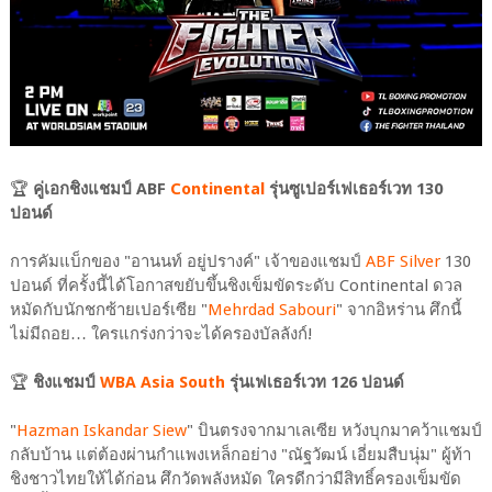
🏆
คู่เอกชิงแชมป์ ABF
Continental
รุ่นซูเปอร์เฟเธอร์เวท 130
ปอนด์
การคัมแบ็กของ "อานนท์ อยู่ปรางค์" เจ้าของแชมป์
ABF Silver
130
ปอนด์ ที่ครั้งนี้ได้โอกาสขยับขึ้นชิงเข็มขัดระดับ Continental ดวล
หมัดกับนักชกซ้ายเปอร์เซีย "
Mehrdad Sabouri
" จากอิหร่าน ศึกนี้
ไม่มีถอย… ใครแกร่งกว่าจะได้ครองบัลลังก์!
🏆
ชิงแชมป์
WBA Asia South
รุ่นเฟเธอร์เวท 126 ปอนด์
"
Hazman Iskandar Siew
" บินตรงจากมาเลเซีย หวังบุกมาคว้าแชมป์
กลับบ้าน แต่ต้องผ่านกำแพงเหล็กอย่าง "ณัฐวัฒน์ เอี่ยมสืบนุ่ม" ผู้ท้า
ชิงชาวไทยให้ได้ก่อน ศึกวัดพลังหมัด ใครดีกว่ามีสิทธิ์ครองเข็มขัด