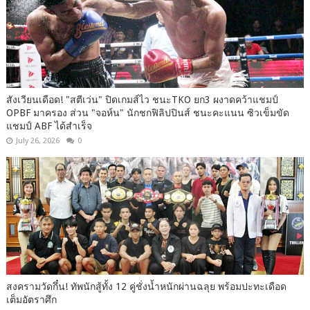
สังเวียนเดือด! "สตีเว่น" ปิดเกมส์ไว ชนะTKO ยก3 ผงาดคว้าแชมป์
OPBF มาครอง ส่วน "จอห์น" นักชกฟิลิปปินส์ ชนะคะแนน ซิวเข็มขัด
แชมป์ ABF ได้สำเร็จ
July 26, 2026
0
สงครามวัดกึ๋น! ทัพนักสู้ทั้ง 12 คู่ชั่งน้ำหนักผ่านฉลุย พร้อมปะทะเดือด
เต็มอัตราศึก