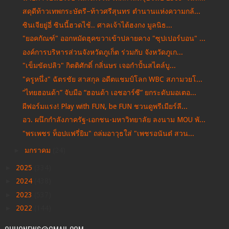
สดุดีท้าวเทพกระษัตรี–ท้าวศรีสุนทร ตำนานแห่งความกล้...
ซินเจียยู่อี่ ซินนี้ฮวดไช้.. ศาลเจ้าไต้ฮงกง มูลนิธ...
"ยอคกัณฑ์" ออกหมัดฮุคขวาเข้าปลายคาง "ซุปเปอร์บอน" ...
องค์การบริหารส่วนจังหวัดภูเก็ต ร่วมกับ จังหวัดภูเก...
"เข็มขัดปลิว" กิตติศักดิ์ กลิ่นษร เจอกำปั้นสไตล์บู...
"ครูหนึ่ง" ฉัตรชัย สาสกุล อดีตแชมป์โลก WBC สภามวยโ...
“ไทยฮอนด้า” จับมือ “ฮอนด้า เอชอาร์ซี” ยกระดับมอเตอ...
ผีฟอร์มแรง! Play with FUN, be FUN ชวนดูพรีเมียร์ลี...
อว. ผนึกกำลังภาครัฐ-เอกชน-มหาวิทยาลัย ลงนาม MOU พั...
"พรเพชร ท็อปแฟรี่ยิม" ถล่มอาวุธใส่ "เพชรอนันต๋ สวน...
►
มกราคม
(24)
►
2025
(334)
►
2024
(438)
►
2023
(537)
►
2022
(144)