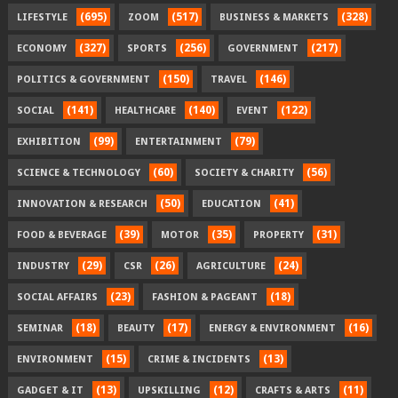
(695)
(517)
(328)
LIFESTYLE
ZOOM
BUSINESS & MARKETS
(327)
(256)
(217)
ECONOMY
SPORTS
GOVERNMENT
(150)
(146)
POLITICS & GOVERNMENT
TRAVEL
(141)
(140)
(122)
SOCIAL
HEALTHCARE
EVENT
(99)
(79)
EXHIBITION
ENTERTAINMENT
(60)
(56)
SCIENCE & TECHNOLOGY
SOCIETY & CHARITY
(50)
(41)
INNOVATION & RESEARCH
EDUCATION
(39)
(35)
(31)
FOOD & BEVERAGE
MOTOR
PROPERTY
(29)
(26)
(24)
INDUSTRY
CSR
AGRICULTURE
(23)
(18)
SOCIAL AFFAIRS
FASHION & PAGEANT
(18)
(17)
(16)
SEMINAR
BEAUTY
ENERGY & ENVIRONMENT
(15)
(13)
ENVIRONMENT
CRIME & INCIDENTS
(13)
(12)
(11)
GADGET & IT
UPSKILLING
CRAFTS & ARTS