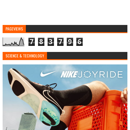
PAGEVIEWS
7
8
3
7
9
6
SCIENCE & TECHNOLOGY