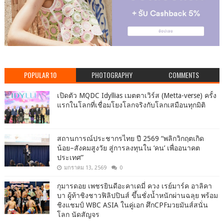
POPULAR 10
PHOTOGRAPHY
COMMENTS
เปิดตัว MQDC Idyllias เมตตาเวิร์ส (Metta-verse) ครั้ง
แรกในโลกที่เชื่อมโยงโลกจริงกับโลกเสมือนทุกมิติ
สถานการณ์ประชากรไทย ปี 2569 “พลิกวิกฤตเกิด
น้อย–สังคมสูงวัย สู่การลงทุนใน ‘คน’ เพื่ออนาคต
ประเทศ”
มกราคม 13, 2569
0
กุมารดอย เพชรยินดีอะคาเดมี่ ควง เรย์มาร์ค อาลิคา
บา ผู้ท้าชิงชาวฟิลิปปินส์ ขึ้นชั่งน้ำหนักผ่านฉลุย พร้อม
ชิงแชมป์ WBC ASIA ในคู่เอก ศึกCPFมวยมันส์สนั่น
โลก นัดสัญจร