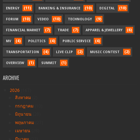
(11)
(10)
(10)
ENERGY
BANKING & INSURANCE
DIGITAL
(10)
(10)
(9)
FORUM
VIDEO
TECHNOLOGY
(7)
(7)
(6)
FINANCIAL MARKET
TRADE
APPAREL & JEWELLERY
(4)
(4)
(4)
MV
POLITICS
PUBLIC SERVICE
(4)
(2)
(2)
TRANSPORTATION
LIVE CLIP
MUSIC CONTEST
(1)
(1)
OVERVIEW
SUMMIT
ARCHIVE
▼
2026
(167)
►
สิงหาคม
(2)
►
กรกฎาคม
(10)
►
มิถุนายน
(28)
►
พฤษภาคม
(27)
►
เมษายน
(28)
►
มีนาคม
(22)