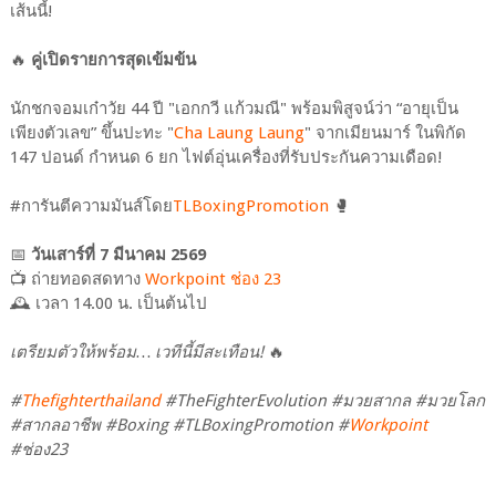
เส้นนี้!
🔥
คู่เปิดรายการสุดเข้มข้น
นักชกจอมเก๋าวัย 44 ปี "เอกกวี แก้วมณี" พร้อมพิสูจน์ว่า “อายุเป็น
เพียงตัวเลข” ขึ้นปะทะ "
Cha Laung Laung
" จากเมียนมาร์ ในพิกัด
147 ปอนด์ กำหนด 6 ยก ไฟต์อุ่นเครื่องที่รับประกันความเดือด!
#การันตีความมันส์โดย
TLBoxingPromotion
🥊
📅
วันเสาร์ที่ 7 มีนาคม 2569
📺 ถ่ายทอดสดทาง
Workpoint ช่อง 23
🕰 เวลา 14.00 น. เป็นต้นไป
เตรียมตัวให้พร้อม… เวทีนี้มีสะเทือน!
🔥
#
Thefighterthailand
#TheFighterEvolution #มวยสากล #มวยโลก
#สากลอาชีพ #Boxing #TLBoxingPromotion #
Workpoint
#ช่อง23