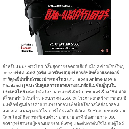
สำหรับแฟนๆ ชาวไทย ก็สิ้นสุดการรอคอยเสียที เมื่อ 2 ค่ายยักษ์ใหญ่
อย่าง
บริษัท เดกซ์ (ดรีม เอกซ์เพรส)ผู้บริหารลิขสิทธิ์คาแรคเตอร์
การ์ตูนญี่ปุ่นชั้นนำของประเทศไทย
และ
Japan Anime Movie
Thailand (JAM) ทีมดูแลการตลาดภาพยนตร์อนิเมชั่นญี่ปุ่นใน
ประเทศไทย
ผนึกกำลังจัดงานกาล่าพรีเมียร์ ภาพยนตร์เรื่อง “
ชิน มาส
ค์ไรเดอร์
” ในวันที่ 19 พฤษภาคม 2566 ณ โรงภาพยนตร์ พารากอน ซี
นีเพล็กซ์ ศูนย์การค้าสยามพารากอน เพื่อเปิดโอกาสให้สื่อมวลชน
และเหล่าแฟนๆ มาสค์ไรเดอร์ได้ร่วมสัมผัสและรับชมภาพยนตร์ก่อน
ใคร! โดยมีกิจกรรมพิเศษต่างๆ มากมาย อาทิ ห้องถ่ายภาพ 360
องศา(ฟรีสำหรับผู้ที่จองบัตรรอบพิเศษ) และตื่นตาตื่นใจไปกับตู้โชว์