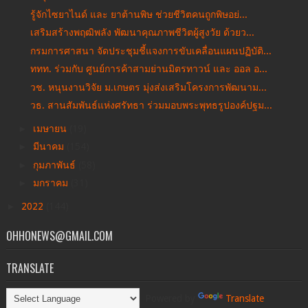
รู้จักไซยาไนด์ และ ยาต้านพิษ ช่วยชีวิตคนถูกพิษอย่...
เสริมสร้างพฤฒิพลัง พัฒนาคุณภาพชีวิตผู้สูงวัย ด้วยว...
กรมการศาสนา จัดประชุมชี้แจงการขับเคลื่อนแผนปฏิบัติ...
ททท. ร่วมกับ ศูนย์การค้าสามย่านมิตรทาวน์ และ ออล อ...
วช. หนุนงานวิจัย ม.เกษตร มุ่งส่งเสริมโครงการพัฒนาม...
วธ. สานสัมพันธ์แห่งศรัทธา ร่วมมอบพระพุทธรูปองค์ปฐม...
►
เมษายน
(19)
►
มีนาคม
(154)
►
กุมภาพันธ์
(58)
►
มกราคม
(31)
►
2022
(144)
OHHONEWS@GMAIL.COM
TRANSLATE
Powered by
Translate