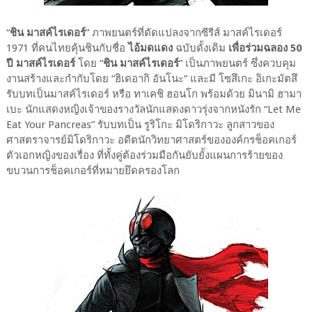
“
ชิน มาสค์ไรเดอร์
” ภาพยนตร์ที่ดัดแปลงจากซีรีส์ มาสค์ไรเดอร์
1971 ที่คนไทยคุ้นชินกับชื่อ
ไอ้มดแดง
ฉบับดั้งเดิม
เพื่อร่วมฉลอง 50
ปี มาสค์ไรเดอร์
โดย “
ชิน มาสค์ไรเดอร์
” เป็นภาพยนตร์ ซึ่งควบคุม
งานสร้างและกำกับโดย “ฮิเดอากิ อันโนะ” และมี โซสึเกะ อิเกะมัตสึ
รับบทเป็นมาสค์ไรเดอร์ หรือ ทาเคชิ ฮอนโก พร้อมด้วย มินามิ ฮามา
เบะ นักแสดงหญิงเจ้าของรางวัลนักแสดงดาวรุ่งจากหนังรัก “Let Me
Eat Your Pancreas” รับบทเป็น รูริโกะ มิโดริกาวะ ลูกสาวของ
ศาสตราจารย์มิโดริกาวะ อดีตนักวิทยาศาสตร์ขององค์กรช็อคเกอร์
ตัวเอกหญิงของเรื่อง ที่ทั้งคู่ต้องร่วมมือกันยับยั้งแผนการร้ายของ
ขบวนการช็อคเกอร์ที่หมายยึดครองโลก