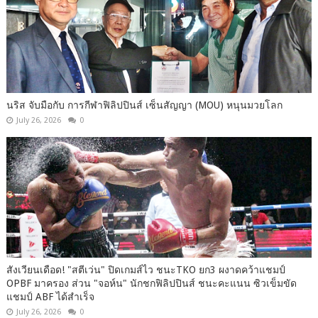
นริส จับมือกับ การกีฬาฟิลิปปินส์ เซ็นสัญญา (MOU) หนุนมวยโลก
July 26, 2026
0
สังเวียนเดือด! "สตีเว่น" ปิดเกมส์ไว ชนะTKO ยก3 ผงาดคว้าแชมป์
OPBF มาครอง ส่วน "จอห์น" นักชกฟิลิปปินส์ ชนะคะแนน ซิวเข็มขัด
แชมป์ ABF ได้สำเร็จ
July 26, 2026
0