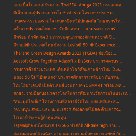
แอปเปิ้ลโปแลนด์ร่วมงาน ThaiFEX- Anuga 2023 กระแสตอ...
ทีเส็บ ชวนผู้ประกอบการไมซ์ เข้าร่วม‘โครงการประชุมเ...
เกษตรกรระยองร่วมใจ เกษตรอินทรีย์ปลอดภัย “เกษตรกรไท...
ครั้งแรกประเทศไทย วช. จับมือ สทน. – ม.นเรศวร ฉายรั...
ดีพร้อม นำทัพ จัด 3 มหกรรมคุณภาพองค์กรแห่งชาติ ปี ...
ลีวายส์® ประเทศไทย จัดงาน Levi's® 501® Experience ...
Thailand Green Design Awards 2023 (TGDA) ต่อเนื่อง...
Adasoft Grow Together Adasoft x BizServ ประกาศควบร...
กรมการค้าต่างประเทศ เดินหน้าโชว์ศักยภาพข้าวไทย ในง...
ฉลอง 50 ปี! “ไอ้มดแดง” ประกาศศักดาการกลับมา กับภาพ...
ไทยโฮยาเลนซ์ เปิดตัวเลนส์แว่นตา MiYOSMART พร้อมเทค...
สกสว. ร่วมมือกับธนาคารโลกในการพัฒนานวัตกรรมในประเท...
“ศน. ผุดไอเดีย” โครงการมหัศจรรย์วัดไทย เผยแพร่และส...
วช. หนุน สทน. และ ม. นเรศวร ส่งออกผลไม้สด ด้วยการฉ...
ไรเดอร์ประชุมผู้ถือหุ้นเพิ่มทุน
TQMalpha งบไตรมาส 1/2566 ทำสถิติ All-time high ราย...
สมาคมแพทย์ผิวหนังฯ ลงนามความร่วมมือทางการแพทย์ กับ...