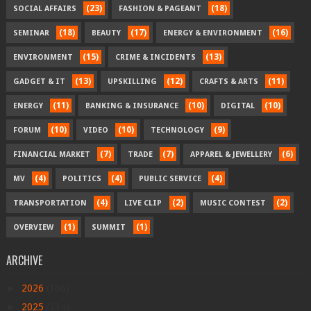
(23)
(18)
SOCIAL AFFAIRS
FASHION & PAGEANT
(18)
(17)
(16)
SEMINAR
BEAUTY
ENERGY & ENVIRONMENT
(15)
(13)
ENVIRONMENT
CRIME & INCIDENTS
(13)
(12)
(11)
GADGET & IT
UPSKILLING
CRAFTS & ARTS
(11)
(10)
(10)
ENERGY
BANKING & INSURANCE
DIGITAL
(10)
(10)
(9)
FORUM
VIDEO
TECHNOLOGY
(7)
(7)
(6)
FINANCIAL MARKET
TRADE
APPAREL & JEWELLERY
(4)
(4)
(4)
MV
POLITICS
PUBLIC SERVICE
(4)
(2)
(2)
TRANSPORTATION
LIVE CLIP
MUSIC CONTEST
(1)
(1)
OVERVIEW
SUMMIT
ARCHIVE
►
2026
(166)
►
2025
(334)