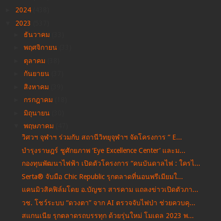
►
2024
(438)
▼
2023
(537)
►
ธันวาคม
(33)
►
พฤศจิกายน
(33)
►
ตุลาคม
(38)
►
กันยายน
(37)
►
สิงหาคม
(39)
►
กรกฎาคม
(18)
►
มิถุนายน
(30)
▼
พฤษภาคม
(47)
วิศวฯ จุฬาฯ ร่วมกับ สถานีวิทยุจุฬาฯ จัดโครงการ “ E...
บำรุงราษฎร์ ชูศักยภาพ ‘Eye Excellence Center’ และม...
กองทุนพัฒนาไฟฟ้า เปิดตัวโครงการ “คนบันดาลไฟ : ใครไ...
Serta® จับมือ Chic Republic รุกตลาดที่นอนพรีเมียมใ...
แคนมิวสิคฟิล์มโดย อ.บัญชา สารคาม แถลงข่าวเปิดตัวภา...
วช. โชว์ระบบ “ดวงตา” จาก AI ตรวจจับไฟป่า ช่วยควบคุ...
สแกนเนีย รุกตลาดรถบรรทุก ด้วยรุ่นใหม่ โมเดล 2023 พ...