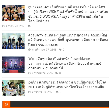
กุมารดอย เพชรยินดีอะคาเดมี่ ควง เรย์มาร์ค อาลิคา
บา ผู้ท้าชิงชาวฟิลิปปินส์ ขึ้นชั่งน้ำหนักผ่านฉลุย พร้อม
ชิงแชมป์ WBC ASIA ในคู่เอก ศึกCPFมวยมันส์สนั่น
โลก นัดสัญจร
ตุลาคม 28, 2568
0
ครอบครัว ‘จันทศร–นิธิอนันตภร’ สุดอาลัย คุณแม่เพ็ญ
ศรี จันทศร มารดา “จิ๊กกี๋–จุฑามาศ” อดีตนางเอกชื่อดัง
ถึงแก่กรรมอย่างสงบ
พฤศจิกายน 27, 2568
0
โก๋แก่ มันทุกเม็ด เปิดตัวหนัง Resemblance |
ปรากฏการณ์ หนังไทยแนว Sci-fi Erotic กำหนดเข้า
ฉายวันที่ 2 กุมภาพันธ์นี้
มกราคม 24, 2566
0
องค์การเภสัชกรรมจัดกิจกรรม ชวนผู้สูงวัยเข้าใจโรค
NCDs เสริมภูมิต้านทาน ห่างไกลโรคร้ายอย่างยั่งยืน
มิถุนายน 30, 2568
0
@