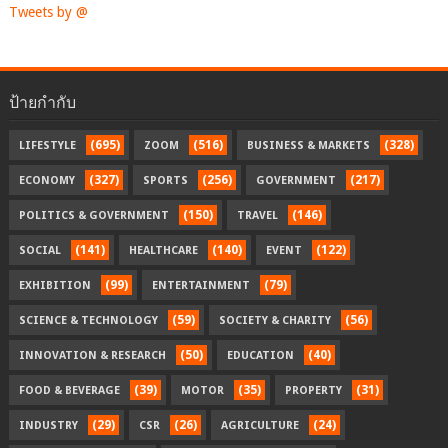
Tweets by @
ป้ายกำกับ
(695)
(516)
(328)
LIFESTYLE
ZOOM
BUSINESS & MARKETS
(327)
(256)
(217)
ECONOMY
SPORTS
GOVERNMENT
(150)
(146)
POLITICS & GOVERNMENT
TRAVEL
(141)
(140)
(122)
SOCIAL
HEALTHCARE
EVENT
(99)
(79)
EXHIBITION
ENTERTAINMENT
(59)
(56)
SCIENCE & TECHNOLOGY
SOCIETY & CHARITY
(50)
(40)
INNOVATION & RESEARCH
EDUCATION
(39)
(35)
(31)
FOOD & BEVERAGE
MOTOR
PROPERTY
(29)
(26)
(24)
INDUSTRY
CSR
AGRICULTURE