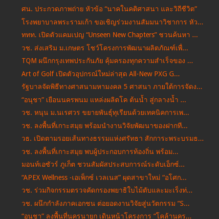
ศน. ประกวดภาพถ่าย หัวข้อ “นาคในคติศาสนา และวิถีชีวิต”
โรงพยาบาลพระรามเก้า ขอเชิญร่วมงานสัมมนาวิชาการ หัว...
ททท. เปิดตัวแคมเปญ “Unseen New Chapters” ชวนค้นหา ...
วช. ส่งเสริม ม.เกษตร โชว์โครงการพัฒนาผลิตภัณฑ์เพื่...
TQM ผนึกกรุงเทพประกันภัย คุ้มครองทุกความสำเร็จของ ...
Art of Golf เปิดตัวอุปกรณ์ใหม่ล่าสุด All-New PXG G...
รัฐบาลจัดพิธีทางศาสนามหามงคล 5 ศาสนา ภายใต้การจัดง...
“อนุชา” เยือนนครพนม แหล่งผลิตโค ต้นน้ำ สู่กลางน้ำ ...
วช. หนุน ม.นเรศวร ขยายพันธุ์ทุเรียนด้วยเทคนิคการเพ...
วช. ลงพื้นที่เกาะสมุย พร้อมนำงานวิจัยพัฒนาของฝากที...
วธ. เปิดตามรอยเส้นทางธรรมแห่งศรัทธา สักการะพระบรมธ...
วช. ลงพื้นที่เกาะสมุย พบผู้ประกอบการท้องถิ่น พร้อม...
มอนท์เอซัวร์ ภูเก็ต ชวนสัมผัสประสบการณ์ระดับเอ็กซ์...
“APEX Wellness -เอเพ็กซ์ เวลเนส” ผุดสาขาใหม่ “อโศก...
วช. ร่วมกิจกรรมตรวจคัดกรองพยาธิใบไม้ตับและมะเร็งท่...
วช. ผนึกกำลังภาคเอกชน ต่อยอดงานวิจัยสู่นวัตกรรม “S...
“อนุชา” ลงพื้นที่นครนายก เดินหน้าโครงการ “โคล้านคร...