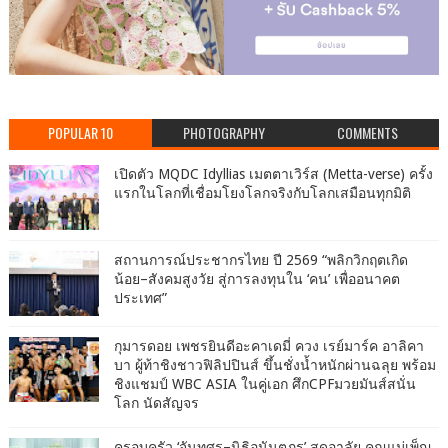
POPULAR 10
PHOTOGRAPHY
COMMENTS
เปิดตัว MQDC Idyllias เมตตาเวิร์ส (Metta-verse) ครั้ง
แรกในโลกที่เชื่อมโยงโลกจริงกับโลกเสมือนทุกมิติ
สถานการณ์ประชากรไทย ปี 2569 “พลิกวิกฤตเกิด
น้อย–สังคมสูงวัย สู่การลงทุนใน ‘คน’ เพื่ออนาคต
ประเทศ”
กุมารดอย เพชรยินดีอะคาเดมี่ ควง เรย์มาร์ค อาลิคา
บา ผู้ท้าชิงชาวฟิลิปปินส์ ขึ้นชั่งน้ำหนักผ่านฉลุย พร้อม
ชิงแชมป์ WBC ASIA ในคู่เอก ศึกCPFมวยมันส์สนั่น
โลก นัดสัญจร
ครอบครัว ‘จันทศร–นิธิอนันตภร’ สุดอาลัย คุณแม่เพ็ญ