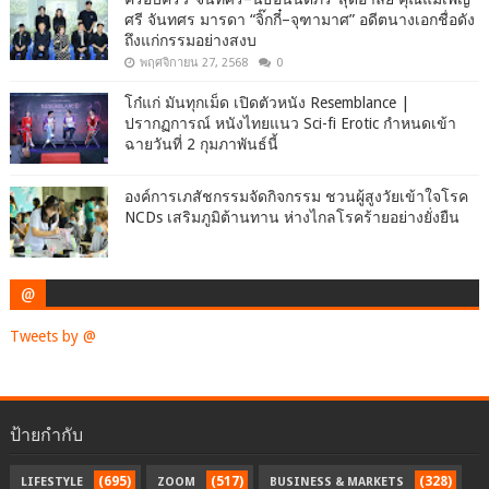
ศรี จันทศร มารดา “จิ๊กกี๋–จุฑามาศ” อดีตนางเอกชื่อดัง
ถึงแก่กรรมอย่างสงบ
พฤศจิกายน 27, 2568
0
โก๋แก่ มันทุกเม็ด เปิดตัวหนัง Resemblance |
ปรากฏการณ์ หนังไทยแนว Sci-fi Erotic กำหนดเข้า
ฉายวันที่ 2 กุมภาพันธ์นี้
องค์การเภสัชกรรมจัดกิจกรรม ชวนผู้สูงวัยเข้าใจโรค
NCDs เสริมภูมิต้านทาน ห่างไกลโรคร้ายอย่างยั่งยืน
@
Tweets by @
ป้ายกำกับ
(695)
(517)
(328)
LIFESTYLE
ZOOM
BUSINESS & MARKETS