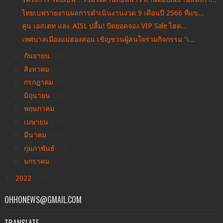
ไทยเบฟรายงานผลการดำเนินงานงวด 9 เดือนปี 2566 ที่แข...
คูน เอสเตท และ AISL ปลื้ม! ปิดยอดจอง VIP Sale ไฮด...
เทศบาลเมืองแม่ฮ่องสอน เชิญชวนผู้สนใจร่วมกิจกรรม “เ...
►
กันยายน
(37)
►
สิงหาคม
(39)
►
กรกฎาคม
(18)
►
มิถุนายน
(30)
►
พฤษภาคม
(47)
►
เมษายน
(19)
►
มีนาคม
(154)
►
กุมภาพันธ์
(58)
►
มกราคม
(31)
►
2022
(144)
OHHONEWS@GMAIL.COM
TRANSLATE