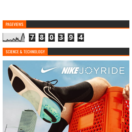
PAGEVIEWS
7
8
0
3
9
4
SCIENCE & TECHNOLOGY