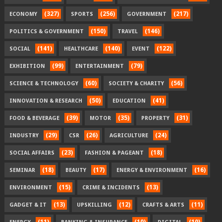
(327)
(256)
(217)
ECONOMY
SPORTS
GOVERNMENT
(150)
(146)
POLITICS & GOVERNMENT
TRAVEL
(141)
(140)
(122)
SOCIAL
HEALTHCARE
EVENT
(99)
(79)
EXHIBITION
ENTERTAINMENT
(60)
(56)
SCIENCE & TECHNOLOGY
SOCIETY & CHARITY
(50)
(41)
INNOVATION & RESEARCH
EDUCATION
(39)
(35)
(31)
FOOD & BEVERAGE
MOTOR
PROPERTY
(29)
(26)
(24)
INDUSTRY
CSR
AGRICULTURE
(23)
(18)
SOCIAL AFFAIRS
FASHION & PAGEANT
(18)
(17)
(16)
SEMINAR
BEAUTY
ENERGY & ENVIRONMENT
(15)
(13)
ENVIRONMENT
CRIME & INCIDENTS
(13)
(12)
(11)
GADGET & IT
UPSKILLING
CRAFTS & ARTS