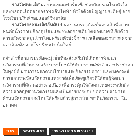
- รางวัลชนะเลิศ
ผลงานแพลตฟอร์มเพื่อช่วยคัดกรองโรคหัวใจ
และหลอดเลือดจากกราฟคลื่นไฟฟ้า หัวใจด้วยปัญญาประดิษฐ์ จาก
โรงเรียนปรินส์รอยแยลส์วิทยาลัย
- รางวัลรองชนะเลิศอันดับ 1
ผลงานบรรจุภัณฑ์พลาสติกชีวภาพ
ทนต่อน้ำจากเปลือกทุเรียนและชะลอการเติบโตของแบคทีเรียด้วย
สารสกัดจากสมุนไพรไทยพร้อมตัวบ่งชี้การเน่าเสียของอาหารสดจาก
ดอกต้องติ่ง จากโรงเรียนกำเนิดวิทย์
อย่างไรก็ตาม NIA ยังคงมุ่งมั่นที่จะส่งเสริมให้เกิดการพัฒนา
นวัตกรรมที่สามารถสร้างประโยชน์ให้กับประเทศชาติ และประชาชน
ในทุกมิติ ผ่านการผลักดันนโยบายและกิจกรรมต่างๆ และยังคงจะมี
การมอบรางวัลนวัตกรรมแห่งชาติเพื่อเชิดชูเกียรติให้กับผู้พัฒนา
นวัตกรรมที่ดีเด่นอย่างต่อเนื่อง เพื่อกระตุ้นให้สังคมไทยตระหนักถึง
ความสำคัญของนวัตกรรมและเป็นการยกระดับขีดความสามารถ
ด้านนวัตกรรมของไทยให้พร้อมก้าวสู่การเป็น “ชาตินวัตกรรม” ใน
อนาคต
TAGS:
GOVERNMENT
INNOVATION & RESEARCH