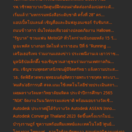
รพ.วชิรพยาบาลเปิดศูนย์ฝึกสอนผ่าตัดส่องกล้องปอดระดั...
เริ่มแล้ว! “มหกรรมหนังสือระดับชาติ ครั้งที่ 28” คร...
แอปเปิ้ลโปแลนด์ เชิญสื่อและอินฟลูเอนเซอร์ รับชิมรส...
ถนนข้าวสาร มั่นใจท่องเที่ยวอย่างปลอดภัยงาน Hallowe...
“รัฐบาล” ชวนแฟน MotoGP ทั่วโลกร่วมนับถอยหลัง 15 วั...
ยูเมะพลัส บางกอก มิดไนท์ มาราธอน ปีที่ 6 “Running ...
เครือเฮอริเทจ ร่วมงานแถลงข่าว ประเพณีงานเจ เยาวราช...
มูลนิธิป่อเต็กตึ๊ง ขอเชิญชวนสาธุชนร่วมงานเทศกาลกิน...
ศน. เชิญชวนพุทธศาสนิกชนผู้มีจิตศรัทธา แจ้งความประส...
วธ. จัดพิธีสวดพระพุทธมนต์อุทิศถวายพระราชกุศล พระบา...
‘คมสัน’อธิการบดี สจล.แนะใช้เทคโนโลยีช่วยประเมินสถา...
เผยผลรางวัลมหาวิทยาลัยมหิดล ประจำปีการศึกษา 2565
“NIA” จัดงานวันนวัตกรรมแห่งชาติ พร้อมมอบรางวัลเชิ...
Autodesk ประกาศผู้ได้รับรางวัล Autodesk ASEAN Inno...
Autodesk Converge Thailand 2023 จัดขึ้นครั้งแรกในป...
บำรุงราษฎร์ ชูความพร้อมทีมแพทย์และเทคโนโลยี ‘ศูนย์...
โครงการ ไทยเบฟ…รวมใจต้านภัยหนาว สานต่อปณิธานแห่งกา...