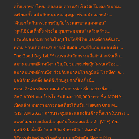
ครั้งแรกของไทย...สจล.เผยความสำเร็จวิจัยโมเดล ‘สนาม...
เตรียมกรี้ดสนั่นกับหนุ่มหล่อสุดคูล พร้อมนับถอยหลัง...
“คืนฮาโลวีนกระตุกขวัญกับโรงพยาบาลสุดหลอน”
“มูลนิธิป่อเต็กตึ๊ง ห่วงใย สุขภาพชุมชน” เสริมสร้าง...
ประเดิมสนามอย่างยิ่งใหญ่! โมโตจีพีไทยแลนด์ดวลคันเร...
ททท. ชวนเปิดประสบการณ์ สัมผัส เสน่ห์วีแกน แพลนต์เบ...
The Good Day Lab™ แบรนด์นวัตกรรมเสื้อผ้าสำหรับเด็ก...
สมาคมแพทย์ผิวหนังฯ เชิญรับชมเพจเฟซบุ๊ก“ครบเครื่องเ...
สมาคมแพทย์ผิวหนังฯร่วมกับสมาคมโรคภูมิแพ้ โรคหืดฯ จ...
มูลนิธิป่อเต็กตึ๊ง จัดพิธีเวียนธูปศักดิ์สิทธิ์ เนื...
ททท. ดึงพันธมิตรร่วมผลักดันการท่องเที่ยวอย่างยั่งย...
GAC AION มอบโปรโมชั่นพิเศษ 100,000 บาท ซื้อ AION Y...
เปิดแล้ว! มหกรรมการท่องเที่ยวไต้หวัน “Taiwan One M...
“SISTAM 2023” การประชุมและแสดงสินค้าครั้งแรกในประเ...
แพทย์เผยภาวะลิ่มเลือดอุดตันในหลอดเลือดดำ (VTE) ภัย...
มูลนิธิป่อเต็กตึ๊ง "ช่วยชีวิต รักษาชีวิต" จัดงบอีก...
วิธีการผ่าตัดรักษาโรคอ้วนแบบสลีฟพลัส Sleeve Plus