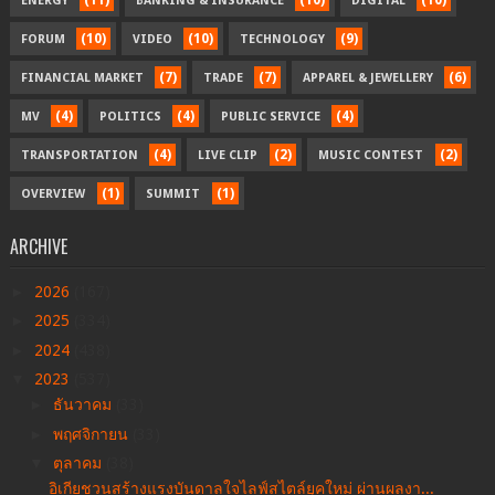
(11)
(10)
(10)
ENERGY
BANKING & INSURANCE
DIGITAL
(10)
(10)
(9)
FORUM
VIDEO
TECHNOLOGY
(7)
(7)
(6)
FINANCIAL MARKET
TRADE
APPAREL & JEWELLERY
(4)
(4)
(4)
MV
POLITICS
PUBLIC SERVICE
(4)
(2)
(2)
TRANSPORTATION
LIVE CLIP
MUSIC CONTEST
(1)
(1)
OVERVIEW
SUMMIT
ARCHIVE
►
2026
(167)
►
2025
(334)
►
2024
(438)
▼
2023
(537)
►
ธันวาคม
(33)
►
พฤศจิกายน
(33)
▼
ตุลาคม
(38)
อิเกียชวนสร้างแรงบันดาลใจไลฟ์สไตล์ยุคใหม่ ผ่านผลงา...