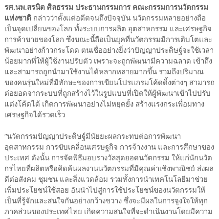
รศ.นพ.สรนิต ศิลธรรม ประธานกรรมการ คณะกรรมการนวัตกรรม
แห่งชาติ
กล่าวว่าตั้งแต่อดีตจนถึงปัจจุบัน นวัตกรรมหลายอย่างถือ
เป็นจุดเปลี่ยนของโลก ทั้งระบบการผลิต อุตสาหกรรม และเศรษฐกิจ
การค้าขายของโลก ซึ่งขณะนี้ถือเป็นยุคที่นวัตกรรมมีการเติบโตและ
พัฒนาอย่างก้าวกระโดด ตนเชื่ออย่างยิ่งว่าปัญญาประดิษฐ์จะใช้เวลา
น้อยมากที่ให้ผู้ใช้งานปรับตัว เพราะจะถูกพัฒนามีความฉลาด เข้าถึง
และสามารถถูกนำมาใช้งานได้หลากหลายมากขึ้น รวมถึงปริมาณ
ของคนรุ่นใหม่ที่มีทักษะของการเขียนโปรแกรมโค้ดดิ้งต่างๆ สามารถ
ต่อยอดจากระบบที่ถูกสร้างไว้ในรูปแบบที่เปิดให้ผู้พัฒนาเข้าไปปรับ
แต่งโค้ดได้ เกิดการพัฒนาอย่างไม่หยุดยั้ง สร้างแรงกระเพื่อมทาง
เศรษฐกิจได้รวดเร็ว
“นวัตกรรมปัญญาประดิษฐ์มีนัยยะผลกระทบต่อการพัฒนา
อุตสาหกรรม การขับเคลื่อนเศรษฐกิจ การจ้างงาน และการศึกษาของ
ประเทศ ดังนั้น การจัดพิธีมอบรางวัลสุดยอดนวัตกรรม ให้แก่นักนวัต
กรไทยที่ผลิตหรือคิดค้นผลงานนวัตกรรมที่มีคุณค่าเชิงพาณิชย์ ส่งผล
ดีต่อสังคม ชุมชน และสิ่งแวดล้อม รวมทั้งการนำเทคโนโลยีมาช่วย
เพิ่มประโยชน์ใช้สอย อันนำไปสู่การใช้ประโยชน์ของนวัตกรรมให้
เป็นที่รู้จักและสนใจกันอย่างกว้างขวาง ซึ่งจะมีผลในการจูงใจให้ทุก
ภาคส่วนของประเทศไทย เกิดความสนใจที่จะดำเนินงานโดยมีความ