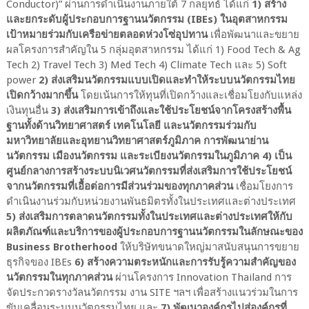
Conductor)” ผ่านการดำเนินงานภายใต้ 7 กลยุทธ์ ได้แก่
1) สร้าง
และยกระดับผู้ประกอบการฐานนวัตกรรม (IBEs) ในอุตสาหกรรม
เป้าหมายร่วมกับเครือข่ายตลอดห่วงโซ่อุปทาน
เพื่อพัฒนาและขยาย
ผลโครงการสำคัญใน 5 กลุ่มอุตสาหกรรม ได้แก่ 1) Food Tech & Ag
Tech 2) Travel Tech 3) Med Tech 4) Climate Tech และ 5) Soft
power
2) ส่งเสริมนวัตกรรมแบบเปิดและทำให้ระบบนวัตกรรมไทย
เปิดกว้างมากขึ้น
โดยเน้นการให้ทุนที่เปิดกว้างและเชื่อมโยงกับแหล่ง
เงินทุนอื่น
3) ส่งเสริมการเข้าถึงและใช้ประโยชน์จากโครงสร้างพื้น
ฐานทั้งด้านวิทยาศาสตร์ เทคโนโลยี และนวัตกรรมร่วมกับ
มหาวิทยาลัยและอุทยานวิทยาศาสตร์ภูมิภาค การพัฒนาย่าน
นวัตกรรม เมืองนวัตกรรม และระเบียงนวัตกรรมในภูมิภาค 4) เป็น
ศูนย์กลางการสร้างระบบนิเวศนวัตกรรมที่ส่งเสริมการใช้ประโยชน์
จากนวัตกรรมที่เอื้อต่อการมีส่วนร่วมของทุกภาคส่วน
เชื่อมโยงการ
ดำเนินงานร่วมกับหน่วยงานพันธมิตรทั้งในประเทศและต่างประเทศ
5) ส่งเสริมการตลาดนวัตกรรมทั้งในประเทศและต่างประเทศให้กับ
ผลิตภัณฑ์และบริการของผู้ประกอบการฐานนวัตกรรมในลักษณะของ
Business Brotherhood
ให้บริษัทขนาดใหญ่มาสนับสนุนการขยาย
ธุรกิจของ IBEs
6) สร้างความตระหนักและการรับรู้ความสำคัญของ
นวัตกรรมในทุกภาคส่วน
ผ่านโครงการ Innovation Thailand การ
จัดประกวดรางวัลนวัตกรรม งาน SITE ฯลฯ เพื่อสร้างแนวร่วมในการ
ขับเคลื่อนระบบนวัตกรรมไทย และ
7) พัฒนาองค์กรไปสู่องค์กรที่