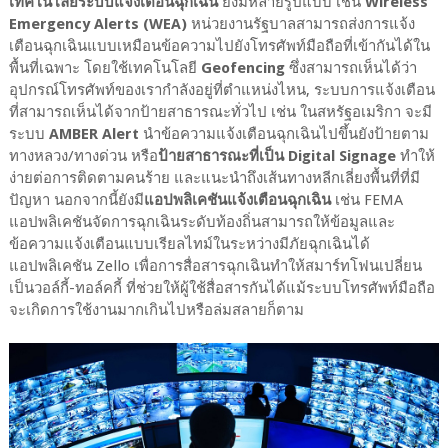
เทคโนโลยีระบบแจ้งเตือนฉุกเฉิน
ยังมีหลายรูปแบบ เช่น
Wireless
Emergency Alerts (WEA)
หน่วยงานรัฐบาลสามารถส่งการแจ้ง
เตือนฉุกเฉินแบบเหมือนข้อความไปยังโทรศัพท์มือถือที่เข้ากันได้ใน
พื้นที่เฉพาะ โดยใช้เทคโนโลยี
Geofencing
ซึ่งสามารถเห็นได้ว่า
อุปกรณ์โทรศัพท์ของเรากำลังอยู่ที่ตำแหน่งไหน, ระบบการแจ้งเตือน
ที่สามารถเห็นได้จากป้ายสาธารณะทั่วไป เช่น ในสหรัฐอเมริกา จะมี
ระบบ
AMBER Alert
นำข้อความแจ้งเตือนฉุกเฉินไปขึ้นยังป้ายตาม
ทางหลวง/ทางด่วน หรือ
ป้ายสาธารณะที่เป็น Digital Signage
ทำให้
ง่ายต่อการติดตามคนร้าย และแนะนำถึงเส้นทางหลีกเลี่ยงพื้นที่ที่มี
ปัญหา นอกจากนี้ยังมี
แอปพลิเคชันแจ้งเตือนฉุกเฉิน
เช่น FEMA
แอปพลิเคชันจัดการฉุกเฉินระดับท้องถิ่นสามารถให้ข้อมูลและ
ข้อความแจ้งเตือนแบบเรียลไทม์ในระหว่างมีภัยฉุกเฉินได้
แอปพลิเคชัน Zello เพื่อการสื่อสารฉุกเฉินทำให้สมาร์ทโฟนเปลี่ยน
เป็นวอล์กี้-ทอล์คกี้ ที่ช่วยให้ผู้ใช้สื่อสารกันได้แม้ระบบโทรศัพท์มือถือ
จะเกิดการใช้งานมากเกินไปหรือล่มสลายก็ตาม