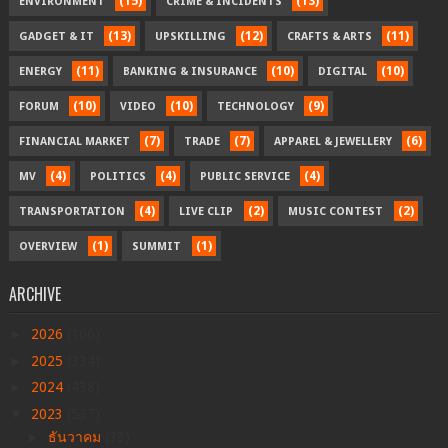
(15)
(13)
ENVIRONMENT
CRIME & INCIDENTS
(13)
(12)
(11)
GADGET & IT
UPSKILLING
CRAFTS & ARTS
(11)
(10)
(10)
ENERGY
BANKING & INSURANCE
DIGITAL
(10)
(10)
(9)
FORUM
VIDEO
TECHNOLOGY
(7)
(7)
(6)
FINANCIAL MARKET
TRADE
APPAREL & JEWELLERY
(4)
(4)
(4)
MV
POLITICS
PUBLIC SERVICE
(4)
(2)
(2)
TRANSPORTATION
LIVE CLIP
MUSIC CONTEST
(1)
(1)
OVERVIEW
SUMMIT
ARCHIVE
►
2026
(166)
►
2025
(334)
►
2024
(438)
▼
2023
(537)
►
ธันวาคม
(33)