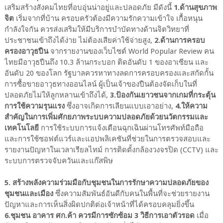
เสริมสร้างสังคมไทยที่อบอุ่นน่าอยู่และปลอดภัย มีดังนี้
1.ด้านสุขภาพ
จิต
เริ่มจากที่บ้าน ครอบครัวต้องมีความรักความเข้าใจ เกื้อหนุน
กำลังใจกัน ควรส่งเสริมให้มีบริการบำบัดทางด้านจิตวิทยาที่
ประชาชนเข้าถึงได้ง่าย ไม่ต้องเสียค่าใช้จ่ายสูง,
2.ด้านการครอบ
ครองอาวุธปืน
จากรายงานของเว็บไซต์ World Popular Review คน
ไทยมีอาวุธปืนถึง 10.3 ล้านกระบอก ติดอันดับ 1 ของอาเซียน และ
อันดับ 20 ของโลก รัฐบาลควรหาทางลดการครอบครองและสกัดกั้น
การซื้อขายอาวุธทางออนไลน์ ผู้เป็นเจ้าของปืนต้องจัดเก็บในที่
ปลอดภัยไม่ให้ลูกหลานเข้าถึงได้,
3.ป้องกันเยาวชนจากเกมที่กระตุ้น
การใช้ความรุนแรง
ซึ่งอาจเกิดการเลียนแบบเอาอย่าง,
4.ให้ความ
สำคัญในการเพิ่มศักยภาพระบบความปลอดภัยด้วยนวัตกรรมและ
เทคโนโลยี
การใช้ระบบการแจ้งเตือนฉุกเฉินผ่านโทรศัพท์มือถือ
และการใช้ซอฟต์แวร์และแอปพลิเคชันที่ช่วยในการตรวจสอบและ
รายงานปัญหาในเวลาเรียลไทม์ การติดตั้งกล้องวงจรปิด (CCTV) และ
ระบบการตรวจจับควันและแก๊สพิษ
5. สร้างพลังความร่วมมือกับชุมชนในการรักษาความปลอดภัยของ
ชุมชนและเมือง
ซึ่งความสัมพันธ์อันดีกับคนในพื้นที่จะช่วยรายงาน
ปัญหาและการเห็นสิ่งผิดปกติต่อเจ้าหน้าที่ได้ครอบคลุมยิ่งขึ้น
6.ชุมชน อาคาร ศก.ค้า ควรมีการซักซ้อม 3 วิธีการเอาตัวรอด
เมื่อ