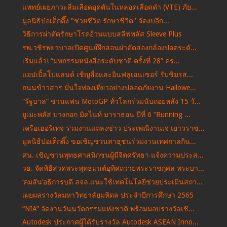
แพทย์เผยภาวะลิ่มเลือดอุดตันในหลอดเลือดดำ (VTE) ภัย...
มูลนิธิป่อเต็กตึ๊ง "ช่วยชีวิต รักษาชีวิต" จัดงบอีก...
วิธีการผ่าตัดรักษาโรคอ้วนแบบสลีฟพลัส Sleeve Plus
รพ.วชิรพยาบาลเปิดศูนย์ฝึกสอนผ่าตัดส่องกล้องปอดระดั...
เริ่มแล้ว! “มหกรรมหนังสือระดับชาติ ครั้งที่ 28” คร...
แอปเปิ้ลโปแลนด์ เชิญสื่อและอินฟลูเอนเซอร์ รับชิมรส...
ถนนข้าวสาร มั่นใจท่องเที่ยวอย่างปลอดภัยงาน Hallowe...
“รัฐบาล” ชวนแฟน MotoGP ทั่วโลกร่วมนับถอยหลัง 15 วั...
ยูเมะพลัส บางกอก มิดไนท์ มาราธอน ปีที่ 6 “Running ...
เครือเฮอริเทจ ร่วมงานแถลงข่าว ประเพณีงานเจ เยาวราช...
มูลนิธิป่อเต็กตึ๊ง ขอเชิญชวนสาธุชนร่วมงานเทศกาลกิน...
ศน. เชิญชวนพุทธศาสนิกชนผู้มีจิตศรัทธา แจ้งความประส...
วธ. จัดพิธีสวดพระพุทธมนต์อุทิศถวายพระราชกุศล พระบา...
‘คมสัน’อธิการบดี สจล.แนะใช้เทคโนโลยีช่วยประเมินสถา...
เผยผลรางวัลมหาวิทยาลัยมหิดล ประจำปีการศึกษา 2565
“NIA” จัดงานวันนวัตกรรมแห่งชาติ พร้อมมอบรางวัลเชิ...
Autodesk ประกาศผู้ได้รับรางวัล Autodesk ASEAN Inno...