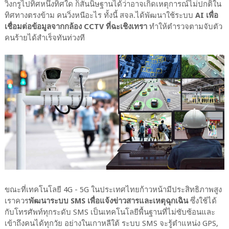
วิ่งกรูไปทิศหนึ่งทิศใด ก็สันนิษฐานได้ว่าอาจเกิดเหตุการณ์ไม่ปกติใน
ทิศทางตรงข้าม คนวิ่งหนีอะไร ทั้งนี้ สจล.ได้พัฒนาใช้ระบบ
AI เพื่อ
เชื่อมต่อข้อมูลจากกล้อง CCTV ที่ฉะเชิงเทรา
ทำให้ตำรวจตามจับตัว
คนร้ายได้สำเร็จทันท่วงที
ขณะที่เทคโนโลยี 4G - 5G ในประเทศไทยก้าวหน้ามีประสิทธิภาพสูง
เราควร
พัฒนาระบบ SMS เพื่อแจ้งข่าวสารและเหตุฉุกเฉิน
ซึ่งใช้ได้
กับโทรศัพท์ทุกระดับ SMS เป็นเทคโนโลยีพื้นฐานที่ไม่ซับซ้อนและ
เข้าถึงคนได้ทุกวัย อย่างในเกาหลีใต้ ระบบ SMS จะรู้ตำแหน่ง GPS,