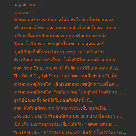
►
พฤศจิกายน
(33)
▼
ตุลาคม
(38)
อิเกียชวนสร้างแรงบันดาลใจไลฟ์สไตล์ยุคใหม่ ผ่านผลงา...
ครั้งแรกของไทย...สจล.เผยความสำเร็จวิจัยโมเดล ‘สนาม...
เตรียมกรี้ดสนั่นกับหนุ่มหล่อสุดคูล พร้อมนับถอยหลัง...
“คืนฮาโลวีนกระตุกขวัญกับโรงพยาบาลสุดหลอน”
“มูลนิธิป่อเต็กตึ๊ง ห่วงใย สุขภาพชุมชน” เสริมสร้าง...
ประเดิมสนามอย่างยิ่งใหญ่! โมโตจีพีไทยแลนด์ดวลคันเร...
ททท. ชวนเปิดประสบการณ์ สัมผัส เสน่ห์วีแกน แพลนต์เบ...
The Good Day Lab™ แบรนด์นวัตกรรมเสื้อผ้าสำหรับเด็ก...
สมาคมแพทย์ผิวหนังฯ เชิญรับชมเพจเฟซบุ๊ก“ครบเครื่องเ...
สมาคมแพทย์ผิวหนังฯร่วมกับสมาคมโรคภูมิแพ้ โรคหืดฯ จ...
มูลนิธิป่อเต็กตึ๊ง จัดพิธีเวียนธูปศักดิ์สิทธิ์ เนื...
ททท. ดึงพันธมิตรร่วมผลักดันการท่องเที่ยวอย่างยั่งย...
GAC AION มอบโปรโมชั่นพิเศษ 100,000 บาท ซื้อ AION Y...
เปิดแล้ว! มหกรรมการท่องเที่ยวไต้หวัน “Taiwan One M...
“SISTAM 2023” การประชุมและแสดงสินค้าครั้งแรกในประเ...