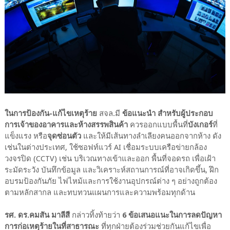
ในการป้องกัน-แก้ไขเหตุร้าย
สจล.มี
ข้อแนะนำ สำหรับผู้ประกอบ
การเจ้าของอาคารและห้างสรรพสินค้า
ควรออกแบบพื้นที่
บังเกอร์
ที่
แข็งแรง หรือ
จุดซ่อนตัว
และให้มีเส้นทางลำเลียงคนออกจากห้าง ดัง
เช่นในต่างประเทศ, ใช้ซอฟท์แวร์ AI เชื่อมระบบเครือข่ายกล้อง
วงจรปิด (CCTV) เช่น บริเวณทางเข้าและออก พื้นที่จอดรถ เพื่อเฝ้า
ระมัดระวัง บันทึกข้อมูล และวิเคราะห์สถานการณ์ที่อาจเกิดขึ้น, ฝึก
อบรมป้องกันภัย ไฟไหม้และการใช้งานอุปกรณ์ต่าง ๆ อย่างถูกต้อง
ตามหลักสากล และทบทวนแผนการและความพร้อมทุกด้าน
รศ. ดร.คมสัน มาลีสี
กล่าวทิ้งท้ายว่า
6 ข้อเสนอแนะในการลดปัญหา
การก่อเหตุร้ายในที่สาธารณะ
ที่ทุกฝ่ายต้องร่วมช่วยกันแก้ไขเพื่อ