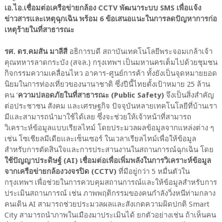
เอ.ไอ.เชื่อมต่อเครือข่ายกล้อง CCTV พัฒนาระบบ SMS เพื่อแจ้ง
ข่าวสารและเหตุฉุกเฉิน พร้อม 6 ข้อเสนอแนะในการลดปัญหาการก่อ
เหตุร้ายในที่สาธารณะ
รศ. ดร.คมสัน มาลีสี
อธิการบดี สถาบันเทคโนโลยีพระจอมเกล้าเจ้า
คุณทหารลาดกระบัง (สจล.) กรุงเทพฯ เป็นมหานครเต็มไปด้วยชุมชน
กิจกรรมความเคลื่อนไหว อาคาร-ศูนย์การค้า ทั้งยังเป็นจุดหมายยอด
นิยมในการท่องเที่ยวของนานาชาติ ซึ่งปีนี้ไทยตั้งเป้าหมาย 25 ล้าน
คน ‘
ความปลอดภัยในที่สาธารณะ (Public Safety)
จึงเป็นสิ่งสำคัญ
ต่อประชาชน สังคม และเศรษฐกิจ ปัจจุบันหลายเทคโนโลยีที่บ้านเรา
มีและสามารถนำมาใช้ได้เลย ซึ่งจะช่วยให้เจ้าหน้าที่สามารถ
วิเคราะห์ข้อมูลแบบเรียลไทม์ โดยประมวลผลข้อมูลจากแหล่งต่าง ๆ
เช่น โซเชียลมีเดียและเซ็นเซอร์ ในเวลาเรียลไทม์เพื่อให้ข้อมูล
สำหรับการตัดสินใจและการประสานงานในสถานการณ์ฉุกเฉิน โดย
ใช้ปัญญาประดิษฐ์ (AI) เชื่อมต่อเพื่อเพิ่มพลังในการวิเคราะห์ข้อมูล
จากเครือข่ายกล้องวงจรปิด (CCTV)
ที่มีอยู่กว่า 5 หมื่นตัวใน
กรุงเทพฯ เพื่อช่วยในการควบคุมสถานการณ์และให้ข้อมูลสำหรับการ
ประเมินสถานการณ์ เช่น ภาพพฤติกรรมของคนกำลังวิ่งหนีท่ามกลาง
คนเดิน AI สามารถช่วยประมวลผลและสังเกตความผิดปกติ Smart
City สามารถนำภาพในเมืองมาประเมินได้ ยกตัวอย่างเช่น ถ้าเห็นคน