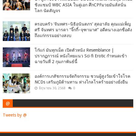
ชิงแชมป์ WBC ASIA ในคู่เอก ศึกCPFมวยมันส์สนั่น
โลก นัดสัญจร
ครอบครัว ‘จันทศร–นิธิอนันตภร’ สุดอาลัย คุณแม่เพ็ญ
ศรี จันทศร มารดา “จิ๊กกี๋–จุฑามาศ” อดีตนางเอกชื่อดัง
ถึงแก่กรรมอย่างสงบ
โก๋แก่ มันทุกเม็ด เปิดตัวหนัง Resemblance |
ปรากฏการณ์ หนังไทยแนว Sci-fi Erotic กำหนดเข้า
ฉายวันที่ 2 กุมภาพันธ์นี้
องค์การเภสัชกรรมจัดกิจกรรม ชวนผู้สูงวัยเข้าใจโรค
NCDs เสริมภูมิต้านทาน ห่างไกลโรคร้ายอย่างยั่งยืน
มิถุนายน 30, 2568
0
@
Tweets by @