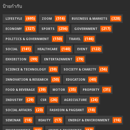
ป้ายกำกับ
(695)
(516)
(328)
LIFESTYLE
ZOOM
BUSINESS & MARKETS
(327)
(256)
(217)
ECONOMY
SPORTS
GOVERNMENT
(150)
(146)
POLITICS & GOVERNMENT
TRAVEL
(141)
(140)
(122)
SOCIAL
HEALTHCARE
EVENT
(99)
(79)
EXHIBITION
ENTERTAINMENT
(59)
(56)
SCIENCE & TECHNOLOGY
SOCIETY & CHARITY
(50)
(40)
INNOVATION & RESEARCH
EDUCATION
(39)
(35)
(31)
FOOD & BEVERAGE
MOTOR
PROPERTY
(29)
(26)
(24)
INDUSTRY
CSR
AGRICULTURE
(23)
(18)
SOCIAL AFFAIRS
FASHION & PAGEANT
(18)
(17)
(16)
SEMINAR
BEAUTY
ENERGY & ENVIRONMENT