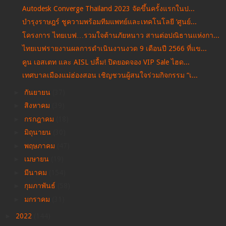
Autodesk Converge Thailand 2023 จัดขึ้นครั้งแรกในป...
บำรุงราษฎร์ ชูความพร้อมทีมแพทย์และเทคโนโลยี ‘ศูนย์...
โครงการ ไทยเบฟ…รวมใจต้านภัยหนาว สานต่อปณิธานแห่งกา...
ไทยเบฟรายงานผลการดำเนินงานงวด 9 เดือนปี 2566 ที่แข...
คูน เอสเตท และ AISL ปลื้ม! ปิดยอดจอง VIP Sale ไฮด...
เทศบาลเมืองแม่ฮ่องสอน เชิญชวนผู้สนใจร่วมกิจกรรม “เ...
►
กันยายน
(37)
►
สิงหาคม
(39)
►
กรกฎาคม
(18)
►
มิถุนายน
(30)
►
พฤษภาคม
(47)
►
เมษายน
(19)
►
มีนาคม
(154)
►
กุมภาพันธ์
(58)
►
มกราคม
(31)
►
2022
(144)