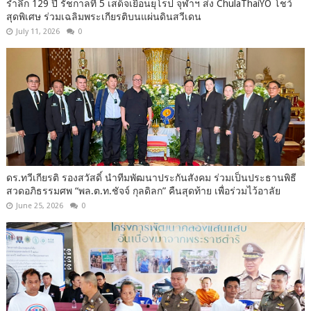
รำลึก 129 ปี รัชกาลที่ 5 เสด็จเยือนยุโรป จุฬาฯ ส่ง ChulaThaiYO โชว์
สุดพิเศษ ร่วมเฉลิมพระเกียรติบนแผ่นดินสวีเดน
July 11, 2026
0
ดร.ทวีเกียรติ รองสวัสดิ์ นำทีมพัฒนาประกันสังคม ร่วมเป็นประธานพิธี
สวดอภิธรรมศพ “พล.ต.ท.ชัจจ์ กุลดิลก” คืนสุดท้าย เพื่อร่วมไว้อาลัย
June 25, 2026
0