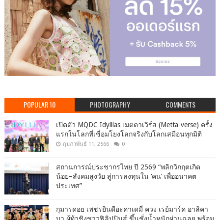
POPULAR 10
PHOTOGRAPHY
COMMENTS
เปิดตัว MQDC Idyllias เมตตาเวิร์ส (Metta-verse) ครั้ง
แรกในโลกที่เชื่อมโยงโลกจริงกับโลกเสมือนทุกมิติ
กุมภาพันธ์ 11, 2566
0
สถานการณ์ประชากรไทย ปี 2569 “พลิกวิกฤตเกิด
น้อย–สังคมสูงวัย สู่การลงทุนใน ‘คน’ เพื่ออนาคต
ประเทศ”
กุมารดอย เพชรยินดีอะคาเดมี่ ควง เรย์มาร์ค อาลิคา
บา ผู้ท้าชิงชาวฟิลิปปินส์ ขึ้นชั่งน้ำหนักผ่านฉลุย พร้อม