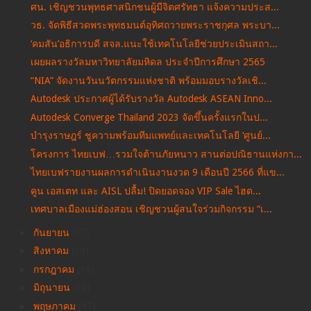
ศน. เชิญชวนพุทธศาสนิกชนผู้มีจิตศรัทธา แจ้งความประส...
วธ. จัดพิธีสวดพระพุทธมนต์อุทิศถวายพระราชกุศล พระบา...
‘คมสัน’อธิการบดี สจล.แนะใช้เทคโนโลยีช่วยประเมินสถา...
เผยผลรางวัลมหาวิทยาลัยมหิดล ประจำปีการศึกษา 2565
“NIA” จัดงานวันนวัตกรรมแห่งชาติ พร้อมมอบรางวัลเชิ...
Autodesk ประกาศผู้ได้รับรางวัล Autodesk ASEAN Inno...
Autodesk Converge Thailand 2023 จัดขึ้นครั้งแรกในป...
บำรุงราษฎร์ ชูความพร้อมทีมแพทย์และเทคโนโลยี ‘ศูนย์...
โครงการ ไทยเบฟ…รวมใจต้านภัยหนาว สานต่อปณิธานแห่งกา...
ไทยเบฟรายงานผลการดำเนินงานงวด 9 เดือนปี 2566 ที่แข...
คูน เอสเตท และ AISL ปลื้ม! ปิดยอดจอง VIP Sale ไฮด...
เทศบาลเมืองแม่ฮ่องสอน เชิญชวนผู้สนใจร่วมกิจกรรม “เ...
►
กันยายน
(37)
►
สิงหาคม
(39)
►
กรกฎาคม
(18)
►
มิถุนายน
(30)
►
พฤษภาคม
(47)