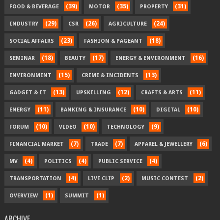
(39)
(35)
(31)
FOOD & BEVERAGE
MOTOR
PROPERTY
(29)
(26)
(24)
INDUSTRY
CSR
AGRICULTURE
(23)
(18)
SOCIAL AFFAIRS
FASHION & PAGEANT
(18)
(17)
(16)
SEMINAR
BEAUTY
ENERGY & ENVIRONMENT
(15)
(13)
ENVIRONMENT
CRIME & INCIDENTS
(13)
(12)
(11)
GADGET & IT
UPSKILLING
CRAFTS & ARTS
(11)
(10)
(10)
ENERGY
BANKING & INSURANCE
DIGITAL
(10)
(10)
(9)
FORUM
VIDEO
TECHNOLOGY
(7)
(7)
(6)
FINANCIAL MARKET
TRADE
APPAREL & JEWELLERY
(4)
(4)
(4)
MV
POLITICS
PUBLIC SERVICE
(4)
(2)
(2)
TRANSPORTATION
LIVE CLIP
MUSIC CONTEST
(1)
(1)
OVERVIEW
SUMMIT
ARCHIVE