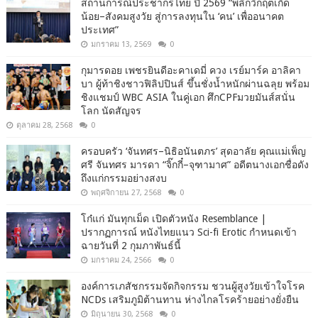
สถานการณ์ประชากรไทย ปี 2569 “พลิกวิกฤตเกิด
น้อย–สังคมสูงวัย สู่การลงทุนใน ‘คน’ เพื่ออนาคต
ประเทศ”
มกราคม 13, 2569
0
กุมารดอย เพชรยินดีอะคาเดมี่ ควง เรย์มาร์ค อาลิคา
บา ผู้ท้าชิงชาวฟิลิปปินส์ ขึ้นชั่งน้ำหนักผ่านฉลุย พร้อม
ชิงแชมป์ WBC ASIA ในคู่เอก ศึกCPFมวยมันส์สนั่น
โลก นัดสัญจร
ตุลาคม 28, 2568
0
ครอบครัว ‘จันทศร–นิธิอนันตภร’ สุดอาลัย คุณแม่เพ็ญ
ศรี จันทศร มารดา “จิ๊กกี๋–จุฑามาศ” อดีตนางเอกชื่อดัง
ถึงแก่กรรมอย่างสงบ
พฤศจิกายน 27, 2568
0
โก๋แก่ มันทุกเม็ด เปิดตัวหนัง Resemblance |
ปรากฏการณ์ หนังไทยแนว Sci-fi Erotic กำหนดเข้า
ฉายวันที่ 2 กุมภาพันธ์นี้
มกราคม 24, 2566
0
องค์การเภสัชกรรมจัดกิจกรรม ชวนผู้สูงวัยเข้าใจโรค
NCDs เสริมภูมิต้านทาน ห่างไกลโรคร้ายอย่างยั่งยืน
มิถุนายน 30, 2568
0