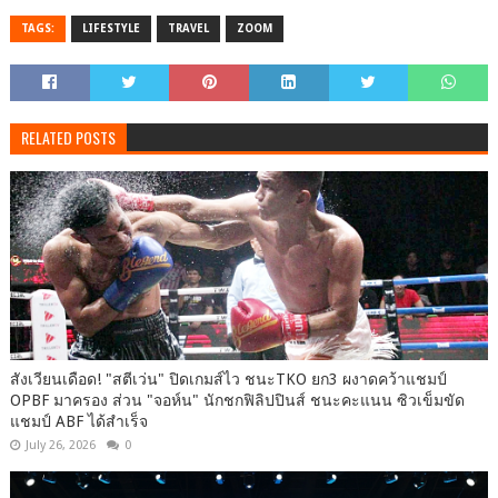
TAGS:
LIFESTYLE
TRAVEL
ZOOM
RELATED POSTS
สังเวียนเดือด! "สตีเว่น" ปิดเกมส์ไว ชนะTKO ยก3 ผงาดคว้าแชมป์
OPBF มาครอง ส่วน "จอห์น" นักชกฟิลิปปินส์ ชนะคะแนน ซิวเข็มขัด
แชมป์ ABF ได้สำเร็จ
July 26, 2026
0