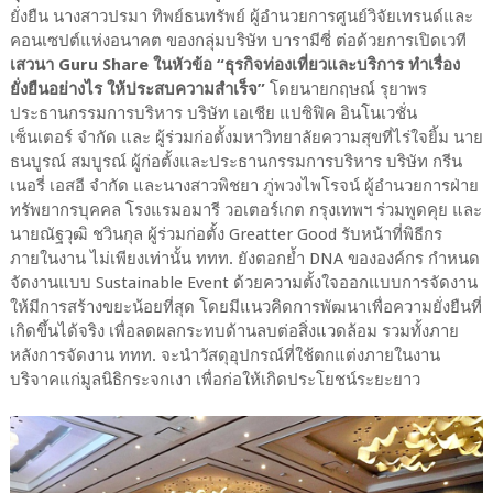
ยั่งยืน นางสาวปรมา ทิพย์ธนทรัพย์ ผู้อำนวยการศูนย์วิจัยเทรนด์และ
คอนเซปต์แห่งอนาคต ของกลุ่มบริษัท บารามีซี่ ต่อด้วยการเปิดเวที
เสวนา Guru Share ในหัวข้อ “ธุรกิจท่องเที่ยวและบริการ ทำเรื่อง
ยั่งยืนอย่างไร ให้ประสบความสำเร็จ”
โดยนายกฤษณ์ รุยาพร
ประธานกรรมการบริหาร บริษัท เอเชีย แปซิฟิค อินโนเวชั่น
เซ็นเตอร์ จำกัด และ ผู้ร่วมก่อตั้งมหาวิทยาลัยความสุขที่ไร่ใจยิ้ม นาย
ธนบูรณ์ สมบูรณ์ ผู้ก่อตั้งและประธานกรรมการบริหาร บริษัท กรีน
เนอรี่ เอสอี จำกัด และนางสาวพิชยา ภู่พวงไพโรจน์ ผู้อำนวยการฝ่าย
ทรัพยากรบุคคล โรงแรมอมารี วอเตอร์เกต กรุงเทพฯ ร่วมพูดคุย และ
นายณัฐวุฒิ ชวินกุล ผู้ร่วมก่อตั้ง Greatter Good รับหน้าที่พิธีกร
ภายในงาน ไม่เพียงเท่านั้น ททท. ยังตอกย้ำ DNA ขององค์กร กำหนด
จัดงานแบบ Sustainable Event ด้วยความตั้งใจออกแบบการจัดงาน
ให้มีการสร้างขยะน้อยที่สุด โดยมีแนวคิดการพัฒนาเพื่อความยั่งยืนที่
เกิดขึ้นได้จริง เพื่อลดผลกระทบด้านลบต่อสิ่งแวดล้อม รวมทั้งภาย
หลังการจัดงาน ททท. จะนำวัสดุอุปกรณ์ที่ใช้ตกแต่งภายในงาน
บริจาคแก่มูลนิธิกระจกเงา เพื่อก่อให้เกิดประโยชน์ระยะยาว