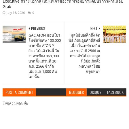
Executive สร้างโอกาสใหม่ให้เจ้าของรถ พร้อมยกระดับบริการผ่านแอป
Grab
July 16, 2026
0
PREVIOUS
NEXT
GAC AION มอบโปร
มูลนิธิป่อเต็กตึ๊ง จัด
โมชั่นพิเศษ 100,000
พิธีเวียนธูปศักดิ์สิทธิ์
บาท ซื้อ AION Y
เนื่องในเทศกาลกิน
Plus ได้แล้ววันนี้ ใน
เจ ประจำปี 2566 ณ
ราคาเพียง 969,900
ศาลเจ้าไต้ฮงกง มูล
บาทตั้งแต่วันที่ 20
นิธิป่อเต็กตึ๊ง
ต.ค. 2566 จำกัด
พลับพลาไชย
เพียงแค่ 1,000 คัน
กรุงเทพฯ
เท่านั้น
POST A COMMENT
BLOGGER
DISQUS
FACEBOOK
ไม่มีความคิดเห็น