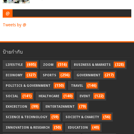
@
Tweets by @
ป้ายกำกับ
(695)
(516)
(328)
LIFESTYLE
ZOOM
BUSINESS & MARKETS
(327)
(256)
(217)
ECONOMY
SPORTS
GOVERNMENT
(150)
(146)
POLITICS & GOVERNMENT
TRAVEL
(141)
(140)
(122)
SOCIAL
HEALTHCARE
EVENT
(99)
(79)
EXHIBITION
ENTERTAINMENT
(59)
(56)
SCIENCE & TECHNOLOGY
SOCIETY & CHARITY
(50)
(40)
INNOVATION & RESEARCH
EDUCATION