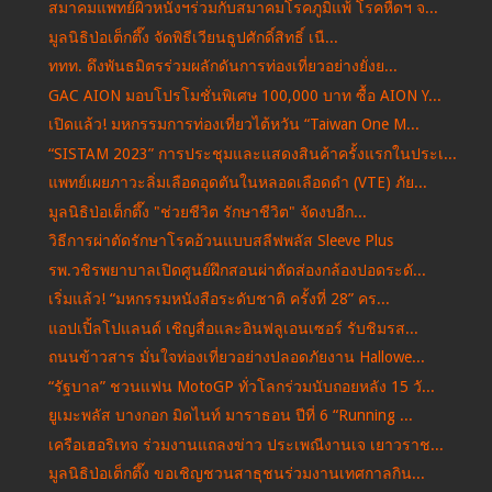
สมาคมแพทย์ผิวหนังฯร่วมกับสมาคมโรคภูมิแพ้ โรคหืดฯ จ...
มูลนิธิป่อเต็กตึ๊ง จัดพิธีเวียนธูปศักดิ์สิทธิ์ เนื...
ททท. ดึงพันธมิตรร่วมผลักดันการท่องเที่ยวอย่างยั่งย...
GAC AION มอบโปรโมชั่นพิเศษ 100,000 บาท ซื้อ AION Y...
เปิดแล้ว! มหกรรมการท่องเที่ยวไต้หวัน “Taiwan One M...
“SISTAM 2023” การประชุมและแสดงสินค้าครั้งแรกในประเ...
แพทย์เผยภาวะลิ่มเลือดอุดตันในหลอดเลือดดำ (VTE) ภัย...
มูลนิธิป่อเต็กตึ๊ง "ช่วยชีวิต รักษาชีวิต" จัดงบอีก...
วิธีการผ่าตัดรักษาโรคอ้วนแบบสลีฟพลัส Sleeve Plus
รพ.วชิรพยาบาลเปิดศูนย์ฝึกสอนผ่าตัดส่องกล้องปอดระดั...
เริ่มแล้ว! “มหกรรมหนังสือระดับชาติ ครั้งที่ 28” คร...
แอปเปิ้ลโปแลนด์ เชิญสื่อและอินฟลูเอนเซอร์ รับชิมรส...
ถนนข้าวสาร มั่นใจท่องเที่ยวอย่างปลอดภัยงาน Hallowe...
“รัฐบาล” ชวนแฟน MotoGP ทั่วโลกร่วมนับถอยหลัง 15 วั...
ยูเมะพลัส บางกอก มิดไนท์ มาราธอน ปีที่ 6 “Running ...
เครือเฮอริเทจ ร่วมงานแถลงข่าว ประเพณีงานเจ เยาวราช...
มูลนิธิป่อเต็กตึ๊ง ขอเชิญชวนสาธุชนร่วมงานเทศกาลกิน...