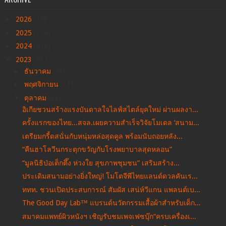
►
2026
(166)
►
2025
(334)
►
2024
(438)
▼
2023
(537)
►
ธันวาคม
(33)
►
พฤศจิกายน
(33)
▼
ตุลาคม
(38)
อิเกียชวนสร้างแรงบันดาลใจไลฟ์สไตล์ยุคใหม่ ผ่านผลงา...
ครั้งแรกของไทย...สจล.เผยความสำเร็จวิจัยโมเดล ‘สนาม...
เตรียมกรี้ดสนั่นกับหนุ่มหล่อสุดคูล พร้อมนับถอยหลัง...
“คืนฮาโลวีนกระตุกขวัญกับโรงพยาบาลสุดหลอน”
“มูลนิธิป่อเต็กตึ๊ง ห่วงใย สุขภาพชุมชน” เสริมสร้าง...
ประเดิมสนามอย่างยิ่งใหญ่! โมโตจีพีไทยแลนด์ดวลคันเร...
ททท. ชวนเปิดประสบการณ์ สัมผัส เสน่ห์วีแกน แพลนต์เบ...
The Good Day Lab™ แบรนด์นวัตกรรมเสื้อผ้าสำหรับเด็ก...
สมาคมแพทย์ผิวหนังฯ เชิญรับชมเพจเฟซบุ๊ก“ครบเครื่องเ...