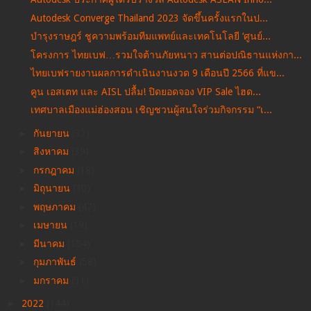
Autodesk Converge Thailand 2023 จัดขึ้นครั้งแรกในป...
บำรุงราษฎร์ ชูความพร้อมทีมแพทย์และเทคโนโลยี ‘ศูนย์...
โครงการ ไทยเบฟ…รวมใจต้านภัยหนาว สานต่อปณิธานแห่งกา...
ไทยเบฟรายงานผลการดำเนินงานงวด 9 เดือนปี 2566 ที่แข...
คูน เอสเตท และ AISL ปลื้ม! ปิดยอดจอง VIP Sale ไฮด...
เทศบาลเมืองแม่ฮ่องสอน เชิญชวนผู้สนใจร่วมกิจกรรม “เ...
►
กันยายน
(37)
►
สิงหาคม
(39)
►
กรกฎาคม
(18)
►
มิถุนายน
(30)
►
พฤษภาคม
(47)
►
เมษายน
(19)
►
มีนาคม
(154)
►
กุมภาพันธ์
(58)
►
มกราคม
(31)
►
2022
(144)