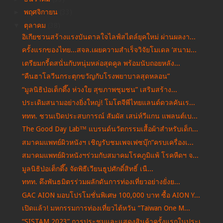
►
พฤศจิกายน
(33)
▼
ตุลาคม
(38)
อิเกียชวนสร้างแรงบันดาลใจไลฟ์สไตล์ยุคใหม่ ผ่านผลงา...
ครั้งแรกของไทย...สจล.เผยความสำเร็จวิจัยโมเดล ‘สนาม...
เตรียมกรี้ดสนั่นกับหนุ่มหล่อสุดคูล พร้อมนับถอยหลัง...
“คืนฮาโลวีนกระตุกขวัญกับโรงพยาบาลสุดหลอน”
“มูลนิธิป่อเต็กตึ๊ง ห่วงใย สุขภาพชุมชน” เสริมสร้าง...
ประเดิมสนามอย่างยิ่งใหญ่! โมโตจีพีไทยแลนด์ดวลคันเร...
ททท. ชวนเปิดประสบการณ์ สัมผัส เสน่ห์วีแกน แพลนต์เบ...
The Good Day Lab™ แบรนด์นวัตกรรมเสื้อผ้าสำหรับเด็ก...
สมาคมแพทย์ผิวหนังฯ เชิญรับชมเพจเฟซบุ๊ก“ครบเครื่องเ...
สมาคมแพทย์ผิวหนังฯร่วมกับสมาคมโรคภูมิแพ้ โรคหืดฯ จ...
มูลนิธิป่อเต็กตึ๊ง จัดพิธีเวียนธูปศักดิ์สิทธิ์ เนื...
ททท. ดึงพันธมิตรร่วมผลักดันการท่องเที่ยวอย่างยั่งย...
GAC AION มอบโปรโมชั่นพิเศษ 100,000 บาท ซื้อ AION Y...
เปิดแล้ว! มหกรรมการท่องเที่ยวไต้หวัน “Taiwan One M...
“SISTAM 2023” การประชุมและแสดงสินค้าครั้งแรกในประเ...