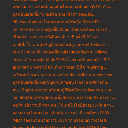
แพทย์เผยภาวะลิ่มเลือดอุดตันในหลอดเลือดดำ (VTE) ภัย...
มูลนิธิป่อเต็กตึ๊ง "ช่วยชีวิต รักษาชีวิต" จัดงบอีก...
วิธีการผ่าตัดรักษาโรคอ้วนแบบสลีฟพลัส Sleeve Plus
รพ.วชิรพยาบาลเปิดศูนย์ฝึกสอนผ่าตัดส่องกล้องปอดระดั...
เริ่มแล้ว! “มหกรรมหนังสือระดับชาติ ครั้งที่ 28” คร...
แอปเปิ้ลโปแลนด์ เชิญสื่อและอินฟลูเอนเซอร์ รับชิมรส...
ถนนข้าวสาร มั่นใจท่องเที่ยวอย่างปลอดภัยงาน Hallowe...
“รัฐบาล” ชวนแฟน MotoGP ทั่วโลกร่วมนับถอยหลัง 15 วั...
ยูเมะพลัส บางกอก มิดไนท์ มาราธอน ปีที่ 6 “Running ...
เครือเฮอริเทจ ร่วมงานแถลงข่าว ประเพณีงานเจ เยาวราช...
มูลนิธิป่อเต็กตึ๊ง ขอเชิญชวนสาธุชนร่วมงานเทศกาลกิน...
ศน. เชิญชวนพุทธศาสนิกชนผู้มีจิตศรัทธา แจ้งความประส...
วธ. จัดพิธีสวดพระพุทธมนต์อุทิศถวายพระราชกุศล พระบา...
‘คมสัน’อธิการบดี สจล.แนะใช้เทคโนโลยีช่วยประเมินสถา...
เผยผลรางวัลมหาวิทยาลัยมหิดล ประจำปีการศึกษา 2565
“NIA” จัดงานวันนวัตกรรมแห่งชาติ พร้อมมอบรางวัลเชิ...
Autodesk ประกาศผู้ได้รับรางวัล Autodesk ASEAN Inno...