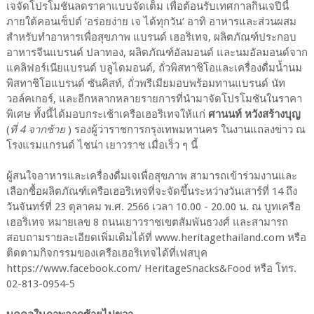
เจจัดโปรโมชันลดราคาแบบจัดเต็ม เพื่อต้อนรับเทศกาลกินเจปีนี้
ภายใต้คอนเซ็ปต์ ‘อร่อยง่าย เจ ได้ทุกวัน’ อาทิ อาหารและส่วนผสม
สำหรับทำอาหารเพื่อสุขภาพ แบรนด์ เฮอริเทจ, ผลิตภัณฑ์ประกอบ
อาหารจีนแบรนด์ ปลาทอง, ผลิตภัณฑ์อัลมอนด์ และนมอัลมอนด์จาก
แคลิฟอร์เนียแบรนด์ บลูไดมอนด์, ถั่วพิสทาชิโอและเครื่องดื่มน้ำนม
พิสทาชิโอแบรนด์ ซันคิสท์, ถั่วพรีเมียมอบพร้อมทานแบรนด์ นัท
วอล์คเกอร์, และอีกหลากหลายรายการที่นำมาจัดโปรโมชันในราคา
พิเศษ ทั้งนี้ได้มอบกระเช้าเครือเฮอริเทจให้แก่
ศานนท์ หวังสร้างบุญ
(
ที่ 4 จากซ้าย
) รองผู้ว่าราชการกรุงเทพมหานคร ในงานแถลงข่าว ณ
โรงแรมแกรนด์ ไชน่า เยาวราช เมื่อเร็ว ๆ นี้
ผู้สนใจอาหารและเครื่องดื่มเจเพื่อสุขภาพ สามารถเข้าร่วมงานและ
เลือกซื้อผลิตภัณฑ์เครือเฮอริเทจที่จะจัดขึ้นระหว่างวันเสาร์ที่ 14 ถึง
วันจันทร์ที่ 23 ตุลาคม พ.ศ. 2566 เวลา 10.00 - 20.00 น. ณ บูทเครือ
เฮอริเทจ หมายเลข 8 ถนนเยาวราชเขตสัมพันธวงศ์ และสามารถ
สอบถามรายละเอียดเพิ่มเติมได้ที่ www.heritagethailand.com หรือ
ติดตามกิจกรรมของเครือเฮอริเทจได้ที่เฟสบุค
https://www.facebook.com/ HeritageSnacks&Food หรือ โทร.
02-813-0954-5