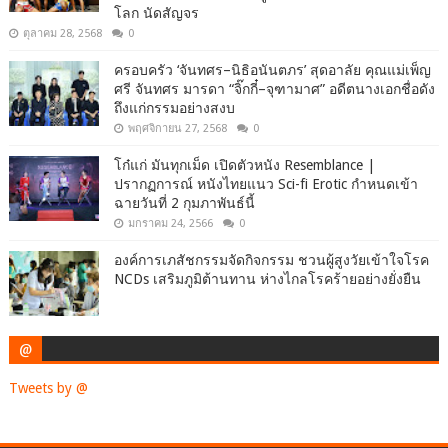
โลก นัดสัญจร
ตุลาคม 28, 2568
0
ครอบครัว ‘จันทศร–นิธิอนันตภร’ สุดอาลัย คุณแม่เพ็ญ
ศรี จันทศร มารดา “จิ๊กกี๋–จุฑามาศ” อดีตนางเอกชื่อดัง
ถึงแก่กรรมอย่างสงบ
พฤศจิกายน 27, 2568
0
โก๋แก่ มันทุกเม็ด เปิดตัวหนัง Resemblance |
ปรากฏการณ์ หนังไทยแนว Sci-fi Erotic กำหนดเข้า
ฉายวันที่ 2 กุมภาพันธ์นี้
มกราคม 24, 2566
0
องค์การเภสัชกรรมจัดกิจกรรม ชวนผู้สูงวัยเข้าใจโรค
NCDs เสริมภูมิต้านทาน ห่างไกลโรคร้ายอย่างยั่งยืน
@
Tweets by @