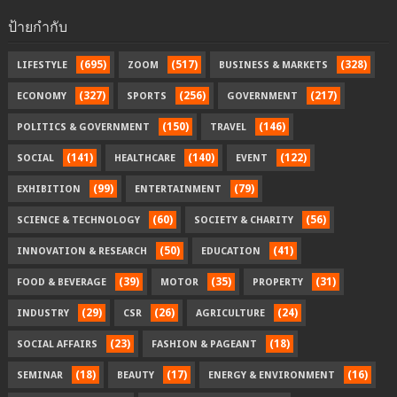
ป้ายกำกับ
(695)
(517)
(328)
LIFESTYLE
ZOOM
BUSINESS & MARKETS
(327)
(256)
(217)
ECONOMY
SPORTS
GOVERNMENT
(150)
(146)
POLITICS & GOVERNMENT
TRAVEL
(141)
(140)
(122)
SOCIAL
HEALTHCARE
EVENT
(99)
(79)
EXHIBITION
ENTERTAINMENT
(60)
(56)
SCIENCE & TECHNOLOGY
SOCIETY & CHARITY
(50)
(41)
INNOVATION & RESEARCH
EDUCATION
(39)
(35)
(31)
FOOD & BEVERAGE
MOTOR
PROPERTY
(29)
(26)
(24)
INDUSTRY
CSR
AGRICULTURE
(23)
(18)
SOCIAL AFFAIRS
FASHION & PAGEANT
(18)
(17)
(16)
SEMINAR
BEAUTY
ENERGY & ENVIRONMENT