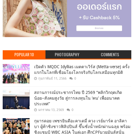
POPULAR 10
PHOTOGRAPHY
COMMENTS
เปิดตัว MQDC Idyllias เมตตาเวิร์ส (Metta-verse) ครั้ง
แรกในโลกที่เชื่อมโยงโลกจริงกับโลกเสมือนทุกมิติ
กุมภาพันธ์ 11, 2566
0
สถานการณ์ประชากรไทย ปี 2569 “พลิกวิกฤตเกิด
น้อย–สังคมสูงวัย สู่การลงทุนใน ‘คน’ เพื่ออนาคต
ประเทศ”
มกราคม 13, 2569
0
กุมารดอย เพชรยินดีอะคาเดมี่ ควง เรย์มาร์ค อาลิคา
บา ผู้ท้าชิงชาวฟิลิปปินส์ ขึ้นชั่งน้ำหนักผ่านฉลุย พร้อม
ชิงแชมป์ WBC ASIA ในคู่เอก ศึกCPFมวยมันส์สนั่น