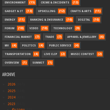
(15)
(13)
ENVIRONMENT
CRIME & INCIDENTS
(13)
(12)
(11)
GADGET & IT
UPSKILLING
CRAFTS & ARTS
(11)
(10)
(10)
ENERGY
BANKING & INSURANCE
DIGITAL
(10)
(10)
(9)
FORUM
VIDEO
TECHNOLOGY
(7)
(7)
(6)
FINANCIAL MARKET
TRADE
APPAREL & JEWELLERY
(4)
(4)
(4)
MV
POLITICS
PUBLIC SERVICE
(4)
(2)
(2)
TRANSPORTATION
LIVE CLIP
MUSIC CONTEST
(1)
(1)
OVERVIEW
SUMMIT
ARCHIVE
►
2026
(167)
►
2025
(334)
►
2024
(438)
▼
2023
(537)
►
ธันวาคม
(33)