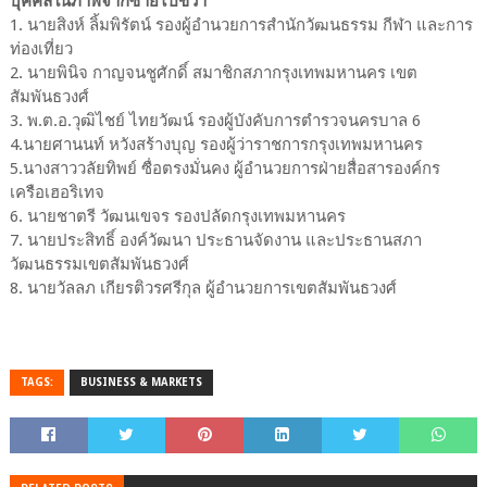
บุคคลในภาพจากซ้ายไปขวา
1. นายสิงห์ ลิ้มพิรัตน์ รองผู้อำนวยการสำนักวัฒนธรรม กีฬา และการ
ท่องเที่ยว
2. นายพินิจ กาญจนชูศักดิ์ สมาชิกสภากรุงเทพมหานคร เขต
สัมพันธวงศ์
3. พ.ต.อ.วุฒิไชย์ ไทยวัฒน์ รองผู้บังคับการตำรวจนครบาล 6
4.นายศานนท์ หวังสร้างบุญ รองผู้ว่าราชการกรุงเทพมหานคร
5.นางสาววลัยทิพย์ ซื่อตรงมั่นคง ผู้อำนวยการฝ่ายสื่อสารองค์กร
เครือเฮอริเทจ
6. นายชาตรี วัฒนเขจร รองปลัดกรุงเทพมหานคร
7. นายประสิทธิ์ องค์วัฒนา ประธานจัดงาน และประธานสภา
วัฒนธรรมเขตสัมพันธวงศ์
8. นายวัลลภ เกียรติวรศรีกุล ผู้อำนวยการเขตสัมพันธวงศ์
TAGS:
BUSINESS & MARKETS