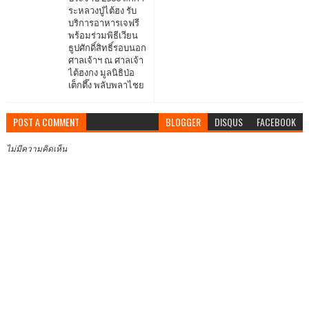
ระหลวงปู่ไต้ฮง รับ
บริการอาหารเจฟรี
พร้อมร่วมพิธีเวียน
ธูปศักดิ์สิทธิ์รอบนอก
ศาลเจ้าฯ ณ ศาลเจ้า
ไต้ฮงกง มูลนิธิป่อ
เต็กตึ๊ง พลับพลาไชย
POST A COMMENT
BLOGGER
DISQUS
FACEBOOK
ไม่มีความคิดเห็น