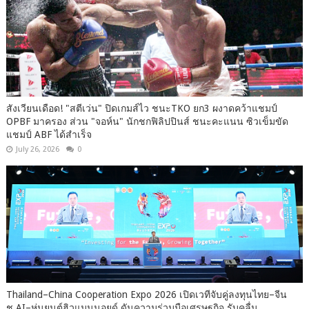
สังเวียนเดือด! "สตีเว่น" ปิดเกมส์ไว ชนะTKO ยก3 ผงาดคว้าแชมป์
OPBF มาครอง ส่วน "จอห์น" นักชกฟิลิปปินส์ ชนะคะแนน ซิวเข็มขัด
แชมป์ ABF ได้สำเร็จ
July 26, 2026
0
Thailand–China Cooperation Expo 2026 เปิดเวทีจับคู่ลงทุนไทย–จีน
ชู AI–หุ่นยนต์ฮิวแมนนอยด์ ดันความร่วมมือเศรษฐกิจ รับคลื่น