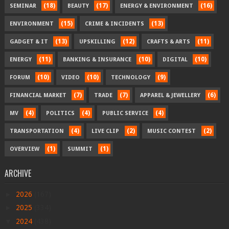
(18)
(17)
(16)
SEMINAR
BEAUTY
ENERGY & ENVIRONMENT
(15)
(13)
ENVIRONMENT
CRIME & INCIDENTS
(13)
(12)
(11)
GADGET & IT
UPSKILLING
CRAFTS & ARTS
(11)
(10)
(10)
ENERGY
BANKING & INSURANCE
DIGITAL
(10)
(10)
(9)
FORUM
VIDEO
TECHNOLOGY
(7)
(7)
(6)
FINANCIAL MARKET
TRADE
APPAREL & JEWELLERY
(4)
(4)
(4)
MV
POLITICS
PUBLIC SERVICE
(4)
(2)
(2)
TRANSPORTATION
LIVE CLIP
MUSIC CONTEST
(1)
(1)
OVERVIEW
SUMMIT
ARCHIVE
►
2026
(167)
►
2025
(334)
▼
2024
(438)