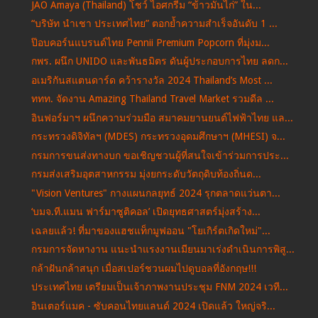
JAO Amaya (Thailand) โชว์ ไอศกรีม “ข้าวมันไก่” ใน...
“บริษัท นำเชา ประเทศไทย” ตอกย้ำความสำเร็จอันดับ 1 ...
ป๊อบคอร์นแบรนด์ไทย Pennii Premium Popcorn ที่มุ่งม...
กพร. ผนึก UNIDO และพันธมิตร ดันผู้ประกอบการไทย ลดก...
อเมริกันสแตนดาร์ด คว้ารางวัล 2024 Thailand’s Most ...
ททท. จัดงาน Amazing Thailand Travel Market รวมดีล ...
อินฟอร์มาฯ ผนึกความร่วมมือ สมาคมยานยนต์ไฟฟ้าไทย แล...
กระทรวงดิจิทัลฯ (MDES) กระทรวงอุดมศึกษาฯ (MHESI) จ...
กรมการขนส่งทางบก ขอเชิญชวนผู้ที่สนใจเข้าร่วมการประ...
กรมส่งเสริมอุตสาหกรรม มุ่งยกระดับวัตถุดิบท้องถิ่นด...
"Vision Ventures" กางแผนกลยุทธ์ 2024 รุกตลาดแว่นตา...
‘บมจ.ที.แมน ฟาร์มาซูติคอล’ เปิดยุทธศาสตร์มุ่งสร้าง...
เฉลยแล้ว! ที่มาของแฮชแท็กมูฟออน "โยเกิร์ตเกิดใหม่"...
กรมการจัดหางาน แนะนำแรงงานเมียนมาเร่งดำเนินการพิสู...
กล้าฝันกล้าสนุก เมื่อสเปอร์ชวนผมไปดูบอลที่อังกฤษ!!!
ประเทศไทย เตรียมเป็นเจ้าภาพงานประชุม FNM 2024 เวที...
อินเตอร์แมค - ซับคอนไทยแลนด์ 2024 เปิดแล้ว ใหญ่จริ...