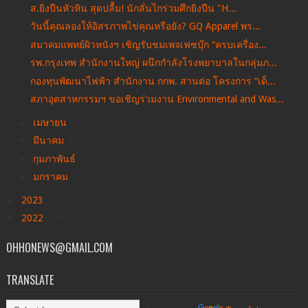
ส.ยิงปืนหัวหิน สุดปลื้ม! นักลั่นไกร่วมศึกยิงปืน "H...
วันนี้คุณลองให้อิสรภาพไข่คุณหรือยัง? GQ Apparel พร...
สมาคมแพทย์ผิวหนังฯ เชิญรับชมเพจเฟซบุ๊ก “ครบเครื่อง...
รพ.กรุงเทพ สำนักงานใหญ่ ผนึกกำลังโรงพยาบาลในกลุ่มภ...
กองทุนพัฒนาไฟฟ้า สำนักงาน กกพ. สานต่อ โครงการ “เด็...
สภาอุตสาหกรรมฯ ขอเชิญร่วมงาน Environmental and Was...
►
เมษายน
(34)
►
มีนาคม
(28)
►
กุมภาพันธ์
(20)
►
มกราคม
(61)
►
2023
(537)
►
2022
(144)
OHHONEWS@GMAIL.COM
TRANSLATE