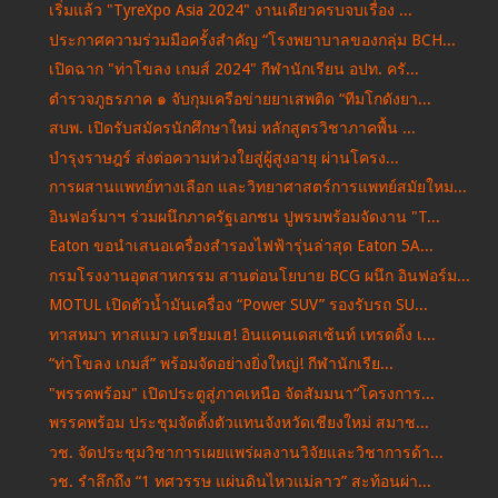
เริ่มแล้ว "TyreXpo Asia 2024" งานเดียวครบจบเรื่อง ...
ประกาศความร่วมมือครั้งสำคัญ “โรงพยาบาลของกลุ่ม BCH...
เปิดฉาก "ท่าโขลง เกมส์ 2024" กีฬานักเรียน อปท. ครั...
ตำรวจภูธรภาค ๑ จับกุมเครือข่ายยาเสพติด “ทีมโกดังยา...
สบพ. เปิดรับสมัครนักศึกษาใหม่ หลักสูตรวิชาภาคพื้น ...
บำรุงราษฎร์ ส่งต่อความห่วงใยสู่ผู้สูงอายุ ผ่านโครง...
การผสานแพทย์ทางเลือก และวิทยาศาสตร์การแพทย์สมัยใหม...
อินฟอร์มาฯ ร่วมผนึกภาครัฐเอกชน ปูพรมพร้อมจัดงาน "T...
Eaton ขอนำเสนอเครื่องสำรองไฟฟ้ารุ่นล่าสุด Eaton 5A...
กรมโรงงานอุตสาหกรรม สานต่อนโยบาย BCG ผนึก อินฟอร์ม...
MOTUL เปิดตัวน้ำมันเครื่อง “Power SUV” รองรับรถ SU...
ทาสหมา ทาสแมว เตรียมเฮ! อินแคนเดสเซ้นท์ เทรดดิ้ง เ...
“ท่าโขลง เกมส์” พร้อมจัดอย่างยิ่งใหญ่! กีฬานักเรีย...
"พรรคพร้อม" เปิดประตูสู่ภาคเหนือ จัดสัมมนา“โครงการ...
พรรคพร้อม ประชุมจัดตั้งตัวแทนจังหวัดเชียงใหม่ สมาช...
วช. จัดประชุมวิชาการเผยแพร่ผลงานวิจัยและวิชาการด้า...
วช. รำลึกถึง “1 ทศวรรษ แผ่นดินไหวแม่ลาว” สะท้อนผ่า...