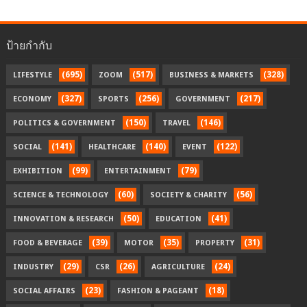
ป้ายกำกับ
(695)
(517)
(328)
LIFESTYLE
ZOOM
BUSINESS & MARKETS
(327)
(256)
(217)
ECONOMY
SPORTS
GOVERNMENT
(150)
(146)
POLITICS & GOVERNMENT
TRAVEL
(141)
(140)
(122)
SOCIAL
HEALTHCARE
EVENT
(99)
(79)
EXHIBITION
ENTERTAINMENT
(60)
(56)
SCIENCE & TECHNOLOGY
SOCIETY & CHARITY
(50)
(41)
INNOVATION & RESEARCH
EDUCATION
(39)
(35)
(31)
FOOD & BEVERAGE
MOTOR
PROPERTY
(29)
(26)
(24)
INDUSTRY
CSR
AGRICULTURE
(23)
(18)
SOCIAL AFFAIRS
FASHION & PAGEANT