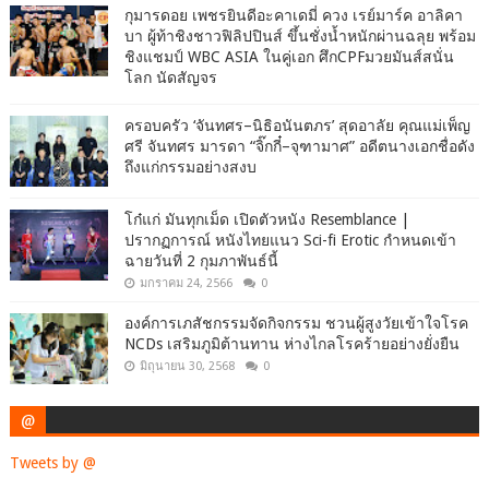
กุมารดอย เพชรยินดีอะคาเดมี่ ควง เรย์มาร์ค อาลิคา
บา ผู้ท้าชิงชาวฟิลิปปินส์ ขึ้นชั่งน้ำหนักผ่านฉลุย พร้อม
ชิงแชมป์ WBC ASIA ในคู่เอก ศึกCPFมวยมันส์สนั่น
โลก นัดสัญจร
ครอบครัว ‘จันทศร–นิธิอนันตภร’ สุดอาลัย คุณแม่เพ็ญ
ศรี จันทศร มารดา “จิ๊กกี๋–จุฑามาศ” อดีตนางเอกชื่อดัง
ถึงแก่กรรมอย่างสงบ
โก๋แก่ มันทุกเม็ด เปิดตัวหนัง Resemblance |
ปรากฏการณ์ หนังไทยแนว Sci-fi Erotic กำหนดเข้า
ฉายวันที่ 2 กุมภาพันธ์นี้
มกราคม 24, 2566
0
องค์การเภสัชกรรมจัดกิจกรรม ชวนผู้สูงวัยเข้าใจโรค
NCDs เสริมภูมิต้านทาน ห่างไกลโรคร้ายอย่างยั่งยืน
มิถุนายน 30, 2568
0
@
Tweets by @