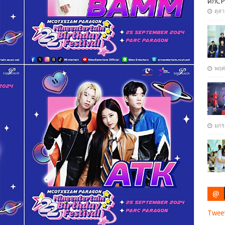
ศึกCP
ตุล
พฤศ
มกร
@
Twee