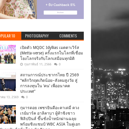
PULAR 10
PHOTOGRAPHY
COMMENTS
เปิดตัว MQDC Idyllias เมตตาเวิร์ส
(Metta-verse) ครั้งแรกในโลกที่เชื่อม
โยงโลกจริงกับโลกเสมือนทุกมิติ
กุมภาพันธ์ 11, 2566
0
สถานการณ์ประชากรไทย ปี 2569
“พลิกวิกฤตเกิดน้อย–สังคมสูงวัย สู่
การลงทุนใน ‘คน’ เพื่ออนาคต
ประเทศ”
าคม 13, 2569
0
กุมารดอย เพชรยินดีอะคาเดมี่ ควง
เรย์มาร์ค อาลิคาบา ผู้ท้าชิงชาว
ฟิลิปปินส์ ขึ้นชั่งน้ำหนักผ่านฉลุย
พร้อมชิงแชมป์ WBC ASIA ในคู่เอก