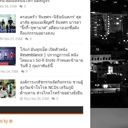
Fมวยมันส์สนั่นโลก นัดสัญจร
าคม 28, 2568
0
ครอบครัว ‘จันทศร–นิธิอนันตภร’ สุด
อาลัย คุณแม่เพ็ญศรี จันทศร มารดา
“จิ๊กกี๋–จุฑามาศ” อดีตนางเอกชื่อดัง
ถึงแก่กรรมอย่างสงบ
จิกายน 27, 2568
0
โก๋แก่ มันทุกเม็ด เปิดตัวหนัง
Resemblance | ปรากฏการณ์ หนัง
ไทยแนว Sci-fi Erotic กำหนดเข้าฉาย
วันที่ 2 กุมภาพันธ์นี้
าคม 24, 2566
0
องค์การเภสัชกรรมจัดกิจกรรม ชวนผู้
สูงวัยเข้าใจโรค NCDs เสริมภูมิ
ต้านทาน ห่างไกลโรคร้ายอย่างยั่งยืน
มิถุนายน 30, 2568
0
ts by @