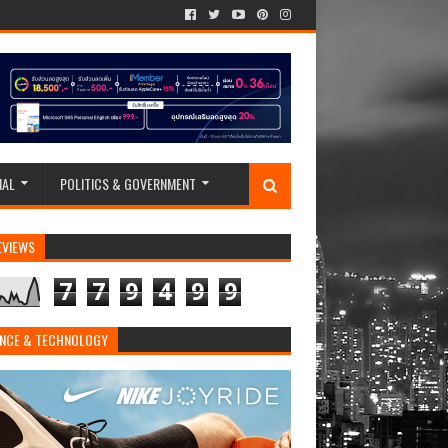
IAL
POLITICS & GOVERNMENT
EVIEWS
7
7
9
4
9
9
ENCE & TECHNOLOGY