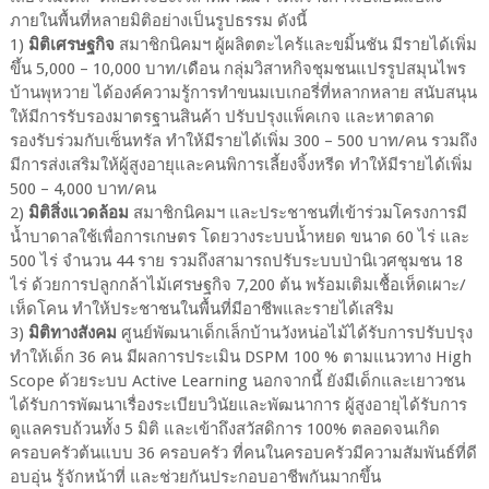
ภายในพื้นที่หลายมิติอย่างเป็นรูปธรรม ดังนี้
1)
มิติเศรษฐกิจ
สมาชิกนิคมฯ ผู้ผลิตตะไคร้และขมิ้นชัน มีรายได้เพิ่ม
ขึ้น 5,000 – 10,000 บาท/เดือน กลุ่มวิสาหกิจชุมชนแปรรูปสมุนไพร
บ้านพุหวาย ได้องค์ความรู้การทำขนมเบเกอรี่ที่หลากหลาย สนับสนุน
ให้มีการรับรองมาตรฐานสินค้า ปรับปรุงแพ็คเกจ และหาตลาด
รองรับร่วมกับเซ็นทรัล ทำให้มีรายได้เพิ่ม 300 – 500 บาท/คน รวมถึง
มีการส่งเสริมให้ผู้สูงอายุและคนพิการเลี้ยงจิ้งหรีด ทำให้มีรายได้เพิ่ม
500 – 4,000 บาท/คน
2)
มิติสิ่งแวดล้อม
สมาชิกนิคมฯ และประชาชนที่เข้าร่วมโครงการมี
น้ำบาดาลใช้เพื่อการเกษตร โดยวางระบบน้ำหยด ขนาด 60 ไร่ และ
500 ไร่ จำนวน 44 ราย รวมถึงสามารถปรับระบบป่านิเวศชุมชน 18
ไร่ ด้วยการปลูกกล้าไม้เศรษฐกิจ 7,200 ต้น พร้อมเติมเชื้อเห็ดเผาะ/
เห็ดโคน ทำให้ประชาชนในพื้นที่มีอาชีพและรายได้เสริม
3)
มิติทางสังคม
ศูนย์พัฒนาเด็กเล็กบ้านวังหน่อไม้ได้รับการปรับปรุง
ทำให้เด็ก 36 คน มีผลการประเมิน DSPM 100 % ตามแนวทาง High
Scope ด้วยระบบ Active Learning นอกจากนี้ ยังมีเด็กและเยาวชน
ได้รับการพัฒนาเรื่องระเบียบวินัยและพัฒนาการ ผู้สูงอายุได้รับการ
ดูแลครบถ้วนทั้ง 5 มิติ และเข้าถึงสวัสดิการ 100% ตลอดจนเกิด
ครอบครัวต้นแบบ 36 ครอบครัว ที่คนในครอบครัวมีความสัมพันธ์ที่ดี
อบอุ่น รู้จักหน้าที่ และช่วยกันประกอบอาชีพกันมากขึ้น