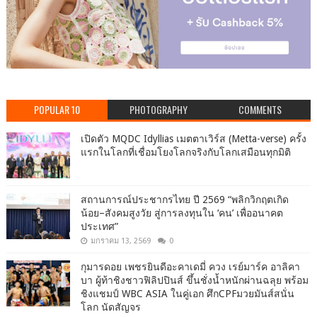
POPULAR 10
PHOTOGRAPHY
COMMENTS
เปิดตัว MQDC Idyllias เมตตาเวิร์ส (Metta-verse) ครั้ง
แรกในโลกที่เชื่อมโยงโลกจริงกับโลกเสมือนทุกมิติ
สถานการณ์ประชากรไทย ปี 2569 “พลิกวิกฤตเกิด
น้อย–สังคมสูงวัย สู่การลงทุนใน ‘คน’ เพื่ออนาคต
ประเทศ”
มกราคม 13, 2569
0
กุมารดอย เพชรยินดีอะคาเดมี่ ควง เรย์มาร์ค อาลิคา
บา ผู้ท้าชิงชาวฟิลิปปินส์ ขึ้นชั่งน้ำหนักผ่านฉลุย พร้อม
ชิงแชมป์ WBC ASIA ในคู่เอก ศึกCPFมวยมันส์สนั่น
โลก นัดสัญจร