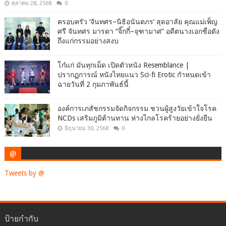
ตุลาคม 28, 2568
0
ครอบครัว ‘จันทศร–นิธิอนันตภร’ สุดอาลัย คุณแม่เพ็ญ
ศรี จันทศร มารดา “จิ๊กกี๋–จุฑามาศ” อดีตนางเอกชื่อดัง
ถึงแก่กรรมอย่างสงบ
โก๋แก่ มันทุกเม็ด เปิดตัวหนัง Resemblance |
ปรากฏการณ์ หนังไทยแนว Sci-fi Erotic กำหนดเข้า
ฉายวันที่ 2 กุมภาพันธ์นี้
องค์การเภสัชกรรมจัดกิจกรรม ชวนผู้สูงวัยเข้าใจโรค
NCDs เสริมภูมิต้านทาน ห่างไกลโรคร้ายอย่างยั่งยืน
มิถุนายน 30, 2568
0
@
Tweets by @
ป้ายกำกับ