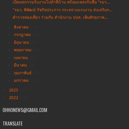
เปิดมหกรรมรับงานไปทำที่บ้าน พร้อมแหล่งรับซื้อ “รมว...
"รมว. พิพัฒน์ รัชกิจประการ กระทรวงแรงงาน ส่งเสริมก...
ตำรวจท่องเที่ยว ร่วมกับ สำนักงาน ปปส. เพิ่มศักยภาพ...
►
สิงหาคม
(34)
►
กรกฎาคม
(44)
►
มิถุนายน
(29)
►
พฤษภาคม
(49)
►
เมษายน
(34)
►
มีนาคม
(28)
►
กุมภาพันธ์
(20)
►
มกราคม
(61)
►
2023
(537)
►
2022
(144)
OHHONEWS@GMAIL.COM
TRANSLATE