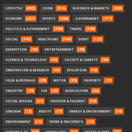
(695)
(516)
(328)
LIFESTYLE
ZOOM
BUSINESS & MARKETS
(327)
(256)
(217)
ECONOMY
SPORTS
GOVERNMENT
(150)
(146)
POLITICS & GOVERNMENT
TRAVEL
(141)
(140)
(122)
SOCIAL
HEALTHCARE
EVENT
(99)
(79)
EXHIBITION
ENTERTAINMENT
(59)
(56)
SCIENCE & TECHNOLOGY
SOCIETY & CHARITY
(50)
(40)
INNOVATION & RESEARCH
EDUCATION
(39)
(35)
(31)
FOOD & BEVERAGE
MOTOR
PROPERTY
(29)
(26)
(24)
INDUSTRY
CSR
AGRICULTURE
(23)
(18)
SOCIAL AFFAIRS
FASHION & PAGEANT
(18)
(17)
(16)
SEMINAR
BEAUTY
ENERGY & ENVIRONMENT
(15)
(13)
ENVIRONMENT
CRIME & INCIDENTS
(13)
(12)
(11)