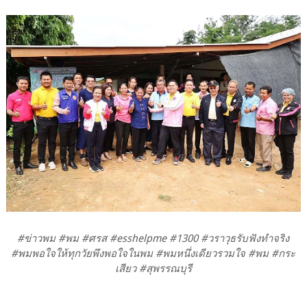
#ข่าวพม #พม #ศรส #esshelpme #1300 #วราวุธรับฟังทำจริง
#พมพอใจให้ทุกวัยพึงพอใจในพม #พมหนึ่งเดียวรวมใจ #พม #กระ
เสียว #สุพรรณบุรี