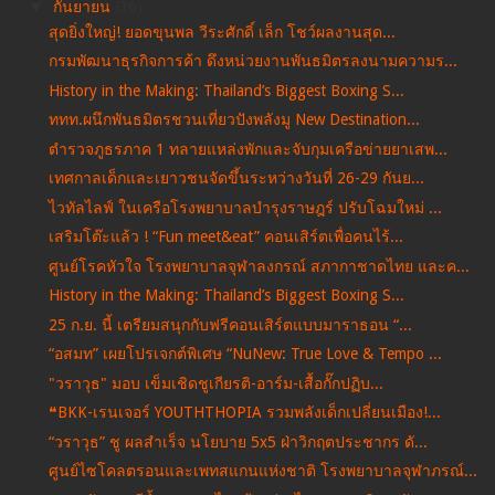
▼
กันยายน
(36)
สุดยิ่งใหญ่! ยอดขุนพล วีระศักดิ์ เล็ก โชว์ผลงานสุด...
กรมพัฒนาธุรกิจการค้า ดึงหน่วยงานพันธมิตรลงนามความร...
History in the Making: Thailand’s Biggest Boxing S...
ททท.ผนึกพันธมิตรชวนเที่ยวปังพลังมู New Destination...
ตำรวจภูธรภาค 1 ทลายแหล่งพักและจับกุมเครือข่ายยาเสพ...
เทศกาลเด็กและเยาวชนจัดขึ้นระหว่างวันที่ 26-29 กันย...
ไวทัลไลฟ์ ในเครือโรงพยาบาลบำรุงราษฎร์ ปรับโฉมใหม่ ...
เสริมโต๊ะแล้ว ! “Fun meet&eat” คอนเสิร์ตเพื่อคนไร้...
ศูนย์โรคหัวใจ โรงพยาบาลจุฬาลงกรณ์ สภากาชาดไทย และค...
History in the Making: Thailand’s Biggest Boxing S...
25 ก.ย. นี้ เตรียมสนุกกับฟรีคอนเสิร์ตแบบมาราธอน “...
“อสมท” เผยโปรเจกต์พิเศษ “NuNew: True Love & Tempo ...
"วราวุธ" มอบ เข็มเชิดชูเกียรติ-อาร์ม-เสื้อกั๊กปฏิบ...
❝BKK-เรนเจอร์ YOUTHTHOPIA รวมพลังเด็กเปลี่ยนเมือง!...
“วราวุธ” ชู ผลสำเร็จ นโยบาย 5x5 ฝ่าวิกฤตประชากร ดั...
ศูนย์ไซโคลตรอนและเพทสแกนแห่งชาติ โรงพยาบาลจุฬาภรณ์...