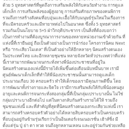
ด้วย 5 ยุทธศาสตร์ที่พูดถึงการเสริมพลังให้กับคนวัยทำงาน การดูแล
เด็กเล็ก การเสริมพลังของผู้สูงอายุ การเสริมศักยภาพของคนพิการ
รวมถึงการสร้างสังคมที่อบอุ่นและเอื้อให้กับมนุษย์รุ่นใหม่ในเรื่องการ
ที่จะมีครอบครัวและมีทายาทต่อไปในอนาคต ซึ่งทั้ง 5 ยุทธศาสตร์
รวมกันเป็นนโยบาย 5×5 ฝ่าวิกฤติประชากร เป็นสิ่งที่ต้องบอกว่า
เป็นการทำงานที่ต้องบูรณาการงานของหลายหน่วยงานเข้าด้วยกัน ที่
แห่งนี้ที่เรายืนอยู่ ถือเป็นตัวอย่างเป็นการนำร่อง โครงการนิคม Next
หรือ “กระเสียวโมเดล” ที่เป็นตัวอย่างให้อีกหลายๆ นิคมสร้างตนเอง
ในประเทศไทย และอีกหลายชุมชน หลายจังหวัดทั่วประเทศว่าที่แห่ง
นี้เราสามารถพัฒนาจนกระทั่งทางพี่น้องประชาชนที่อยู่ใน
นิคมสร้างตนเองแห่งนี้มีรายได้เพิ่มขึ้นต่อเดือนนับหมื่นบาท เรามี
ศูนย์พัฒนาเด็กเล็กที่ทำให้พี่น้องประชาชนนั้นสามารถดูแลเด็ก
ประมาณเกือบ 30 ครอบครัว ทำให้เด็กของเรามีคุณภาพดีขึ้น โดย
การพัฒนาทั้งร่างกายและจิตใจ เรามีการเสริมพลังให้กับพี่น้องคนสูง
อายุและคนพิการจนกระทั่งสองกลุ่มนี้ที่เป็นกลุ่มเปราะบางนั้น ไม่ใช่
กลุ่มเปราะบางอีกต่อไป แต่ในทางกลับกันสร้างรายได้ให้ รวมถึง
ชุมชนแห่งนี้ และที่สำคัญที่สุดที่นิคมสร้างตนเองกระเสียวแห่งนี้ เรา
สามารถสร้างครอบครัวตัวอย่างได้หลายสิบครอบครัวเป็นครอบครัว
ที่อบอุ่นอยู่กันข้ามรุ่นเรียกว่าเป็นอินเตอร์เจนเนอเรชั่น เฮ้าส์ซิ่ง มี
ตั้งแต่รุ่น ปู่ ย่า ตา ทวด จนถึงลูกหลานเหลน และอยู่ร่วมกันช่วยเหลือ