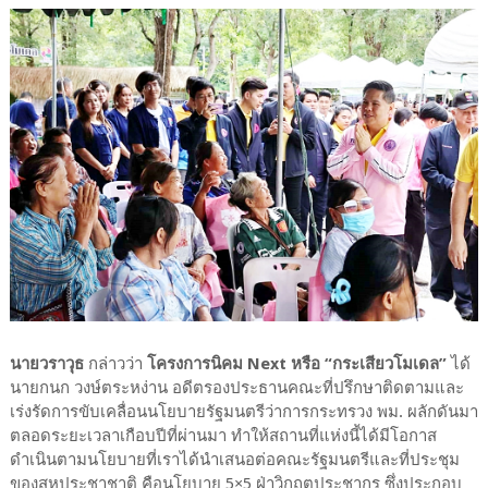
นายวราวุธ
กล่าวว่า
โครงการนิคม Next หรือ “กระเสียวโมเดล”
ได้
นายกนก วงษ์ตระหง่าน อดีตรองประธานคณะที่ปรึกษาติดตามและ
เร่งรัดการขับเคลื่อนนโยบายรัฐมนตรีว่าการกระทรวง พม. ผลักดันมา
ตลอดระยะเวลาเกือบปีที่ผ่านมา ทำให้สถานที่แห่งนี้ได้มีโอกาส
ดำเนินตามนโยบายที่เราได้นำเสนอต่อคณะรัฐมนตรีและที่ประชุม
ของสหประชาชาติ คือนโยบาย 5×5 ฝ่าวิกฤตประชากร ซึ่งประกอบ