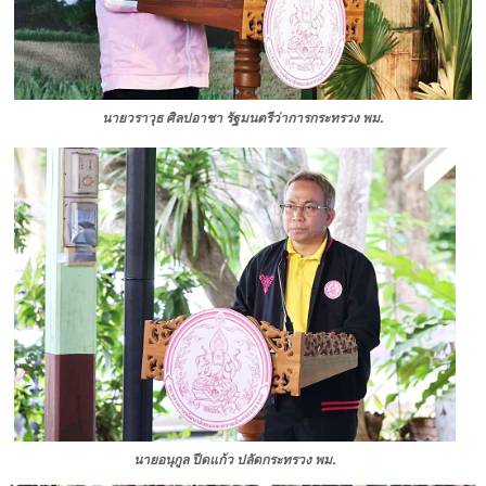
นายวราวุธ ศิลปอาชา
รัฐมนตรีว่าการกระทรวง พม.
นายอนุกูล ปีดแก้ว
ปลัดกระทรวง พม.