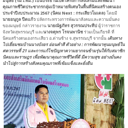
มนุษย์ (รมว.พม.) เป็นประธานเปิดโครงการส่งเสริมและพัฒนา
คุณภาพชีวิตประชากรกลุ่มเป้าหมายพิเศษในพื้นที่นิคมสร้างตนเอง
ประจำปีงบประมาณ 2567 (นิคม Next : กระเสียวโมเดล)
โดยมี
นายอนุกูล ปีดแก้ว
ปลัดกระทรวงการพัฒนาสังคมและความมั่นคง
ของมนุษย์ กล่าวรายงาน
นายณัฐภัทร สุวรรณประทีป
ผู้ว่าราชการ
จังหวัดสุพรรณบุรี และ
นางจตุพร โรจนพานิช
ร่วมเป็นเกียรติ ที่
นิคมสร้างตนเองกระเสียว อ.ด่านช้าง จ.สุพรรณบุรี จากนั้น
เดินทาง
ไปเยี่ยมชมบ้านนางบังอร อ่อนคำสี ตัวอย่าง : การพัฒนาทุนมนุษย์ใน
ศตวรรษที่ 21 และการแก้ไขปัญหาความยากจนข้ามรุ่นให้กับสมาชิก
นิคมและราษฎร เพื่อพัฒนาคุณภาพชีวิตที่ดี มีความสุข อย่างมั่นคง
นำไปสู่การสร้างสังคมคุณภาพที่เข้มแข็งและยั่งยืน