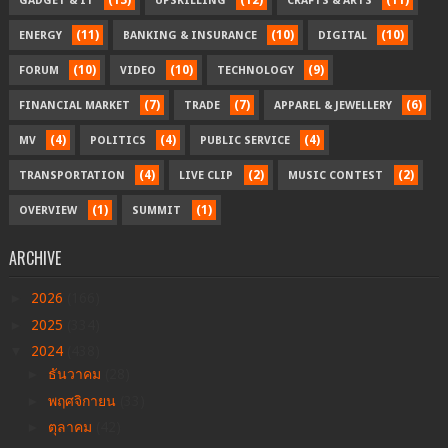
GADGET & IT
UPSKILLING
CRAFTS & ARTS
(11)
(10)
(10)
ENERGY
BANKING & INSURANCE
DIGITAL
(10)
(10)
(9)
FORUM
VIDEO
TECHNOLOGY
(7)
(7)
(6)
FINANCIAL MARKET
TRADE
APPAREL & JEWELLERY
(4)
(4)
(4)
MV
POLITICS
PUBLIC SERVICE
(4)
(2)
(2)
TRANSPORTATION
LIVE CLIP
MUSIC CONTEST
(1)
(1)
OVERVIEW
SUMMIT
ARCHIVE
►
2026
(166)
►
2025
(334)
▼
2024
(438)
►
ธันวาคม
(28)
►
พฤศจิกายน
(33)
►
ตุลาคม
(42)