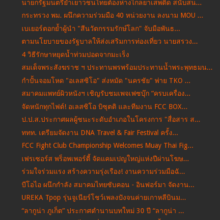
นายกรัฐมนตรีย้ำเยาวชนไทยต้องห่างไกลยาเสพติด สนับสน...
กระทรวง พม. ผนึกความร่วมมือ 40 หน่วยงาน ลงนาม MOU ...
เบเยอร์ตอกย้ำผู้นำ "สีนวัตกรรมรักษ์โลก" จับมือพันธ...
ตามนโยบายของรัฐบาลให้ส่งเสริมการท่องเที่ยว นายสรวง...
4 วิธีรักษาหยุดน้ำท่วมปอดจากมะเร็ง
สมเด็จพระสังฆราช ฯ ประทานพรพร้อมประทานน้ำพระพุทธมน...
กำปั้นจอมโหด "อเลสซิโอ" ส่งหมัด "นครชัย" พ่าย TKO ...
สมาคมแพทย์ผิวหนังฯ เชิญรับชมเพจเฟซบุ๊ก “ครบเครื่อง...
จัดหนักทุกไฟต์! อเลสซิโอ บิซุตติ และทีมงาน FCC BOX...
ป.ป.ส.ประกาศผลผู้ชนะระดับอำเภอในโครงการ "สื่อสาร ส...
ททท. เตรียมจัดงาน DNA Travel & Fair Festival ครั้ง...
FCC Fight Club Championship Welcomes Muay Thai Fig...
เฟรเซอร์ส พร็อพเพอร์ตี้ จัดแคมเปญใหญ่แห่งปีผ่านโฆษ...
ร่วมใจร่วมแรง สร้างความรุ่งเรือง! งานความร่วมมือฉั...
บีโอไอ ผนึกกำลัง สมาคมไทยซับคอน - อินฟอร์มา จัดงาน...
UREKA Tpop รุ่นจูเนียร์โชว์เพลงปังจนค่ายเกาหลีบินม...
“ลากูน่า ภูเก็ต” ประกาศตำนานบทใหม่ 30 ปี “ลากูน่า ...