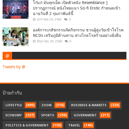
โก๋แก่ มันทุกเม็ด เปิดตัวหนัง Resemblance |
ปรากฏการณ์ หนังไทยแนว Sci-fi Erotic กำหนดเข้า
ฉายวันที่ 2 กุมภาพันธ์นี้
มกราคม 24, 2566
0
องค์การเภสัชกรรมจัดกิจกรรม ชวนผู้สูงวัยเข้าใจโรค
NCDs เสริมภูมิต้านทาน ห่างไกลโรคร้ายอย่างยั่งยืน
มิถุนายน 30, 2568
0
@
Tweets by @
ป้ายกำกับ
(695)
(516)
(328)
LIFESTYLE
ZOOM
BUSINESS & MARKETS
(327)
(256)
(217)
ECONOMY
SPORTS
GOVERNMENT
(150)
(146)
POLITICS & GOVERNMENT
TRAVEL