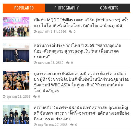
POPULAR 10
PHOTOGRAPHY
COMMENTS
เปิดตัว MQDC Idyllias เมตตาเวิร์ส (Metta-verse) ครั้ง
แรกในโลกที่เชื่อมโยงโลกจริงกับโลกเสมือนทุกมิติ
กุมภาพันธ์ 11, 2566
0
สถานการณ์ประชากรไทย ปี 2569 “พลิกวิกฤตเกิด
น้อย–สังคมสูงวัย สู่การลงทุนใน ‘คน’ เพื่ออนาคต
ประเทศ”
มกราคม 13, 2569
0
กุมารดอย เพชรยินดีอะคาเดมี่ ควง เรย์มาร์ค อาลิคา
บา ผู้ท้าชิงชาวฟิลิปปินส์ ขึ้นชั่งน้ำหนักผ่านฉลุย พร้อม
ชิงแชมป์ WBC ASIA ในคู่เอก ศึกCPFมวยมันส์สนั่น
โลก นัดสัญจร
ตุลาคม 28, 2568
0
ครอบครัว ‘จันทศร–นิธิอนันตภร’ สุดอาลัย คุณแม่เพ็ญ
ศรี จันทศร มารดา “จิ๊กกี๋–จุฑามาศ” อดีตนางเอกชื่อดัง
ถึงแก่กรรมอย่างสงบ
พฤศจิกายน 27, 2568
0