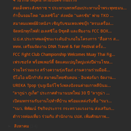
4 วิธีรักษาหยุดน้ำท่วมปอดจากมะเร็ง
สมเด็จพระสังฆราช ฯ ประทานพรพร้อมประทานน้ำพระพุทธมน...
กำปั้นจอมโหด "อเลสซิโอ" ส่งหมัด "นครชัย" พ่าย TKO ...
สมาคมแพทย์ผิวหนังฯ เชิญรับชมเพจเฟซบุ๊ก “ครบเครื่อง...
จัดหนักทุกไฟต์! อเลสซิโอ บิซุตติ และทีมงาน FCC BOX...
ป.ป.ส.ประกาศผลผู้ชนะระดับอำเภอในโครงการ "สื่อสาร ส...
ททท. เตรียมจัดงาน DNA Travel & Fair Festival ครั้ง...
FCC Fight Club Championship Welcomes Muay Thai Fig...
เฟรเซอร์ส พร็อพเพอร์ตี้ จัดแคมเปญใหญ่แห่งปีผ่านโฆษ...
ร่วมใจร่วมแรง สร้างความรุ่งเรือง! งานความร่วมมือฉั...
บีโอไอ ผนึกกำลัง สมาคมไทยซับคอน - อินฟอร์มา จัดงาน...
UREKA Tpop รุ่นจูเนียร์โชว์เพลงปังจนค่ายเกาหลีบินม...
“ลากูน่า ภูเก็ต” ประกาศตำนานบทใหม่ 30 ปี “ลากูน่า ...
เปิดมหกรรมรับงานไปทำที่บ้าน พร้อมแหล่งรับซื้อ “รมว...
"รมว. พิพัฒน์ รัชกิจประการ กระทรวงแรงงาน ส่งเสริมก...
ตำรวจท่องเที่ยว ร่วมกับ สำนักงาน ปปส. เพิ่มศักยภาพ...
►
สิงหาคม
(34)