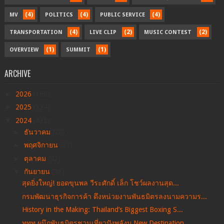
(4)
(4)
(4)
MV
POLITICS
PUBLIC SERVICE
(4)
(2)
(2)
TRANSPORTATION
LIVE CLIP
MUSIC CONTEST
(1)
(1)
OVERVIEW
SUMMIT
ARCHIVE
►
2026
(166)
►
2025
(334)
▼
2024
(438)
►
ธันวาคม
(28)
►
พฤศจิกายน
(33)
►
ตุลาคม
(42)
▼
กันยายน
(36)
สุดยิ่งใหญ่! ยอดขุนพล วีระศักดิ์ เล็ก โชว์ผลงานสุด...
กรมพัฒนาธุรกิจการค้า ดึงหน่วยงานพันธมิตรลงนามความร...
History in the Making: Thailand’s Biggest Boxing S...
ททท.ผนึกพันธมิตรชวนเที่ยวปังพลังมู New Destination...