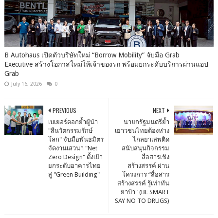
B Autohaus เปิดตัวบริษัทใหม่ “Borrow Mobility” จับมือ Grab
Executive สร้างโอกาสใหม่ให้เจ้าของรถ พร้อมยกระดับบริการผ่านแอป
Grab
July 16, 2026
0
PREVIOUS
NEXT
เบเยอร์ตอกย้ำผู้นำ
นายกรัฐมนตรีย้ำ
"สีนวัตกรรมรักษ์
เยาวชนไทยต้องห่าง
โลก" จับมือพันธมิตร
ไกลยาเสพติด
จัดงานเสวนา "Net
สนับสนุนกิจกรรม
Zero Design" ตั้งเป้า
สื่อสารเชิง
ยกระดับอาคารไทย
สร้างสรรค์ ผ่าน
สู่ "Green Building"
โครงการ “สื่อสาร
สร้างสรรค์ รู้เท่าทัน
ยาบ้า" (BE SMART
SAY NO TO DRUGS)