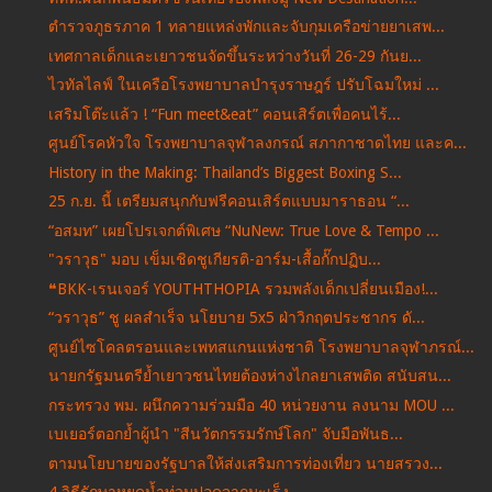
ตำรวจภูธรภาค 1 ทลายแหล่งพักและจับกุมเครือข่ายยาเสพ...
เทศกาลเด็กและเยาวชนจัดขึ้นระหว่างวันที่ 26-29 กันย...
ไวทัลไลฟ์ ในเครือโรงพยาบาลบำรุงราษฎร์ ปรับโฉมใหม่ ...
เสริมโต๊ะแล้ว ! “Fun meet&eat” คอนเสิร์ตเพื่อคนไร้...
ศูนย์โรคหัวใจ โรงพยาบาลจุฬาลงกรณ์ สภากาชาดไทย และค...
History in the Making: Thailand’s Biggest Boxing S...
25 ก.ย. นี้ เตรียมสนุกกับฟรีคอนเสิร์ตแบบมาราธอน “...
“อสมท” เผยโปรเจกต์พิเศษ “NuNew: True Love & Tempo ...
"วราวุธ" มอบ เข็มเชิดชูเกียรติ-อาร์ม-เสื้อกั๊กปฏิบ...
❝BKK-เรนเจอร์ YOUTHTHOPIA รวมพลังเด็กเปลี่ยนเมือง!...
“วราวุธ” ชู ผลสำเร็จ นโยบาย 5x5 ฝ่าวิกฤตประชากร ดั...
ศูนย์ไซโคลตรอนและเพทสแกนแห่งชาติ โรงพยาบาลจุฬาภรณ์...
นายกรัฐมนตรีย้ำเยาวชนไทยต้องห่างไกลยาเสพติด สนับสน...
กระทรวง พม. ผนึกความร่วมมือ 40 หน่วยงาน ลงนาม MOU ...
เบเยอร์ตอกย้ำผู้นำ "สีนวัตกรรมรักษ์โลก" จับมือพันธ...
ตามนโยบายของรัฐบาลให้ส่งเสริมการท่องเที่ยว นายสรวง...