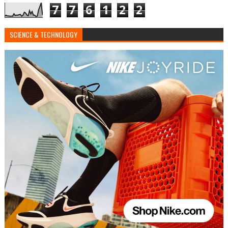
7
7
6
1
2
2
SCIENCE & TECHNOLOGY