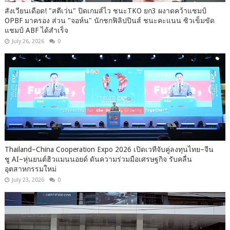
สังเวียนเดือด! "สตีเว่น" ปิดเกมส์ไว ชนะTKO ยก3 ผงาดคว้าแชมป์
OPBF มาครอง ส่วน "จอห์น" นักชกฟิลิปปินส์ ชนะคะแนน ซิวเข็มขัด
แชมป์ ABF ได้สำเร็จ
July 26, 2026
0
Thailand–China Cooperation Expo 2026 เปิดเวทีจับคู่ลงทุนไทย–จีน
ชู AI–หุ่นยนต์ฮิวแมนนอยด์ ดันความร่วมมือเศรษฐกิจ รับคลื่น
อุตสาหกรรมใหม่
July 23, 2026
0