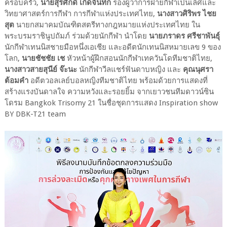
ครอบครัว,
นายสุรศักดิ์ เกิดจันทึก
รองผู้ว่าการฝ่ายกีฬาเป็นเลิศและ
วิทยาศาสตร์การกีฬา การกีฬาแห่งประเทศไทย,
นางสาวศิริพร ไชย
สุต
นายกสมาคมบัณฑิตสตรีทางกฎหมายแห่งประเทศไทย ใน
พระบรมราชินูปถัมภ์ ร่วมด้วยนักกีฬา นำโดย
นายภราดร ศรีชาพันธุ์
นักกีฬาเทนนิสชายมือหนึ่งเอเชีย และอดีตนักเทนนิสหมายเลข 9 ของ
โลก,
นายชัชชัย เช
หัวหน้าผู้ฝึกสอนนักกีฬาเทควันโดทีมชาติไทย,
นางสาวสายสุนีย์ จ๊ะนะ
นักกีฬาวีลแชร์ฟันดาบหญิง และ
คุณนุศรา
ต้อมคำ
อดีตวอลเลย์บอลหญิงทีมชาติไทย พร้อมด้วยการแสดงที่
สร้างแรงบันดาลใจ ความหวังและรอยยิ้ม จากเยาวชนทีมดาวน์ซิน
โดรม Bangkok Trisomy 21 ในชื่อชุดการแสดง Inspiration show
BY DBK-T21 team