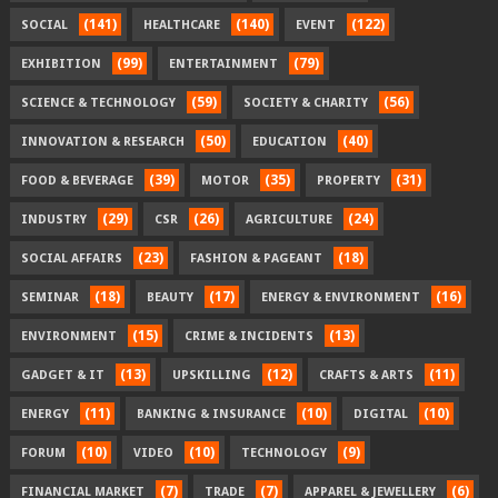
(141)
(140)
(122)
SOCIAL
HEALTHCARE
EVENT
(99)
(79)
EXHIBITION
ENTERTAINMENT
(59)
(56)
SCIENCE & TECHNOLOGY
SOCIETY & CHARITY
(50)
(40)
INNOVATION & RESEARCH
EDUCATION
(39)
(35)
(31)
FOOD & BEVERAGE
MOTOR
PROPERTY
(29)
(26)
(24)
INDUSTRY
CSR
AGRICULTURE
(23)
(18)
SOCIAL AFFAIRS
FASHION & PAGEANT
(18)
(17)
(16)
SEMINAR
BEAUTY
ENERGY & ENVIRONMENT
(15)
(13)
ENVIRONMENT
CRIME & INCIDENTS
(13)
(12)
(11)
GADGET & IT
UPSKILLING
CRAFTS & ARTS
(11)
(10)
(10)
ENERGY
BANKING & INSURANCE
DIGITAL
(10)
(10)
(9)
FORUM
VIDEO
TECHNOLOGY
(7)
(7)
(6)
FINANCIAL MARKET
TRADE
APPAREL & JEWELLERY