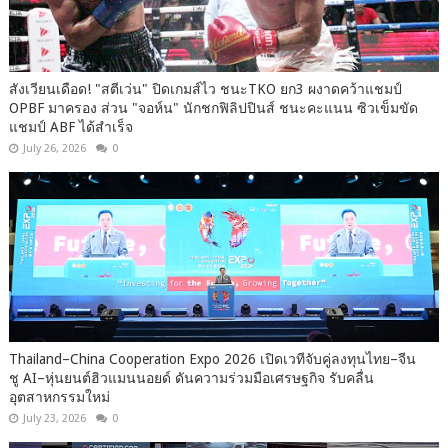
สังเวียนเดือด! "สตีเว่น" ปิดเกมส์ไว ชนะTKO ยก3 ผงาดคว้าแชมป์
OPBF มาครอง ส่วน "จอห์น" นักชกฟิลิปปินส์ ชนะคะแนน ซิวเข็มขัด
แชมป์ ABF ได้สำเร็จ
July 26, 2026
0
Thailand–China Cooperation Expo 2026 เปิดเวทีจับคู่ลงทุนไทย–จีน
ชู AI–หุ่นยนต์ฮิวแมนนอยด์ ดันความร่วมมือเศรษฐกิจ รับคลื่น
อุตสาหกรรมใหม่
July 23, 2026
0