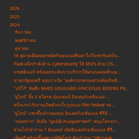
►
2026
(166)
►
2025
(334)
▼
2024
(438)
►
ธันวาคม
(28)
►
พฤศจิกายน
(33)
▼
ตุลาคม
(42)
16 คู่มวยเดือดออกหมัดกันดุฉลองคืนฮาโลวีนชกกันสนั่น...
Pax8 ผนึกกำลังด้าน Cybersecurity ให้ MSPs ด้วย CIS...
แชฟฟ์เลอร์ พร้อมยกระดับการบริการให้ครอบคลุมทั่วเอเ...
นายกรัฐมนตรี มอบรางวัล "องค์กรปกครองส่วนท้องถิ่นที...
"บริโก้" จัดศึก NARIS HIGHLABD-SPACEPLUS BOXING PR...
“ยูไลน์” ทิ้ง 3 สโตรค ลุ้นแชมป์ อินเตอร์เนชั่นเนล ...
ครั้งแรก! กับงานเปิดตัวรถในรูปแบบ Film Festival กล...
“ยูไลน์” แซงขึ้นนำรอบสอง อินเตอร์เนชั่นเนล ซีรีส์ ...
"กองสลาก" จับมือ "มูลนิธิเสนอมูลศาสตร์" หนุนโครงกา...
สามโปรนำร่วม 7 อันเดอร์ เปิดอินเตอร์เนชั่นแนล ซีรี...
เจ็ตสกี พร้อมขึ้นสตารท์อัพโลก! ดันนำร่อง “กติกาองค...