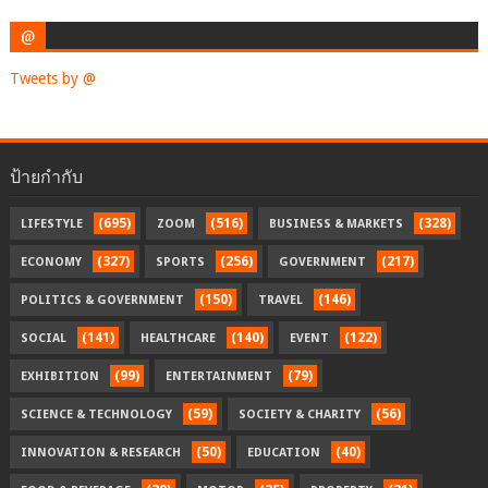
@
Tweets by @
ป้ายกำกับ
(695)
(516)
(328)
LIFESTYLE
ZOOM
BUSINESS & MARKETS
(327)
(256)
(217)
ECONOMY
SPORTS
GOVERNMENT
(150)
(146)
POLITICS & GOVERNMENT
TRAVEL
(141)
(140)
(122)
SOCIAL
HEALTHCARE
EVENT
(99)
(79)
EXHIBITION
ENTERTAINMENT
(59)
(56)
SCIENCE & TECHNOLOGY
SOCIETY & CHARITY
(50)
(40)
INNOVATION & RESEARCH
EDUCATION