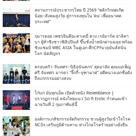
สถานการณ์ประชากรไทย ปี 2569 “พลิกวิกฤตเกิด
น้อย–สังคมสูงวัย สู่การลงทุนใน ‘คน’ เพื่ออนาคต
ประเทศ”
กุมารดอย เพชรยินดีอะคาเดมี่ ควง เรย์มาร์ค อาลิคา
บา ผู้ท้าชิงชาวฟิลิปปินส์ ขึ้นชั่งน้ำหนักผ่านฉลุย พร้อม
ชิงแชมป์ WBC ASIA ในคู่เอก ศึกCPFมวยมันส์สนั่น
โลก นัดสัญจร
ครอบครัว ‘จันทศร–นิธิอนันตภร’ สุดอาลัย คุณแม่เพ็ญ
ศรี จันทศร มารดา “จิ๊กกี๋–จุฑามาศ” อดีตนางเอกชื่อดัง
ถึงแก่กรรมอย่างสงบ
โก๋แก่ มันทุกเม็ด เปิดตัวหนัง Resemblance |
ปรากฏการณ์ หนังไทยแนว Sci-fi Erotic กำหนดเข้า
ฉายวันที่ 2 กุมภาพันธ์นี้
องค์การเภสัชกรรมจัดกิจกรรม ชวนผู้สูงวัยเข้าใจโรค
NCDs เสริมภูมิต้านทาน ห่างไกลโรคร้ายอย่างยั่งยืน