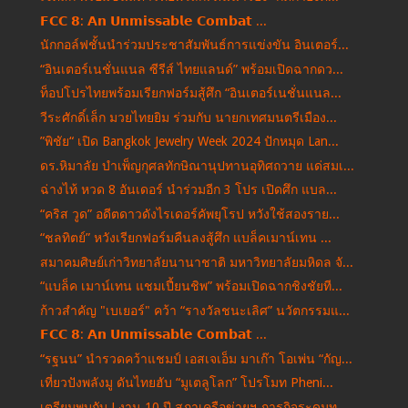
𝗙𝗖𝗖 𝟴: 𝗔𝗻 𝗨𝗻𝗺𝗶𝘀𝘀𝗮𝗯𝗹𝗲 𝗖𝗼𝗺𝗯𝗮𝘁 ...
นักกอล์ฟชั้นนำร่วมประชาสัมพันธ์การแข่งขัน อินเตอร์...
“อินเตอร์เนชั่นแนล ซีรีส์ ไทยแลนด์” พร้อมเปิดฉากดว...
ท็อปโปรไทยพร้อมเรียกฟอร์มสู้ศึก “อินเตอร์เนชั่นแนล...
วีระศักดิ์เล็ก มวยไทยยิม ร่วมกับ นายกเทศมนตรีเมือง...
”พิชัย“ เปิด Bangkok Jewelry Week 2024 ปักหมุด Lan...
ดร.หิมาลัย บำเพ็ญกุศลทักษิณานุปทานอุทิศถวาย แด่สมเ...
ฉ่างไท้ หวด 8 อันเดอร์ นำร่วมอีก 3 โปร เปิดศึก แบล...
“คริส วูด” อดีตดาวดังไรเดอร์คัพยุโรป หวังใช้สองราย...
“ชลทิตย์” หวังเรียกฟอร์มคืนลงสู้ศึก แบล็คเมาน์เทน ...
สมาคมศิษย์เก่าวิทยาลัยนานาชาติ มหาวิทยาลัยมหิดล จั...
“แบล็ค เมาน์เทน แชมเปี้ยนชิพ” พร้อมเปิดฉากชิงชัยที...
ก้าวสำคัญ "เบเยอร์" คว้า “รางวัลชนะเลิศ” นวัตกรรมแ...
𝗙𝗖𝗖 𝟴: 𝗔𝗻 𝗨𝗻𝗺𝗶𝘀𝘀𝗮𝗯𝗹𝗲 𝗖𝗼𝗺𝗯𝗮𝘁 ...
“รฐนน” นำรวดคว้าแชมป์ เอสเจเอ็ม มาเก๊า โอเพ่น “กัญ...
เที่ยวปังพลังมู ดันไทยฮับ “มูเตลูโลก” โปรโมท Pheni...
เตรียมพบกับ ! งาน 10 ปี สภาเครือข่ายฯ ภารกิจระดมทุ...