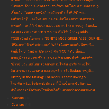
"ไทยฮอนด้า" ประกาศความสำเร็จระดับโลก! สานฝันความภู...
เริ่มแล้ว! “มหกรรมหนังสือระดับชาติ ครั้งที่ 29” พบ...
อมรินทร์กรุ๊ปและไทยเบฟเวอเรจ เปิดโครงการ “ส่งความร...
‘แพนเค้ก-ดร.โก้’ ร่วมปลงผมบวชนาค โครงการปลูกต้นกล้...
รพ.สมเด็จพระยุพราชปัว จ.น่าน เปิดให้บริการศูนย์ผ่า...
TCEB เปิดตัวโครงการ “IGNITE MICE GREEN VIBE JOURNE...
“ศิริมงคล” ซิวเข็มขัดแชมป์ WBF เฉือนชนะแต้มนักชกจิ...
จัดยิ่งใหญ่! นัดประวัติศาสตร์ ศึก "FCC 7 ดับเบิ้ลอ...
นายภูมิธรรม เวชยชัย รอง นรม./รมว.กห. กำชับเหล่าทัพ...
“บ๊าวซ์ ประเทศไทย” เปิดตัวแทรมโพลีน อารีนาแห่งใหม่...
อินโดรามา เวนเจอร์ส เผยกลยุทธ์การรับมือต่อสภาพภูมิ...
History in the Making: Thailand’s Biggest Boxing S...
ไทย-จีน พร้อมใจจัดแข่งขันฮอกกี้น้ำแข็งกระชับมิตร เ...
ทำไมการผ่าตัดรักษาโรคอ้วนถึงเป็นมากกว่าความสวยงาม
►
กันยายน
(36)
►
สิงหาคม
(34)