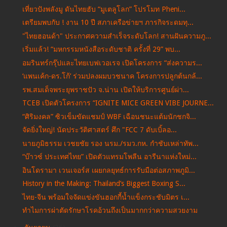
เที่ยวปังพลังมู ดันไทยฮับ “มูเตลูโลก” โปรโมท Pheni...
เตรียมพบกับ ! งาน 10 ปี สภาเครือข่ายฯ ภารกิจระดมทุ...
"ไทยฮอนด้า" ประกาศความสำเร็จระดับโลก! สานฝันความภู...
เริ่มแล้ว! “มหกรรมหนังสือระดับชาติ ครั้งที่ 29” พบ...
อมรินทร์กรุ๊ปและไทยเบฟเวอเรจ เปิดโครงการ “ส่งความร...
‘แพนเค้ก-ดร.โก้’ ร่วมปลงผมบวชนาค โครงการปลูกต้นกล้...
รพ.สมเด็จพระยุพราชปัว จ.น่าน เปิดให้บริการศูนย์ผ่า...
TCEB เปิดตัวโครงการ “IGNITE MICE GREEN VIBE JOURNE...
“ศิริมงคล” ซิวเข็มขัดแชมป์ WBF เฉือนชนะแต้มนักชกจิ...
จัดยิ่งใหญ่! นัดประวัติศาสตร์ ศึก "FCC 7 ดับเบิ้ลอ...
นายภูมิธรรม เวชยชัย รอง นรม./รมว.กห. กำชับเหล่าทัพ...
“บ๊าวซ์ ประเทศไทย” เปิดตัวแทรมโพลีน อารีนาแห่งใหม่...
อินโดรามา เวนเจอร์ส เผยกลยุทธ์การรับมือต่อสภาพภูมิ...
History in the Making: Thailand’s Biggest Boxing S...
ไทย-จีน พร้อมใจจัดแข่งขันฮอกกี้น้ำแข็งกระชับมิตร เ...
ทำไมการผ่าตัดรักษาโรคอ้วนถึงเป็นมากกว่าความสวยงาม