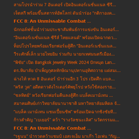
สามโปรนำร่วม 7 อันเดอร์ เปิดอินเตอร์เนชั่นแนล ซีรี...
เจ็ตสกี พร้อมขึ้นสตารท์อัพโลก! ดันนำร่อง “กติกาองค...
𝗙𝗖𝗖 𝟴: 𝗔𝗻 𝗨𝗻𝗺𝗶𝘀𝘀𝗮𝗯𝗹𝗲 𝗖𝗼𝗺𝗯𝗮𝘁 ...
นักกอล์ฟชั้นนำร่วมประชาสัมพันธ์การแข่งขัน อินเตอร์...
“อินเตอร์เนชั่นแนล ซีรีส์ ไทยแลนด์” พร้อมเปิดฉากดว...
ท็อปโปรไทยพร้อมเรียกฟอร์มสู้ศึก “อินเตอร์เนชั่นแนล...
วีระศักดิ์เล็ก มวยไทยยิม ร่วมกับ นายกเทศมนตรีเมือง...
”พิชัย“ เปิด Bangkok Jewelry Week 2024 ปักหมุด Lan...
ดร.หิมาลัย บำเพ็ญกุศลทักษิณานุปทานอุทิศถวาย แด่สมเ...
ฉ่างไท้ หวด 8 อันเดอร์ นำร่วมอีก 3 โปร เปิดศึก แบล...
“คริส วูด” อดีตดาวดังไรเดอร์คัพยุโรป หวังใช้สองราย...
“ชลทิตย์” หวังเรียกฟอร์มคืนลงสู้ศึก แบล็คเมาน์เทน ...
สมาคมศิษย์เก่าวิทยาลัยนานาชาติ มหาวิทยาลัยมหิดล จั...
“แบล็ค เมาน์เทน แชมเปี้ยนชิพ” พร้อมเปิดฉากชิงชัยที...
ก้าวสำคัญ "เบเยอร์" คว้า “รางวัลชนะเลิศ” นวัตกรรมแ...
𝗙𝗖𝗖 𝟴: 𝗔𝗻 𝗨𝗻𝗺𝗶𝘀𝘀𝗮𝗯𝗹𝗲 𝗖𝗼𝗺𝗯𝗮𝘁 ...
“รฐนน” นำรวดคว้าแชมป์ เอสเจเอ็ม มาเก๊า โอเพ่น “กัญ...