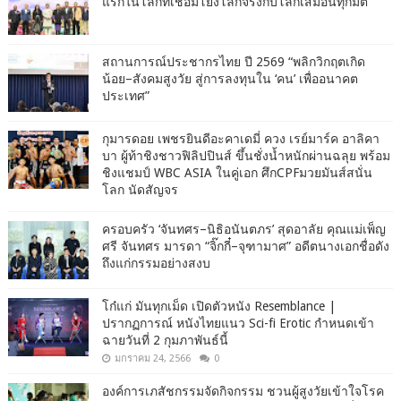
แรกในโลกที่เชื่อมโยงโลกจริงกับโลกเสมือนทุกมิติ
สถานการณ์ประชากรไทย ปี 2569 “พลิกวิกฤตเกิด
น้อย–สังคมสูงวัย สู่การลงทุนใน ‘คน’ เพื่ออนาคต
ประเทศ”
กุมารดอย เพชรยินดีอะคาเดมี่ ควง เรย์มาร์ค อาลิคา
บา ผู้ท้าชิงชาวฟิลิปปินส์ ขึ้นชั่งน้ำหนักผ่านฉลุย พร้อม
ชิงแชมป์ WBC ASIA ในคู่เอก ศึกCPFมวยมันส์สนั่น
โลก นัดสัญจร
ครอบครัว ‘จันทศร–นิธิอนันตภร’ สุดอาลัย คุณแม่เพ็ญ
ศรี จันทศร มารดา “จิ๊กกี๋–จุฑามาศ” อดีตนางเอกชื่อดัง
ถึงแก่กรรมอย่างสงบ
โก๋แก่ มันทุกเม็ด เปิดตัวหนัง Resemblance |
ปรากฏการณ์ หนังไทยแนว Sci-fi Erotic กำหนดเข้า
ฉายวันที่ 2 กุมภาพันธ์นี้
มกราคม 24, 2566
0
องค์การเภสัชกรรมจัดกิจกรรม ชวนผู้สูงวัยเข้าใจโรค