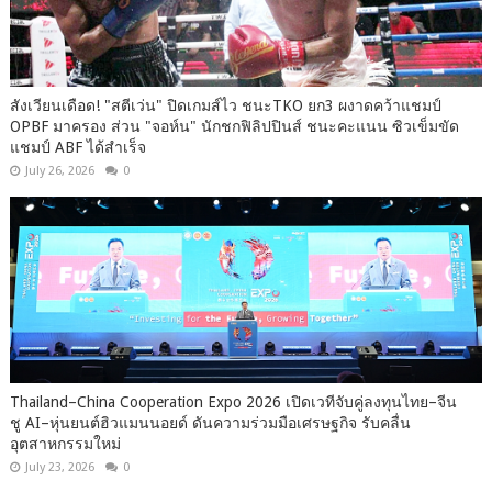
สังเวียนเดือด! "สตีเว่น" ปิดเกมส์ไว ชนะTKO ยก3 ผงาดคว้าแชมป์
OPBF มาครอง ส่วน "จอห์น" นักชกฟิลิปปินส์ ชนะคะแนน ซิวเข็มขัด
แชมป์ ABF ได้สำเร็จ
July 26, 2026
0
Thailand–China Cooperation Expo 2026 เปิดเวทีจับคู่ลงทุนไทย–จีน
ชู AI–หุ่นยนต์ฮิวแมนนอยด์ ดันความร่วมมือเศรษฐกิจ รับคลื่น
อุตสาหกรรมใหม่
July 23, 2026
0