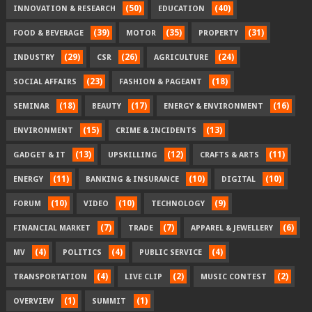
(50)
(40)
INNOVATION & RESEARCH
EDUCATION
(39)
(35)
(31)
FOOD & BEVERAGE
MOTOR
PROPERTY
(29)
(26)
(24)
INDUSTRY
CSR
AGRICULTURE
(23)
(18)
SOCIAL AFFAIRS
FASHION & PAGEANT
(18)
(17)
(16)
SEMINAR
BEAUTY
ENERGY & ENVIRONMENT
(15)
(13)
ENVIRONMENT
CRIME & INCIDENTS
(13)
(12)
(11)
GADGET & IT
UPSKILLING
CRAFTS & ARTS
(11)
(10)
(10)
ENERGY
BANKING & INSURANCE
DIGITAL
(10)
(10)
(9)
FORUM
VIDEO
TECHNOLOGY
(7)
(7)
(6)
FINANCIAL MARKET
TRADE
APPAREL & JEWELLERY
(4)
(4)
(4)
MV
POLITICS
PUBLIC SERVICE
(4)
(2)
(2)
TRANSPORTATION
LIVE CLIP
MUSIC CONTEST
(1)
(1)
OVERVIEW
SUMMIT