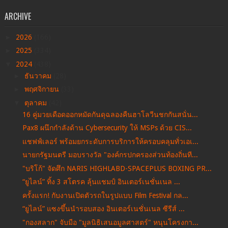
ARCHIVE
►
2026
(166)
►
2025
(334)
▼
2024
(438)
►
ธันวาคม
(28)
►
พฤศจิกายน
(33)
▼
ตุลาคม
(42)
16 คู่มวยเดือดออกหมัดกันดุฉลองคืนฮาโลวีนชกกันสนั่น...
Pax8 ผนึกกำลังด้าน Cybersecurity ให้ MSPs ด้วย CIS...
แชฟฟ์เลอร์ พร้อมยกระดับการบริการให้ครอบคลุมทั่วเอเ...
นายกรัฐมนตรี มอบรางวัล "องค์กรปกครองส่วนท้องถิ่นที...
"บริโก้" จัดศึก NARIS HIGHLABD-SPACEPLUS BOXING PR...
“ยูไลน์” ทิ้ง 3 สโตรค ลุ้นแชมป์ อินเตอร์เนชั่นเนล ...
ครั้งแรก! กับงานเปิดตัวรถในรูปแบบ Film Festival กล...
“ยูไลน์” แซงขึ้นนำรอบสอง อินเตอร์เนชั่นเนล ซีรีส์ ...
"กองสลาก" จับมือ "มูลนิธิเสนอมูลศาสตร์" หนุนโครงกา...