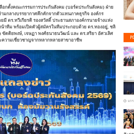
บเลือกตั้งคณะกรรมการประกันสังคม (บอร์ดประกันสังคม) ฝ่าย
่ามกลางบรรยากาศคึกคักจากตัวแทนภาคธุรกิจ องค์กร
มี ดร.ทวีเกียรติ รองสวัสดิ์ ประธานสภาองค์กรนายจ้างแห่ง
าทีม พร้อมเปิดตัวผู้สมัครในทีมประกอบด้วย ดร.ทองอยู่, ชลิ
เศษ) ขัตติยพงษ์, เจษฏา พงศ์ธนาธนวัฒน์ และ ดร.สริยา อัศวเลิศ
PO
์และความเชี่ยวชาญจากหลากหลายสาขาอาชีพ
มกร