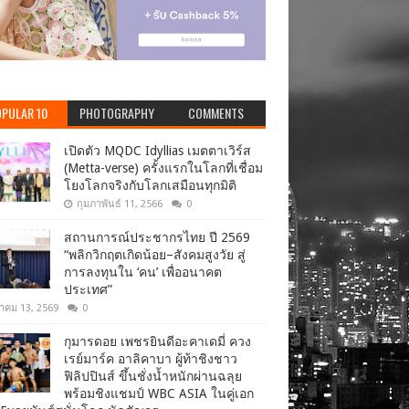
PULAR 10
PHOTOGRAPHY
COMMENTS
เปิดตัว MQDC Idyllias เมตตาเวิร์ส
(Metta-verse) ครั้งแรกในโลกที่เชื่อม
โยงโลกจริงกับโลกเสมือนทุกมิติ
กุมภาพันธ์ 11, 2566
0
สถานการณ์ประชากรไทย ปี 2569
“พลิกวิกฤตเกิดน้อย–สังคมสูงวัย สู่
การลงทุนใน ‘คน’ เพื่ออนาคต
ประเทศ”
าคม 13, 2569
0
กุมารดอย เพชรยินดีอะคาเดมี่ ควง
เรย์มาร์ค อาลิคาบา ผู้ท้าชิงชาว
ฟิลิปปินส์ ขึ้นชั่งน้ำหนักผ่านฉลุย
พร้อมชิงแชมป์ WBC ASIA ในคู่เอก