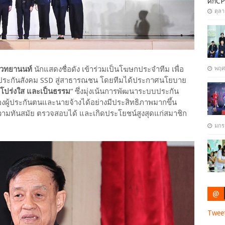
ศึกCP
ตุล
ไวทยานนท์
นักแสดงชื่อดัง เข้าร่วมเป็นโฆษกประจำทีม เพื่อ
พฤศ
ประกันสังคม SSD สู่สาธารณชน โดยทีมได้ประกาศนโยบาย
์ โปร่งใส และเป็นธรรม
” ซึ่งมุ่งเน้นการพัฒนาระบบประกัน
ู้ประกันตนและนายจ้างได้อย่างมีประสิทธิภาพมากขึ้น
วามทันสมัย ตรวจสอบได้ และเกิดประโยชน์สูงสุดแก่สมาชิก
มกร
@
Twee