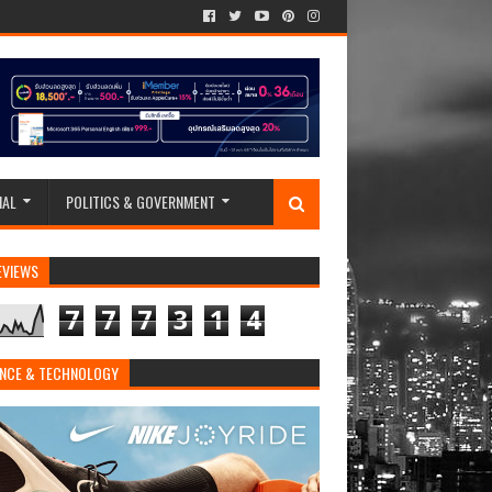
IAL
POLITICS & GOVERNMENT
EVIEWS
7
7
7
3
1
4
ENCE & TECHNOLOGY