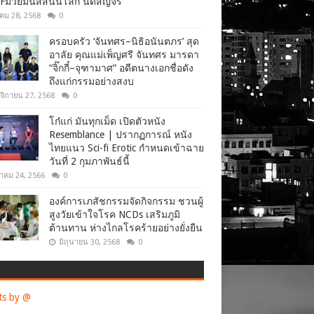
Fมวยมันส์สนั่นโลก นัดสัญจร
าคม 28, 2568
0
ครอบครัว ‘จันทศร–นิธิอนันตภร’ สุด
อาลัย คุณแม่เพ็ญศรี จันทศร มารดา
“จิ๊กกี๋–จุฑามาศ” อดีตนางเอกชื่อดัง
ถึงแก่กรรมอย่างสงบ
จิกายน 27, 2568
0
โก๋แก่ มันทุกเม็ด เปิดตัวหนัง
Resemblance | ปรากฏการณ์ หนัง
ไทยแนว Sci-fi Erotic กำหนดเข้าฉาย
วันที่ 2 กุมภาพันธ์นี้
าคม 24, 2566
0
องค์การเภสัชกรรมจัดกิจกรรม ชวนผู้
สูงวัยเข้าใจโรค NCDs เสริมภูมิ
ต้านทาน ห่างไกลโรคร้ายอย่างยั่งยืน
มิถุนายน 30, 2568
0
ts by @