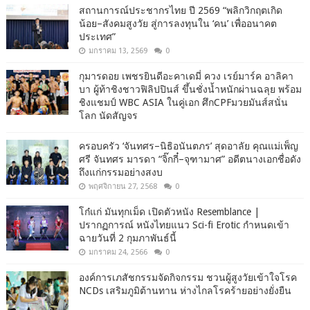
สถานการณ์ประชากรไทย ปี 2569 “พลิกวิกฤตเกิด
น้อย–สังคมสูงวัย สู่การลงทุนใน ‘คน’ เพื่ออนาคต
ประเทศ”
มกราคม 13, 2569
0
กุมารดอย เพชรยินดีอะคาเดมี่ ควง เรย์มาร์ค อาลิคา
บา ผู้ท้าชิงชาวฟิลิปปินส์ ขึ้นชั่งน้ำหนักผ่านฉลุย พร้อม
ชิงแชมป์ WBC ASIA ในคู่เอก ศึกCPFมวยมันส์สนั่น
โลก นัดสัญจร
ครอบครัว ‘จันทศร–นิธิอนันตภร’ สุดอาลัย คุณแม่เพ็ญ
ศรี จันทศร มารดา “จิ๊กกี๋–จุฑามาศ” อดีตนางเอกชื่อดัง
ถึงแก่กรรมอย่างสงบ
พฤศจิกายน 27, 2568
0
โก๋แก่ มันทุกเม็ด เปิดตัวหนัง Resemblance |
ปรากฏการณ์ หนังไทยแนว Sci-fi Erotic กำหนดเข้า
ฉายวันที่ 2 กุมภาพันธ์นี้
มกราคม 24, 2566
0
องค์การเภสัชกรรมจัดกิจกรรม ชวนผู้สูงวัยเข้าใจโรค
NCDs เสริมภูมิต้านทาน ห่างไกลโรคร้ายอย่างยั่งยืน