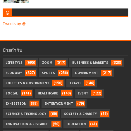
@
Tweets by @
ป้ายกำกับ
(695)
(517)
(328)
LIFESTYLE
ZOOM
BUSINESS & MARKETS
(327)
(256)
(217)
ECONOMY
SPORTS
GOVERNMENT
(150)
(146)
POLITICS & GOVERNMENT
TRAVEL
(141)
(140)
(122)
SOCIAL
HEALTHCARE
EVENT
(99)
(79)
EXHIBITION
ENTERTAINMENT
(60)
(56)
SCIENCE & TECHNOLOGY
SOCIETY & CHARITY
(50)
(41)
INNOVATION & RESEARCH
EDUCATION