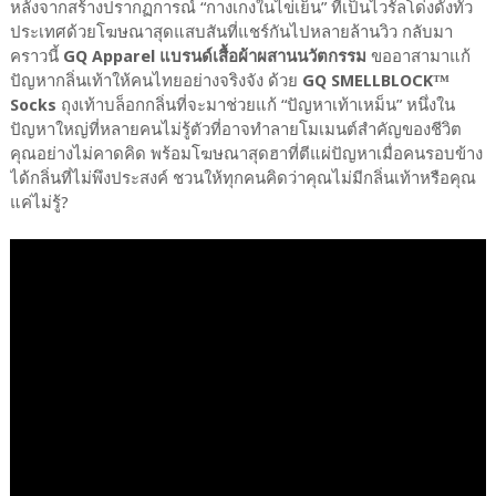
หลังจากสร้างปรากฏการณ์ “กางเกงในไข่เย็น” ที่เป็นไวรัลโด่งดังทั่ว
ประเทศด้วยโฆษณาสุดแสบสันที่แชร์กันไปหลายล้านวิว กลับมา
คราวนี้
GQ Apparel แบรนด์เสื้อผ้าผสานนวัตกรรม
ขออาสามาแก้
ปัญหากลิ่นเท้าให้คนไทยอย่างจริงจัง ด้วย
GQ SMELLBLOCK™
Socks
ถุงเท้าบล็อกกลิ่นที่จะมาช่วยแก้ “ปัญหาเท้าเหม็น” หนึ่งใน
ปัญหาใหญ่ที่หลายคนไม่รู้ตัวที่อาจทำลายโมเมนต์สำคัญของชีวิต
คุณอย่างไม่คาดคิด พร้อมโฆษณาสุดฮาที่ตีแผ่ปัญหาเมื่อคนรอบข้าง
ได้กลิ่นที่ไม่พึงประสงค์ ชวนให้ทุกคนคิดว่าคุณไม่มีกลิ่นเท้าหรือคุณ
แค่ไม่รู้?