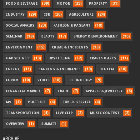
(39)
(35)
(31)
FOOD & BEVERAGE
MOTOR
PROPERTY
(29)
(26)
(24)
INDUSTRY
CSR
AGRICULTURE
(23)
(18)
SOCIAL AFFAIRS
FASHION & PAGEANT
(18)
(17)
(16)
SEMINAR
BEAUTY
ENERGY & ENVIRONMENT
(15)
(13)
ENVIRONMENT
CRIME & INCIDENTS
(13)
(12)
(11)
GADGET & IT
UPSKILLING
CRAFTS & ARTS
(11)
(10)
(10)
ENERGY
BANKING & INSURANCE
DIGITAL
(10)
(10)
(9)
FORUM
VIDEO
TECHNOLOGY
(7)
(7)
(6)
FINANCIAL MARKET
TRADE
APPAREL & JEWELLERY
(4)
(4)
(4)
MV
POLITICS
PUBLIC SERVICE
(4)
(2)
(2)
TRANSPORTATION
LIVE CLIP
MUSIC CONTEST
(1)
(1)
OVERVIEW
SUMMIT
ARCHIVE