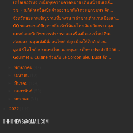
เครือเฮอริเทจ เหนือทุกความคาดหมาย เดินหน้าขับเคลื่...
วช. - ส.กีฬาเครื่องบินจำลองฯ ยกทัพโดรนบุกชุมพร จัด...
จังหวัดชัยนาทเชิญชวนเที่ยวงาน “เล่าขานตำนานเมืองสา...
GQ ขออาสาแก้ปัญหากลิ่นเท้าให้คนไทย งัดนวัตกรรมถุงเ...
แพทย์และนักวิชาการห่วงกระแสเครื่องดื่มแนวใหม่ อินเ...
ส่องผลงานสุดเจ๋งฝีมือคนไทย! ปลุกเมืองให้คึกคักด้วย...
มูลนิธิโตโยต้าประเทศไทย มอบทุนการศึกษา ประจำปี 256...
Gourmet & Cuisine ร่วมกับ Le Cordon Bleu Dusit จัด...
►
พฤษภาคม
(47)
►
เมษายน
(19)
►
มีนาคม
(154)
►
กุมภาพันธ์
(58)
►
มกราคม
(31)
►
2022
(144)
OHHONEWS@GMAIL.COM