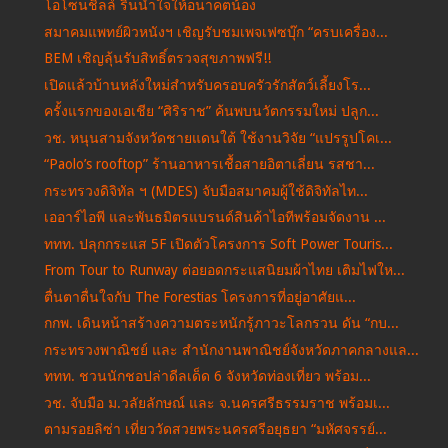
โอโซนชิลล์ รินน้ำใจให้อนาคตน้อง
สมาคมแพทย์ผิวหนังฯ เชิญรับชมเพจเฟซบุ๊ก “ครบเครื่อง...
BEM เชิญลุ้นรับสิทธิ์ตรวจสุขภาพฟรี!!
เปิดแล้วบ้านหลังใหม่สำหรับครอบครัวรักสัตว์เลี้ยงโร...
ครั้งแรกของเอเชีย “ศิริราช” ค้นพบนวัตกรรมใหม่ ปลูก...
วช. หนุนสามจังหวัดชายแดนใต้ ใช้งานวิจัย “แปรรูปโคเ...
“Paolo’s rooftop” ร้านอาหารเชื้อสายอิตาเลี่ยน รสชา...
กระทรวงดิจิทัล ฯ (MDES) จับมือสมาคมผู้ใช้ดิจิทัลไท...
เออาร์ไอพี และพันธมิตรแบรนด์สินค้าไอทีพร้อมจัดงาน ...
ททท. ปลุกกระแส 5F เปิดตัวโครงการ Soft Power Touris...
From Tour to Runway ต่อยอดกระแสนิยมผ้าไทย เติมไฟให...
ตื่นตาตื่นใจกับ The Forestias โครงการที่อยู่อาศัยแ...
กกพ. เดินหน้าสร้างความตระหนักรู้ภาวะโลกรวน ดัน “กบ...
กระทรวงพาณิชย์ และ สำนักงานพาณิชย์จังหวัดภาคกลางแล...
ททท. ชวนนักชอปล่าดีลเด็ด 6 จังหวัดท่องเที่ยว พร้อม...
วช. จับมือ ม.วลัยลักษณ์ และ จ.นครศรีธรรมราช พร้อมเ...
ตามรอยลิซ่า เที่ยววัดสวยพระนครศรีอยุธยา “มหัศจรรย์...