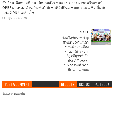
สังเวียนเดือด! "สตีเว่น" ปิดเกมส์ไว ชนะTKO ยก3 ผงาดคว้าแชมป์
OPBF มาครอง ส่วน "จอห์น" นักชกฟิลิปปินส์ ชนะคะแนน ซิวเข็มขัด
แชมป์ ABF ได้สำเร็จ
July 26, 2026
0
NEXT
จังหวัดชัยนาทเชิญ
ชวนเที่ยวงาน “เล่า
ขานตำนานเมือง
สาปยา (สรรพยา)
อัฏฐมีบูชารำลึก
ประจำปี 2566”
ระหว่างวันที่ 9-11
มิถุนายน 2566
POST A COMMENT
BLOGGER
DISQUS
FACEBOOK
ไม่มีความคิดเห็น