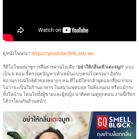
ดูหนังโฆษณา
https://youtu.be/RIN_zAIj-wo
วีดีโอโฆษณาชูการสื่อสารผ่านไอเดีย “
อย่าให้กลิ่นเท้าเตะจมูก
” แบ่ง
เป็น 6 ตอน จี้ตรงจุดปัญหาเท้าเหม็นแบบตรงไปตรงมา อิงกับ
สถานการณ์ใกล้ตัวของหลายๆ คน ที่ไม่มีใครกล้าพูดออกสื่อมาก่อน
ไม่ว่าจะเป็นในร้านอาหาร ในสนามฟุตบอล ในห้องนอน หรือแม้กระ
ทั้งในบ้าน โดนใจทั้งผู้ชายและผู้หญิง น่าติดตามดูทุกตอน งานนี้เรียก
ได้ว่าโดนกันถ้วนหน้า!