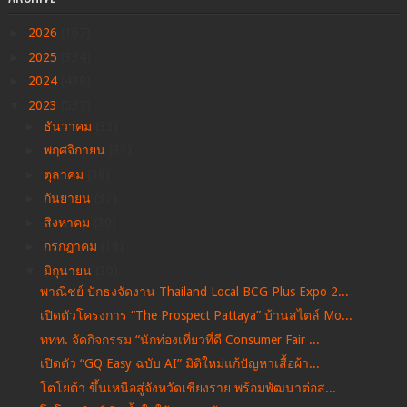
►
2026
(167)
►
2025
(334)
►
2024
(438)
▼
2023
(537)
►
ธันวาคม
(33)
►
พฤศจิกายน
(33)
►
ตุลาคม
(38)
►
กันยายน
(37)
►
สิงหาคม
(39)
►
กรกฎาคม
(18)
▼
มิถุนายน
(30)
พาณิชย์ ปักธงจัดงาน Thailand Local BCG Plus Expo 2...
เปิดตัวโครงการ “The Prospect Pattaya” บ้านสไตล์ Mo...
ททท. จัดกิจกรรม “นักท่องเที่ยวที่ดี Consumer Fair ...
เปิดตัว “GQ Easy ฉบับ AI” มิติใหม่แก้ปัญหาเสื้อผ้า...
โตโยต้า ขึ้นเหนือสู่จังหวัดเชียงราย พร้อมพัฒนาต่อส...