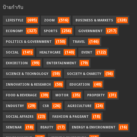
ป้ายกำกับ
(695)
(516)
(328)
LIFESTYLE
ZOOM
BUSINESS & MARKETS
(327)
(256)
(217)
ECONOMY
SPORTS
GOVERNMENT
(150)
(146)
POLITICS & GOVERNMENT
TRAVEL
(141)
(140)
(122)
SOCIAL
HEALTHCARE
EVENT
(99)
(79)
EXHIBITION
ENTERTAINMENT
(59)
(56)
SCIENCE & TECHNOLOGY
SOCIETY & CHARITY
(50)
(40)
INNOVATION & RESEARCH
EDUCATION
(39)
(35)
(31)
FOOD & BEVERAGE
MOTOR
PROPERTY
(29)
(26)
(24)
INDUSTRY
CSR
AGRICULTURE
(23)
(18)
SOCIAL AFFAIRS
FASHION & PAGEANT
(18)
(17)
(16)
SEMINAR
BEAUTY
ENERGY & ENVIRONMENT