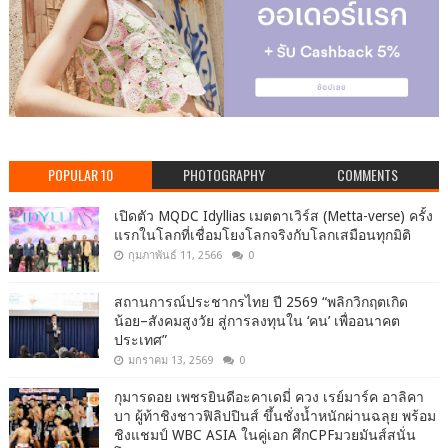
POPULAR 10
PHOTOGRAPHY
COMMENTS
เปิดตัว MQDC Idyllias เมตตาเวิร์ส (Metta-verse) ครั้ง
แรกในโลกที่เชื่อมโยงโลกจริงกับโลกเสมือนทุกมิติ
กุมภาพันธ์ 11, 2566
0
สถานการณ์ประชากรไทย ปี 2569 “พลิกวิกฤตเกิด
น้อย–สังคมสูงวัย สู่การลงทุนใน ‘คน’ เพื่ออนาคต
ประเทศ”
มกราคม 13, 2569
0
กุมารดอย เพชรยินดีอะคาเดมี่ ควง เรย์มาร์ค อาลิคา
บา ผู้ท้าชิงชาวฟิลิปปินส์ ขึ้นชั่งน้ำหนักผ่านฉลุย พร้อม
ชิงแชมป์ WBC ASIA ในคู่เอก ศึกCPFมวยมันส์สนั่น