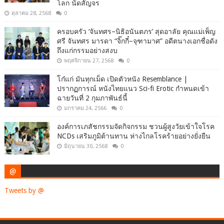
โลก นัดสัญจร
ตุลาคม 28, 2568
0
ครอบครัว ‘จันทศร–นิธิอนันตภร’ สุดอาลัย คุณแม่เพ็ญ
ศรี จันทศร มารดา “จิ๊กกี๋–จุฑามาศ” อดีตนางเอกชื่อดัง
ถึงแก่กรรมอย่างสงบ
พฤศจิกายน 27, 2568
0
โก๋แก่ มันทุกเม็ด เปิดตัวหนัง Resemblance |
ปรากฏการณ์ หนังไทยแนว Sci-fi Erotic กำหนดเข้า
ฉายวันที่ 2 กุมภาพันธ์นี้
มกราคม 24, 2566
0
องค์การเภสัชกรรมจัดกิจกรรม ชวนผู้สูงวัยเข้าใจโรค
NCDs เสริมภูมิต้านทาน ห่างไกลโรคร้ายอย่างยั่งยืน
มิถุนายน 30, 2568
0
@
Tweets by @