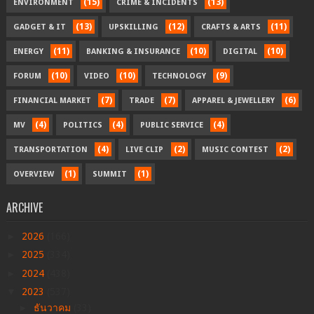
(15)
(13)
ENVIRONMENT
CRIME & INCIDENTS
(13)
(12)
(11)
GADGET & IT
UPSKILLING
CRAFTS & ARTS
(11)
(10)
(10)
ENERGY
BANKING & INSURANCE
DIGITAL
(10)
(10)
(9)
FORUM
VIDEO
TECHNOLOGY
(7)
(7)
(6)
FINANCIAL MARKET
TRADE
APPAREL & JEWELLERY
(4)
(4)
(4)
MV
POLITICS
PUBLIC SERVICE
(4)
(2)
(2)
TRANSPORTATION
LIVE CLIP
MUSIC CONTEST
(1)
(1)
OVERVIEW
SUMMIT
ARCHIVE
►
2026
(166)
►
2025
(334)
►
2024
(438)
▼
2023
(537)
►
ธันวาคม
(33)