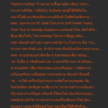
“Paolo’s rooftop” ร้านอาหารเชื้อสายอิตาเลี่ยน รสชา...
กระทรวงดิจิทัล ฯ (MDES) จับมือสมาคมผู้ใช้ดิจิทัลไท...
เออาร์ไอพี และพันธมิตรแบรนด์สินค้าไอทีพร้อมจัดงาน ...
ททท. ปลุกกระแส 5F เปิดตัวโครงการ Soft Power Touris...
From Tour to Runway ต่อยอดกระแสนิยมผ้าไทย เติมไฟให...
ตื่นตาตื่นใจกับ The Forestias โครงการที่อยู่อาศัยแ...
กกพ. เดินหน้าสร้างความตระหนักรู้ภาวะโลกรวน ดัน “กบ...
กระทรวงพาณิชย์ และ สำนักงานพาณิชย์จังหวัดภาคกลางแล...
ททท. ชวนนักชอปล่าดีลเด็ด 6 จังหวัดท่องเที่ยว พร้อม...
วช. จับมือ ม.วลัยลักษณ์ และ จ.นครศรีธรรมราช พร้อมเ...
ตามรอยลิซ่า เที่ยววัดสวยพระนครศรีอยุธยา “มหัศจรรย์...
เครือเฮอริเทจ เหนือทุกความคาดหมาย เดินหน้าขับเคลื่...
วช. - ส.กีฬาเครื่องบินจำลองฯ ยกทัพโดรนบุกชุมพร จัด...
จังหวัดชัยนาทเชิญชวนเที่ยวงาน “เล่าขานตำนานเมืองสา...
GQ ขออาสาแก้ปัญหากลิ่นเท้าให้คนไทย งัดนวัตกรรมถุงเ...
แพทย์และนักวิชาการห่วงกระแสเครื่องดื่มแนวใหม่ อินเ...
ส่องผลงานสุดเจ๋งฝีมือคนไทย! ปลุกเมืองให้คึกคักด้วย...