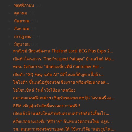
►
พฤศจิกายน
(33)
►
ตุลาคม
(38)
►
กันยายน
(37)
►
สิงหาคม
(39)
►
กรกฎาคม
(18)
▼
มิถุนายน
(30)
พาณิชย์ ปักธงจัดงาน Thailand Local BCG Plus Expo 2...
เปิดตัวโครงการ “The Prospect Pattaya” บ้านสไตล์ Mo...
ททท. จัดกิจกรรม “นักท่องเที่ยวที่ดี Consumer Fair ...
เปิดตัว “GQ Easy ฉบับ AI” มิติใหม่แก้ปัญหาเสื้อผ้า...
โตโยต้า ขึ้นเหนือสู่จังหวัดเชียงราย พร้อมพัฒนาต่อส...
โอโซนชิลล์ รินน้ำใจให้อนาคตน้อง
สมาคมแพทย์ผิวหนังฯ เชิญรับชมเพจเฟซบุ๊ก “ครบเครื่อง...
BEM เชิญลุ้นรับสิทธิ์ตรวจสุขภาพฟรี!!
เปิดแล้วบ้านหลังใหม่สำหรับครอบครัวรักสัตว์เลี้ยงโร...
ครั้งแรกของเอเชีย “ศิริราช” ค้นพบนวัตกรรมใหม่ ปลูก...
วช. หนุนสามจังหวัดชายแดนใต้ ใช้งานวิจัย “แปรรูปโคเ...