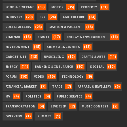
(39)
(35)
(31)
FOOD & BEVERAGE
MOTOR
PROPERTY
(29)
(26)
(24)
INDUSTRY
CSR
AGRICULTURE
(23)
(18)
SOCIAL AFFAIRS
FASHION & PAGEANT
(18)
(17)
(16)
SEMINAR
BEAUTY
ENERGY & ENVIRONMENT
(15)
(13)
ENVIRONMENT
CRIME & INCIDENTS
(13)
(12)
(11)
GADGET & IT
UPSKILLING
CRAFTS & ARTS
(11)
(10)
(10)
ENERGY
BANKING & INSURANCE
DIGITAL
(10)
(10)
(9)
FORUM
VIDEO
TECHNOLOGY
(7)
(7)
(6)
FINANCIAL MARKET
TRADE
APPAREL & JEWELLERY
(4)
(4)
(4)
MV
POLITICS
PUBLIC SERVICE
(4)
(2)
(2)
TRANSPORTATION
LIVE CLIP
MUSIC CONTEST
(1)
(1)
OVERVIEW
SUMMIT