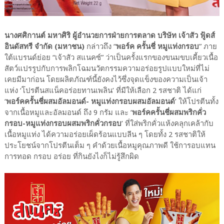
นางศศิกานต์ มหาศิริ ผู้อำนวยการฝ่ายการตลาด บริษัท เจ้าสัว ฟู้ดส์
อินดัสทรี จำกัด (มหาชน)
กล่าวถึง “
พอร์ค ครั้นชี่ หมูแท่งกรอบ
” ภาย
ใต้แบรนด์ย่อย “เจ้าสัว สแนคซ์” ว่าเป็นครั้งแรกของขนมขบเคี้ยวเนื้อ
สัตว์แปรรูปกับการพลิกโฉมนวัตกรรมความอร่อยรูปแบบใหม่ที่ไม่
เคยมีมาก่อน โดยผลิตภัณฑ์นี้ยังคงไว้ซึ่งจุดแข็งของความเป็นเจ้า
แห่ง ‘โปรตีนสแน็คอร่อยทานเพลิน’ ที่มีให้เลือก 2 รสชาติ ได้แก่
‘
พอร์คครั้นชี่ผสมอัลมอนด์- หมูแท่งกรอบผสมอัลมอนด์
’ ให้โปรตีนทั้ง
จากเนื้อหมูและอัลมอนด์ ถึง 9 กรัม และ ‘
พอร์คครั้นชี่ผสมพริกคั่ว
กรอบ-หมูแท่งกรอบผสมพริกคั่วกรอบ
’ ที่ใส่พริกคั่วแห้งคลุกเคล้ากับ
เนื้อหมูแท่ง ได้ความอร่อยเผ็ดร้อนแบบลีน ๆ โดยทั้ง 2 รสชาติให้
ประโยชน์จากโปรตีนเต็ม ๆ คำด้วยเนื้อหมูคุณภาพดี ใช้การอบแทน
การทอด กรอบ อร่อย ที่กินยังไงก็ไม่รู้สึกผิด