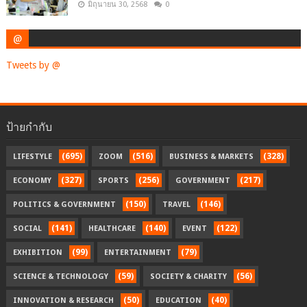
มิถุนายน 30, 2568
0
@
Tweets by @
ป้ายกำกับ
(695)
(516)
(328)
LIFESTYLE
ZOOM
BUSINESS & MARKETS
(327)
(256)
(217)
ECONOMY
SPORTS
GOVERNMENT
(150)
(146)
POLITICS & GOVERNMENT
TRAVEL
(141)
(140)
(122)
SOCIAL
HEALTHCARE
EVENT
(99)
(79)
EXHIBITION
ENTERTAINMENT
(59)
(56)
SCIENCE & TECHNOLOGY
SOCIETY & CHARITY
(50)
(40)
INNOVATION & RESEARCH
EDUCATION