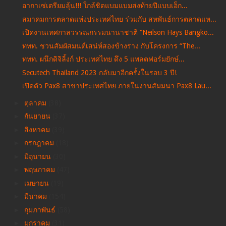
อากาเซ่เตรียมลุ้น!!! ใกล้ชิดแบมแบมส่งท้ายปีแบบเอ็ก...
สมาคมการตลาดแห่งประเทศไทย ร่วมกับ สหพันธ์การตลาดแห...
เปิดงานเทศกาลวรรณกรรมนานาชาติ “Neilson Hays Bangko...
ททท. ชวนสัมผัสมนต์เสน่ห์สองข้างราง กับโครงการ “The...
ททท. ผนึกดิจิลิ้งก์ ประเทศไทย ดึง 5 แพลตฟอร์มยักษ์...
Secutech Thailand 2023 กลับมาอีกครั้งในรอบ 3 ปี!
เปิดตัว Pax8 สาขาประเทศไทย ภายในงานสัมมนา Pax8 Lau...
►
ตุลาคม
(38)
►
กันยายน
(37)
►
สิงหาคม
(39)
►
กรกฎาคม
(18)
►
มิถุนายน
(30)
►
พฤษภาคม
(47)
►
เมษายน
(19)
►
มีนาคม
(154)
►
กุมภาพันธ์
(58)
►
มกราคม
(31)