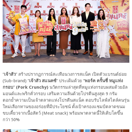
“
เจ้าสัว
” สร้างปรากฏการณ์สะเทือนวงการสแน็ค เปิดตัวแบรนด์ย่อย
(Sub-brand) “
เจ้าสัว สแนคซ์
” ประเดิมด้วย “
พอร์ค ครั้นชี่ หมูแท่ง
กรอบ
”
(Pork Crunchy)
นวัตกรรมล่าสุดที่หมูแท่งกรอบผสมด้วยอัล
มอนด์และพริกคั่วกรอบ เสริมความลีนด้วยโปรตีนสูงสุด 9 กรัม
ตอกย้ำความเป็นเจ้าตลาดแห่งโปรตีนสแน็ค ตอบรับไลฟ์สไตล์คนรุ่น
ใหม่เลือกทานของอร่อยที่มีประโยชน์ ตั้งเป้าครองแชมป์ตลาดขนม
ขบเคี้ยวจากเนื้อสัตว์ (Meat snack) พร้อมพาตลาดนี้ให้เติบโตขึ้น
กว่า 50%