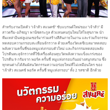
สำหรับงานเปิดตัว “เจ้าสัว สแนคซ์” ซับแบรนด์ใหม่ของ “เจ้าสัว” มี
สาวดรีม-อภิชญา พานิชตระกูล ตัวแทนคนรุ่นใหม่ใส่ใจสุขภาพ นำ
ทีมเหล่าอินฟลูเอนเซอร์มาร่วมสร้างสีสันภายในงาน และร่วมกิจกรรม
ทดสอบความกรอบสะเทือนจักรวาล ด้วยเครื่องวัดเดซิเบลมาทดสอบ
พลังความครั้นชี่ของหมูแท่งกรอบตัวใหม่ และกิจกรรมทดสอบพลัง
โปรตีนทะลุจักรวาลที่ใช้เครื่องค้อนทุบวัดพลังความแข็งแกร่งของ
โปรตีน 9 กรัมจาก พอร์ค ครั้นชี่ หมูแท่งกรอบกันอย่างสนุกสนาน ซึ่ง
ทุกคนต่างได้สัมผัสนวัตกรรมความอร่อยใหม่ที่ไม่เหมือนใคร ของ
“เจ้าสัว สแนคซ์ พอร์ค ครั้นชี่ หมูเเท่งกรอบ” ทั้ง 2 รสชาติ อีกด้วย