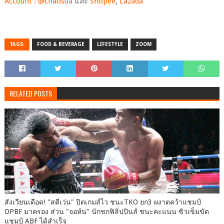
Account : @chaosua
และ
Shopee
,
Lazada
TAGS:
FOOD & BEVERAGE
LIFESTYLE
ZOOM
RELATED POSTS
สังเวียนเดือด! "สตีเว่น" ปิดเกมส์ไว ชนะTKO ยก3 ผงาดคว้าแชมป์
OPBF มาครอง ส่วน "จอห์น" นักชกฟิลิปปินส์ ชนะคะแนน ซิวเข็มขัด
แชมป์ ABF ได้สำเร็จ