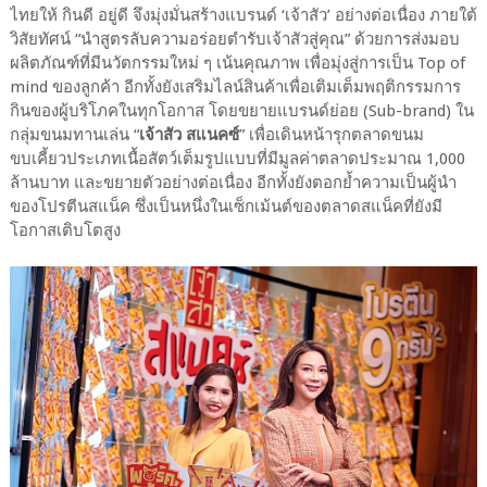
ไทยให้ กินดี อยู่ดี จึงมุ่งมั่นสร้างแบรนด์ ‘เจ้าสัว’ อย่างต่อเนื่อง ภายใต้
วิสัยทัศน์ “นำสูตรลับความอร่อยตำรับเจ้าสัวสู่คุณ” ด้วยการส่งมอบ
ผลิตภัณฑ์ที่มีนวัตกรรมใหม่ ๆ เน้นคุณภาพ เพื่อมุ่งสู่การเป็น Top of
mind ของลูกค้า อีกทั้งยังเสริมไลน์สินค้าเพื่อเติมเต็มพฤติกรรมการ
กินของผู้บริโภคในทุกโอกาส โดยขยายแบรนด์ย่อย (Sub-brand) ใน
กลุ่มขนมทานเล่น “
เจ้าสัว สแนคซ์
” เพื่อเดินหน้ารุกตลาดขนม
ขบเคี้ยวประเภทเนื้อสัตว์เต็มรูปแบบที่มีมูลค่าตลาดประมาณ 1,000
ล้านบาท และขยายตัวอย่างต่อเนื่อง อีกทั้งยังตอกย้ำความเป็นผู้นำ
ของโปรตีนสแน็ค ซึ่งเป็นหนึ่งในเซ็กเม้นต์ของตลาดสแน็คที่ยังมี
โอกาสเติบโตสูง