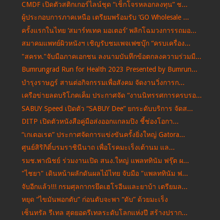
CMDF เปิดตัวสติกเกอร์ไลน์ชุด “เช็กโจรหลอกลงทุน” ช...
ผู้ประกอบการภาคเหนือ เตรียมพร้อมรับ ‘GO Wholesale ...
ครั้งแรกในไทย ‘สมาร์ทเทค มอเตอร์’ พลิกโฉมวงการรถมอ...
สมาคมแพทย์ผิวหนังฯ เชิญรับชมเพจเฟซบุ๊ก “ครบเครื่อง...
"สครท."จับมือภาคเอกชน ลงนามบันทึกข้อตกลงความร่วมมื...
Bumrungrad Run for Health 2023 Presented by Bumrun...
บำรุงราษฎร์ สานต่อกิจกรรมเพื่อสังคม จัดงานวิ่งการก...
เครือข่ายลดบริโภคเค็ม ประกาศจัด “งานนิทรรศการครบรอ...
SABUY Speed เปิดตัว “SABUY Dee” ยกระดับบริการ จัดส...
DITP เปิดตัวหนังสือคู่มือส่งออกแกลมปิง ชี้ช่องโอกา...
“เกเตอเรด” ประกาศจัดการแข่งขันครั้งยิ่งใหญ่ Gatora...
ศูนย์สิริกิติ์บรมราชินีนาถ เพื่อโรคมะเร็งเต้านม แล...
รมช.พาณิชย์ ร่วมงานเปิด สนง.ใหญ่ แพลททินัม ฟรุ๊ต ผ...
"ไชยา" เดินหน้าผลักดันผลไม้ไทย จับมือ "แพลททินัม ฟ...
จับอีกแล้ว!!! กรมศุลกากรยึดเฮโรอีนและยาบ้า เตรียมล...
หยุด “ไขมันพอกตับ” ก่อนตับจะพา “ดับ” ด้วยมะเร็ง
เซ็นทรัล รีเทล สุดยอดรีเทลระดับโลกแห่งปี สร้างปราก...