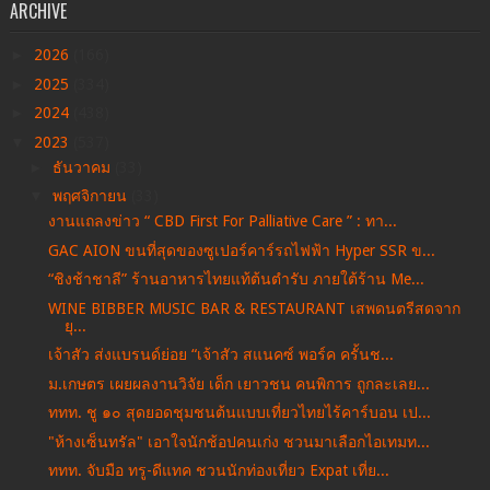
ARCHIVE
►
2026
(166)
►
2025
(334)
►
2024
(438)
▼
2023
(537)
►
ธันวาคม
(33)
▼
พฤศจิกายน
(33)
งานแถลงข่าว “ CBD First For Palliative Care ” : ทา...
GAC AION ขนที่สุดของซูเปอร์คาร์รถไฟฟ้า Hyper SSR ข...
“ชิงช้าชาลี” ร้านอาหารไทยแท้ต้นตำรับ ภายใต้ร้าน Me...
WINE BIBBER MUSIC BAR & RESTAURANT เสพดนตรีสดจาก
ยุ...
เจ้าสัว ส่งแบรนด์ย่อย “เจ้าสัว สแนคซ์ พอร์ค ครั้นช...
ม.เกษตร เผยผลงานวิจัย เด็ก เยาวชน คนพิการ ถูกละเลย...
ททท. ชู ๑๐ สุดยอดชุมชนต้นแบบเที่ยวไทยไร้คาร์บอน เป...
"ห้างเซ็นทรัล" เอาใจนักช้อปคนเก่ง ชวนมาเลือกไอเทมท...
ททท. จับมือ ทรู-ดีแทค ชวนนักท่องเที่ยว Expat เที่ย...