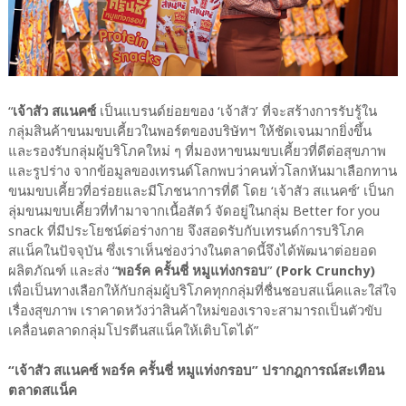
“
เจ้าสัว สแนคซ์
เป็นแบรนด์ย่อยของ ‘เจ้าสัว’ ที่จะสร้างการรับรู้ใน
กลุ่มสินค้าขนมขบเคี้ยวในพอร์ตของบริษัทฯ ให้ชัดเจนมากยิ่งขึ้น
และรองรับกลุ่มผู้บริโภคใหม่ ๆ ที่มองหาขนมขบเคี้ยวที่ดีต่อสุขภาพ
และรูปร่าง จากข้อมูลของเทรนด์โลกพบว่าคนทั่วโลกหันมาเลือกทาน
ขนมขบเคี้ยวที่อร่อยและมีโภชนาการที่ดี โดย ‘เจ้าสัว สแนคซ์’ เป็นก
ลุ่มขนมขบเคี้ยวที่ทำมาจากเนื้อสัตว์ จัดอยู่ในกลุ่ม Better for you
snack ที่มีประโยชน์ต่อร่างกาย จึงสอดรับกับเทรนด์การบริโภค
สแน็คในปัจจุบัน ซึ่งเราเห็นช่องว่างในตลาดนี้จึงได้พัฒนาต่อยอด
ผลิตภัณฑ์ และส่ง “
พอร์ค ครั้นชี่ หมูแท่งกรอบ
”
(Pork Crunchy)
เพื่อเป็นทางเลือกให้กับกลุ่มผู้บริโภคทุกกลุ่มที่ชื่นชอบสแน็คและใส่ใจ
เรื่องสุขภาพ เราคาดหวังว่าสินค้าใหม่ของเราจะสามารถเป็นตัวขับ
เคลื่อนตลาดกลุ่มโปรตีนสแน็คให้เติบโตได้”
“เจ้าสัว สแนคซ์ พอร์ค ครั้นชี่ หมูแท่งกรอบ” ปรากฎการณ์สะเทือน
ตลาดสแน็ค