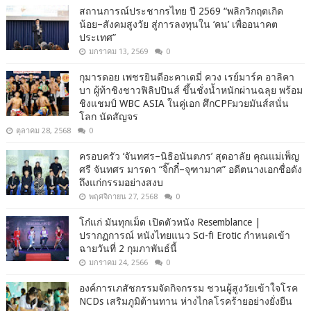
สถานการณ์ประชากรไทย ปี 2569 “พลิกวิกฤตเกิด
น้อย–สังคมสูงวัย สู่การลงทุนใน ‘คน’ เพื่ออนาคต
ประเทศ”
มกราคม 13, 2569
0
กุมารดอย เพชรยินดีอะคาเดมี่ ควง เรย์มาร์ค อาลิคา
บา ผู้ท้าชิงชาวฟิลิปปินส์ ขึ้นชั่งน้ำหนักผ่านฉลุย พร้อม
ชิงแชมป์ WBC ASIA ในคู่เอก ศึกCPFมวยมันส์สนั่น
โลก นัดสัญจร
ตุลาคม 28, 2568
0
ครอบครัว ‘จันทศร–นิธิอนันตภร’ สุดอาลัย คุณแม่เพ็ญ
ศรี จันทศร มารดา “จิ๊กกี๋–จุฑามาศ” อดีตนางเอกชื่อดัง
ถึงแก่กรรมอย่างสงบ
พฤศจิกายน 27, 2568
0
โก๋แก่ มันทุกเม็ด เปิดตัวหนัง Resemblance |
ปรากฏการณ์ หนังไทยแนว Sci-fi Erotic กำหนดเข้า
ฉายวันที่ 2 กุมภาพันธ์นี้
มกราคม 24, 2566
0
องค์การเภสัชกรรมจัดกิจกรรม ชวนผู้สูงวัยเข้าใจโรค
NCDs เสริมภูมิต้านทาน ห่างไกลโรคร้ายอย่างยั่งยืน