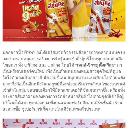
นอกจากนี้ บริษัทฯ ยังได้เตรียมจัดกิจกรรมสื่อสารการตลาดแบบครบ
วงจร ครอบคลุมการสร้างการรับรู้และเข้าถึงผู้บริโภคทุกกลุ่มผ่านสื่อ
โฆษณา ทั้ง Offline และ Online โดยได้ “
เจมส์-จิรายุ ตั้งศรีสุข
” มา
เป็นพรีเซนเตอร์คนใหม่ เพื่อเป็นตัวแทนของหนุ่มสาวยุคใหม่ที่ดูแล
ใส่ใจตัวเองเป็นอย่างดี มีความขี้เล่น สนุกสนาน และเปี่ยมไปด้วยพลัง
บวก ซึ่งถือเป็นอีกหนึ่งในกลยุทธ์ที่จะช่วยเสริมภาพลักษณ์ของแบรนด์
เจ้าสัวในกลุ่มขนบขบเคี้ยวให้มีคาแรกเตอร์ที่ชัดเจนมากขึ้น พร้อมทั้ง
กระจายสินค้าผ่านช่องทางการจัดจำหน่ายสินค้าไปตามจุดที่เข้าถึงผู้
บริโภคได้ง่าย ทุกช่องทาง ทั้งบนแพลตฟอร์มอีคอมเมิร์ซชั้นนำ ร้าน
สะดวกซื้อ ซูเปอร์มาร์เก็ต และโมเดิร์นเทรดทั่วประเทศ