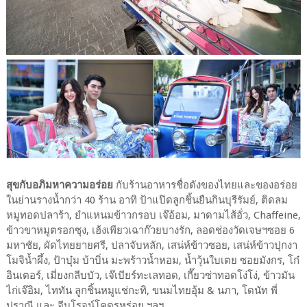
สุขกับอภิมหาความอร่อย
กับร้านอาหารชื่อดังของไทยและของอร่อย
ในย่านรางน้ำกว่า 40 ร้าน อาทิ ป้าแป๊ดลูกชิ้นยืนกินบุรีรัมย์, ติดลม
หมูทอดปลาร้า, ยำแหนมข้าวกรอบ เจ๊อ้อม, มาดามไส้อั่ว, Chaffeine,
ข้าวขาหมูตรอกซุง, เฮ้งเพียวเฉาก๊วยบางรัก, ลอดช่องวัดเจษฯซอย 6
มหาชัย, ผัดไทยยายศรี, ปลาจับหลัก, เสน่ห์ข้าวซอย, เสน่ห์ข้าวปุกงา
โมจิน้ำผึ้ง, ป้าบุ๋ม บ้าบิ่น มะพร้าวน้ำหอม, น้ำวุ้นใบเตย ซอยมังกร, โก๋
อินเตอร์, เมี่ยงกลีบบัว, เจ๊เบียร์ทะเลทอด, เกี๊ยวซ่าทอดโง่โง่, ข้าวมัน
ไก่เจ๊อิม, ไททัน ลูกชิ้นหมูแช่กะทิ, ขนมไทยอุ้ม & นภา, โดนัท พี่
ปราณี และ จีบโรจน์โคตรหร่อย ฯลฯ