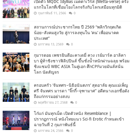
เปิดตัว MQDC Idyllias เมตตาเวิร์ส (Metta-verse) ครั้ง
แรกในโลกที่เชื่อมโยงโลกจริงกับโลกเสมือนทุกมิติ
กุมภาพันธ์ 11, 2566
0
สถานการณ์ประชากรไทย ปี 2569 “พลิกวิกฤตเกิด
น้อย–สังคมสูงวัย สู่การลงทุนใน ‘คน’ เพื่ออนาคต
ประเทศ”
มกราคม 13, 2569
0
กุมารดอย เพชรยินดีอะคาเดมี่ ควง เรย์มาร์ค อาลิคา
บา ผู้ท้าชิงชาวฟิลิปปินส์ ขึ้นชั่งน้ำหนักผ่านฉลุย พร้อม
ชิงแชมป์ WBC ASIA ในคู่เอก ศึกCPFมวยมันส์สนั่น
โลก นัดสัญจร
ครอบครัว ‘จันทศร–นิธิอนันตภร’ สุดอาลัย คุณแม่เพ็ญ
ศรี จันทศร มารดา “จิ๊กกี๋–จุฑามาศ” อดีตนางเอกชื่อดัง
ถึงแก่กรรมอย่างสงบ
พฤศจิกายน 27, 2568
0
โก๋แก่ มันทุกเม็ด เปิดตัวหนัง Resemblance |
ปรากฏการณ์ หนังไทยแนว Sci-fi Erotic กำหนดเข้า
ฉายวันที่ 2 กุมภาพันธ์นี้
มกราคม 24, 2566
0