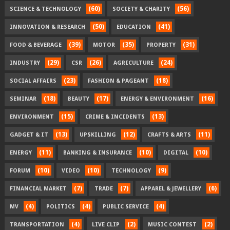
(60)
(56)
SCIENCE & TECHNOLOGY
SOCIETY & CHARITY
(50)
(41)
INNOVATION & RESEARCH
EDUCATION
(39)
(35)
(31)
FOOD & BEVERAGE
MOTOR
PROPERTY
(29)
(26)
(24)
INDUSTRY
CSR
AGRICULTURE
(23)
(18)
SOCIAL AFFAIRS
FASHION & PAGEANT
(18)
(17)
(16)
SEMINAR
BEAUTY
ENERGY & ENVIRONMENT
(15)
(13)
ENVIRONMENT
CRIME & INCIDENTS
(13)
(12)
(11)
GADGET & IT
UPSKILLING
CRAFTS & ARTS
(11)
(10)
(10)
ENERGY
BANKING & INSURANCE
DIGITAL
(10)
(10)
(9)
FORUM
VIDEO
TECHNOLOGY
(7)
(7)
(6)
FINANCIAL MARKET
TRADE
APPAREL & JEWELLERY
(4)
(4)
(4)
MV
POLITICS
PUBLIC SERVICE
(4)
(2)
(2)
TRANSPORTATION
LIVE CLIP
MUSIC CONTEST