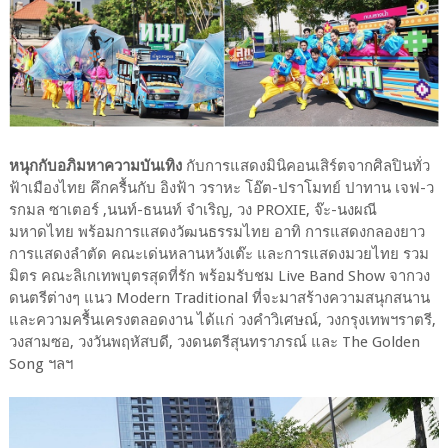
หนุกกับอภิมหาความบันเทิง
กับการแสดงมินิคอนเสิร์ตจากศิลปินทั่ว
ฟ้าเมืองไทย คึกครื้นกับ อิงฟ้า วราหะ โอ๊ต-ปราโมทย์ ปาทาน เจฟ-ว
รกมล ซาเตอร์ ,นนท์-ธนนท์ จำเริญ, วง PROXIE, จ๊ะ-นงผณี
มหาดไทย พร้อมการแสดงวัฒนธรรมไทย อาทิ การแสดงกลองยาว
การแสดงลำตัด คณะเด่นหลานหวังเต๊ะ และการแสดงมวยไทย รวม
มิตร คณะลิเกเทพบุตรสุดที่รัก พร้อมรับชม Live Band Show จากวง
ดนตรีต่างๆ แนว Modern Traditional ที่จะมาสร้างความสนุกสนาน
และความครื้นเครงตลอดงาน ได้แก่ วงคำวิเศษณ์, วงกรุงเทพฯราตรี,
วงสามซอ, วงวันพฤหัสบดี, วงดนตรีสุนทราภรณ์ และ The Golden
Song ฯลฯ