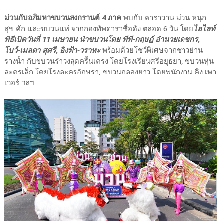
ม่วนกับอภิมหาขบวนสงกรานต์ 4 ภาค
พบกับ คาราวาน ม่วน หนุก
สุข คัก และขบวนแห่ จากกองทัพดาราชื่อดัง ตลอด 6 วัน โดย
ไฮไลท์
พิธีเปิดวันที่ 11 เมษายน นำขบวนโดย พีพี-กฤษฏ์ อำนวยเดชกร,
โบว์-เมลดา สุศรี, อิงฟ้า-วราหะ
พร้อมด้วยโชว์พิเศษจากชาวย่าน
รางน้ำ กับขบวนรำวงสุดครื้นเครง โดยโรงเรียนศรีอยุธยา, ขบวนหุ่น
ละครเล็ก โดยโรงละครอักษรา, ขบวนกลองยาว โดยพนักงาน คิง เพา
เวอร์ ฯลฯ