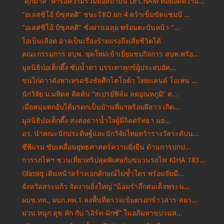
“ศุภมาส“ หารือความร่วมมือสถาบัน Le CNAM ต่อยอดความ...
"อเลสซิโอ้ บิซุสตติ" ชนะTKO ยก 4 คว้าเข็มขัดแชมป์ ...
"อเลสซิโอ้ บิซุสตติ" ชั่งผ่านฉลุย พร้อมตะบันหน้า "...
ไอเป็นเลือด อาจเป็นเรื่องร้ายแรงถึงเสียชีวิตได้
คณะกรรมการ สบพ. ชุดใหม่เข้าเยี่ยมชมกิจการ สบพ.พร้อ...
มูลนิธิป่อเต็กตึ๊ง ซับน้ำตา บรรเทาทุกข์ผู้ประสบอัค...
ขนไก่ดาวดังพาเหรดชิงชัยศึกโตโยต้า ไทยแลนด์ โอเพ่น ...
นักวิจัย ม.มหิดล คิดค้น “สเปรย์ฟิล์ม ลดอุณหภูมิ” ต...
เมื่อหนุ่มตกอับได้มรดกเป็นบ้านที่มาพร้อมผีสาว เกิด...
มูลนิธิป่อเต็กตึ๊ง ส่งต่อธารน้ำใจผู้มีจิตศรัทธา มอ...
อว. นำคณะนักประดิษฐ์และนักวิจัยไทยคว้ารางวัลระดับน...
ซีพีแรม ขับเคลื่อนยุทธศาสตร์ความยั่งยืน ด้านการปกป...
การรถไฟฯ ชวนเที่ยวทริปสุดพิเศษกับขบวนรถไฟ KIHA 183...
Glassiq เดินหน้าสร้างเอกลักษณ์ไม่ซ้ำใคร พร้อมจับมื...
จังหวัดสระแก้ว จัดงานยิ่งใหญ่ “น้อมรำลึกสมเด็จพระน...
ผบช.ทท., ผบก.ทท.1 ลงพื้นที่ตรวจเข้มตรอกข้าวสาร-สยา...
ม่วน หนุก สุข คัก กับ “เอิร์ท-มิกซ์” ในอภิมหาขบวนส...