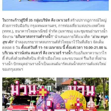
ในวาระก้าวสู่ปีที่ 35 กลุ่มบริษัท คิง เพาเวอร์
สร้างปรากฎการณ์ใหญ่
ด้วยการจับมือกับ กรุงเทพมหานคร, การท่องเที่ยวแห่งประเทศไทย
(ททท.), ธนาคารไทยพาณิชย์ จำกัด (มหาชน) และชุมชนย่านรางน้ำ
จัดงาน “
อภิมหาสงกรานต์รางน้ำ
” นำเสนอภายใต้แนวคิด “
ม่วน หนุก
สุข คัก
” จำลองบรรยากาศสงกรานต์ทั่วไทยมาไว้ในที่เดียว จัดเต็ม
ตลอด 6 วัน
ตั้งแต่วันที่ 11-16 เมษายน นี้ ตั้งแต่เวลา 10.00-21.00 น.
บริเวณ ฟาวน์เท่น สแควร์ คิง เพาเวอร์ รางน้ำ
กับอภิมหาความวาไร
ตี้ คับคั่งด้วยทัพศิลปิน ทั่วฟ้าเมืองไทย และขบวนแห่ รื่นเริง! ทั้งย่าน
รางน้ำ ปักหมุดย่านรางน้ำเป็นแลนด์มาร์คเล่นน้ำสงกรานต์แห่งใหม่
ของกรุงเทพฯ