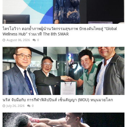
ไครโอวิวา ตอกย้ำภาพผู้นำนวัตกรรมสุขภาพ ปักธงดันไทยสู่ “Global
Wellness Hub” ร่วมเวที The 8th SMAR
August 06, 2026
0
นริส จับมือกับ การกีฬาฟิลิปปินส์ เซ็นสัญญา (MOU) หนุนมวยโลก
July 26, 2026
0