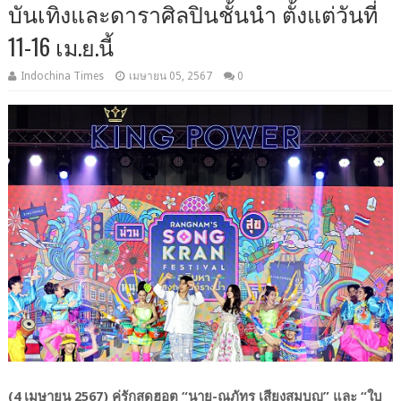
บันเทิงและดาราศิลปินชั้นนำ ตั้งแต่วันที่
11-16 เม.ย.นี้
Indochina Times
เมษายน 05, 2567
0
(4 เมษายน 2567) คู่รักสุดฮอต “นาย-ณภัทร เสียงสมบุญ” และ “ใบ