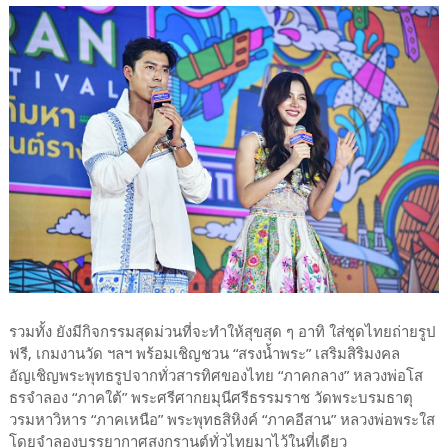
รวมทั้ง ยังมีกิจกรรมสุดม่วนที่จะทำให้สุขสุด ๆ อาทิ ใส่ชุดไทยถ่ายรูป
ฟรี, เกมงานวัด ฯลฯ พร้อมเชิญชวน “สรงน้ำพระ” เสริมสิริมงคล
อัญเชิญพระพุทธรูปจากทั่วสารทิศของไทย “ภาคกลาง” หลวงพ่อโส
ธรจำลอง “ภาคใต้” พระศรีศากยมุนีศรีธรรมราช วัดพระบรมธาตุ
วรมหาวิหาร “ภาคเหนือ” พระพุทธสิหิงค์ “ภาคอีสาน” หลวงพ่อพระใส
โดยจำลองบรรยากาศสงกรานต์ทั่วไทยมาไว้ในที่เดียว