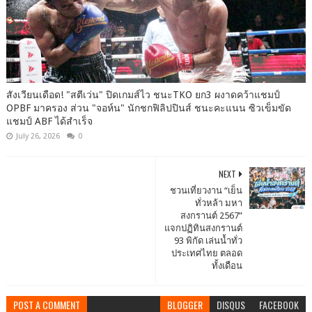
สังเวียนเดือด! "สตีเว่น" ปิดเกมส์ไว ชนะTKO ยก3 ผงาดคว้าแชมป์
OPBF มาครอง ส่วน "จอห์น" นักชกฟิลิปปินส์ ชนะคะแนน ซิวเข็มขัด
แชมป์ ABF ได้สำเร็จ
July 26, 2026
0
NEXT
ชวนเที่ยวงาน “เย็น
ทั่วหล้า มหา
สงกรานต์ 2567”
แจกปฏิทินสงกรานต์
93 พิกัด เล่นน้ำทั่ว
ประเทศไทย ตลอด
ทั้งเดือน
POST A COMMENT
BLOGGER
DISQUS
FACEBOOK