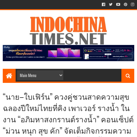
“นาย–ใบเฟิร์น” ควงคู่ชวนสาดความสุข
ฉลองปีใหม่ไทยที่คิง เพาเวอร์ รางน้ำ ใน
งาน “อภิมหาสงกรานต์รางน้ำ” คอนเซ็ปต์
“ม่วน หนุก สุข คัก” จัดเต็มกิจกรรมความ