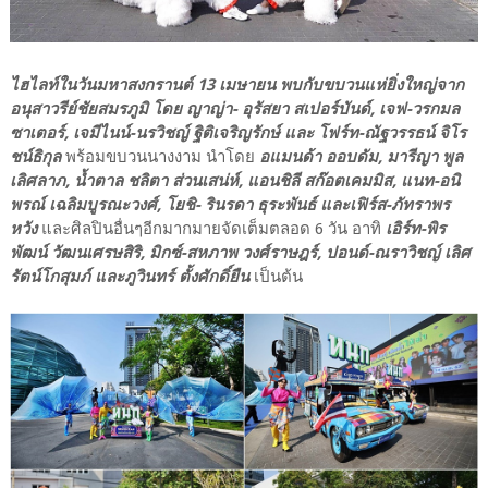
ไฮไลท์ในวันมหาสงกรานต์ 13 เมษายน พบกับขบวนแห่ยิ่งใหญ่จาก
อนุสาวรีย์ชัยสมรภูมิ โดย ญาญ่า- อุรัสยา สเปอร์บันด์, เจฟ-วรกมล
ซาเตอร์, เจมีไนน์-นรวิชญ์ ฐิติเจริญรักษ์ และ โฟร์ท-ณัฐวรรธน์ จิโร
ชน์ธิกุล
พร้อมขบวนนางงาม นำโดย
อแมนด้า ออบดัม, มารีญา พูล
เลิศลาภ, น้ำตาล ชลิตา ส่วนเสน่ห์, แอนชิลี สก๊อตเคมมิส, แนท-อนิ
พรณ์ เฉลิมบูรณะวงศ์, โยชิ- รินรดา ธุระพันธ์ และเฟิร์ส-ภัทราพร
หวัง
และศิลปินอื่นๆอีกมากมายจัดเต็มตลอด 6 วัน อาทิ
เอิร์ท-พิร
พัฒน์ วัฒนเศรษสิริ, มิกซ์-สหภาพ วงศ์ราษฎร์, ปอนด์-ณราวิชญ์ เลิศ
รัตน์โกสุมภ์ และภูวินทร์ ตั้งศักดิ์ยืน
เป็นต้น