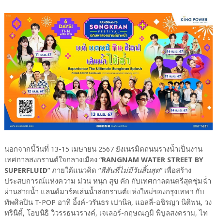
นอกจากนี้วันที่ 13-15 เมษายน 2567 ยังเนรมิตถนนรางน้ำเป็นงาน
เทศกาลสงกรานต์ใจกลางเมือง “
RANGNAM WATER STREET BY
SUPERFLUID
” ภายใต้แนวคิด “
สีสันที่ไม่มีวันสิ้นสุด
” เพื่อสร้าง
ประสบการณ์แห่งความ ม่วน หนุก สุข คัก กับเทศกาลดนตรีสุดชุ่มฉ่ำ
ผ่านสายน้ำ แลนด์มาร์คเล่นน้ำสงกรานต์แห่งใหม่ของกรุงเทพฯ กับ
ทัพศิลปิน T-POP อาทิ อิ้งค์-วรันธร เปานิล, แอลลี่-อชิรญา นิติพน, วง
ทรินิตี้, โอบนิธิ วิวรรธนวรางค์, เจเลอร์-กฤษณภูมิ พิบูลสงคราม, ไท