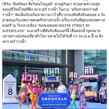
เฟิร์น- พิมพ์ชนก ลือวิเศษไพบูลย์” ควงคู่กันมา ชวนสาดความสุข
ฉลองปีใหม่ไทยที่คิง เพาเวอร์ รางน้ำ ในงาน “อภิมหาสงกรานต์
รางน้ำ” จัดเต็มกับอภิมหาความวาไรตี้จากกองทัพศิลปินตลอด 6 วัน
สาดสนุกกับเทศกาลดนตรีกลางสายน้ำ ครั้งแรกกับที่สุดแห่งเทศกาล
ดนตรี ณ ใจกลางเมือง “RANGNAM WATER STREET BY
SUPERFLUID” จะมาสร้างสีสันรับซัมเมอร์นี้ เพื่อตอกย้ำจุดหมาย
ปลายทางนักท่องเที่ยวทั่วโลก พลาดไม่ได้วันที่ 11-16 เม.ย.นี้ ณ คิง
เพาเวอร์ รางน้ำ