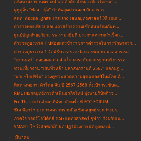
อภิมหาสงกรานต์รางน้ำสุดคึกคัก นักท่องเที่ยวไทย-ต่า...
คู่หูคู่จิ้น “ฟอส - บุ๊ค” นำทัพสุดม่วนจอย กับคาราว...
สทท. ต่อยอด Ignite Thailand เสนอยุทธศาสตร์ใช้ Tour...
ตำรวจท่องเที่ยวปล่อยแถวสร้างความเชื่อมั่นพร้อมกันท...
ศูนย์ปลูกถ่ายอวัยวะ รพ.รามาธิบดี ประกาศความสำเร็จก...
ตำรวจภูธรภาค 1 ปล่อยแถวข้าราชการตำรวจในการรักษาควา...
ตำรวจภูธรภาค 1 จัดพิธีบวงสรวง ปลุกเสกชนวน มวลสารเห...
“บราเดอร์” ต่อยอดความสำเร็จ ยกระดับมาตรฐานบริการรอ...
ชวนเที่ยวงาน “เย็นทั่วหล้า มหาสงกรานต์ 2567” แจกปฏ...
“นาย–ใบเฟิร์น” ควงคู่ชวนสาดความสุขฉลองปีใหม่ไทยที่...
ทิศทางหอการค้าไทย-จีน ปี 2567-2568 ตั้งเป้ากระชับค...
RML เผยกลยุทธ์การดำเนินธุรกิจใหม่ มุ่งพาบริษัทก้าว...
Fcc Thailand กลับมาที่พัทยาอีกครั้ง ที่ FCC FORUM ...
ซีเจ พีอาร์ฯ ประกาศความร่วมมือเชิงกลยุทธ์ระหว่างปร...
ภาควิชาออร์โธปิดิกส์ คณะแพทยศาสตร์ จุฬาฯ ร่วมกับเม...
SMART โชว์วิสัยทัศน์ปี 67 ปฏิวัติวงการนิติบุคคลเพื...
►
มีนาคม
(28)