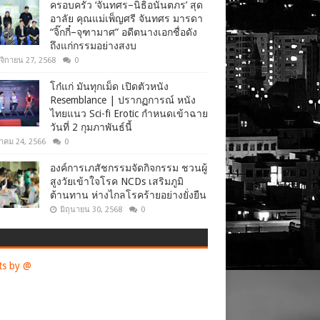
ครอบครัว ‘จันทศร–นิธิอนันตภร’ สุด
อาลัย คุณแม่เพ็ญศรี จันทศร มารดา
“จิ๊กกี๋–จุฑามาศ” อดีตนางเอกชื่อดัง
ถึงแก่กรรมอย่างสงบ
จิกายน 27, 2568
0
โก๋แก่ มันทุกเม็ด เปิดตัวหนัง
Resemblance | ปรากฏการณ์ หนัง
ไทยแนว Sci-fi Erotic กำหนดเข้าฉาย
วันที่ 2 กุมภาพันธ์นี้
าคม 24, 2566
0
องค์การเภสัชกรรมจัดกิจกรรม ชวนผู้
สูงวัยเข้าใจโรค NCDs เสริมภูมิ
ต้านทาน ห่างไกลโรคร้ายอย่างยั่งยืน
มิถุนายน 30, 2568
0
ts by @