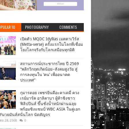
PULAR 10
PHOTOGRAPHY
COMMENTS
เปิดตัว MQDC Idyllias เมตตาเวิร์ส
(Metta-verse) ครั้งแรกในโลกที่เชื่อม
โยงโลกจริงกับโลกเสมือนทุกมิติ
สถานการณ์ประชากรไทย ปี 2569
“พลิกวิกฤตเกิดน้อย–สังคมสูงวัย สู่
การลงทุนใน ‘คน’ เพื่ออนาคต
ประเทศ”
กุมารดอย เพชรยินดีอะคาเดมี่ ควง
เรย์มาร์ค อาลิคาบา ผู้ท้าชิงชาว
ฟิลิปปินส์ ขึ้นชั่งน้ำหนักผ่านฉลุย
พร้อมชิงแชมป์ WBC ASIA ในคู่เอก
Fมวยมันส์สนั่นโลก นัดสัญจร
าคม 28, 2568
0