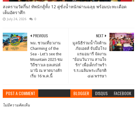
สงครามวัดกึ๋น! ทัพนักสู้ทั้ง 12 คู่ชั่งน้ำหนักผ่านฉลุย พร้อมปะทะเดือด
เต็มอัตราศึก
July 24, 2026
0
PREVIOUS
NEXT
พม. ชวนเที่ยวงาน
มูลนิธิร่วมน้ำใจต้าน
Charming of the
ภัยเอดส์ จับมือโรง
Sea - Let’s see the
แรมอมารี จัดงาน
Mountain 2025 ชม
“ย้อนวันวาน สานใจ
วิถีชาวเล ยลเสน่ห์
รัก” เพื่อเด็กกำพร้า
มานิ ณ หาดบางสัก
ร.ร.เฉลิมพระเกียรติ
เริ่ม 16 พ.ค.นี้
๔๘ พรรษา
POST A COMMENT
BLOGGER
DISQUS
FACEBOOK
ไม่มีความคิดเห็น