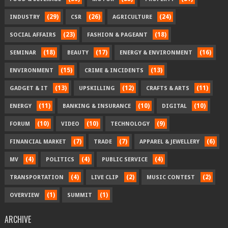
(29)
(26)
(24)
INDUSTRY
CSR
AGRICULTURE
(23)
(18)
SOCIAL AFFAIRS
FASHION & PAGEANT
(18)
(17)
(16)
SEMINAR
BEAUTY
ENERGY & ENVIRONMENT
(15)
(13)
ENVIRONMENT
CRIME & INCIDENTS
(13)
(12)
(11)
GADGET & IT
UPSKILLING
CRAFTS & ARTS
(11)
(10)
(10)
ENERGY
BANKING & INSURANCE
DIGITAL
(10)
(10)
(9)
FORUM
VIDEO
TECHNOLOGY
(7)
(7)
(6)
FINANCIAL MARKET
TRADE
APPAREL & JEWELLERY
(4)
(4)
(4)
MV
POLITICS
PUBLIC SERVICE
(4)
(2)
(2)
TRANSPORTATION
LIVE CLIP
MUSIC CONTEST
(1)
(1)
OVERVIEW
SUMMIT
ARCHIVE