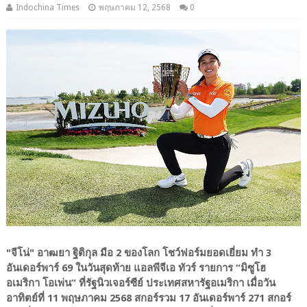
Indochina Times
พฤษภาคม 12, 2568
0
"จีโน่" อาฒยา ฐิติกุล มือ 2 ของโลก โชว์ฟอร์มยอดเยี่ยม ทำ 3
อันเดอร์พาร์ 69 ในวันสุดท้าย แอลพีจีเอ ทัวร์ รายการ “มิซูโฮ
อเมริกา โอเพ่น” ที่รัฐนิวเจอร์ซีย์ ประเทศสหารัฐอเมริกา เมื่อวัน
อาทิตย์ที่ 11 พฤษภาคม 2568 สกอร์รวม 17 อันเดอร์พาร์ 271 สกอร์