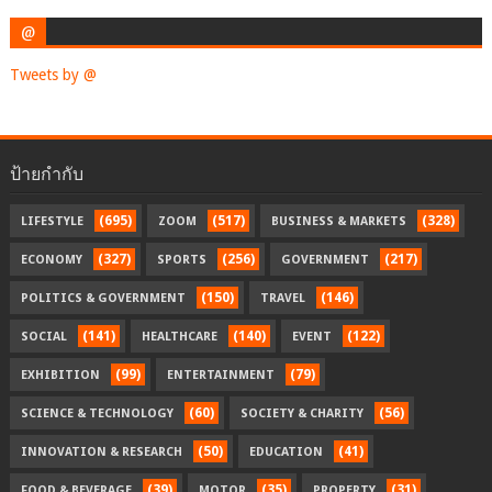
@
Tweets by @
ป้ายกำกับ
(695)
(517)
(328)
LIFESTYLE
ZOOM
BUSINESS & MARKETS
(327)
(256)
(217)
ECONOMY
SPORTS
GOVERNMENT
(150)
(146)
POLITICS & GOVERNMENT
TRAVEL
(141)
(140)
(122)
SOCIAL
HEALTHCARE
EVENT
(99)
(79)
EXHIBITION
ENTERTAINMENT
(60)
(56)
SCIENCE & TECHNOLOGY
SOCIETY & CHARITY
(50)
(41)
INNOVATION & RESEARCH
EDUCATION
(39)
(35)
(31)
FOOD & BEVERAGE
MOTOR
PROPERTY