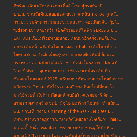
ดีพร้อม เดินเครื่องดันอุตฯ เสื้อผ้าไทย ปูพรมอัพสกิ...
ป.ป.ส. ชวนวัยทีนปล่อยของ! ประกวดคลิป TikTok สุดสร้...
การประชุมด้านการวัฒนธรรมและการท่องเที่ยวจีน (กุ้ยโ...
“Edison EV” ค่ายรถจีน เปิดตัวรถยนต์ไฟฟ้า SERES 3 ป...
EAT OUT กับแมริออท บอนวอย กลับมาอีกครั้ง! พบกับเท...
ททท. เดินหน้าผลักดันไทยสู่ Luxury Hub ระดับโลก ด้ว...
ไอคอนสยาม จับมือเมืองสุขสยาม และเดียร์ทัมมี่ ต้อนร...
กระทรวง อว. ผนึกกำลัง สอวช. เปิดตัวโครงการ TNA ฉบั...
“อมารี พัทยา” จุดหมายแห่งการพักผ่อนเหนือระดับ ที่ซ...
ซับคอนไทยแลนด์ 2025 เสริมแกร่งซัพพลายเชนไทยด้วยเวท...
นวัตกรรม “การผ่าตัดไร้รอยแผล” ทางเลือกใหม่ที่ตอบโจ...
มูลนิธิร่วมน้ำใจต้านภัยเอดส์ จับมือโรงแรมอมารี จัด...
อาฒยา ผงาดคว้าแชมป์ “มิซูโฮ อเมริกา โอเพ่น” ทำสถิต...
พม. ชวนเที่ยวงาน Charming of the Sea - Let’s see t...
ททท. สร้างปรากฏการณ์ “งานวัดไทยกลางโตเกียว” Thai F...
มูเตเลดี้ จับมือ หมอปลาย พรายกระซิบ ชวนมูให้ปัง ที...
ฉลอง 50 ปี การสถาปนาความสัมพันธ์ทางการทูตไทย-จีน ภ...