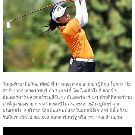
วันสุดท้าย เมื่อวันอาทิตย์ ที่ 11 พฤษภาคม อาฒยา ฐิติกุล โปรสาววัย
22 ปี จากจังหวัดราชบุรี ทำ 3 เบอร์ดี้ โดยไม่เสียโบกี้ สกอร์ 3
อันเดอร์พาร์ 69 สกอร์รวมสี่วัน 17 อันเดอร์พาร์ 271 ทำสถิติสกอร์รวม
ต่ำที่สุด ของรายการ คว้าแชมป์ไปครองชนะ เซลีน บูติเยร์ จาก
ฝรั่งเศสไป 4 สโตรก นับเป็นแชมป์แรกในแอลพีจีเอ ทัวร์ ปีนี้ พร้อม
รับเงินรางวัลไป 450,000 ดอลลาร์สหรัฐ หรือ ราว 14.8 ล้านบาท