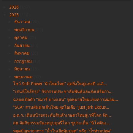
►
2026
(167)
▼
2025
(334)
►
ธันวาคม
(20)
►
พฤศจิกายน
(22)
►
ตุลาคม
(25)
►
กันยายน
(20)
►
สิงหาคม
(26)
►
กรกฎาคม
(18)
►
มิถุนายน
(35)
▼
พฤษภาคม
(32)
โชว์ Soft Power “ผ้าไหมไทย” สุดยิ่งใหญ่แห่งปี เฉลิ...
"เสน่ห์ใกล้กรุง" กิจกรรมประชาสัมพันธ์และส่งเสริมกา...
ฉลองเปิดตัว “อมารี บางแสน” จุดหมายใหม่แห่งความผ่อน...
"SCA" สานฝันนักเต้นไทย ผุดไอเดีย "Just Jerk Exclus...
อ.ต.ก. เดินหน้ายกระดับสินค้าเกษตรไทยสู่เวทีโลก จัด...
สธ.จัดกิจกรรมวันงดสูบบุหรี่โลก ชูประเด็น “นิโคตินเ...
หยุดปัญหาอาการ “น้ำในเยื่อหุ้มปอด” หรือ “น้ำท่วมปอด”