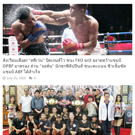
สังเวียนเดือด! "สตีเว่น" ปิดเกมส์ไว ชนะTKO ยก3 ผงาดคว้าแชมป์
OPBF มาครอง ส่วน "จอห์น" นักชกฟิลิปปินส์ ชนะคะแนน ซิวเข็มขัด
แชมป์ ABF ได้สำเร็จ
July 26, 2026
0