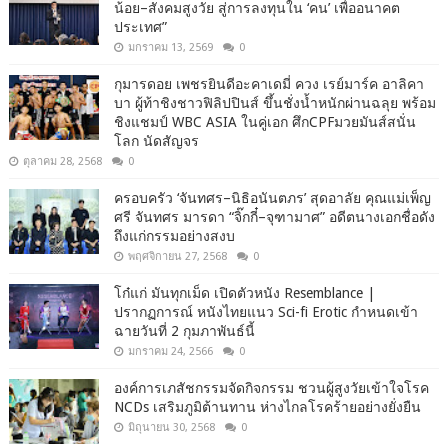
น้อย–สังคมสูงวัย สู่การลงทุนใน ‘คน’ เพื่ออนาคต
ประเทศ”
มกราคม 13, 2569
0
กุมารดอย เพชรยินดีอะคาเดมี่ ควง เรย์มาร์ค อาลิคา
บา ผู้ท้าชิงชาวฟิลิปปินส์ ขึ้นชั่งน้ำหนักผ่านฉลุย พร้อม
ชิงแชมป์ WBC ASIA ในคู่เอก ศึกCPFมวยมันส์สนั่น
โลก นัดสัญจร
ตุลาคม 28, 2568
0
ครอบครัว ‘จันทศร–นิธิอนันตภร’ สุดอาลัย คุณแม่เพ็ญ
ศรี จันทศร มารดา “จิ๊กกี๋–จุฑามาศ” อดีตนางเอกชื่อดัง
ถึงแก่กรรมอย่างสงบ
พฤศจิกายน 27, 2568
0
โก๋แก่ มันทุกเม็ด เปิดตัวหนัง Resemblance |
ปรากฏการณ์ หนังไทยแนว Sci-fi Erotic กำหนดเข้า
ฉายวันที่ 2 กุมภาพันธ์นี้
มกราคม 24, 2566
0
องค์การเภสัชกรรมจัดกิจกรรม ชวนผู้สูงวัยเข้าใจโรค
NCDs เสริมภูมิต้านทาน ห่างไกลโรคร้ายอย่างยั่งยืน
มิถุนายน 30, 2568
0