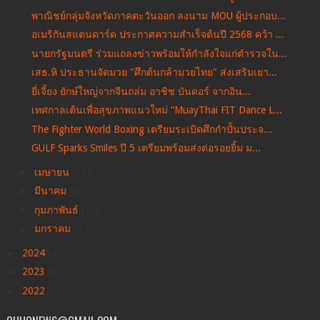
พาณิชย์กลุ่มจังหวัดภาคตะวันออก ลงนาม MOU ผู้ประกอบ...
อเมริกันสแตนดาร์ด ประกาศความสำเร็จต้นปี 2568 คว้า ...
นายกรัฐมนตรี ร่วมแถลงข่าวพร้อมให้กำลังใจแก่ตำรวจใน...
เสธ.หิ ประธานจัดมวย "ศึกต้นกล้ามวยไทย" ส่งเสริมเยา...
ยี่เจี้ยง ยักษ์ใหญ่จากจีนถล่ม อาชิช บันดอร์ จากอิน...
เทศกาลเต้นเพื่อสุขภาพแนวใหม่ “MuayThai FIT Dance L...
The Fighter World Boxing เตรียมระเบิดศึกกำปั้นประจ...
GULF Sparks Smiles ปี 5 เตรียมพร้อมส่งต่อรอยยิ้ม ม...
►
เมษายน
(37)
►
มีนาคม
(40)
►
กุมภาพันธ์
(35)
►
มกราคม
(24)
►
2024
(438)
►
2023
(537)
►
2022
(144)