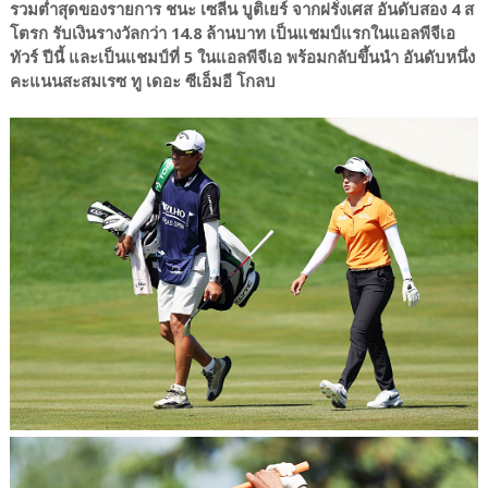
รวมต่ำสุดของรายการ ชนะ เซลีน บูติเยร์ จากฝรั่งเศส อันดับสอง 4 ส
โตรก รับเงินรางวัลกว่า 14.8 ล้านบาท เป็นแชมป์แรกในแอลพีจีเอ
ทัวร์ ปีนี้ และเป็นแชมป์ที่ 5 ในแอลพีจีเอ พร้อมกลับขึ้นนำ อันดับหนึ่ง
คะแนนสะสมเรซ ทู เดอะ ซีเอ็มอี โกลบ