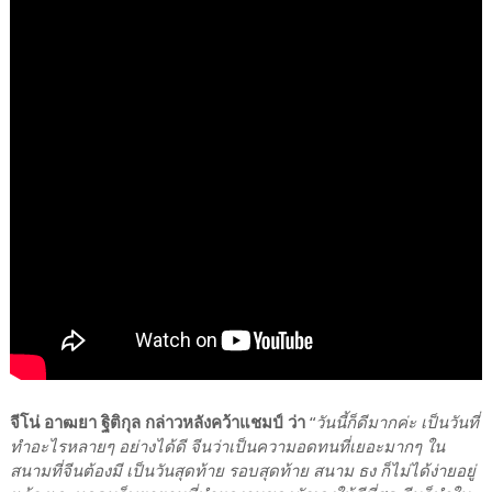
จีโน่ อาฒยา ฐิติกุล กล่าวหลังคว้าแชมป์ ว่า
“
วันนี้ก็ดีมากค่ะ เป็นวันที่
ทำอะไรหลายๆ อย่างได้ดี จีนว่าเป็นความอดทนที่เยอะมากๆ ใน
สนามที่จีนต้องมี เป็นวันสุดท้าย รอบสุดท้าย สนาม ธง ก็ไม่ได้ง่ายอยู่