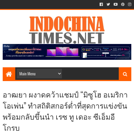
อาฒยา ผงาดคว้าแชมป์ “มิซูโฮ อเมริกา
โอเพ่น” ทำสถิติสกอร์ต่ำที่สุดการแข่งขัน
พร้อมกลับขึ้นนำ เรซ ทู เดอะ ซีเอ็มอี
โกรบ