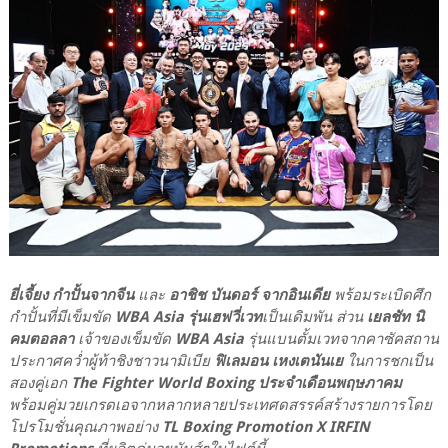
ยี่เจี้ยง กำปั้นจากจีน
และ
อาชิช บันดอร์ จากอินเดีย
พร้อมระเบิดศึก
กำปั้นที่มีเข็มขัด
WBA Asia รุ่นเฮฟวี่เวท
เป็นเดิมพัน ส่วน
เยลชัท นิ
คมตอลลา
เจ้าของเข็มขัด
WBA Asia
รุ่นแบนตั้มเวทจากคาซัคสถาน
ประกาศคว่ำผู้ท้าชิงชาวนามิเบีย
ฟิเลมอน เหงเตนันเย
ในการชกเป็น
สองคู่เอก
The Fighter World Boxing ประจำเดือนพฤษภาคม
พร้อมคู่มวยเกรดเอจากหลากหลายประเทศดสรรค์สร้างรายการโดย
โปรโมชั่นคุณภาพอย่าง
TL Boxing Promotion X IRFIN