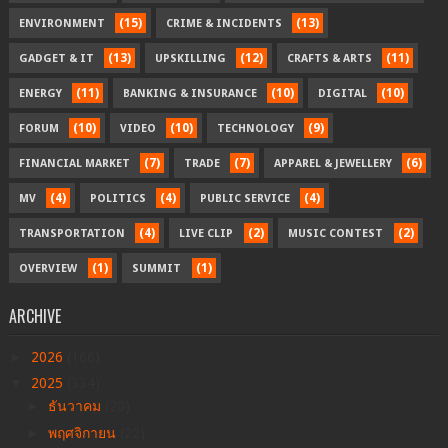
(15)
(13)
ENVIRONMENT
CRIME & INCIDENTS
(13)
(12)
(11)
GADGET & IT
UPSKILLING
CRAFTS & ARTS
(11)
(10)
(10)
ENERGY
BANKING & INSURANCE
DIGITAL
(10)
(10)
(9)
FORUM
VIDEO
TECHNOLOGY
(7)
(7)
(6)
FINANCIAL MARKET
TRADE
APPAREL & JEWELLERY
(4)
(4)
(4)
MV
POLITICS
PUBLIC SERVICE
(4)
(2)
(2)
TRANSPORTATION
LIVE CLIP
MUSIC CONTEST
(1)
(1)
OVERVIEW
SUMMIT
ARCHIVE
►
2026
(166)
▼
2025
(334)
►
ธันวาคม
(20)
►
พฤศจิกายน
(22)