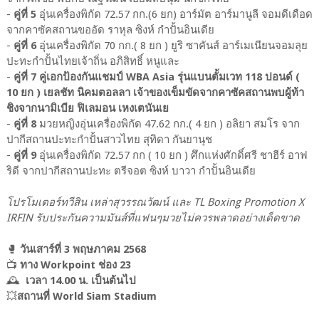
-
คู่ที่ 5
อุ่นเครื่องพิกัด 72.57 กก.(6 ยก) อาร์มัต อาร์มานูลี จอมดีเดือด
จากคาซัคสถานขออัด ราหุล ซิงห์ กำปั้นอินเดีย
-
คู่ที่ 6
อุ่นเครื่องพิกัด 70 กก.( 8 ยก ) ยูริ ซาคันส์ อาร์เมเนียนจอมลุย
ปะทะกำปั้นไทยเจ้าถิ่น อภิสิทธิ์ หนูและ
-
คู่ที่ 7
คู่เอกป้องกันแชมป์ WBA Asia รุ่นแบนตั้มเวท 118 ปอนด์ (
10 ยก ) เยลชัท นิคมตอลลา เจ้าของเข็มขัดจากคาซัคสถานพบผู้ท้า
ชิงจากนามิเบีย ฟิเลมอน เหงเตนันเย
-
คู่ที่ 8
มวยหญิงอุ่นเครื่องพิกัด 47.62 กก.( 4 ยก ) อลิยา สมโร จาก
ปากีสถานปะทะกำปั้นสาวไทย สุทิดา กันยานุช
-
คู่ที่ 9
อุ่นเครื่องพิกัด 72.57 กก ( 10 ยก ) ศึกแห่งศักดิ์ศรี ชาฮีร์ อาฟ
ริดี จากปากีสถานปะทะ ตรีจอต ซิงห์ บาวา กำปั้นอินเดีย
โปรโมเตอร์ทวีสิน เหล่าสุวรรณวัฒน์ และ TL Boxing Promotion X
IRFIN รับประกันความมันส์ที่แฟนๆมวยไม่ควรพลาดอย่างเด็ดขาด
🥊
วันเสาร์ที่ 3 พฤษภาคม 2568
📺
ทาง Workpoint ช่อง 23
🕰
เวลา 14.00 น. เป็นต้นไป
💥
สถานที่ World Siam Stadium