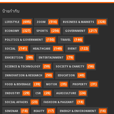
ป้ายกำกับ
(695)
(516)
(328)
LIFESTYLE
ZOOM
BUSINESS & MARKETS
(327)
(256)
(217)
ECONOMY
SPORTS
GOVERNMENT
(150)
(146)
POLITICS & GOVERNMENT
TRAVEL
(141)
(140)
(122)
SOCIAL
HEALTHCARE
EVENT
(99)
(79)
EXHIBITION
ENTERTAINMENT
(59)
(56)
SCIENCE & TECHNOLOGY
SOCIETY & CHARITY
(50)
(40)
INNOVATION & RESEARCH
EDUCATION
(39)
(35)
(31)
FOOD & BEVERAGE
MOTOR
PROPERTY
(29)
(26)
(24)
INDUSTRY
CSR
AGRICULTURE
(23)
(18)
SOCIAL AFFAIRS
FASHION & PAGEANT
(18)
(17)
(16)
SEMINAR
BEAUTY
ENERGY & ENVIRONMENT