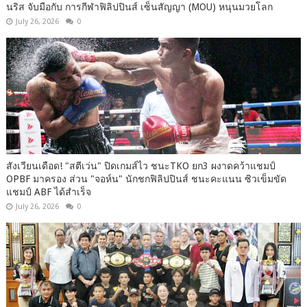
นริส จับมือกับ การกีฬาฟิลิปปินส์ เซ็นสัญญา (MOU) หนุนมวยโลก
July 26, 2026
0
สังเวียนเดือด! "สตีเว่น" ปิดเกมส์ไว ชนะTKO ยก3 ผงาดคว้าแชมป์
OPBF มาครอง ส่วน "จอห์น" นักชกฟิลิปปินส์ ชนะคะแนน ซิวเข็มขัด
แชมป์ ABF ได้สำเร็จ
July 26, 2026
0