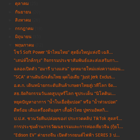
►
ตุลาคม
(25)
►
กันยายน
(20)
►
สิงหาคม
(26)
►
กรกฎาคม
(18)
►
มิถุนายน
(35)
▼
พฤษภาคม
(32)
โชว์ Soft Power “ผ้าไหมไทย” สุดยิ่งใหญ่แห่งปี เฉลิ...
"เสน่ห์ใกล้กรุง" กิจกรรมประชาสัมพันธ์และส่งเสริมกา...
ฉลองเปิดตัว “อมารี บางแสน” จุดหมายใหม่แห่งความผ่อน...
"SCA" สานฝันนักเต้นไทย ผุดไอเดีย "Just Jerk Exclus...
อ.ต.ก. เดินหน้ายกระดับสินค้าเกษตรไทยสู่เวทีโลก จัด...
สธ.จัดกิจกรรมวันงดสูบบุหรี่โลก ชูประเด็น “นิโคตินเ...
หยุดปัญหาอาการ “น้ำในเยื่อหุ้มปอด” หรือ “น้ำท่วมปอด”
ดีพร้อม เดินเครื่องดันอุตฯ เสื้อผ้าไทย ปูพรมอัพสกิ...
ป.ป.ส. ชวนวัยทีนปล่อยของ! ประกวดคลิป TikTok สุดสร้...
การประชุมด้านการวัฒนธรรมและการท่องเที่ยวจีน (กุ้ยโ...
“Edison EV” ค่ายรถจีน เปิดตัวรถยนต์ไฟฟ้า SERES 3 ป...