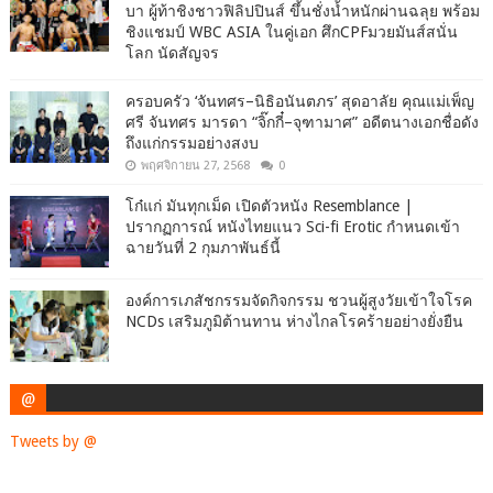
บา ผู้ท้าชิงชาวฟิลิปปินส์ ขึ้นชั่งน้ำหนักผ่านฉลุย พร้อม
ชิงแชมป์ WBC ASIA ในคู่เอก ศึกCPFมวยมันส์สนั่น
โลก นัดสัญจร
ครอบครัว ‘จันทศร–นิธิอนันตภร’ สุดอาลัย คุณแม่เพ็ญ
ศรี จันทศร มารดา “จิ๊กกี๋–จุฑามาศ” อดีตนางเอกชื่อดัง
ถึงแก่กรรมอย่างสงบ
พฤศจิกายน 27, 2568
0
โก๋แก่ มันทุกเม็ด เปิดตัวหนัง Resemblance |
ปรากฏการณ์ หนังไทยแนว Sci-fi Erotic กำหนดเข้า
ฉายวันที่ 2 กุมภาพันธ์นี้
องค์การเภสัชกรรมจัดกิจกรรม ชวนผู้สูงวัยเข้าใจโรค
NCDs เสริมภูมิต้านทาน ห่างไกลโรคร้ายอย่างยั่งยืน
@
Tweets by @