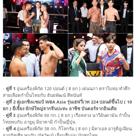
-
คู่ที่ 1
อุ่นเครื่องพิกัด 120 ปอนด์ ( 8 ยก ) เด่นนภา ตราใบห่อ ทำศึก
สายเลือดกำปั้นไทยกับ ธันยพัฒน์ สีหนันท์
-
คู่ที่ 2 คู่เอกชิงแชมป์ WBA Asia รุ่นเฮฟวี่เวท 224 ปอนด์ขึ้นไป ( 10
ยก ) ยี่เจี้ยง ยักษ์ใหญ่จากจีนปะทะ อาชิช บันดอร์จากอินเดีย
-
คู่ที่ 3
อุ่นเครื่องพิกัด 60 กก. ( 8 ยก ) เรือหลวง นาวีอันดามัน กำปั้น
ไทยพบกับ อายูมุ มิยาคามิ กำปั้นญี่ปุ่น
-
คู่ที่ 4
อุ่นเครื่องพิกัด 58 กก. กิโลกรัม ( 8 ยก ) มิคาเอล อารูติอูเนียน
จากรัสเซีย พบกับ ณัฐวัฒน์ เอี่ยมสืบนุ่ม นักชกไทย