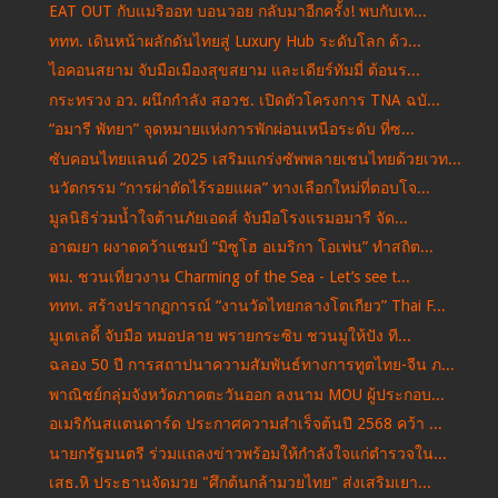
EAT OUT กับแมริออท บอนวอย กลับมาอีกครั้ง! พบกับเท...
ททท. เดินหน้าผลักดันไทยสู่ Luxury Hub ระดับโลก ด้ว...
ไอคอนสยาม จับมือเมืองสุขสยาม และเดียร์ทัมมี่ ต้อนร...
กระทรวง อว. ผนึกกำลัง สอวช. เปิดตัวโครงการ TNA ฉบั...
“อมารี พัทยา” จุดหมายแห่งการพักผ่อนเหนือระดับ ที่ซ...
ซับคอนไทยแลนด์ 2025 เสริมแกร่งซัพพลายเชนไทยด้วยเวท...
นวัตกรรม “การผ่าตัดไร้รอยแผล” ทางเลือกใหม่ที่ตอบโจ...
มูลนิธิร่วมน้ำใจต้านภัยเอดส์ จับมือโรงแรมอมารี จัด...
อาฒยา ผงาดคว้าแชมป์ “มิซูโฮ อเมริกา โอเพ่น” ทำสถิต...
พม. ชวนเที่ยวงาน Charming of the Sea - Let’s see t...
ททท. สร้างปรากฏการณ์ “งานวัดไทยกลางโตเกียว” Thai F...
มูเตเลดี้ จับมือ หมอปลาย พรายกระซิบ ชวนมูให้ปัง ที...
ฉลอง 50 ปี การสถาปนาความสัมพันธ์ทางการทูตไทย-จีน ภ...
พาณิชย์กลุ่มจังหวัดภาคตะวันออก ลงนาม MOU ผู้ประกอบ...
อเมริกันสแตนดาร์ด ประกาศความสำเร็จต้นปี 2568 คว้า ...
นายกรัฐมนตรี ร่วมแถลงข่าวพร้อมให้กำลังใจแก่ตำรวจใน...
เสธ.หิ ประธานจัดมวย "ศึกต้นกล้ามวยไทย" ส่งเสริมเยา...