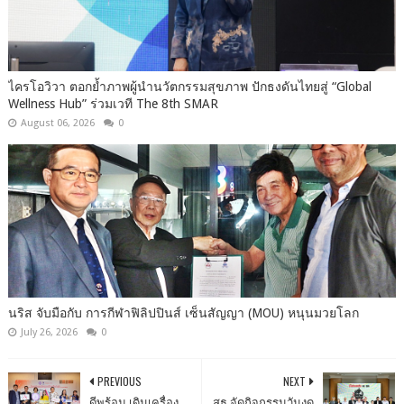
ไครโอวิวา ตอกย้ำภาพผู้นำนวัตกรรมสุขภาพ ปักธงดันไทยสู่ “Global
Wellness Hub” ร่วมเวที The 8th SMAR
August 06, 2026
0
นริส จับมือกับ การกีฬาฟิลิปปินส์ เซ็นสัญญา (MOU) หนุนมวยโลก
July 26, 2026
0
PREVIOUS
NEXT
ดีพร้อม เดินเครื่อง
สธ.จัดกิจกรรมวันงด