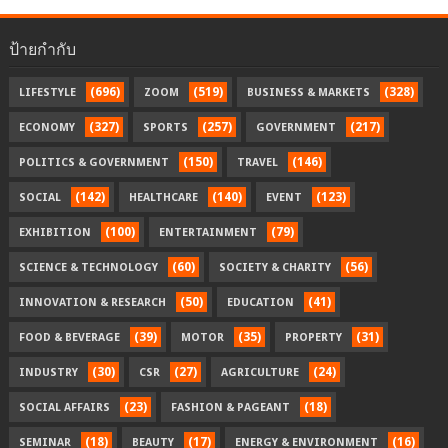
ป้ายกำกับ
(696)
(519)
(328)
LIFESTYLE
ZOOM
BUSINESS & MARKETS
(327)
(257)
(217)
ECONOMY
SPORTS
GOVERNMENT
(150)
(146)
POLITICS & GOVERNMENT
TRAVEL
(142)
(140)
(123)
SOCIAL
HEALTHCARE
EVENT
(100)
(79)
EXHIBITION
ENTERTAINMENT
(60)
(56)
SCIENCE & TECHNOLOGY
SOCIETY & CHARITY
(50)
(41)
INNOVATION & RESEARCH
EDUCATION
(39)
(35)
(31)
FOOD & BEVERAGE
MOTOR
PROPERTY
(30)
(27)
(24)
INDUSTRY
CSR
AGRICULTURE
(23)
(18)
SOCIAL AFFAIRS
FASHION & PAGEANT
(18)
(17)
(16)
SEMINAR
BEAUTY
ENERGY & ENVIRONMENT