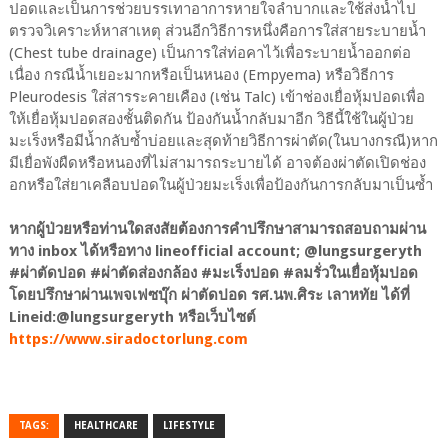
ปอดและเป็นการช่วยบรรเทาอาการหายใจลำบากและใช้ส่งน้ำไป
ตรวจวิเคราะห์หาสาเหตุ ส่วนอีกวิธีการหนึ่งคือการใส่สายระบายน้ำ
(Chest tube drainage) เป็นการใส่ท่อคาไว้เพื่อระบายน้ำออกต่อ
เนื่อง กรณีน้ำเยอะมากหรือเป็นหนอง (Empyema) หรือวิธีการ
Pleurodesis ใส่สารระคายเคือง (เช่น Talc) เข้าช่องเยื่อหุ้มปอดเพื่อ
ให้เยื่อหุ้มปอดสองชั้นติดกัน ป้องกันน้ำกลับมาอีก วิธีนี้ใช้ในผู้ป่วย
มะเร็งหรือมีน้ำกลับซ้ำบ่อยและสุดท้ายวิธีการผ่าตัด(ในบางกรณี)หาก
มีเยื่อพังผืดหรือหนองที่ไม่สามารถระบายได้ อาจต้องผ่าตัดเปิดช่อง
อกหรือใส่ยาเคลือบปอดในผู้ป่วยมะเร็งเพื่อป้องกันการกลับมาเป็นซ้ำ
หากผู้ป่วยหรือท่านใดสงสัยต้องการคำปรึกษาสามารถสอบถามผ่าน
ทาง inbox ได้หรือทาง lineofficial account; @lungsurgeryth
#ผ่าตัดปอด #ผ่าตัดส่องกล้อง #มะเร็งปอด #ลมรั่วในเยื่อหุ้มปอด
โดยปรึกษาผ่านเพจเฟซบุ๊ก ผ่าตัดปอด รศ.นพ.ศิระ เลาหทัย ได้ที่
Lineid:@lungsurgeryth หรือเว็บไซต์
https://www.siradoctorlung.com
TAGS:
HEALTHCARE
LIFESTYLE