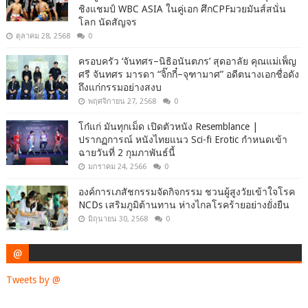
ชิงแชมป์ WBC ASIA ในคู่เอก ศึกCPFมวยมันส์สนั่น
โลก นัดสัญจร
ตุลาคม 28, 2568
0
ครอบครัว ‘จันทศร–นิธิอนันตภร’ สุดอาลัย คุณแม่เพ็ญ
ศรี จันทศร มารดา “จิ๊กกี๋–จุฑามาศ” อดีตนางเอกชื่อดัง
ถึงแก่กรรมอย่างสงบ
พฤศจิกายน 27, 2568
0
โก๋แก่ มันทุกเม็ด เปิดตัวหนัง Resemblance |
ปรากฏการณ์ หนังไทยแนว Sci-fi Erotic กำหนดเข้า
ฉายวันที่ 2 กุมภาพันธ์นี้
มกราคม 24, 2566
0
องค์การเภสัชกรรมจัดกิจกรรม ชวนผู้สูงวัยเข้าใจโรค
NCDs เสริมภูมิต้านทาน ห่างไกลโรคร้ายอย่างยั่งยืน
มิถุนายน 30, 2568
0
@
Tweets by @