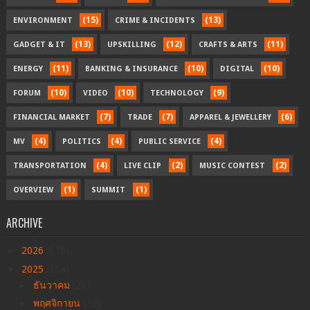
(15)
(13)
ENVIRONMENT
CRIME & INCIDENTS
(13)
(12)
(11)
GADGET & IT
UPSKILLING
CRAFTS & ARTS
(11)
(10)
(10)
ENERGY
BANKING & INSURANCE
DIGITAL
(10)
(10)
(9)
FORUM
VIDEO
TECHNOLOGY
(7)
(7)
(6)
FINANCIAL MARKET
TRADE
APPAREL & JEWELLERY
(4)
(4)
(4)
MV
POLITICS
PUBLIC SERVICE
(4)
(2)
(2)
TRANSPORTATION
LIVE CLIP
MUSIC CONTEST
(1)
(1)
OVERVIEW
SUMMIT
ARCHIVE
►
2026
(170)
▼
2025
(334)
►
ธันวาคม
(20)
►
พฤศจิกายน
(22)