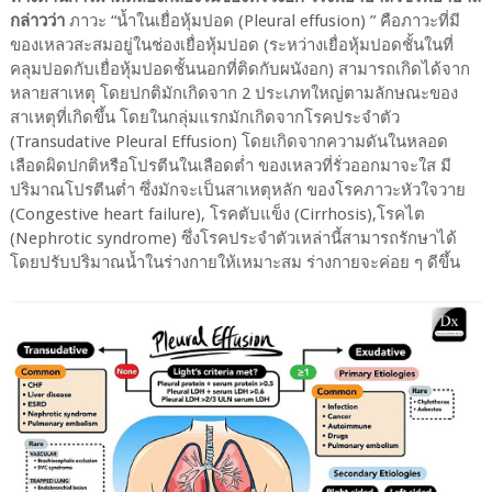
กล่าวว่า
ภาวะ “น้ำในเยื่อหุ้มปอด (Pleural effusion) ” คือภาวะที่มี
ของเหลวสะสมอยู่ในช่องเยื่อหุ้มปอด (ระหว่างเยื่อหุ้มปอดชั้นในที่
คลุมปอดกับเยื่อหุ้มปอดชั้นนอกที่ติดกับผนังอก) สามารถเกิดได้จาก
หลายสาเหตุ โดยปกติมักเกิดจาก 2 ประเภทใหญ่ตามลักษณะของ
สาเหตุที่เกิดขึ้น โดยในกลุ่มแรกมักเกิดจากโรคประจำตัว
(Transudative Pleural Effusion) โดยเกิดจากความดันในหลอด
เลือดผิดปกติหรือโปรตีนในเลือดต่ำ ของเหลวที่รั่วออกมาจะใส มี
ปริมาณโปรตีนต่ำ ซึ่งมักจะเป็นสาเหตุหลัก ของโรคภาวะหัวใจวาย
(Congestive heart failure), โรคตับแข็ง (Cirrhosis),โรคไต
(Nephrotic syndrome) ซึ่งโรคประจำตัวเหล่านี้สามารถรักษาได้
โดยปรับปริมาณน้ำในร่างกายให้เหมาะสม ร่างกายจะค่อย ๆ ดีขึ้น