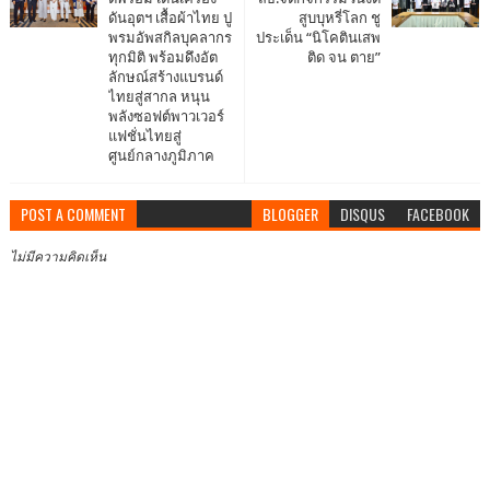
ดันอุตฯ เสื้อผ้าไทย ปู
สูบบุหรี่โลก ชู
พรมอัพสกิลบุคลากร
ประเด็น “นิโคตินเสพ
ทุกมิติ พร้อมดึงอัต
ติด จน ตาย”
ลักษณ์สร้างแบรนด์
ไทยสู่สากล หนุน
พลังซอฟต์พาวเวอร์
แฟชั่นไทยสู่
ศูนย์กลางภูมิภาค
POST A COMMENT
BLOGGER
DISQUS
FACEBOOK
ไม่มีความคิดเห็น