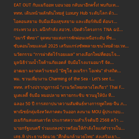
EAT OUT กับแมริออท บอนวอย กลับมาอีกครั้ง! พบกับเท...
ททท. เดินหน้าผลักดันไทยสู่ Luxury Hub ระดับโลก ด้ว...
ไอคอนสยาม จับมือเมืองสุขสยาม และเดียร์ทัมมี่ ต้อนร...
กระทรวง อว. ผนึกกำลัง สอวช. เปิดตัวโครงการ TNA ฉบั...
“อมารี พัทยา” จุดหมายแห่งการพักผ่อนเหนือระดับ ที่ซ...
ซับคอนไทยแลนด์ 2025 เสริมแกร่งซัพพลายเชนไทยด้วยเวท...
นวัตกรรม “การผ่าตัดไร้รอยแผล” ทางเลือกใหม่ที่ตอบโจ...
มูลนิธิร่วมน้ำใจต้านภัยเอดส์ จับมือโรงแรมอมารี จัด...
อาฒยา ผงาดคว้าแชมป์ “มิซูโฮ อเมริกา โอเพ่น” ทำสถิต...
พม. ชวนเที่ยวงาน Charming of the Sea - Let’s see t...
ททท. สร้างปรากฏการณ์ “งานวัดไทยกลางโตเกียว” Thai F...
มูเตเลดี้ จับมือ หมอปลาย พรายกระซิบ ชวนมูให้ปัง ที...
ฉลอง 50 ปี การสถาปนาความสัมพันธ์ทางการทูตไทย-จีน ภ...
พาณิชย์กลุ่มจังหวัดภาคตะวันออก ลงนาม MOU ผู้ประกอบ...
อเมริกันสแตนดาร์ด ประกาศความสำเร็จต้นปี 2568 คว้า ...
นายกรัฐมนตรี ร่วมแถลงข่าวพร้อมให้กำลังใจแก่ตำรวจใน...
เสธ.หิ ประธานจัดมวย "ศึกต้นกล้ามวยไทย" ส่งเสริมเยา...