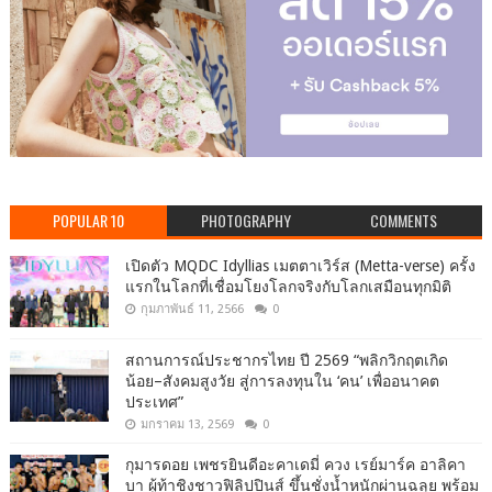
POPULAR 10
PHOTOGRAPHY
COMMENTS
เปิดตัว MQDC Idyllias เมตตาเวิร์ส (Metta-verse) ครั้ง
แรกในโลกที่เชื่อมโยงโลกจริงกับโลกเสมือนทุกมิติ
กุมภาพันธ์ 11, 2566
0
สถานการณ์ประชากรไทย ปี 2569 “พลิกวิกฤตเกิด
น้อย–สังคมสูงวัย สู่การลงทุนใน ‘คน’ เพื่ออนาคต
ประเทศ”
มกราคม 13, 2569
0
กุมารดอย เพชรยินดีอะคาเดมี่ ควง เรย์มาร์ค อาลิคา
บา ผู้ท้าชิงชาวฟิลิปปินส์ ขึ้นชั่งน้ำหนักผ่านฉลุย พร้อม