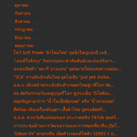
►
ตุลาคม
(25)
►
กันยายน
(20)
►
สิงหาคม
(26)
►
กรกฎาคม
(18)
►
มิถุนายน
(35)
▼
พฤษภาคม
(32)
โชว์ Soft Power “ผ้าไหมไทย” สุดยิ่งใหญ่แห่งปี เฉลิ...
"เสน่ห์ใกล้กรุง" กิจกรรมประชาสัมพันธ์และส่งเสริมกา...
ฉลองเปิดตัว “อมารี บางแสน” จุดหมายใหม่แห่งความผ่อน...
"SCA" สานฝันนักเต้นไทย ผุดไอเดีย "Just Jerk Exclus...
อ.ต.ก. เดินหน้ายกระดับสินค้าเกษตรไทยสู่เวทีโลก จัด...
สธ.จัดกิจกรรมวันงดสูบบุหรี่โลก ชูประเด็น “นิโคตินเ...
หยุดปัญหาอาการ “น้ำในเยื่อหุ้มปอด” หรือ “น้ำท่วมปอด”
ดีพร้อม เดินเครื่องดันอุตฯ เสื้อผ้าไทย ปูพรมอัพสกิ...
ป.ป.ส. ชวนวัยทีนปล่อยของ! ประกวดคลิป TikTok สุดสร้...
การประชุมด้านการวัฒนธรรมและการท่องเที่ยวจีน (กุ้ยโ...
“Edison EV” ค่ายรถจีน เปิดตัวรถยนต์ไฟฟ้า SERES 3 ป...