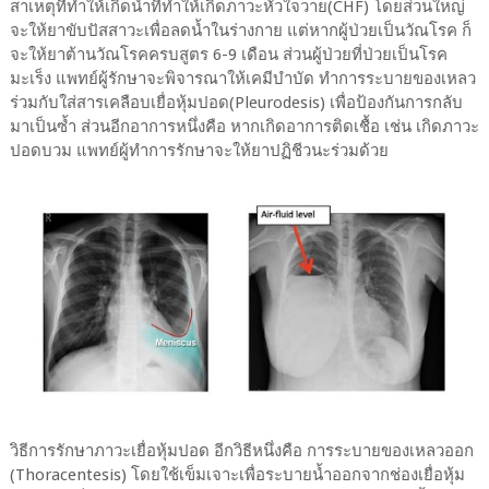
สาเหตุที่ทำให้เกิดน้ำที่ทำให้เกิดภาวะหัวใจวาย(CHF) โดยส่วนใหญ่
จะให้ยาขับปัสสาวะเพื่อลดน้ำในร่างกาย แต่หากผู้ป่วยเป็นวัณโรค ก็
จะให้ยาต้านวัณโรคครบสูตร 6-9 เดือน ส่วนผู้ป่วยที่ป่วยเป็นโรค
มะเร็ง แพทย์ผู้รักษาจะพิจารณาให้เคมีบำบัด ทำการระบายของเหลว
ร่วมกับใส่สารเคลือบเยื่อหุ้มปอด(Pleurodesis) เพื่อป้องกันการกลับ
มาเป็นซ้ำ ส่วนอีกอาการหนึ่งคือ หากเกิดอาการติดเชื้อ เช่น เกิดภาวะ
ปอดบวม แพทย์ผู้ทำการรักษาจะให้ยาปฏิชีวนะร่วมด้วย
วิธีการรักษาภาวะเยื่อหุ้มปอด อีกวิธีหนึ่งคือ การระบายของเหลวออก
(Thoracentesis) โดยใช้เข็มเจาะเพื่อระบายน้ำออกจากช่องเยื่อหุ้ม