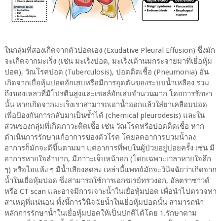
ในกลุ่มที่สองเกิดจากตัวปอดเอง (Exudative Pleural Effusion) ซึ่งมัก
จะเกิดจากมะเร็ง (เช่น มะเร็งปอด, มะเร็งเต้านมกระจายมาที่เยื่อหุ้ม
ปอด), วัณโรคปอด (Tuberculosis), ปอดติดเชื้อ (Pneumonia) อัน
เกิดจากเยื่อหุ้มปอดอักเสบหรือมีการอุดตันของระบบน้ำเหลือง รวม
ถึงของเหลวที่มีโปรตีนสูงและเซลล์อักเสบจำนวนมาก โดยการรักษา
นั้น หากเกิดจากมะเร็งเราสามารถเอาน้ำออกแล้วใส่ยาเคลือบปอด
เพื่อป้องกันการกลับมาเป็นซ้ำได้ (chemical pleurodesis) และใน
ส่วนของกลุ่มที่เกิดภาวะติดเชื้อ เช่น วัณโรคหรือปอดติดเชื้อ หาก
ดำเนินการรักษาแก้อาการของตัวโรค โดยลดอาการบวมน้ำลง
อาการก็มักจะดีขึ้นตามมา แต่อาการที่พบในผู้ป่วยอยู่บ่อยครั้ง เช่น มี
อาการหายใจลำบาก, มีภาวะเจ็บหน้าอก (โดยเฉพาะเวลาหายใจลึก
ๆ) หรือไอแห้ง ๆ มีน้ำเสียงลดลง เหล่านี้แพทย์มักจะวินิจฉัยว่าเกิดจาก
น้ำในเยื่อหุ้มปอด ซึ่งสามารถใช้การเอกซเรย์ทรวงอก, อัลตราซาวด์
หรือ CT scan และอาจมีการเจาะน้ำในเยื่อหุ้มปอด เพื่อนำไปตรวจหา
สาเหตุที่แน่นอน ทั้งนี้การวินิจฉัยน้ำในเยื่อหุ้มปอดนั้น สามารถนำ
หลักการรักษาน้ำในเยื่อหุ้มปอดให้เป็นปกติได้โดย 1.รักษาตาม