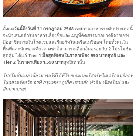
ตั้งแต่
วันนี้ถึงวันที่ 31 กรกฎาคม 2568
เทศกาลอาหารระดับประเทศนี้
จะนำเสนอตำรับอาหารเลื่องชื่อและเมนูที่คัดสรรมาอย่างดีจากเชฟ
มืออาชีพภายในโรงแรมและรีสอร์ทในเครือแมริออท โดยทั้งคนใน
พื้นที่และนักท่องเที่ยวต่างชาติสามารถเลือกอิ่มอร่อยกับ 2 โปรโมชั่น
สุดคุ้ม ได้แก่
Tier 1 มื้อสุดพิเศษในราคาเพียง 990 บาทสุทธิ และ
Tier 2 ในราคาเพียง 1,590 บาท
สุทธิเท่านั้น
โปรโมชั่นเหล่านี้สามารถใช้ได้ที่โรงแรมและรีสอร์ทในเครือแมริออท
ในหลายจังหวัด อาทิ กรุงเทพฯ ภูเก็ต เขาหลัก หัวหิน เชียงใหม่ และ
อีกมากมาย!