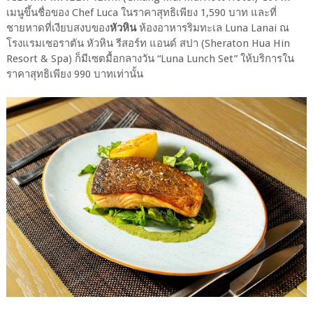
เมนูขึ้นชื่อของ Chef Luca ในราคาสุทธิเพียง 1,590 บาท และที่
ชายหาดที่เงียบสงบของ
หัวหิน
ห้องอาหารริมทะเล Luna Lanai ณ
โรงแรมเชอราตัน หัวหิน รีสอร์ท แอนด์ สปา (Sheraton Hua Hin
Resort & Spa) ก็มีเซตมื้อกลางวัน “Luna Lunch Set” ให้บริการใน
ราคาสุทธิเพียง 990 บาทเท่านั้น