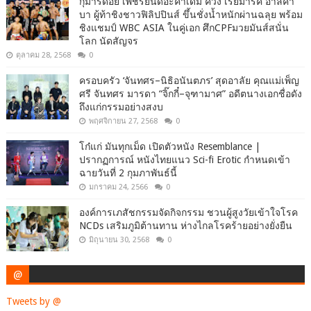
กุมารดอย เพชรยินดีอะคาเดมี่ ควง เรย์มาร์ค อาลิคา
บา ผู้ท้าชิงชาวฟิลิปปินส์ ขึ้นชั่งน้ำหนักผ่านฉลุย พร้อม
ชิงแชมป์ WBC ASIA ในคู่เอก ศึกCPFมวยมันส์สนั่น
โลก นัดสัญจร
ตุลาคม 28, 2568
0
ครอบครัว ‘จันทศร–นิธิอนันตภร’ สุดอาลัย คุณแม่เพ็ญ
ศรี จันทศร มารดา “จิ๊กกี๋–จุฑามาศ” อดีตนางเอกชื่อดัง
ถึงแก่กรรมอย่างสงบ
พฤศจิกายน 27, 2568
0
โก๋แก่ มันทุกเม็ด เปิดตัวหนัง Resemblance |
ปรากฏการณ์ หนังไทยแนว Sci-fi Erotic กำหนดเข้า
ฉายวันที่ 2 กุมภาพันธ์นี้
มกราคม 24, 2566
0
องค์การเภสัชกรรมจัดกิจกรรม ชวนผู้สูงวัยเข้าใจโรค
NCDs เสริมภูมิต้านทาน ห่างไกลโรคร้ายอย่างยั่งยืน
มิถุนายน 30, 2568
0
@
Tweets by @