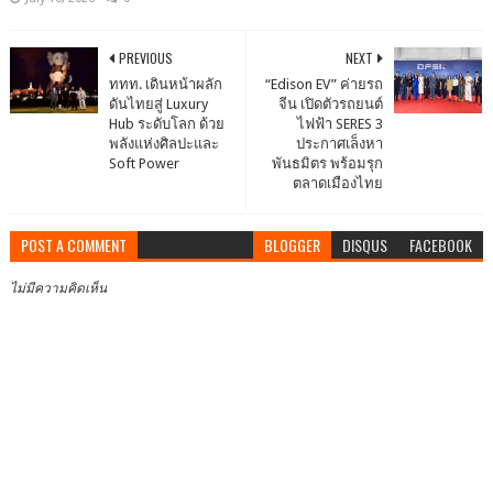
PREVIOUS
NEXT
ททท. เดินหน้าผลัก
“Edison EV” ค่ายรถ
ดันไทยสู่ Luxury
จีน เปิดตัวรถยนต์
Hub ระดับโลก ด้วย
ไฟฟ้า SERES 3
พลังแห่งศิลปะและ
ประกาศเล็งหา
Soft Power
พันธมิตร พร้อมรุก
ตลาดเมืองไทย
POST A COMMENT
BLOGGER
DISQUS
FACEBOOK
ไม่มีความคิดเห็น