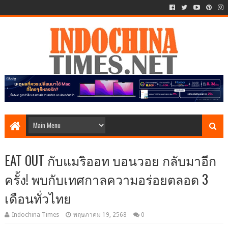
EAT OUT กับแมริออท บอนวอย กลับมาอีก
ครั้ง! พบกับเทศกาลความอร่อยตลอด 3
เดือนทั่วไทย
Indochina Times
พฤษภาคม 19, 2568
0