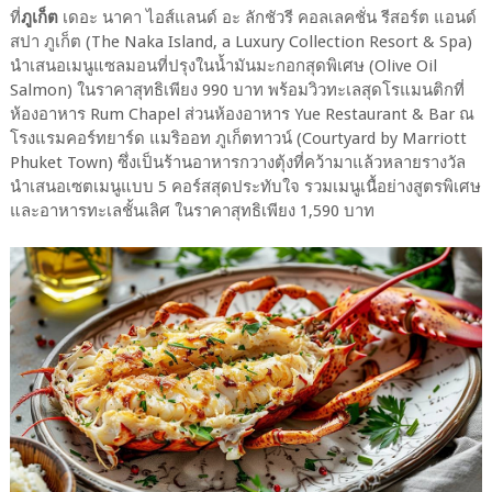
ที่
ภูเก็ต
เดอะ นาคา ไอส์แลนด์ อะ ลักชัวรี คอลเลคชั่น รีสอร์ต แอนด์
สปา ภูเก็ต (The Naka Island, a Luxury Collection Resort & Spa)
นำเสนอเมนูแซลมอนที่ปรุงในน้ำมันมะกอกสุดพิเศษ (Olive Oil
Salmon) ในราคาสุทธิเพียง 990 บาท พร้อมวิวทะเลสุดโรแมนติกที่
ห้องอาหาร Rum Chapel ส่วนห้องอาหาร Yue Restaurant & Bar ณ
โรงแรมคอร์ทยาร์ด แมริออท ภูเก็ตทาวน์ (Courtyard by Marriott
Phuket Town) ซึ่งเป็นร้านอาหารกวางตุ้งที่คว้ามาแล้วหลายรางวัล
นำเสนอเซตเมนูแบบ 5 คอร์สสุดประทับใจ รวมเมนูเนื้อย่างสูตรพิเศษ
และอาหารทะเลชั้นเลิศ ในราคาสุทธิเพียง 1,590 บาท