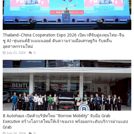
Thailand–China Cooperation Expo 2026 เปิดเวทีจับคู่ลงทุนไทย–จีน
ชู AI–หุ่นยนต์ฮิวแมนนอยด์ ดันความร่วมมือเศรษฐกิจ รับคลื่น
อุตสาหกรรมใหม่
July 23, 2026
0
B Autohaus เปิดตัวบริษัทใหม่ “Borrow Mobility” จับมือ Grab
Executive สร้างโอกาสใหม่ให้เจ้าของรถ พร้อมยกระดับบริการผ่านแอป
Grab
July 16, 2026
0