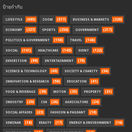
ป้ายกำกับ
(695)
(517)
(328)
LIFESTYLE
ZOOM
BUSINESS & MARKETS
(327)
(256)
(217)
ECONOMY
SPORTS
GOVERNMENT
(150)
(146)
POLITICS & GOVERNMENT
TRAVEL
(141)
(140)
(122)
SOCIAL
HEALTHCARE
EVENT
(99)
(79)
EXHIBITION
ENTERTAINMENT
(60)
(56)
SCIENCE & TECHNOLOGY
SOCIETY & CHARITY
(50)
(41)
INNOVATION & RESEARCH
EDUCATION
(39)
(35)
(31)
FOOD & BEVERAGE
MOTOR
PROPERTY
(29)
(26)
(24)
INDUSTRY
CSR
AGRICULTURE
(23)
(18)
SOCIAL AFFAIRS
FASHION & PAGEANT
(18)
(17)
(16)
SEMINAR
BEAUTY
ENERGY & ENVIRONMENT