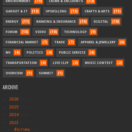
(15)
(13)
ENVIRONMENT
CRIME & INCIDENTS
(13)
(12)
(11)
GADGET & IT
UPSKILLING
CRAFTS & ARTS
(11)
(10)
(10)
ENERGY
BANKING & INSURANCE
DIGITAL
(10)
(10)
(9)
FORUM
VIDEO
TECHNOLOGY
(7)
(7)
(6)
FINANCIAL MARKET
TRADE
APPAREL & JEWELLERY
(4)
(4)
(4)
MV
POLITICS
PUBLIC SERVICE
(4)
(2)
(2)
TRANSPORTATION
LIVE CLIP
MUSIC CONTEST
(1)
(1)
OVERVIEW
SUMMIT
ARCHIVE
►
2026
(167)
►
2025
(334)
►
2024
(438)
▼
2023
(537)
►
ธันวาคม
(33)