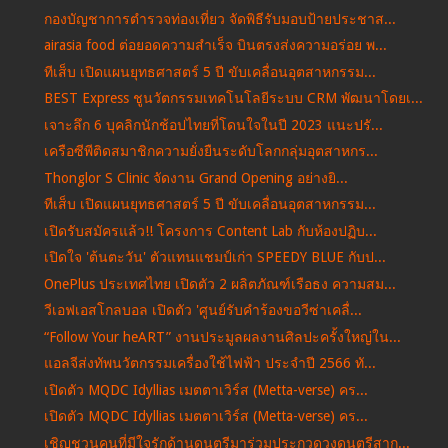
กองบัญชาการตำรวจท่องเที่ยว จัดพิธีรับมอบป้ายประชาส...
airasia food ต่อยอดความสำเร็จ บินตรงส่งความอร่อย พ...
ทีเส็บ เปิดแผนยุทธศาสตร์ 5 ปี ขับเคลื่อนอุตสาหกรรม...
BEST Express ชูนวัตกรรมเทคโนโลยีระบบ CRM พัฒนาโดยเ...
เจาะลึก 6 บุคลิกนักช้อปไทยที่โดนใจในปี 2023 แนะปรั...
เครือซีพีติดสมาชิกความยั่งยืนระดับโลกกลุ่มอุตสาหกร...
Thonglor S Clinic จัดงาน Grand Opening อย่างยิ...
ทีเส็บ เปิดแผนยุทธศาสตร์ 5 ปี ขับเคลื่อนอุตสาหกรรม...
เปิดรับสมัครแล้ว!! โครงการ Content Lab กับห้องปฏิบ...
เปิดใจ 'ต้นตะวัน' ตัวแทนแชมป์เก่า SPEEDY BLUE กับป...
OnePlus ประเทศไทย เปิดตัว 2 ผลิตภัณฑ์เรือธง ความสม...
วีเอฟเอสโกลบอล เปิดตัว 'ศูนย์รับคำร้องขอวีซ่าเคลื่...
“Follow Your heART” งานประมูลผลงานศิลปะครั้งใหญ่ใน...
แอลจีส่งทัพนวัตกรรมเครื่องใช้ไฟฟ้า ประจำปี 2566 ทั...
เปิดตัว MQDC Idyllias เมตตาเวิร์ส (Metta-verse) คร...
เปิดตัว MQDC Idyllias เมตตาเวิร์ส (Metta-verse) คร...
เชิญชวนคนที่มีใจรักด้านดนตรีมาร่วมประกวดวงดนตรีสาก...