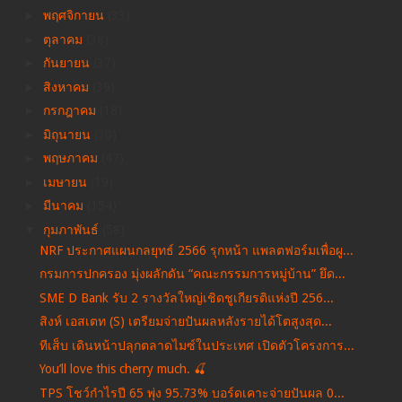
►
พฤศจิกายน
(33)
►
ตุลาคม
(38)
►
กันยายน
(37)
►
สิงหาคม
(39)
►
กรกฎาคม
(18)
►
มิถุนายน
(30)
►
พฤษภาคม
(47)
►
เมษายน
(19)
►
มีนาคม
(154)
▼
กุมภาพันธ์
(58)
NRF ประกาศแผนกลยุทธ์ 2566 รุกหน้า แพลตฟอร์มเพื่อผู...
กรมการปกครอง มุ่งผลักดัน “คณะกรรมการหมู่บ้าน” ยึด...
SME D Bank รับ 2 รางวัลใหญ่เชิดชูเกียรติแห่งปี 256...
สิงห์ เอสเตท (S) เตรียมจ่ายปันผลหลังรายได้โตสูงสุด...
ทีเส็บ เดินหน้าปลุกตลาดไมซ์ในประเทศ เปิดตัวโครงการ...
You’ll love this cherry much. 🍒
TPS โชว์กำไรปี 65 พุ่ง 95.73% บอร์ดเคาะจ่ายปันผล 0...