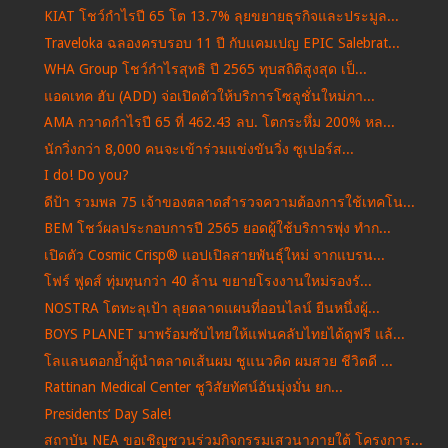
KIAT โชว์กำไรปี 65 โต 13.7% ลุยขยายธุรกิจและประมูล...
Traveloka ฉลองครบรอบ 11 ปี กับแคมเปญ EPIC Salebrat...
WHA Group โชว์กำไรสุทธิ ปี 2565 ทุบสถิติสูงสุด เป็...
แอดเทค ฮับ (ADD) จ่อเปิดตัวให้บริการโซลูชั่นใหม่ภา...
AMA กวาดกำไรปี 65 ที่ 462.43 ลบ. โตกระหึ่ม 200% หล...
นักวิ่งกว่า 8,000 คนจะเข้าร่วมแข่งขันวิ่ง ซูเปอร์ส...
I do! Do you?
ดีป้า รวมพล 75 เจ้าของตลาดสำรวจความต้องการใช้เทคโน...
BEM โชว์ผลประกอบการปี 2565 ยอดผู้ใช้บริการพุ่ง ทำก...
เปิดตัว Cosmic Crisp® แอปเปิลสายพันธุ์ใหม่ จากแบรน...
โฟร์ ฟูดส์ ทุ่มทุนกว่า 40 ล้าน ขยายโรงงานใหม่รองรั...
NOSTRA โตทะลุเป้า ลุยตลาดแผนที่ออนไลน์ ยืนหนึ่งผู้...
BOYS PLANET มาพร้อมซับไทยให้แฟนคลับไทยได้ดูฟรี แล้...
โลแลนตอกย้ำผู้นำตลาดเส้นผม ชูแนวคิด ผมสวย ชีวิตดี ...
Rattinan Medical Center ชูวิสัยทัศน์อันมุ่งมั่น ยก...
Presidents’ Day Sale!
สถาบัน NEA ขอเชิญชวนร่วมกิจกรรมเสวนาภายใต้ โครงการ...