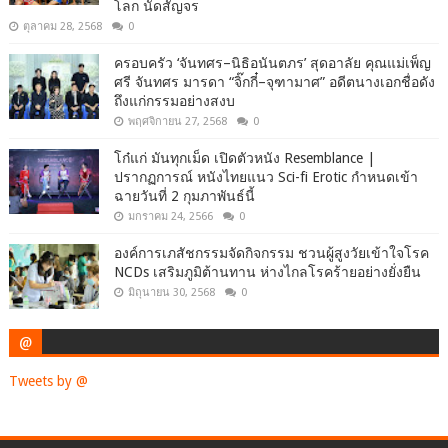
โลก นัดสัญจร
ตุลาคม 28, 2568
0
ครอบครัว ‘จันทศร–นิธิอนันตภร’ สุดอาลัย คุณแม่เพ็ญ
ศรี จันทศร มารดา “จิ๊กกี๋–จุฑามาศ” อดีตนางเอกชื่อดัง
ถึงแก่กรรมอย่างสงบ
พฤศจิกายน 27, 2568
0
โก๋แก่ มันทุกเม็ด เปิดตัวหนัง Resemblance |
ปรากฏการณ์ หนังไทยแนว Sci-fi Erotic กำหนดเข้า
ฉายวันที่ 2 กุมภาพันธ์นี้
มกราคม 24, 2566
0
องค์การเภสัชกรรมจัดกิจกรรม ชวนผู้สูงวัยเข้าใจโรค
NCDs เสริมภูมิต้านทาน ห่างไกลโรคร้ายอย่างยั่งยืน
มิถุนายน 30, 2568
0
@
Tweets by @