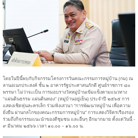
โดยในปีนี้พบกับกิจกรรมโครงการวันคณะกรรมการหมู่บ้าน (กม) ณ
ลานอเนกประสงค์ ชั้น ๒ อาคารรัฐประศาสนภักดี ศูนย์ราชการ ๘๐
พรรษา ไม่ว่าจะเป็น การมอบรางวัลหมู่บ้านเข้มแข็งตามแนวทาง
"แผ่นดินธรรม แผ่นดินทอง" (หมู่บ้านอยู่เย็น) ประจำปี ๒๕๖๕ การ
แสดงเชิดหุ่นละครเล็ก ร่วมฟังเสวนา “การพัฒนาหมู่บ้าน เพื่อความ
ยั่งยืน ผ่านกลไกของคณะกรรมการหมู่บ้าน” การแสดงวิจิตรเรืองรอง
ร่วมถึงกิจกรรมแนะนำของดีชุมชน และอื่นๆ อีกมากมาย ตั้งแต่วันนี้ -
๙ มีนาคม ๒๕๖๖ เวลา ๑๐.๐๐ – ๑๖.๐๐ น.