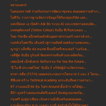
สยามแตก!!
ไอคอนคราฟต์ ร่วมกับกรมการพัฒนาชุมชน ต่อยอดความสำเร...
ไอทีวัน วางรากฐานจัดการข้อมูลให้กับกลุ่มบริษัท เอส...
แคปปิตอล เอ เปิดตัว Ask Bo ระบบ AI และแชตถามตอบอัต...
แทททูคัลเลอร์ (Tattoo Colour) จับมือ ซีเรียสเบคอน ...
ไทย–รัสเซีย ผนึกพลังผลักดันอุตสาหกรรมสร้างสรรค์ คร...
เนสท์เล่ไอศกรีม เดินหน้าสู่การผลิตด้วยพลังงานทดแทน...
ญาญ่า แท็กทีม ต่อ ธนภพ ยืนหนึ่งพรีเซนเตอร์ “แอร์แค...
เจดีฟู้ด จับมือ กูร์เมท์ จัดมหกรรมสินค้าและผลิตภัณ...
เฟดเอ็กซ์ เอ็กซ์เพรส จัดกิจกรรม For Sea the Future...
“อี.ไอ.พี ประเทศไทย” จับมือ 3 บริษัทผู้นำนวัตกรรมจ...
ทาทา สตีล (TSTH) เผยผลประกอบการไตรมาส 3 และ 3 ไตรม...
ซีพีเอฟ สร้าง Technical Academy ยกระดับขีดความสามา...
RT กางแผนปี 66 ลุ้น Turn Around ตั้งเป้ารายได้พุ่ง...
ดีป้า มุ่งสร้างคอนเทนต์ครีเอเตอร์ อินฟลูเอนเซอร์คุ...
กรุงศรี มุ่งสู่อาเซียน เน้นความยั่งยืนพร้อมต่อยอดด...
แว่นท็อปเจริญ ชวน เบลล่า ราณี ส่งกำลังใจให้มีสายตา...