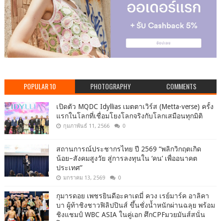
POPULAR 10
PHOTOGRAPHY
COMMENTS
เปิดตัว MQDC Idyllias เมตตาเวิร์ส (Metta-verse) ครั้ง
แรกในโลกที่เชื่อมโยงโลกจริงกับโลกเสมือนทุกมิติ
กุมภาพันธ์ 11, 2566
0
สถานการณ์ประชากรไทย ปี 2569 “พลิกวิกฤตเกิด
น้อย–สังคมสูงวัย สู่การลงทุนใน ‘คน’ เพื่ออนาคต
ประเทศ”
มกราคม 13, 2569
0
กุมารดอย เพชรยินดีอะคาเดมี่ ควง เรย์มาร์ค อาลิคา
บา ผู้ท้าชิงชาวฟิลิปปินส์ ขึ้นชั่งน้ำหนักผ่านฉลุย พร้อม
ชิงแชมป์ WBC ASIA ในคู่เอก ศึกCPFมวยมันส์สนั่น