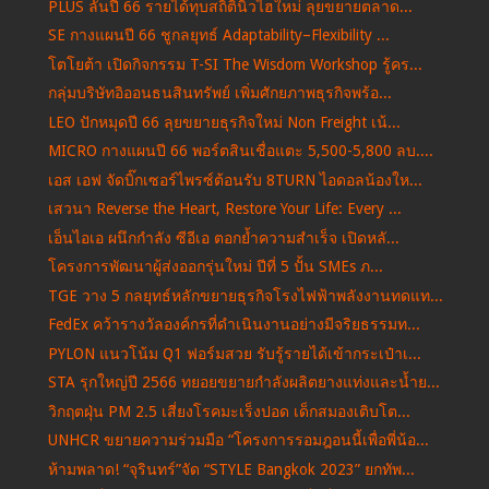
PLUS ลั่นปี 66 รายได้ทุบสถิตินิวไฮใหม่ ลุยขยายตลาด...
SE กางแผนปี 66 ชูกลยุทธ์ Adaptability–Flexibility ...
โตโยต้า เปิดกิจกรรม T-SI The Wisdom Workshop รู้คร...
กลุ่มบริษัทอิออนธนสินทรัพย์ เพิ่มศักยภาพธุรกิจพร้อ...
LEO ปักหมุดปี 66 ลุยขยายธุรกิจใหม่ Non Freight เน้...
MICRO กางแผนปี 66 พอร์ตสินเชื่อแตะ 5,500-5,800 ลบ....
เอส เอฟ จัดบิ๊กเซอร์ไพรซ์ต้อนรับ 8TURN ไอดอลน้องให...
เสวนา Reverse the Heart, Restore Your Life: Every ...
เอ็นไอเอ ผนึกกำลัง ซีอีเอ ตอกย้ำความสำเร็จ เปิดหลั...
โครงการพัฒนาผู้ส่งออกรุ่นใหม่ ปีที่ 5 ปั้น SMEs ภ...
TGE วาง 5 กลยุทธ์หลักขยายธุรกิจโรงไฟฟ้าพลังงานทดแท...
FedEx คว้ารางวัลองค์กรที่ดำเนินงานอย่างมีจริยธรรมท...
PYLON แนวโน้ม Q1 ฟอร์มสวย รับรู้รายได้เข้ากระเป๋าเ...
STA รุกใหญ่ปี 2566 ทยอยขยายกำลังผลิตยางแท่งและน้ำย...
วิกฤตฝุ่น PM 2.5 เสี่ยงโรคมะเร็งปอด เด็กสมองเติบโต...
UNHCR ขยายความร่วมมือ “โครงการรอมฎอนนี้เพื่อพี่น้อ...
ห้ามพลาด! “จุรินทร์”จัด “STYLE Bangkok 2023” ยกทัพ...