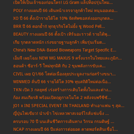
เปิดให้เป็นเจ้าของก่อนใคร! LG Gram แล็ปท็อปรุ่นใหม...
POLY กางแผนปี 66 เดินหน้าเจรจาลูกค้าใหม่ หนุนออเดอ...
XO ปี 66 ตั้งเป้ารายได้โต 10% จัดทัพซอสส่งออกบุกตล...
BRR ปี 66 ตอกย้ำ!! ทุกธุรกิจโตไม่ยั้ง ชู Wood Pell...
BEAUTY กางแผนปี 66 ตั้งเป้า เทิร์นอะราวด์ รายได้พุ...
เกีย รุกตลาดหนัก เร่งขยายฐานลูกค้า เพิ่มรุ่นเริ่มต...
China’s New DNA-Based Bioweapons Target Specific E...
เอ็มจี เผยโฉม NEW MG MAXUS 9 ครั้งแรกในไทยและภูมิภ...
ฮอนด้า ซีอาร์-วี ใหม่ทุกมิติ กับ 2 ขุมพลังการขับเค...
CIVIL เผย Q1/66 โตต่อเนื่องลุยประมูลงานก่อสร้างขนา...
WINMED ลั่นปี 66 รายได้โต 30% ทุบสถิติใหม่ต่อเนื่อ...
TKN เปิด 3 กลยุทธ์ เร่งสร้างการเติบโตทั้งในและต่าง...
ก้อง สมเกียรติ พร้อมเปิดฤดูกาลโมโต 2 หลังจบพรีซีซั...
JO1 x INI SPECIAL EVENT IN THAILAND ทำเอาแฟน ๆ สุด...
ญี่ปุ่นไฟเขียว! นำเข้า ไข่เหลวพาสเจอร์ไรส์แช่แข็ง ...
ครบรอบ 70 ปี บนเส้นชีวิตการเดินทาง วิกรม กรมดิษฐ์ ...
NCAP กางแผนปี 66 ปีแห่งการต่อยอด คาดพอร์ตสินเชื่อโ...