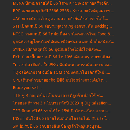
MENA ปักหมุดรายได้ปี 66 โตทะลุ 15% อุตฯก่อสร้างคึก...
BPP เผยแผนธุรกิจปี 2566-2568 สร้างเมกะวัตต์คุณภาพ ...
UAC ยกระดับองค์กรสู่ความความยั่งยืนตั้งเป้ารายได้โ...
STI เปิดแผนปี 66 จ่อประมูลงานรัฐ-เอกชน ดัน Backlog...
NTSC กางแผนปี 66 โตต่อเนื่อง รุกโครงการใหม่ Food &...
มูลนิธิเจริญโภคภัณฑ์พัฒนาชีวิตชนบท มอบน้ำดื่มสนับส...
SYNEX เปิดกลยุทธ์ปี 66 มุ่งมั่นสร้างไอทีอีโคซิสเต็...
EKH ปักธงปั๊มผลงานปี 66 โต 10% เดินเกมรุกขยายเตียง...
Traveloka เปิดตัว ใบเฟิร์น-พิมพ์ชนก แบรนด์แอมบาสเด...
TQR เปิดเกมรุก! จับมือ TQM ร่วมพัฒนาโปรดักส์ใหม่ เ...
CPL เดินหน้าขยายธุรกิจ บีซีจี มั่นใจสร้างการเติบโต...
Brace yourself…
TTB ชู 4 กลยุทธ์ มุ่งเป็นธนาคารที่ลูกค้าเลือกใช้ ช...
ไทยฮอนด้าวาง 3 นโยบายหลักปี 2023 ชู Digitalization...
TFG ปักหมุดปี 66 รายได้โต 15% นิวไฮต่อเนื่อง ขยายส...
INSET มั่นใจปี 66 เข้าสู่โหมดเติบโตรอบใหม่ รับประโ...
SM ยิ้มรับปี 66 รุกขยายสินเชื่อ ชูเจ้าใหญ่แห่งบูรพ...