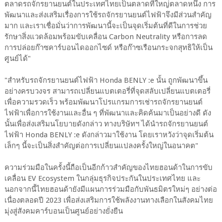
ตลาดรถจักรยานยนต์ในประเทศไทยเป็นตลาดที่ใหญ่ตลาดหนึ่ง การ
พัฒนาและส่งเสริมเรื่องการใช้รถจักรยานยนต์ไฟฟ้าจึงมีส่วนสำคัญ
มาก และเราเชื่อมั่นว่าการพัฒนานี้จะเป็นจุดเริ่มต้นที่ดีในการช่วย
รักษาสิ่งแวดล้อมพร้อมขับเคลื่อน Carbon Neutrality หรือการลด
การปล่อยก๊าซคาร์บอนไดออกไซด์ หรือก๊าซเรือนกระจกสุทธิให้เป็น
ศูนย์ได้"
"สำหรับรถจักรยานยนต์ไฟฟ้า Honda BENLY :e นั้น ถูกพัฒนาขึ้น
อย่างครบวงจร สามารถเปลี่ยนแบตเตอรี่ที่จุดสลับเปลี่ยนแบตเตอรี่
เพื่อความรวดเร็ว พร้อมพัฒนาโปรแกรมการเช่ารถจักรยานยนต์
ไฟฟ้าเพื่อการใช้งานและอื่น ๆ ที่พัฒนาและคิดค้นมาเป็นอย่างดี ดัง
นั้นเพื่อส่งเสริมนโยบายดังกล่าว ทางบริษัทฯ ได้นำรถจักรยานยนต์
ไฟฟ้า Honda BENLY :e ดังกล่าวมาใช้งาน โดยเราหวังว่าจุดเริ่มต้น
เล็กๆ นี้จะเป็นสิ่งสำคัญต่อการเปลี่ยนแปลงครั้งใหญ่ในอนาคต"
ความร่วมมือในครั้งนี้ถือเป็นอีกก้าวสำคัญของไทยฮอนด้าในการขับ
เคลื่อน EV Ecosystem ในกลุ่มธุรกิจประกันในประเทศไทย และ
นอกจากนี้ไทยฮอนด้ายังมีแผนการร่วมมือกับพันธมิตรใหม่ๆ อย่างต่อ
เนื่องตลอดปี 2023 เพื่อส่งเสริมการใช้พลังงานทางเลือกในสังคมไทย
มุ่งสู่สังคมคาร์บอนเป็นศูนย์อย่างยั่งยืน