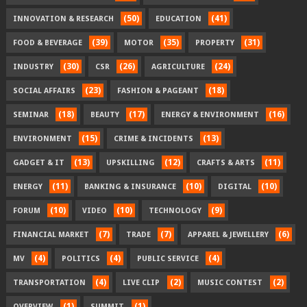
(50)
(41)
INNOVATION & RESEARCH
EDUCATION
(39)
(35)
(31)
FOOD & BEVERAGE
MOTOR
PROPERTY
(30)
(26)
(24)
INDUSTRY
CSR
AGRICULTURE
(23)
(18)
SOCIAL AFFAIRS
FASHION & PAGEANT
(18)
(17)
(16)
SEMINAR
BEAUTY
ENERGY & ENVIRONMENT
(15)
(13)
ENVIRONMENT
CRIME & INCIDENTS
(13)
(12)
(11)
GADGET & IT
UPSKILLING
CRAFTS & ARTS
(11)
(10)
(10)
ENERGY
BANKING & INSURANCE
DIGITAL
(10)
(10)
(9)
FORUM
VIDEO
TECHNOLOGY
(7)
(7)
(6)
FINANCIAL MARKET
TRADE
APPAREL & JEWELLERY
(4)
(4)
(4)
MV
POLITICS
PUBLIC SERVICE
(4)
(2)
(2)
TRANSPORTATION
LIVE CLIP
MUSIC CONTEST
(1)
(1)
OVERVIEW
SUMMIT