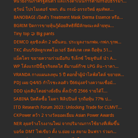
หน่วยงานภาครัฐตื่นตัว และเร่งดำเนินการตามกรอบธรรมา...
สุวัจน์ โปรโมเตอร์ ชพก. ดัน กรณ์-อรรถวิทย์ คุมทัพส...
BANOBAGI เปิดตัว Treatment Mask Derma Essence หรือ...
BGRIM ปิดการขายหุ้นกู้ด้อยสิทธิที่มีลักษณะคล้ายทุน...
Tiny top 🤝 Big pants
DEMCO ลุยชิงเค้ก 2 หมื่นลบ. ประมูลงานกฟผ.-กฟภ.รุกพ...
TKC ดันบริษัทลูกเทคโอเวอร์ อีสต์เกต เทค ถือหุ้น 51...
แม็คโคร ขยายความร่วมมือกับ รีเล็กซ์ โซลูชันส์ นำ A...
WP โค้งแรกปีนี้ธุรกิจสดใส ดีมานด์ก๊าซ LPG ล้น–ราคา...
VRANDA กางแผนลงทุน 5 ปี ตอกย้ำผู้นำไลฟ์สไตล์ ขยายห...
PDJ เผย Q4/65 กำไรชะลอตัว ปี66มุ่งสร้างความเชื่อมั...
DDD มุ่งเติบโตอย่างยั่งยืน ตั้งเป้าปี 2566 รายได้โ...
SABINA ปิดดีลซื้อ โมดา ฟิลิปปินส์ รุกถือหุ้น 77% ป...
ITD Research Forum 2023: Unlocking Trade for CLMVT...
CKPower คว้า 2 รางวัลยอดเยี่ยม Asian Power Awards
NER ลุยสร้างโรงงานใหม่ จากปริมาณการใช้ยางที่เพิ่มขึ้น
บอร์ด DMT ไฟเขียว ตั้ง บ.ย่อย เอ สยาม อินฟรา ร่วมก...