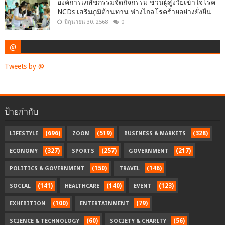
องค์การเภสัชกรรมจัดกิจกรรม ชวนผู้สูงวัยเข้าใจโรค
NCDs เสริมภูมิต้านทาน ห่างไกลโรคร้ายอย่างยั่งยืน
มิถุนายน 30, 2568
0
@
Tweets by @
ป้ายกำกับ
(696)
(519)
(328)
LIFESTYLE
ZOOM
BUSINESS & MARKETS
(327)
(257)
(217)
ECONOMY
SPORTS
GOVERNMENT
(150)
(146)
POLITICS & GOVERNMENT
TRAVEL
(141)
(140)
(123)
SOCIAL
HEALTHCARE
EVENT
(100)
(79)
EXHIBITION
ENTERTAINMENT
(60)
(56)
SCIENCE & TECHNOLOGY
SOCIETY & CHARITY