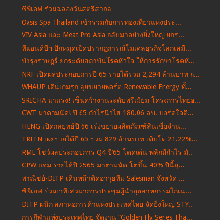
ซีพีเอฟ ร่วมฉลองวันสตรีสากล
Oasis Spa Thailand เข้าร่วมกับการท่องเที่ยวแห่งประ...
VIV Asia และ Meat Pro Asia กลับมาอย่างยิ่งใหญ่ ยกร...
ทีแอนด์บีฯ ปักหมุดเปิดปรากฏการณ์โมเดลธุรกิจโลกเสมื...
บำรุงราษฎร์ ยกระดับสถาบันโรคหัวใจ ให้การรักษาโรคหั...
NRF เปิดผลประกอบการปี 65 รายได้รวม 2,294 ล้านบาท ก...
WHAUP เดินเกมรุก ลุยขยายพอร์ต Renewable Energy ทั้...
SRICHA มาแรง! เซ็นคว้างานระดับพรีเมียม โครงการไทยอ...
CWT มาตามนัด! ปี 65 กำไรนิวไฮ 180.06 ลบ. บอร์ดใจดี...
HENG เปิดกลยุทธ์ปี 66 เร่งขยายผลิตภัณฑ์สินเชื่อจำน...
TRITN เผยรายได้ปี 65 รวม 829 ล้านบาท เติบโต 21.22%...
RML โชว์ผลประกอบการ Q4 ปี’65 โดดเด่น พลิกมีกำไร มั...
CPW แจ่ม รายได้ปี 2565 มาตามนัด โตขึ้น 40% ปีนี้ลุ...
พาณิชย์-DITP เดินหน้าติดอาวุธทีม Salesman จังหวัด ...
ซีพีเอฟ ร่วมเวทีเสวนาการประชุมผู้นำอุตสาหกรรมไก่เน...
DITP ผนึก สภาหอการค้าแห่งประเทศไทย จัดยิ่งใหญ่ STY...
การกีฬาแห่งประเทศไทย จัดงาน “Golden Fly Series Tha...