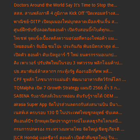
Doctors Around the World Say It’s Time to Stop the...
สสส. สานพลังภาคี 4 ภูมิภาค Kick Off “ปิดเทอมสร้างส...
พาณิชย์-DITP เปิดมุมมองใหม่บุกตลาดเมืองเซินเจิ้น ส...
ศูนย์ฝึกขับขี่ปลอดภัยฮอนด้า เปิดรับสอนบิ๊กไบค์ทุกแ...
ไทเชฟ จุดแข็งเบื้องหลังความอร่อยที่ครองใจพ่อค้า แม...
ไทยฮอนด้า จับมือ ซมโปะ ประกันภัย พันธมิตรล่าสุด ต่...
เปิดตัว ฮอนด้า ดับเบิลยูอาร์-วี ใหม่ ยนตรกรรมอเนกป...
คิง เพาเวอร์ ปรับทัพใหม่ในรอบ 3 ทศวรรษ พลิกโฉมค้าป...
ปธ.สมาพันธ์ค้าสลากฯ กระทุ้งรัฐ ต้องรออีกกี่ศพ หลั...
CPF ชูหลัก โภชนาการแม่นยำ พัฒนาอาหารสัตว์รักษ์โลก ...
TQMalpha เปิด 7 Growth Strategy แผนปี 2566 ย้ำ 3 ก...
SABINA รับอานิสงส์เงินบาทอ่อน ดันรับรู้รายได้ OEM ...
airasia Super App จัดโปรส่วนลดรถรับส่งสนามบิน มีนา...
เนสท์เล่ ครบรอบ 130 ปี ในประเทศไทยชูกลยุทธ์ ขับเคล...
ทีแอนด์บีฯ ปักหมุดเปิดปรากฏการณ์โมเดลธุรกิจโลกเสมื...
กรมการปกครอง กระทรวงมหาดไทย จัดใหญ่เชิดชูเกียรติ ...
[LCR Honda] แอลซีอาร์ ฮอนด้า เปิดตัวทีมชุดใหญ่ ริน...