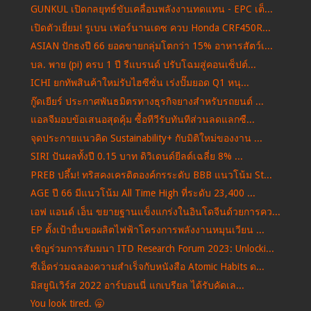
GUNKUL เปิดกลยุทธ์ขับเคลื่อนพลังงานทดแทน - EPC เต็...
เปิดตัวเยี่ยม! รูเบน เฟอร์นานเดซ ควบ Honda CRF450R...
ASIAN ปักธงปี 66 ยอดขายกลุ่มโตกว่า 15% อาหารสัตว์เ...
บล. พาย (pi) ครบ 1 ปี รีแบรนด์ ปรับโฉมสู่คอนเซ็ปต์...
ICHI ยกทัพสินค้าใหม่รับไฮซีซั่น เร่งปั๊มยอด Q1 หนุ...
กู๊ดเยียร์ ประกาศพันธมิตรทางธุรกิจยางสำหรับรถยนต์ ...
แอลจีมอบข้อเสนอสุดคุ้ม ซื้อทีวีรับทันทีส่วนลดแลกซื...
จุดประกายแนวคิด Sustainability+ กับมิติใหม่ของงาน ...
SIRI ปันผลทั้งปี 0.15 บาท ดิวิเดนด์ยีลด์เฉลี่ย 8% ...
PREB ปลึ้ม! ทริสคงเครดิตองค์กรระดับ BBB แนวโน้ม St...
AGE ปี 66 มีแนวโน้ม All Time High ที่ระดับ 23,400 ...
เอฟ แอนด์ เอ็น ขยายฐานแข็งแกร่งในอินโดจีนด้วยการคว...
EP ตั้งเป้ายื่นขอผลิตไฟฟ้าโครงการพลังงานหมุนเวียน ...
เชิญร่วมการสัมมนา ITD Research Forum 2023: Unlocki...
ซีเอ็ดร่วมฉลองความสำเร็จกับหนังสือ Atomic Habits ด...
มิสยูนิเวิร์ส 2022 อาร์บอนนี่ แกเบรียล ได้รับคัดเล...
You look tired. 🥱