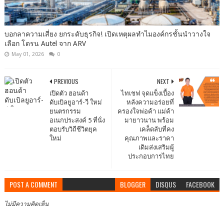
บอกลาความเสี่ยง ยกระดับธุรกิจ! เปิดเหตุผลทำไมองค์กรชั้นนำวางใจ
เลือก โดรน Autel จาก ARV
May 01, 2026
0
PREVIOUS
NEXT
เปิดตัว ฮอนด้า
ไทเชฟ จุดแข็งเบื้อง
ดับเบิลยูอาร์-วี ใหม่
หลังความอร่อยที่
ยนตรกรรม
ครองใจพ่อค้า แม่ค้า
อเนกประสงค์ 5 ที่นั่ง
มายาวนาน พร้อม
ตอบรับวิถีชีวิตยุค
เคล็ดลับที่คง
ใหม่
คุณภาพและราคา
เดิมส่งเสริมผู้
ประกอบการไทย
POST A COMMENT
BLOGGER
DISQUS
FACEBOOK
ไม่มีความคิดเห็น