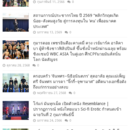
กุมภาพันธ์ 11, 2566
0
สถานการณ์ประชากรไทย ปี 2569 “พลิกวิกฤตเกิด
น้อย–สังคมสูงวัย สู่การลงทุนใน ‘คน’ เพื่ออนาคต
ประเทศ”
มกราคม 13, 2569
0
กุมารดอย เพชรยินดีอะคาเดมี่ ควง เรย์มาร์ค อาลิคา
บา ผู้ท้าชิงชาวฟิลิปปินส์ ขึ้นชั่งน้ำหนักผ่านฉลุย พร้อม
ชิงแชมป์ WBC ASIA ในคู่เอก ศึกCPFมวยมันส์สนั่น
โลก นัดสัญจร
ตุลาคม 28, 2568
0
ครอบครัว ‘จันทศร–นิธิอนันตภร’ สุดอาลัย คุณแม่เพ็ญ
ศรี จันทศร มารดา “จิ๊กกี๋–จุฑามาศ” อดีตนางเอกชื่อดัง
ถึงแก่กรรมอย่างสงบ
พฤศจิกายน 27, 2568
0
โก๋แก่ มันทุกเม็ด เปิดตัวหนัง Resemblance |
ปรากฏการณ์ หนังไทยแนว Sci-fi Erotic กำหนดเข้า
ฉายวันที่ 2 กุมภาพันธ์นี้
มกราคม 24, 2566
0