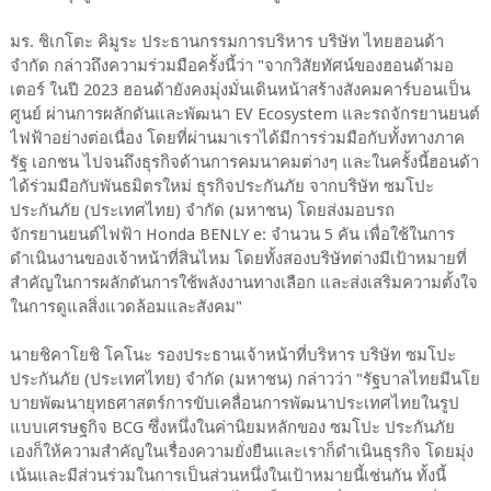
มร. ชิเกโตะ คิมูระ ประธานกรรมการบริหาร บริษัท ไทยฮอนด้า
จำกัด กล่าวถึงความร่วมมือครั้งนี้ว่า "จากวิสัยทัศน์ของฮอนด้ามอ
เตอร์ ในปี 2023 ฮอนด้ายังคงมุ่งมั่นเดินหน้าสร้างสังคมคาร์บอนเป็น
ศูนย์ ผ่านการผลักดันและพัฒนา EV Ecosystem และรถจักรยานยนต์
ไฟฟ้าอย่างต่อเนื่อง โดยที่ผ่านมาเราได้มีการร่วมมือกับทั้งทางภาค
รัฐ เอกชน ไปจนถึงธุรกิจด้านการคมนาคมต่างๆ และในครั้งนี้ฮอนด้า
ได้ร่วมมือกับพันธมิตรใหม่ ธุรกิจประกันภัย จากบริษัท ซมโปะ
ประกันภัย (ประเทศไทย) จำกัด (มหาชน) โดยส่งมอบรถ
จักรยานยนต์ไฟฟ้า Honda BENLY e: จำนวน 5 คัน เพื่อใช้ในการ
ดำเนินงานของเจ้าหน้าที่สินไหม โดยทั้งสองบริษัทต่างมีเป้าหมายที่
สำคัญในการผลักดันการใช้พลังงานทางเลือก และส่งเสริมความตั้งใจ
ในการดูแลสิ่งแวดล้อมและสังคม"
นายชิคาโยชิ โคโนะ รองประธานเจ้าหน้าที่บริหาร บริษัท ซมโปะ
ประกันภัย (ประเทศไทย) จำกัด (มหาชน) กล่าวว่า "รัฐบาลไทยมีนโย
บายพัฒนายุทธศาสตร์การขับเคลื่อนการพัฒนาประเทศไทยในรูป
แบบเศรษฐกิจ BCG ซึ่งหนึ่งในค่านิยมหลักของ ซมโปะ ประกันภัย
เองก็ให้ความสำคัญในเรื่องความยั่งยืนและเราก็ดำเนินธุรกิจ โดยมุ่ง
เน้นและมีส่วนร่วมในการเป็นส่วนหนึ่งในเป้าหมายนี้เช่นกัน ทั้งนี้