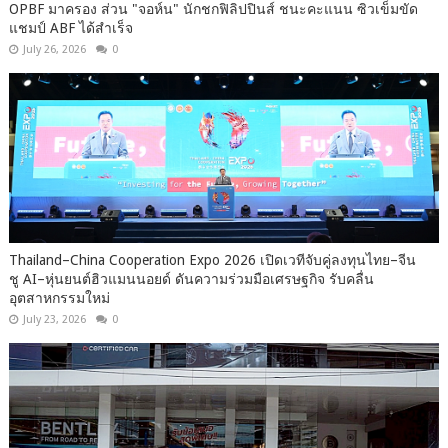
OPBF มาครอง ส่วน "จอห์น" นักชกฟิลิปปินส์ ชนะคะแนน ซิวเข็มขัด
แชมป์ ABF ได้สำเร็จ
July 26, 2026
0
Thailand–China Cooperation Expo 2026 เปิดเวทีจับคู่ลงทุนไทย–จีน
ชู AI–หุ่นยนต์ฮิวแมนนอยด์ ดันความร่วมมือเศรษฐกิจ รับคลื่น
อุตสาหกรรมใหม่
July 23, 2026
0