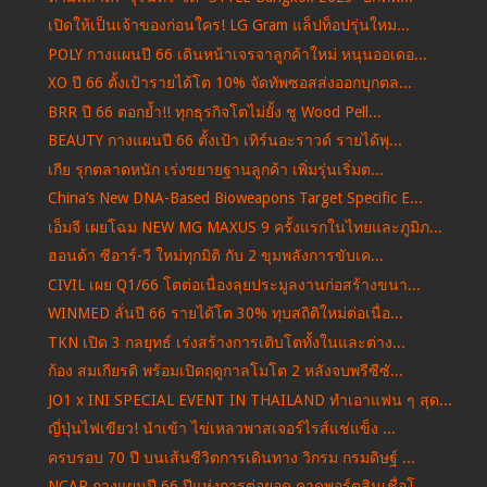
เปิดให้เป็นเจ้าของก่อนใคร! LG Gram แล็ปท็อปรุ่นใหม...
POLY กางแผนปี 66 เดินหน้าเจรจาลูกค้าใหม่ หนุนออเดอ...
XO ปี 66 ตั้งเป้ารายได้โต 10% จัดทัพซอสส่งออกบุกตล...
BRR ปี 66 ตอกย้ำ!! ทุกธุรกิจโตไม่ยั้ง ชู Wood Pell...
BEAUTY กางแผนปี 66 ตั้งเป้า เทิร์นอะราวด์ รายได้พุ...
เกีย รุกตลาดหนัก เร่งขยายฐานลูกค้า เพิ่มรุ่นเริ่มต...
China’s New DNA-Based Bioweapons Target Specific E...
เอ็มจี เผยโฉม NEW MG MAXUS 9 ครั้งแรกในไทยและภูมิภ...
ฮอนด้า ซีอาร์-วี ใหม่ทุกมิติ กับ 2 ขุมพลังการขับเค...
CIVIL เผย Q1/66 โตต่อเนื่องลุยประมูลงานก่อสร้างขนา...
WINMED ลั่นปี 66 รายได้โต 30% ทุบสถิติใหม่ต่อเนื่อ...
TKN เปิด 3 กลยุทธ์ เร่งสร้างการเติบโตทั้งในและต่าง...
ก้อง สมเกียรติ พร้อมเปิดฤดูกาลโมโต 2 หลังจบพรีซีซั...
JO1 x INI SPECIAL EVENT IN THAILAND ทำเอาแฟน ๆ สุด...
ญี่ปุ่นไฟเขียว! นำเข้า ไข่เหลวพาสเจอร์ไรส์แช่แข็ง ...
ครบรอบ 70 ปี บนเส้นชีวิตการเดินทาง วิกรม กรมดิษฐ์ ...
NCAP กางแผนปี 66 ปีแห่งการต่อยอด คาดพอร์ตสินเชื่อโ...