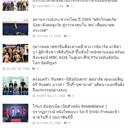
แรกในโลกที่เชื่อมโยงโลกจริงกับโลกเสมือนทุกมิติ
กุมภาพันธ์ 11, 2566
0
สถานการณ์ประชากรไทย ปี 2569 “พลิกวิกฤตเกิด
น้อย–สังคมสูงวัย สู่การลงทุนใน ‘คน’ เพื่ออนาคต
ประเทศ”
มกราคม 13, 2569
0
กุมารดอย เพชรยินดีอะคาเดมี่ ควง เรย์มาร์ค อาลิคา
บา ผู้ท้าชิงชาวฟิลิปปินส์ ขึ้นชั่งน้ำหนักผ่านฉลุย พร้อม
ชิงแชมป์ WBC ASIA ในคู่เอก ศึกCPFมวยมันส์สนั่น
โลก นัดสัญจร
ตุลาคม 28, 2568
0
ครอบครัว ‘จันทศร–นิธิอนันตภร’ สุดอาลัย คุณแม่เพ็ญ
ศรี จันทศร มารดา “จิ๊กกี๋–จุฑามาศ” อดีตนางเอกชื่อดัง
ถึงแก่กรรมอย่างสงบ
พฤศจิกายน 27, 2568
0
โก๋แก่ มันทุกเม็ด เปิดตัวหนัง Resemblance |
ปรากฏการณ์ หนังไทยแนว Sci-fi Erotic กำหนดเข้า
ฉายวันที่ 2 กุมภาพันธ์นี้
มกราคม 24, 2566
0