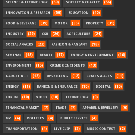
(59)
(56)
SCIENCE & TECHNOLOGY
SOCIETY & CHARITY
(50)
(40)
INNOVATION & RESEARCH
EDUCATION
(39)
(35)
(31)
FOOD & BEVERAGE
MOTOR
PROPERTY
(29)
(26)
(24)
INDUSTRY
CSR
AGRICULTURE
(23)
(18)
SOCIAL AFFAIRS
FASHION & PAGEANT
(18)
(17)
(16)
SEMINAR
BEAUTY
ENERGY & ENVIRONMENT
(15)
(13)
ENVIRONMENT
CRIME & INCIDENTS
(13)
(12)
(11)
GADGET & IT
UPSKILLING
CRAFTS & ARTS
(11)
(10)
(10)
ENERGY
BANKING & INSURANCE
DIGITAL
(10)
(10)
(9)
FORUM
VIDEO
TECHNOLOGY
(7)
(7)
(6)
FINANCIAL MARKET
TRADE
APPAREL & JEWELLERY
(4)
(4)
(4)
MV
POLITICS
PUBLIC SERVICE
(4)
(2)
(2)
TRANSPORTATION
LIVE CLIP
MUSIC CONTEST