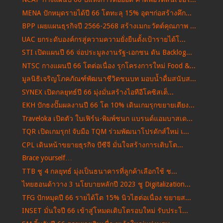
MENA ปักหมุดรายได้ปี 66 โตทะลุ 15% อุตฯก่อสร้างคึก...
BPP เผยแผนธุรกิจปี 2566-2568 สร้างเมกะวัตต์คุณภาพ ...
UAC ยกระดับองค์กรสู่ความความยั่งยืนตั้งเป้ารายได้โ...
STI เปิดแผนปี 66 จ่อประมูลงานรัฐ-เอกชน ดัน Backlog...
NTSC กางแผนปี 66 โตต่อเนื่อง รุกโครงการใหม่ Food &...
มูลนิธิเจริญโภคภัณฑ์พัฒนาชีวิตชนบท มอบน้ำดื่มสนับส...
SYNEX เปิดกลยุทธ์ปี 66 มุ่งมั่นสร้างไอทีอีโคซิสเต็...
EKH ปักธงปั๊มผลงานปี 66 โต 10% เดินเกมรุกขยายเตียง...
Traveloka เปิดตัว ใบเฟิร์น-พิมพ์ชนก แบรนด์แอมบาสเด...
TQR เปิดเกมรุก! จับมือ TQM ร่วมพัฒนาโปรดักส์ใหม่ เ...
CPL เดินหน้าขยายธุรกิจ บีซีจี มั่นใจสร้างการเติบโต...
Brace yourself…
TTB ชู 4 กลยุทธ์ มุ่งเป็นธนาคารที่ลูกค้าเลือกใช้ ช...
ไทยฮอนด้าวาง 3 นโยบายหลักปี 2023 ชู Digitalization...
TFG ปักหมุดปี 66 รายได้โต 15% นิวไฮต่อเนื่อง ขยายส...
INSET มั่นใจปี 66 เข้าสู่โหมดเติบโตรอบใหม่ รับประโ...