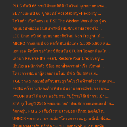
PLUS ลั่นปี 66 รายได้ทุบสถิตินิวไฮใหม่ ลุยขยายตลาด...
SE กางแผนปี 66 ชูกลยุทธ์ Adaptability–Flexibility ...
โตโยต้า เปิดกิจกรรม T-SI The Wisdom Workshop รู้คร...
กลุ่มบริษัทอิออนธนสินทรัพย์ เพิ่มศักยภาพธุรกิจพร้อ...
LEO ปักหมุดปี 66 ลุยขยายธุรกิจใหม่ Non Freight เน้...
MICRO กางแผนปี 66 พอร์ตสินเชื่อแตะ 5,500-5,800 ลบ....
เอส เอฟ จัดบิ๊กเซอร์ไพรซ์ต้อนรับ 8TURN ไอดอลน้องให...
เสวนา Reverse the Heart, Restore Your Life: Every ...
เอ็นไอเอ ผนึกกำลัง ซีอีเอ ตอกย้ำความสำเร็จ เปิดหลั...
โครงการพัฒนาผู้ส่งออกรุ่นใหม่ ปีที่ 5 ปั้น SMEs ภ...
TGE วาง 5 กลยุทธ์หลักขยายธุรกิจโรงไฟฟ้าพลังงานทดแท...
FedEx คว้ารางวัลองค์กรที่ดำเนินงานอย่างมีจริยธรรมท...
PYLON แนวโน้ม Q1 ฟอร์มสวย รับรู้รายได้เข้ากระเป๋าเ...
STA รุกใหญ่ปี 2566 ทยอยขยายกำลังผลิตยางแท่งและน้ำย...
วิกฤตฝุ่น PM 2.5 เสี่ยงโรคมะเร็งปอด เด็กสมองเติบโต...
UNHCR ขยายความร่วมมือ “โครงการรอมฎอนนี้เพื่อพี่น้อ...
ห้ามพลาด! “จุรินทร์”จัด “STYLE Bangkok 2023” ยกทัพ...