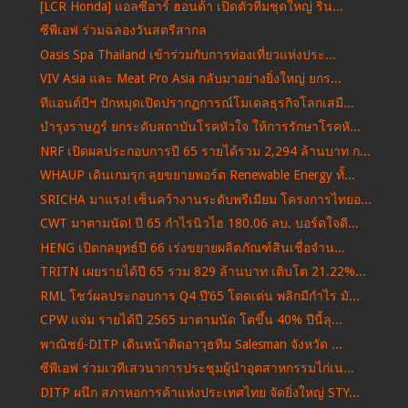
[LCR Honda] แอลซีอาร์ ฮอนด้า เปิดตัวทีมชุดใหญ่ ริน...
ซีพีเอฟ ร่วมฉลองวันสตรีสากล
Oasis Spa Thailand เข้าร่วมกับการท่องเที่ยวแห่งประ...
VIV Asia และ Meat Pro Asia กลับมาอย่างยิ่งใหญ่ ยกร...
ทีแอนด์บีฯ ปักหมุดเปิดปรากฏการณ์โมเดลธุรกิจโลกเสมื...
บำรุงราษฎร์ ยกระดับสถาบันโรคหัวใจ ให้การรักษาโรคหั...
NRF เปิดผลประกอบการปี 65 รายได้รวม 2,294 ล้านบาท ก...
WHAUP เดินเกมรุก ลุยขยายพอร์ต Renewable Energy ทั้...
SRICHA มาแรง! เซ็นคว้างานระดับพรีเมียม โครงการไทยอ...
CWT มาตามนัด! ปี 65 กำไรนิวไฮ 180.06 ลบ. บอร์ดใจดี...
HENG เปิดกลยุทธ์ปี 66 เร่งขยายผลิตภัณฑ์สินเชื่อจำน...
TRITN เผยรายได้ปี 65 รวม 829 ล้านบาท เติบโต 21.22%...
RML โชว์ผลประกอบการ Q4 ปี’65 โดดเด่น พลิกมีกำไร มั...
CPW แจ่ม รายได้ปี 2565 มาตามนัด โตขึ้น 40% ปีนี้ลุ...
พาณิชย์-DITP เดินหน้าติดอาวุธทีม Salesman จังหวัด ...
ซีพีเอฟ ร่วมเวทีเสวนาการประชุมผู้นำอุตสาหกรรมไก่เน...
DITP ผนึก สภาหอการค้าแห่งประเทศไทย จัดยิ่งใหญ่ STY...