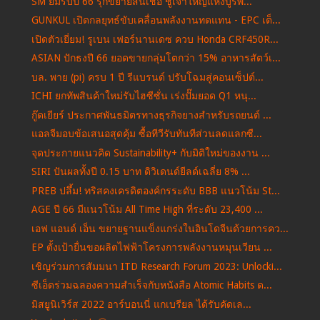
SM ยิ้มรับปี 66 รุกขยายสินเชื่อ ชูเจ้าใหญ่แห่งบูรพ...
GUNKUL เปิดกลยุทธ์ขับเคลื่อนพลังงานทดแทน - EPC เต็...
เปิดตัวเยี่ยม! รูเบน เฟอร์นานเดซ ควบ Honda CRF450R...
ASIAN ปักธงปี 66 ยอดขายกลุ่มโตกว่า 15% อาหารสัตว์เ...
บล. พาย (pi) ครบ 1 ปี รีแบรนด์ ปรับโฉมสู่คอนเซ็ปต์...
ICHI ยกทัพสินค้าใหม่รับไฮซีซั่น เร่งปั๊มยอด Q1 หนุ...
กู๊ดเยียร์ ประกาศพันธมิตรทางธุรกิจยางสำหรับรถยนต์ ...
แอลจีมอบข้อเสนอสุดคุ้ม ซื้อทีวีรับทันทีส่วนลดแลกซื...
จุดประกายแนวคิด Sustainability+ กับมิติใหม่ของงาน ...
SIRI ปันผลทั้งปี 0.15 บาท ดิวิเดนด์ยีลด์เฉลี่ย 8% ...
PREB ปลึ้ม! ทริสคงเครดิตองค์กรระดับ BBB แนวโน้ม St...
AGE ปี 66 มีแนวโน้ม All Time High ที่ระดับ 23,400 ...
เอฟ แอนด์ เอ็น ขยายฐานแข็งแกร่งในอินโดจีนด้วยการคว...
EP ตั้งเป้ายื่นขอผลิตไฟฟ้าโครงการพลังงานหมุนเวียน ...
เชิญร่วมการสัมมนา ITD Research Forum 2023: Unlocki...
ซีเอ็ดร่วมฉลองความสำเร็จกับหนังสือ Atomic Habits ด...
มิสยูนิเวิร์ส 2022 อาร์บอนนี่ แกเบรียล ได้รับคัดเล...