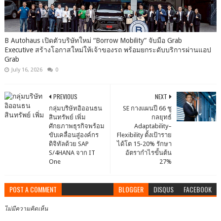
B Autohaus เปิดตัวบริษัทใหม่ “Borrow Mobility” จับมือ Grab
Executive สร้างโอกาสใหม่ให้เจ้าของรถ พร้อมยกระดับบริการผ่านแอป
Grab
July 16, 2026
0
PREVIOUS
NEXT
กลุ่มบริษัทอิออนธน
SE กางแผนปี 66 ชู
สินทรัพย์ เพิ่ม
กลยุทธ์
ศักยภาพธุรกิจพร้อม
Adaptability–
ขับเคลื่อนสู่องค์กร
Flexibility ตั้งเป้าราย
ดิจิทัลด้วย SAP
ได้โต 15-20% รักษา
S/4HANA จาก IT
อัตรากำไรขั้นต้น
One
27%
POST A COMMENT
BLOGGER
DISQUS
FACEBOOK
ไม่มีความคิดเห็น