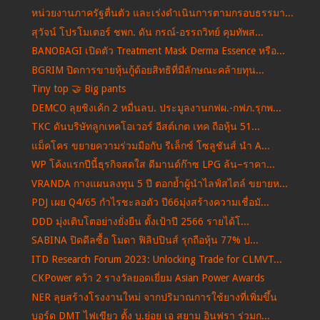
หน่วยงานภาครัฐตื่นตัว และเร่งดำเนินการตามกรอบธรรมา...
สุวัจน์ โปรโมเตอร์ ชพก. ดัน กรณ์-อรรถวิทย์ คุมทัพส...
BANOBAGI เปิดตัว Treatment Mask Derma Essence หรือ...
BGRIM ปิดการขายหุ้นกู้ด้อยสิทธิที่มีลักษณะคล้ายทุน...
Tiny top 🤝 Big pants
DEMCO ลุยชิงเค้ก 2 หมื่นลบ. ประมูลงานกฟผ.-กฟภ.รุกพ...
TKC ดันบริษัทลูกเทคโอเวอร์ อีสต์เกต เทค ถือหุ้น 51...
แม็คโคร ขยายความร่วมมือกับ รีเล็กซ์ โซลูชันส์ นำ A...
WP โค้งแรกปีนี้ธุรกิจสดใส ดีมานด์ก๊าซ LPG ล้น–ราคา...
VRANDA กางแผนลงทุน 5 ปี ตอกย้ำผู้นำไลฟ์สไตล์ ขยายห...
PDJ เผย Q4/65 กำไรชะลอตัว ปี66มุ่งสร้างความเชื่อมั...
DDD มุ่งเติบโตอย่างยั่งยืน ตั้งเป้าปี 2566 รายได้โ...
SABINA ปิดดีลซื้อ โมดา ฟิลิปปินส์ รุกถือหุ้น 77% ป...
ITD Research Forum 2023: Unlocking Trade for CLMVT...
CKPower คว้า 2 รางวัลยอดเยี่ยม Asian Power Awards
NER ลุยสร้างโรงงานใหม่ จากปริมาณการใช้ยางที่เพิ่มขึ้น
บอร์ด DMT ไฟเขียว ตั้ง บ.ย่อย เอ สยาม อินฟรา ร่วมก...