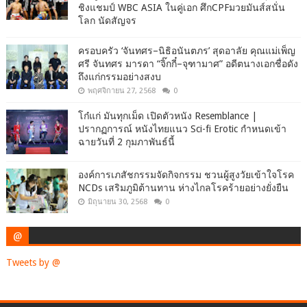
ชิงแชมป์ WBC ASIA ในคู่เอก ศึกCPFมวยมันส์สนั่น
โลก นัดสัญจร
ครอบครัว ‘จันทศร–นิธิอนันตภร’ สุดอาลัย คุณแม่เพ็ญ
ศรี จันทศร มารดา “จิ๊กกี๋–จุฑามาศ” อดีตนางเอกชื่อดัง
ถึงแก่กรรมอย่างสงบ
พฤศจิกายน 27, 2568
0
โก๋แก่ มันทุกเม็ด เปิดตัวหนัง Resemblance |
ปรากฏการณ์ หนังไทยแนว Sci-fi Erotic กำหนดเข้า
ฉายวันที่ 2 กุมภาพันธ์นี้
องค์การเภสัชกรรมจัดกิจกรรม ชวนผู้สูงวัยเข้าใจโรค
NCDs เสริมภูมิต้านทาน ห่างไกลโรคร้ายอย่างยั่งยืน
มิถุนายน 30, 2568
0
@
Tweets by @