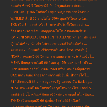
ฮอนด้า ซีอาร์-วี ใหม่ทุกมิติ กับ 2 ขุมพลังการขับเค...
CIVIL เผย Q1/66 โตต่อเนื่องลุยประมูลงานก่อสร้างขนา...
WINMED ลั่นปี 66 รายได้โต 30% ทุบสถิติใหม่ต่อเนื่อ...
TKN เปิด 3 กลยุทธ์ เร่งสร้างการเติบโตทั้งในและต่าง...
ก้อง สมเกียรติ พร้อมเปิดฤดูกาลโมโต 2 หลังจบพรีซีซั...
JO1 x INI SPECIAL EVENT IN THAILAND ทำเอาแฟน ๆ สุด...
ญี่ปุ่นไฟเขียว! นำเข้า ไข่เหลวพาสเจอร์ไรส์แช่แข็ง ...
ครบรอบ 70 ปี บนเส้นชีวิตการเดินทาง วิกรม กรมดิษฐ์ ...
NCAP กางแผนปี 66 ปีแห่งการต่อยอด คาดพอร์ตสินเชื่อโ...
MENA ปักหมุดรายได้ปี 66 โตทะลุ 15% อุตฯก่อสร้างคึก...
BPP เผยแผนธุรกิจปี 2566-2568 สร้างเมกะวัตต์คุณภาพ ...
UAC ยกระดับองค์กรสู่ความความยั่งยืนตั้งเป้ารายได้โ...
STI เปิดแผนปี 66 จ่อประมูลงานรัฐ-เอกชน ดัน Backlog...
NTSC กางแผนปี 66 โตต่อเนื่อง รุกโครงการใหม่ Food &...
มูลนิธิเจริญโภคภัณฑ์พัฒนาชีวิตชนบท มอบน้ำดื่มสนับส...
SYNEX เปิดกลยุทธ์ปี 66 มุ่งมั่นสร้างไอทีอีโคซิสเต็...
EKH ปักธงปั๊มผลงานปี 66 โต 10% เดินเกมรุกขยายเตียง...