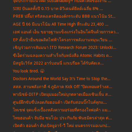
จุดประกายแนวคิด Sustainability+ กับมิติใหม่ของงาน ...
SIRI ปันผลทั้งปี 0.15 บาท ดิวิเดนด์ยีลด์เฉลี่ย 8% ...
PREB ปลึ้ม! ทริสคงเครดิตองค์กรระดับ BBB แนวโน้ม St...
AGE ปี 66 มีแนวโน้ม All Time High ที่ระดับ 23,400 ...
เอฟ แอนด์ เอ็น ขยายฐานแข็งแกร่งในอินโดจีนด้วยการคว...
EP ตั้งเป้ายื่นขอผลิตไฟฟ้าโครงการพลังงานหมุนเวียน ...
เชิญร่วมการสัมมนา ITD Research Forum 2023: Unlocki...
ซีเอ็ดร่วมฉลองความสำเร็จกับหนังสือ Atomic Habits ด...
มิสยูนิเวิร์ส 2022 อาร์บอนนี่ แกเบรียล ได้รับคัดเล...
You look tired. 🥱
Doctors Around the World Say It’s Time to Stop the...
สสส. สานพลังภาคี 4 ภูมิภาค Kick Off “ปิดเทอมสร้างส...
พาณิชย์-DITP เปิดมุมมองใหม่บุกตลาดเมืองเซินเจิ้น ส...
ศูนย์ฝึกขับขี่ปลอดภัยฮอนด้า เปิดรับสอนบิ๊กไบค์ทุกแ...
ไทเชฟ จุดแข็งเบื้องหลังความอร่อยที่ครองใจพ่อค้า แม...
ไทยฮอนด้า จับมือ ซมโปะ ประกันภัย พันธมิตรล่าสุด ต่...
เปิดตัว ฮอนด้า ดับเบิลยูอาร์-วี ใหม่ ยนตรกรรมอเนกป...