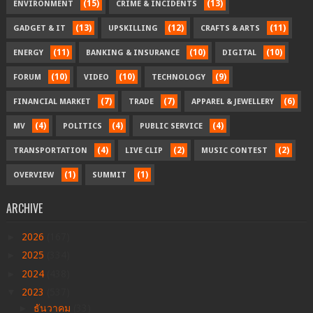
(15)
(13)
ENVIRONMENT
CRIME & INCIDENTS
(13)
(12)
(11)
GADGET & IT
UPSKILLING
CRAFTS & ARTS
(11)
(10)
(10)
ENERGY
BANKING & INSURANCE
DIGITAL
(10)
(10)
(9)
FORUM
VIDEO
TECHNOLOGY
(7)
(7)
(6)
FINANCIAL MARKET
TRADE
APPAREL & JEWELLERY
(4)
(4)
(4)
MV
POLITICS
PUBLIC SERVICE
(4)
(2)
(2)
TRANSPORTATION
LIVE CLIP
MUSIC CONTEST
(1)
(1)
OVERVIEW
SUMMIT
ARCHIVE
►
2026
(167)
►
2025
(334)
►
2024
(438)
▼
2023
(537)
►
ธันวาคม
(33)