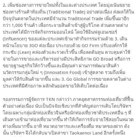
2. เพิ่มช่องทางการขายใหม่ทั้งในและต่างประเทศ โดยมุ่งเน้นขยาย
ช่องทางร้านค้าท้องถิ่น (Traditional Trade) อย่างต่อเนื่อง ส่งผลให้ใน
ปัจจุบันตลาดในประเทศมีจำนวน Traditional Trade เพิ่มขึ้นมาอีก
กว่า 1,000 ร้านค้า เพื่อกระจายสินค้าเข้าสู่ผู้บริโภค ส่วนตลาดต่าง
ประเทศได้มีการจัดกิจกรรมออนไลน์ โดยใช้อินฟลูเอนเซอร์
(Influencer) ของแต่ละประเทศเข้ามาทำกิจกรรมร่วมด้วย 3. เดิน
หน้านโยบาย 3GO ต่อเนื่อง ประกอบด้วย GO Firm ปรับองค์กรให้
กระชับ (Lean) คล่องตัวและรวดเร็วขึ้น เพื่อลดต้นทุน ควบคุมค่าใช้
จ่ายในการขายและบริหารอย่างมีประสิทธิภาพ GO Broad หรือการ
ขยายฐานธุรกิจให้กว้างขึ้นและมีคุณค่า ผ่านการพัฒนาสินค้า
นวัตกรรมกลุ่มใหม่ ๆ (Innovation Food) เข้าสู่ตลาด รวมถึงเพิ่ม
มูลค่าให้กับสินค้ามากขึ้น และ 3. Go Global การขยายตลาดในต่าง
ประเทศที่มีศักยภาพ ผลักดันยอดขายให้เติบโตต่อเนื่อง
รองกรรมการผู้จัดการ TKN กล่าวว่า ภาคอุตสาหกรรมท่องเที่ยวที่ฟื้น
ตัวอย่างต่อเนื่อง นับเป็นปัจจัยเชิงบวกที่สำคัญต่อการเติบโตบริษัทฯ
โดยเฉพาะกลุ่มนักท่องเที่ยวจีนหรือนักท่องเที่ยวชาติประเทศอื่น ๆ ที่
เดินทางเข้ามาท่องเที่ยวมากขึ้น ทำให้เกิดการจับจ่ายใช้สอยในหมวด
ต่างเพิ่มมากขึ้น อาทิ หมวดอาหารและเครื่องดื่ม หมวดของฝาก ดัง
นั้น บริษัทฯ จึงได้กลับมาเปิดสาขา Taokaenoi Land อีกครั้งหนึ่ง