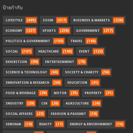
ป้ายกำกับ
(695)
(517)
(328)
LIFESTYLE
ZOOM
BUSINESS & MARKETS
(327)
(256)
(217)
ECONOMY
SPORTS
GOVERNMENT
(150)
(146)
POLITICS & GOVERNMENT
TRAVEL
(141)
(140)
(122)
SOCIAL
HEALTHCARE
EVENT
(99)
(79)
EXHIBITION
ENTERTAINMENT
(60)
(56)
SCIENCE & TECHNOLOGY
SOCIETY & CHARITY
(50)
(41)
INNOVATION & RESEARCH
EDUCATION
(39)
(35)
(31)
FOOD & BEVERAGE
MOTOR
PROPERTY
(29)
(26)
(24)
INDUSTRY
CSR
AGRICULTURE
(23)
(18)
SOCIAL AFFAIRS
FASHION & PAGEANT
(18)
(17)
(16)
SEMINAR
BEAUTY
ENERGY & ENVIRONMENT