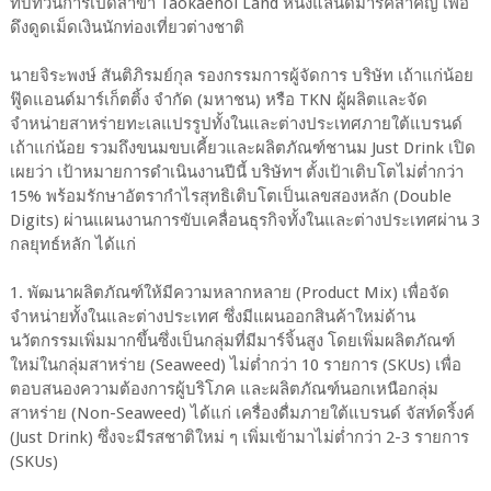
ทบทวนการเปิดสาขา Taokaenoi Land หนึ่งแลนด์มาร์คสำคัญ เพื่อ
ดึงดูดเม็ดเงินนักท่องเที่ยวต่างชาติ
นายจิระพงษ์ สันติภิรมย์กุล รองกรรมการผู้จัดการ บริษัท เถ้าแก่น้อย
ฟู๊ดแอนด์มาร์เก็ตติ้ง จำกัด (มหาชน) หรือ TKN ผู้ผลิตและจัด
จำหน่ายสาหร่ายทะเลแปรรูปทั้งในและต่างประเทศภายใต้แบรนด์
เถ้าแก่น้อย รวมถึงขนมขบเคี้ยวและผลิตภัณฑ์ชานม Just Drink เปิด
เผยว่า เป้าหมายการดำเนินงานปีนี้ บริษัทฯ ตั้งเป้าเติบโตไม่ต่ำกว่า
15% พร้อมรักษาอัตรากำไรสุทธิเติบโตเป็นเลขสองหลัก (Double
Digits) ผ่านแผนงานการขับเคลื่อนธุรกิจทั้งในและต่างประเทศผ่าน 3
กลยุทธ์หลัก ได้แก่
1. พัฒนาผลิตภัณฑ์ให้มีความหลากหลาย (Product Mix) เพื่อจัด
จำหน่ายทั้งในและต่างประเทศ ซึ่งมีแผนออกสินค้าใหม่ด้าน
นวัตกรรมเพิ่มมากขึ้นซึ่งเป็นกลุ่มที่มีมาร์จิ้นสูง โดยเพิ่มผลิตภัณฑ์
ใหม่ในกลุ่มสาหร่าย (Seaweed) ไม่ต่ำกว่า 10 รายการ (SKUs) เพื่อ
ตอบสนองความต้องการผู้บริโภค และผลิตภัณฑ์นอกเหนือกลุ่ม
สาหร่าย (Non-Seaweed) ได้แก่ เครื่องดื่มภายใต้แบรนด์ จัสท์ดริ้งค์
(Just Drink) ซึ่งจะมีรสชาติใหม่ ๆ เพิ่มเข้ามาไม่ต่ำกว่า 2-3 รายการ
(SKUs)