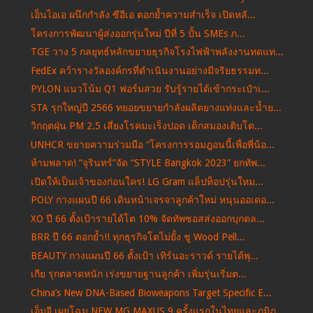
เอ็นไอเอ ผนึกกำลัง ซีอีเอ ตอกย้ำความสำเร็จ เปิดหลั...
โครงการพัฒนาผู้ส่งออกรุ่นใหม่ ปีที่ 5 ปั้น SMEs ภ...
TGE วาง 5 กลยุทธ์หลักขยายธุรกิจโรงไฟฟ้าพลังงานทดแท...
FedEx คว้ารางวัลองค์กรที่ดำเนินงานอย่างมีจริยธรรมท...
PYLON แนวโน้ม Q1 ฟอร์มสวย รับรู้รายได้เข้ากระเป๋าเ...
STA รุกใหญ่ปี 2566 ทยอยขยายกำลังผลิตยางแท่งและน้ำย...
วิกฤตฝุ่น PM 2.5 เสี่ยงโรคมะเร็งปอด เด็กสมองเติบโต...
UNHCR ขยายความร่วมมือ “โครงการรอมฎอนนี้เพื่อพี่น้อ...
ห้ามพลาด! “จุรินทร์”จัด “STYLE Bangkok 2023” ยกทัพ...
เปิดให้เป็นเจ้าของก่อนใคร! LG Gram แล็ปท็อปรุ่นใหม...
POLY กางแผนปี 66 เดินหน้าเจรจาลูกค้าใหม่ หนุนออเดอ...
XO ปี 66 ตั้งเป้ารายได้โต 10% จัดทัพซอสส่งออกบุกตล...
BRR ปี 66 ตอกย้ำ!! ทุกธุรกิจโตไม่ยั้ง ชู Wood Pell...
BEAUTY กางแผนปี 66 ตั้งเป้า เทิร์นอะราวด์ รายได้พุ...
เกีย รุกตลาดหนัก เร่งขยายฐานลูกค้า เพิ่มรุ่นเริ่มต...
China’s New DNA-Based Bioweapons Target Specific E...
เอ็มจี เผยโฉม NEW MG MAXUS 9 ครั้งแรกในไทยและภูมิภ...