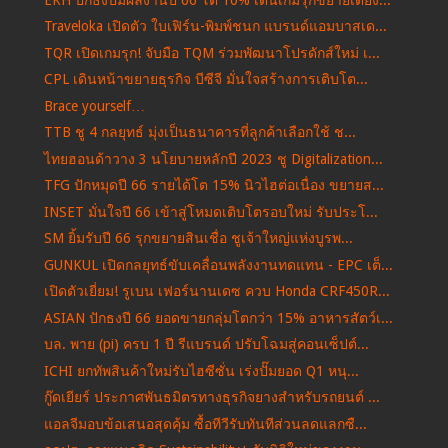
Traveloka เปิดตัว ใบเฟิร์น-พิมพ์ชนก แบรนด์แอมบาสเด...
TQR เปิดเกมรุก! จับมือ TQM ร่วมพัฒนาโปรดักส์ใหม่ เ...
CPL เดินหน้าขยายธุรกิจ บีซีจี มั่นใจสร้างการเติบโต...
Brace yourself…
TTB ชู 4 กลยุทธ์ มุ่งเป็นธนาคารที่ลูกค้าเลือกใช้ ช...
ไทยฮอนด้าวาง 3 นโยบายหลักปี 2023 ชู Digitalization...
TFG ปักหมุดปี 66 รายได้โต 15% นิวไฮต่อเนื่อง ขยายส...
INSET มั่นใจปี 66 เข้าสู่โหมดเติบโตรอบใหม่ รับประโ...
SM ยิ้มรับปี 66 รุกขยายสินเชื่อ ชูเจ้าใหญ่แห่งบูรพ...
GUNKUL เปิดกลยุทธ์ขับเคลื่อนพลังงานทดแทน - EPC เต็...
เปิดตัวเยี่ยม! รูเบน เฟอร์นานเดซ ควบ Honda CRF450R...
ASIAN ปักธงปี 66 ยอดขายกลุ่มโตกว่า 15% อาหารสัตว์เ...
บล. พาย (pi) ครบ 1 ปี รีแบรนด์ ปรับโฉมสู่คอนเซ็ปต์...
ICHI ยกทัพสินค้าใหม่รับไฮซีซั่น เร่งปั๊มยอด Q1 หนุ...
กู๊ดเยียร์ ประกาศพันธมิตรทางธุรกิจยางสำหรับรถยนต์ ...
แอลจีมอบข้อเสนอสุดคุ้ม ซื้อทีวีรับทันทีส่วนลดแลกซื...