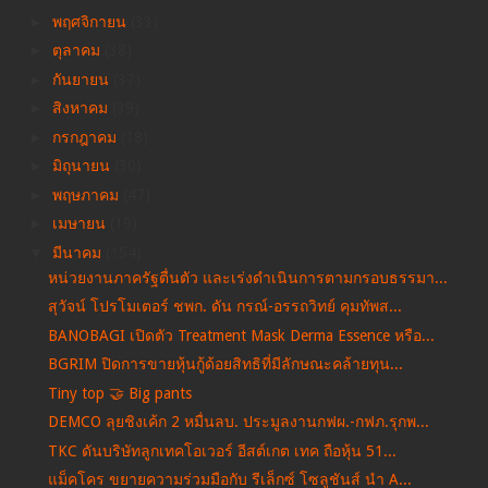
►
พฤศจิกายน
(33)
►
ตุลาคม
(38)
►
กันยายน
(37)
►
สิงหาคม
(39)
►
กรกฎาคม
(18)
►
มิถุนายน
(30)
►
พฤษภาคม
(47)
►
เมษายน
(19)
▼
มีนาคม
(154)
หน่วยงานภาครัฐตื่นตัว และเร่งดำเนินการตามกรอบธรรมา...
สุวัจน์ โปรโมเตอร์ ชพก. ดัน กรณ์-อรรถวิทย์ คุมทัพส...
BANOBAGI เปิดตัว Treatment Mask Derma Essence หรือ...
BGRIM ปิดการขายหุ้นกู้ด้อยสิทธิที่มีลักษณะคล้ายทุน...
Tiny top 🤝 Big pants
DEMCO ลุยชิงเค้ก 2 หมื่นลบ. ประมูลงานกฟผ.-กฟภ.รุกพ...
TKC ดันบริษัทลูกเทคโอเวอร์ อีสต์เกต เทค ถือหุ้น 51...
แม็คโคร ขยายความร่วมมือกับ รีเล็กซ์ โซลูชันส์ นำ A...