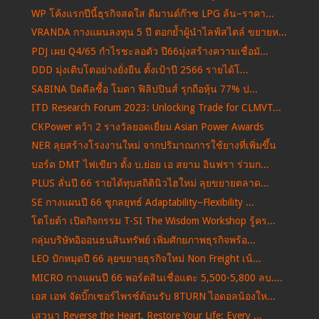
WP โค้งแรกปีนี้ธุรกิจสดใส ดีมานด์ก๊าซ LPG ล้น–ราคา...
VRANDA กางแผนลงทุน 5 ปี ตอกย้ำผู้นำไลฟ์สไตล์ ขยายห...
PDJ เผย Q4/65 กำไรชะลอตัว ปี66มุ่งสร้างความเชื่อมั...
DDD มุ่งเติบโตอย่างยั่งยืน ตั้งเป้าปี 2566 รายได้โ...
SABINA ปิดดีลซื้อ โมดา ฟิลิปปินส์ รุกถือหุ้น 77% ป...
ITD Research Forum 2023: Unlocking Trade for CLMVT...
CKPower คว้า 2 รางวัลยอดเยี่ยม Asian Power Awards
NER ลุยสร้างโรงงานใหม่ จากปริมาณการใช้ยางที่เพิ่มขึ้น
บอร์ด DMT ไฟเขียว ตั้ง บ.ย่อย เอ สยาม อินฟรา ร่วมก...
PLUS ลั่นปี 66 รายได้ทุบสถิตินิวไฮใหม่ ลุยขยายตลาด...
SE กางแผนปี 66 ชูกลยุทธ์ Adaptability–Flexibility ...
โตโยต้า เปิดกิจกรรม T-SI The Wisdom Workshop รู้คร...
กลุ่มบริษัทอิออนธนสินทรัพย์ เพิ่มศักยภาพธุรกิจพร้อ...
LEO ปักหมุดปี 66 ลุยขยายธุรกิจใหม่ Non Freight เน้...
MICRO กางแผนปี 66 พอร์ตสินเชื่อแตะ 5,500-5,800 ลบ....
เอส เอฟ จัดบิ๊กเซอร์ไพรซ์ต้อนรับ 8TURN ไอดอลน้องให...
เสวนา Reverse the Heart, Restore Your Life: Every ...