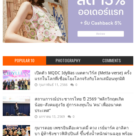
POPULAR 10
PHOTOGRAPHY
COMMENTS
เปิดตัว MQDC Idyllias เมตตาเวิร์ส (Metta-verse) ครั้ง
แรกในโลกที่เชื่อมโยงโลกจริงกับโลกเสมือนทุกมิติ
กุมภาพันธ์ 11, 2566
0
สถานการณ์ประชากรไทย ปี 2569 “พลิกวิกฤตเกิด
น้อย–สังคมสูงวัย สู่การลงทุนใน ‘คน’ เพื่ออนาคต
ประเทศ”
มกราคม 13, 2569
0
กุมารดอย เพชรยินดีอะคาเดมี่ ควง เรย์มาร์ค อาลิคา
บา ผู้ท้าชิงชาวฟิลิปปินส์ ขึ้นชั่งน้ำหนักผ่านฉลุย พร้อม