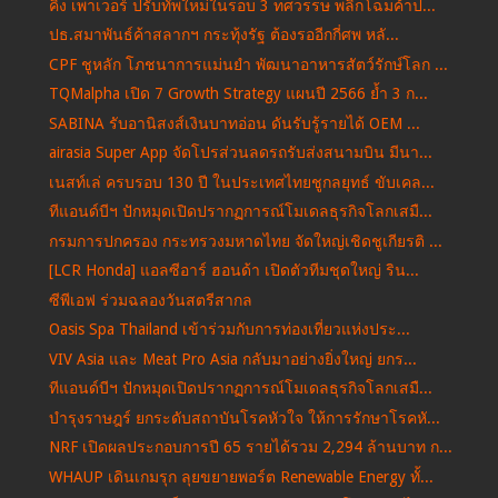
คิง เพาเวอร์ ปรับทัพใหม่ในรอบ 3 ทศวรรษ พลิกโฉมค้าป...
ปธ.สมาพันธ์ค้าสลากฯ กระทุ้งรัฐ ต้องรออีกกี่ศพ หลั...
CPF ชูหลัก โภชนาการแม่นยำ พัฒนาอาหารสัตว์รักษ์โลก ...
TQMalpha เปิด 7 Growth Strategy แผนปี 2566 ย้ำ 3 ก...
SABINA รับอานิสงส์เงินบาทอ่อน ดันรับรู้รายได้ OEM ...
airasia Super App จัดโปรส่วนลดรถรับส่งสนามบิน มีนา...
เนสท์เล่ ครบรอบ 130 ปี ในประเทศไทยชูกลยุทธ์ ขับเคล...
ทีแอนด์บีฯ ปักหมุดเปิดปรากฏการณ์โมเดลธุรกิจโลกเสมื...
กรมการปกครอง กระทรวงมหาดไทย จัดใหญ่เชิดชูเกียรติ ...
[LCR Honda] แอลซีอาร์ ฮอนด้า เปิดตัวทีมชุดใหญ่ ริน...
ซีพีเอฟ ร่วมฉลองวันสตรีสากล
Oasis Spa Thailand เข้าร่วมกับการท่องเที่ยวแห่งประ...
VIV Asia และ Meat Pro Asia กลับมาอย่างยิ่งใหญ่ ยกร...
ทีแอนด์บีฯ ปักหมุดเปิดปรากฏการณ์โมเดลธุรกิจโลกเสมื...
บำรุงราษฎร์ ยกระดับสถาบันโรคหัวใจ ให้การรักษาโรคหั...
NRF เปิดผลประกอบการปี 65 รายได้รวม 2,294 ล้านบาท ก...
WHAUP เดินเกมรุก ลุยขยายพอร์ต Renewable Energy ทั้...