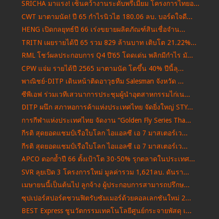
SRICHA มาแรง! เซ็นคว้างานระดับพรีเมียม โครงการไทยอ...
CWT มาตามนัด! ปี 65 กำไรนิวไฮ 180.06 ลบ. บอร์ดใจดี...
HENG เปิดกลยุทธ์ปี 66 เร่งขยายผลิตภัณฑ์สินเชื่อจำน...
TRITN เผยรายได้ปี 65 รวม 829 ล้านบาท เติบโต 21.22%...
RML โชว์ผลประกอบการ Q4 ปี’65 โดดเด่น พลิกมีกำไร มั...
CPW แจ่ม รายได้ปี 2565 มาตามนัด โตขึ้น 40% ปีนี้ลุ...
พาณิชย์-DITP เดินหน้าติดอาวุธทีม Salesman จังหวัด ...
ซีพีเอฟ ร่วมเวทีเสวนาการประชุมผู้นำอุตสาหกรรมไก่เน...
DITP ผนึก สภาหอการค้าแห่งประเทศไทย จัดยิ่งใหญ่ STY...
การกีฬาแห่งประเทศไทย จัดงาน “Golden Fly Series Tha...
กีรติ สุดยอดแชมป์เรือใบโลก ไอแอลซี เอ 7 มาสเตอร์เว...
กีรติ สุดยอดแชมป์เรือใบโลก ไอแอลซี เอ 7 มาสเตอร์เว...
APCO ตอกย้ำปี 66 ตั้งเป้าโต 30-50% รุกตลาดในประเทศ...
SVR ลุยเปิด 3 โครงการใหม่ มูลค่ารวม 1,621ลบ. ดันรา...
เมษายนนี้เป็นต้นไป ลูกจ้าง ผู้ประกอบการสามารถปรึกษ...
ซุปเปอร์สปอร์ตชวนฟิตรับซัมเมอร์ด้วยคอลเลกชันใหม่ 2...
BEST Express ชูนวัตกรรมเทคโนโลยีศูนย์กระจายพัสดุ เ...