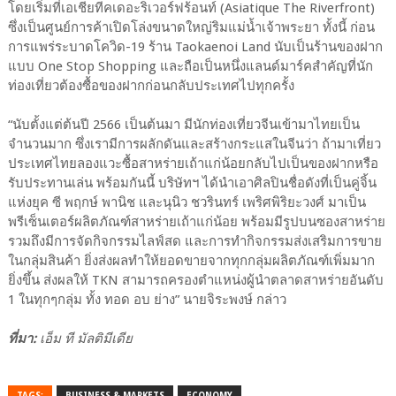
โดยเริ่มที่เอเชียทีคเดอะริเวอร์ฟร้อนท์ (Asiatique The Riverfront)
ซึ่งเป็นศูนย์การค้าเปิดโล่งขนาดใหญ่ริมแม่น้ำเจ้าพระยา ทั้งนี้ ก่อน
การแพร่ระบาดโควิด-19 ร้าน Taokaenoi Land นับเป็นร้านของฝาก
แบบ One Stop Shopping และถือเป็นหนึ่งแลนด์มาร์คสำคัญที่นัก
ท่องเที่ยวต้องซื้อของฝากก่อนกลับประเทศไปทุกครั้ง
“นับตั้งแต่ต้นปี 2566 เป็นต้นมา มีนักท่องเที่ยวจีนเข้ามาไทยเป็น
จำนวนมาก ซึ่งเรามีการผลักดันและสร้างกระแสในจีนว่า ถ้ามาเที่ยว
ประเทศไทยลองแวะซื้อสาหร่ายเถ้าแก่น้อยกลับไปเป็นของฝากหรือ
รับประทานเล่น พร้อมกันนี้ บริษัทฯ ได้นำเอาศิลปินชื่อดังที่เป็นคู่จิ้น
แห่งยุค ซี พฤกษ์ พานิช และนุนิว ชวรินทร์ เพริศพิริยะวงศ์ มาเป็น
พรีเซ็นเตอร์ผลิตภัณฑ์สาหร่ายเถ้าแก่น้อย พร้อมมีรูปบนซองสาหร่าย
รวมถึงมีการจัดกิจกรรมไลฟ์สด และการทำกิจกรรมส่งเสริมการขาย
ในกลุ่มสินค้า ยิ่งส่งผลทำให้ยอดขายจากทุกกลุ่มผลิตภัณฑ์เพิ่มมาก
ยิ่งขึ้น ส่งผลให้ TKN สามารถครองตำแหน่งผู้นำตลาดสาหร่ายอันดับ
1 ในทุกๆกลุ่ม ทั้ง ทอด อบ ย่าง” นายจิระพงษ์ กล่าว
ที่มา:
เอ็ม ที มัลติมีเดีย
TAGS:
BUSINESS & MARKETS
ECONOMY